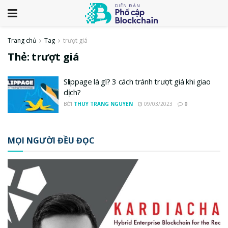
Trang chủ
Tag
trượt giá
Thẻ:
trượt giá
Slippage là gì? 3 cách tránh trượt giá khi giao
dịch?
BỞI
THUY TRANG NGUYEN
09/03/2023
0
MỌI NGƯỜI ĐỀU ĐỌC