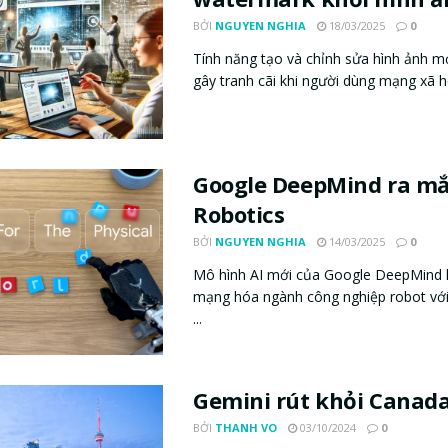
BỞI
NGUYEN NGHIA
18/03/2025
0
Tính năng tạo và chỉnh sửa hình ảnh m
gây tranh cãi khi người dùng mạng xã hội
Google DeepMind ra mắ
Robotics
BỞI
NGUYEN NGHIA
14/03/2025
0
Mô hình AI mới của Google DeepMind 
mạng hóa ngành công nghiệp robot với
...
Gemini rút khỏi Canad
BỞI
THANH VO
03/10/2024
0