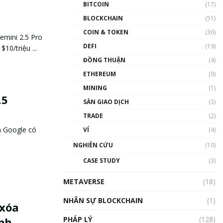
BITCOIN
(17)
BLOCKCHAIN
(51)
COIN & TOKEN
(36)
emini 2.5 Pro
DEFI
(19)
$10/triệu ...
ĐỒNG THUẬN
(4)
ETHEREUM
(9)
MINING
(1)
.5
SÀN GIAO DỊCH
(3)
TRADE
(2)
a Google có
VÍ
(4)
NGHIÊN CỨU
(10)
CASE STUDY
(3)
METAVERSE
(18)
NHÂN SỰ BLOCKCHAIN
(1)
 xóa
PHÁP LÝ
(128)
nh