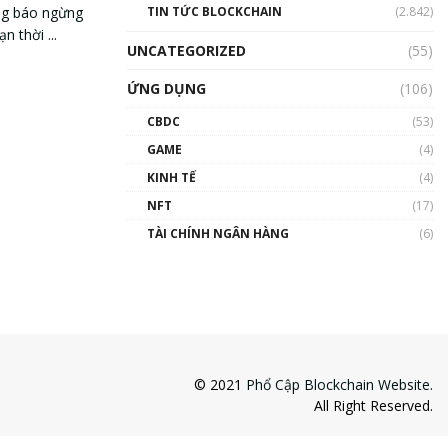
TIN TỨC BLOCKCHAIN
(2.842)
ông báo ngừng
 thời ...
UNCATEGORIZED
(55)
ỨNG DỤNG
(106)
CBDC
(53)
GAME
(4)
KINH TẾ
(4)
NFT
(17)
TÀI CHÍNH NGÂN HÀNG
(6)
© 2021
Phổ Cập Blockchain Website
.
All Right Reserved.