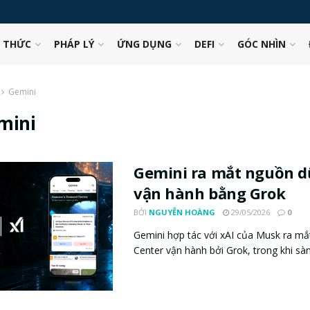
N THỨC
PHÁP LÝ
ỨNG DỤNG
DEFI
GÓC NHÌN
Gemini
mini
Gemini ra mắt nguồn dữ
vận hành bằng Grok
BỞI
NGUYỄN HOÀNG
29/05/2026
0
Gemini hợp tác với xAI của Musk ra 
Center vận hành bởi Grok, trong khi sàn 