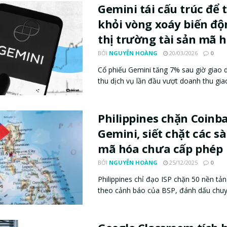
Gemini tái cấu trúc để 
khỏi vòng xoáy biến độ
thị trường tài sản mã 
BỞI
NGUYỄN HOÀNG
20/03/2026
0
Cổ phiếu Gemini tăng 7% sau giờ giao 
thu dịch vụ lần đầu vượt doanh thu giao 
Philippines chặn Coinb
Gemini, siết chặt các sà
mã hóa chưa cấp phép
BỞI
NGUYỄN HOÀNG
25/12/2025
0
Philippines chỉ đạo ISP chặn 50 nền tản
theo cảnh báo của BSP, đánh dấu chuyể