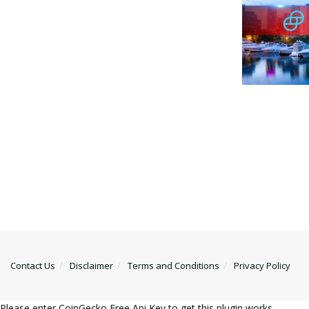
Contact Us
Disclaimer
Terms and Conditions
Privacy Policy
Please enter CoinGecko Free Api Key to get this plugin works.