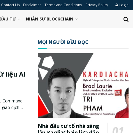
Contact Us
Disclaimer
Terms and Conditions
Privacy Policy
Login
ĐẦU TƯ
NHÂN SỰ BLOCKCHAIN
MỌI NGƯỜI ĐỀU ĐỌC
 liệu AI
mắt Command
giao dịch ...
Nhà đầu tư tố nhà sáng
lập KardiaChain lừa đảo