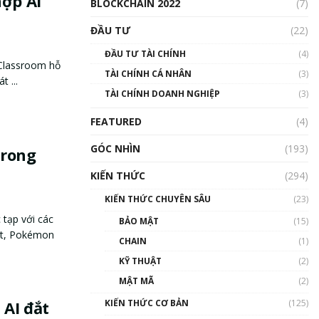
hợp AI
BLOCKCHAIN 2022
(7)
ĐẦU TƯ
(22)
ĐẦU TƯ TÀI CHÍNH
(4)
Classroom hỗ
TÀI CHÍNH CÁ NHÂN
(3)
t ...
TÀI CHÍNH DOANH NGHIỆP
(3)
FEATURED
(4)
GÓC NHÌN
(193)
trong
KIẾN THỨC
(294)
KIẾN THỨC CHUYÊN SÂU
(23)
tạp với các
BẢO MẬT
(15)
ất, Pokémon
CHAIN
(1)
KỸ THUẬT
(2)
MẬT MÃ
(2)
KIẾN THỨC CƠ BẢN
(125)
 AI đắt