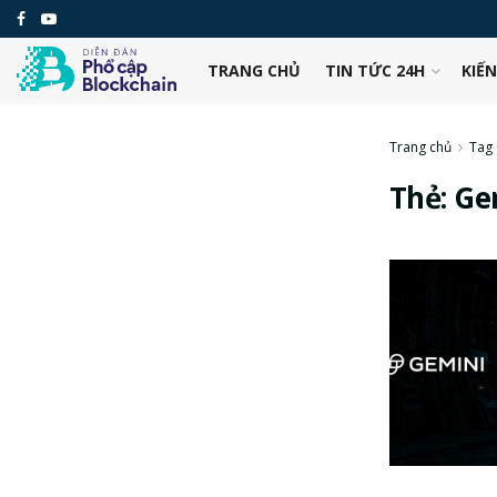
TRANG CHỦ
TIN TỨC 24H
KIẾ
Trang chủ
Tag
Thẻ:
Ge