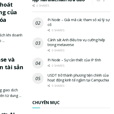
thoát
0 SHARES
ng của
hóa
Pi Node – Giải mã các tham số xử lý sự
cố
0 SHARES
dịch khi doanh
Cảnh sát Anh điều tra vụ cưỡng hiếp
...
trong metaverse
0 SHARES
ase và
Pi Node – Sự cần thiết của IP tĩnh
n tài sản
0 SHARES
USDT trở thành phương tiện chính của
hoạt động kinh tế ngầm tại Campuchia
0 SHARES
g giao dịch
n từ dung ...
CHUYÊN MỤC