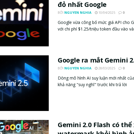
đỏ nhất Google
BỞI
NGUYEN NGHIA
10/04/2025
0
Google vừa công bố mức giá API cho G
với chi phí $1.25/triệu token đầu vào và 
Google ra mắt Gemini 2
BỞI
NGUYEN NGHIA
28/03/2025
0
Dòng mô hình AI suy luận mới nhất củ
khả năng "suy nghĩ" trước khi trả lời
Gemini 2.0 Flash có thể
watermark khỏi hình ả