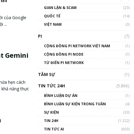
GIAN LẬN & SCAM
(23)
QUỐC TẾ
(14)
ới của Google
 ...
VIỆT NAM
(3)
PI
(7)
CỘNG ĐỒNG PI NETWORK VIỆT NAM
(1)
t Gemini
CỘNG ĐỒNG PI NODE
(7)
TỪ ĐIỂN PI NETWORK
(1)
TÂM SỰ
(1)
hứa hẹn cách
TIN TỨC 24H
(5.866)
 khả năng thực
BÌNH LUẬN DỰ ÁN
(1)
BÌNH LUẬN SỰ KIỆN TRONG TUẦN
(4)
SỰ KIỆN
(33)
a
TIN 24H
(1.322)
TIN TỨC AI
(603)