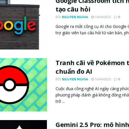
Google Classroom tích 
tạo câu hỏi
BỞI
NGUYEN NGHIA
16/04/2025
0
Google ra mắt công cụ AI cho Google 
trợ giáo viên tạo câu hỏi từ văn bản, phá
Tranh cãi về Pokémon 
chuẩn đo AI
BỞI
NGUYEN NGHIA
16/04/2025
0
Cuộc đua công nghệ AI ngày càng phức 
phương pháp đánh giá không đồng nh
trở ...
Gemini 2.5 Pro: mô hình