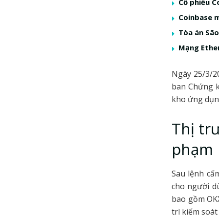
Cổ phiếu C
Coinbase m
Tòa án São
Mạng Ether
Ngày 25/3/20
ban Chứng k
kho ứng dụn
Thị tr
phạm
Sau lệnh cấ
cho người dù
bao gồm OKX
trì kiểm soát