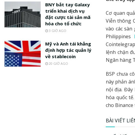
BNY bắt tay Galaxy
triển khai dịch vụ
Cơ quan quả
đặt cược tài sản mã
Viễn thông Q
hóa cho tổ chức
vào các sàn 
3 GIỜ AGO
Philippines
Mỹ và Anh tái khẳng
Cointelegrap
định hợp tác quản lý
lệnh chặn đ
về stablecoin
Ngân hàng T
20 GIỜ AGO
BSP chưa cô
này phản ánh
nội địa. Đây
hóa quốc tế
cho Binance 
BÀI VIẾT LI