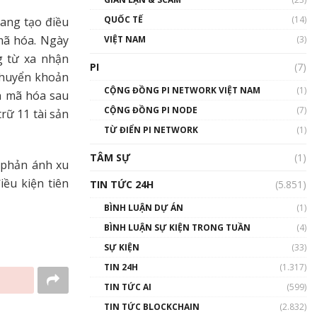
01:24:45
QUỐC TẾ
(14)
đang tạo điều
Talkshow18: Làn sóng tài
 mã hóa. Ngày
VIỆT NAM
(3)
năng Việt trở về từ Silicon
g từ xa nhận
Valley - Sức bật mới cho
PI
(7)
Việt Nam
chuyển khoản
01:32:59
CỘNG ĐỒNG PI NETWORK VIỆT NAM
(1)
n mã hóa sau
CỘNG ĐỒNG PI NODE
(7)
rữ 11 tài sản
Talkshow17: Mùa đông
TỪ ĐIỂN PI NETWORK
Crypto – Chiếc khăn gió ấm
(1)
01:40:40
TÂM SỰ
(1)
s phản ánh xu
Talkshow 16: Làn sóng số
iều kiện tiên
TIN TỨC 24H
(5.851)
tại Việt Nam và thế giới
01:49:30
BÌNH LUẬN DỰ ÁN
(1)
BÌNH LUẬN SỰ KIỆN TRONG TUẦN
(4)
Talkshow 14: MemeCoin –
Trò đùa tỷ đô
SỰ KIỆN
(33)
#phocapblockchain #PCB
TIN 24H
(1.317)
#meme
TIN TỨC AI
(599)
01:29:26
TIN TỨC BLOCKCHAIN
(2.832)