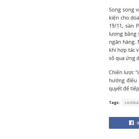
Song song vớ
kiện cho doa
19/11, sàn 
lương bằng 
ngân hàng. 
khi hợp tác 
số qua ứng 
Chiến lược “
hướng điều t
quyết để tiế
Tags:
coinba