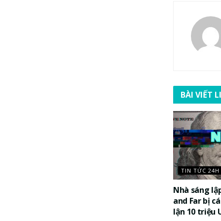
BÀI VIẾT 
TIN TỨC 24H
Nhà sáng lậ
and Far bị c
lận 10 triệu