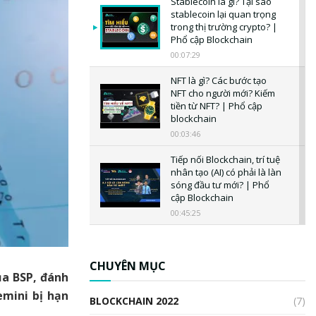
Stablecoin là gì? Tại sao
stablecoin lại quan trọng
trong thị trường crypto? |
Phổ cập Blockchain
00:07:29
NFT là gì? Các bước tạo
NFT cho người mới? Kiếm
tiền từ NFT? | Phổ cập
blockchain
00:03:46
Tiếp nối Blockchain, trí tuệ
nhân tạo (AI) có phải là làn
sóng đầu tư mới? | Phổ
cập Blockchain
00:45:25
CBDC là gì? Tổng quan về
CBDC? Tại sao ngân hàng
trung ương lại quan trọng?
CHUYÊN MỤC
ủa BSP, đánh
| Phổ cập Blockchain
00:04:38
emini bị hạn
BLOCKCHAIN 2022
(7)