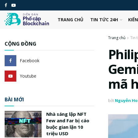
TRANG CHỦ
TIN TỨC 24H
KIẾ
Trang chủ
Tin 
CỘNG ĐỒNG
Phil
Facebook
Gemin
Youtube
mã h
BÀI MỚI
bởi
Nguyễn Ho
Nhà sáng lập NFT
Few and Far bị cáo
buộc gian lận 10
triệu USD