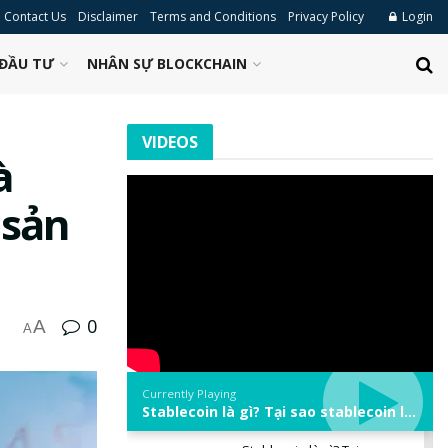
Contact Us
Disclaimer
Terms and Conditions
Privacy Policy
Login
ĐẦU TƯ
NHÂN SỰ BLOCKCHAIN
VIDEOS
à
 sản
0
A
A
Currently Playing
Stablecoin là gì? Tại sao stablecoin lại quan trọng trong thị trường crypto? | Phổ cập Blockchain