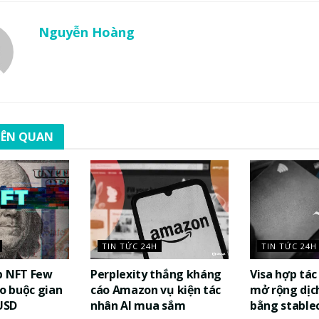
Nguyễn Hoàng
LIÊN QUAN
TIN TỨC 24H
TIN TỨC 24H
p NFT Few
Perplexity thắng kháng
Visa hợp tá
áo buộc gian
cáo Amazon vụ kiện tác
mở rộng dịch
 USD
nhân AI mua sắm
bằng stable