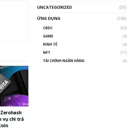
UNCATEGORIZED
(55)
ỨNG DỤNG
(106)
CBDC
(53)
GAME
(4)
KINH TẾ
(4)
NFT
(17)
TÀI CHÍNH NGÂN HÀNG
(6)
c Zerohash
 vụ chi trả
coin