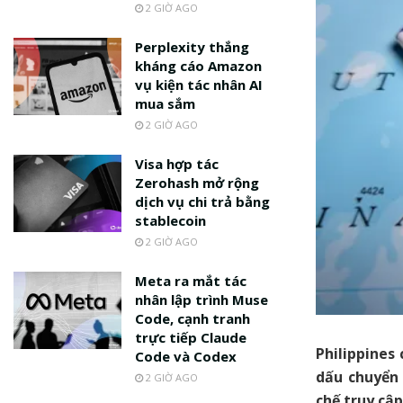
2 GIỜ AGO
Perplexity thắng
kháng cáo Amazon
vụ kiện tác nhân AI
mua sắm
2 GIỜ AGO
Visa hợp tác
Zerohash mở rộng
dịch vụ chi trả bằng
stablecoin
2 GIỜ AGO
Meta ra mắt tác
nhân lập trình Muse
Code, cạnh tranh
trực tiếp Claude
Philippines
Code và Codex
dấu chuyển 
2 GIỜ AGO
chế truy cập