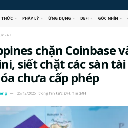
N THỨC
PHÁP LÝ
ỨNG DỤNG
DEFI
GÓC NHÌN
tức 24H
ippines chặn Coinbase v
i, siết chặt các sàn tài
óa chưa cấp phép
àng
25/12/2025
trong
Tin tức 24H
,
Tin 24H