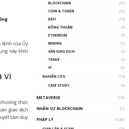
Nhân sự tương lại ngành
BLOCKCHAIN
(51)
Blockchain Việt Nam | Phổ
cập Blockchain
COIN & TOKEN
(36)
00:43:47
công
DEFI
(19)
ĐỒNG THUẬN
(4)
Blockchain đang được ứng
dụng ở Việt Nam như thể
ETHEREUM
(9)
nào?
à lệnh của Ủy
MINING
(1)
00:39:31
ụng này khỏi
SÀN GIAO DỊCH
(3)
Chìa khóa mở lối cơ hội
TRADE
(2)
trước các quĩ đầu tư | Phổ
cập Blockchain
VÍ
(4)
00:35:11
 vi
NGHIÊN CỨU
(10)
Talkshow 20: Biến động
CASE STUDY
(3)
giá của tài sản truyền
thống & Crypto qua các
METAVERSE
cuộc chiến | Phổ cập
(18)
 phương thức
Blockchain
NHÂN SỰ BLOCKCHAIN
(1)
sàn giao dịch
01:34:46
uyết tâm duy
PHÁP LÝ
(128)
Talkshow 19: GameFi Việt
Nam – Báo động đỏ
GIAN LẬN & SCAM
(23)