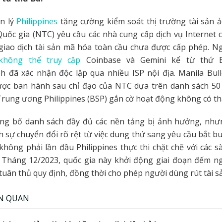
n lý
Philippines
tăng cường kiểm soát thị trường tài sản ả
uốc gia (NTC) yêu cầu các nhà cung cấp dịch vụ Internet 
giao dịch tài sản mã hóa toàn cầu chưa được cấp phép. N
không thể truy cập
Coinbase và Gemini kể từ thứ 
h đã xác nhận độc lập qua nhiều ISP nội địa. Manila Bull
ược ban hành sau chỉ đạo của NTC dựa trên danh sách 50
rung ương Philippines (BSP) gắn cờ hoạt động không có t
ng bố danh sách đầy đủ các nền tảng bị ảnh hưởng, như
 sự chuyển đổi rõ rệt từ việc dung thứ sang yêu cầu bắt b
 không phải lần đầu Philippines thực thi chặt chẽ với các s
. Tháng 12/2023, quốc gia này khởi động giai đoạn đếm n
tuân thủ quy định, đồng thời cho phép người dùng rút tài s
ÊN QUAN