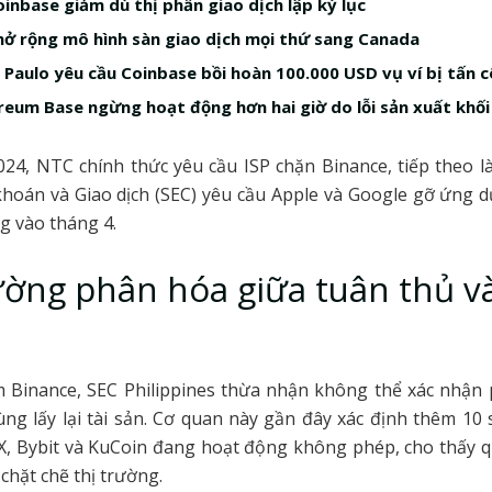
oinbase giảm dù thị phần giao dịch lập kỷ lục
ở rộng mô hình sàn giao dịch mọi thứ sang Canada
 Paulo yêu cầu Coinbase bồi hoàn 100.000 USD vụ ví bị tấn 
eum Base ngừng hoạt động hơn hai giờ do lỗi sản xuất khối
24, NTC chính thức yêu cầu ISP chặn Binance, tiếp theo l
hoán và Giao dịch (SEC) yêu cầu Apple và Google gỡ ứng d
g vào tháng 4.
ường phân hóa giữa tuân thủ và
m Binance, SEC Philippines thừa nhận không thể xác nhận
ng lấy lại tài sản. Cơ quan này gần đây xác định thêm 10 
, Bybit và KuCoin đang hoạt động không phép, cho thấy q
 chặt chẽ thị trường.