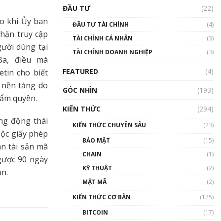
Triển vọng nào cho
ĐẦU TƯ
(22)
Bitcoin. Thị trường liệu có
uptrend trong năm 2023? |
o khi Ủy ban
ĐẦU TƯ TÀI CHÍNH
(4)
Phổ cập Blockchain
chặn truy cập
TÀI CHÍNH CÁ NHÂN
(3)
00:02:14
gười dùng tại
TÀI CHÍNH DOANH NGHIỆP
(3)
Nhìn lại năm 2022: Những
Ba, điều mà
sự kiện ảnh hưởng đến hệ
FEATURED
(4)
etin cho biết
sinh thái tiền mã hoá |
Phổ cập Blockchain
 nền tảng do
GÓC NHÌN
(193)
00:15:29
hẩm quyền.
KIẾN THỨC
(294)
Nhìn lại năm 2022: Những
ng động thái
nhân vật ảnh hưởng nhất
KIẾN THỨC CHUYÊN SÂU
(23)
hệ sinh thái tiền mã hoá |
uộc giấy phép
Phổ cập Blockchain
BẢO MẬT
(15)
àn tài sản mã
00:16:07
CHAIN
(1)
gược 90 ngày
Talkshow 27: Ranh giới
KỸ THUẬT
(2)
ản.
giữa tầm ảnh hưởng và sự
MẬT MÃ
(2)
thao túng giá | Phổ cập
Blockchain
KIẾN THỨC CƠ BẢN
(125)
01:35:05
BITCOIN
(17)