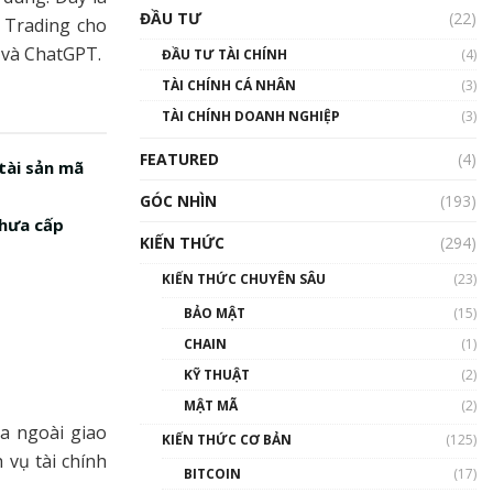
Triển vọng nào cho
ĐẦU TƯ
(22)
Bitcoin. Thị trường liệu có
 Trading cho
uptrend trong năm 2023? |
 và ChatGPT.
ĐẦU TƯ TÀI CHÍNH
(4)
Phổ cập Blockchain
TÀI CHÍNH CÁ NHÂN
(3)
00:02:14
TÀI CHÍNH DOANH NGHIỆP
(3)
Nhìn lại năm 2022: Những
sự kiện ảnh hưởng đến hệ
FEATURED
(4)
sinh thái tiền mã hoá |
tài sản mã
Phổ cập Blockchain
GÓC NHÌN
(193)
00:15:29
chưa cấp
KIẾN THỨC
(294)
Nhìn lại năm 2022: Những
nhân vật ảnh hưởng nhất
KIẾN THỨC CHUYÊN SÂU
(23)
hệ sinh thái tiền mã hoá |
Phổ cập Blockchain
BẢO MẬT
(15)
00:16:07
CHAIN
(1)
Talkshow 27: Ranh giới
KỸ THUẬT
(2)
giữa tầm ảnh hưởng và sự
MẬT MÃ
(2)
thao túng giá | Phổ cập
a ngoài giao
Blockchain
KIẾN THỨC CƠ BẢN
(125)
01:35:05
 vụ tài chính
BITCOIN
(17)