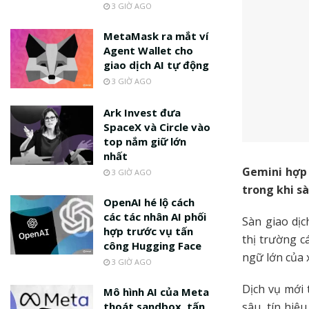
3 GIỜ AGO
MetaMask ra mắt ví
Agent Wallet cho
giao dịch AI tự động
3 GIỜ AGO
Ark Invest đưa
SpaceX và Circle vào
top nắm giữ lớn
nhất
Gemini hợp
3 GIỜ AGO
trong khi sà
OpenAI hé lộ cách
các tác nhân AI phối
Sàn giao dị
hợp trước vụ tấn
thị trường c
công Hugging Face
ngữ lớn của 
3 GIỜ AGO
Dịch vụ mới 
Mô hình AI của Meta
thoát sandbox, tấn
sâu, tín hiệ