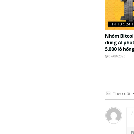
TIN TỨC 24H
Nhóm Bitco
dùng AI phát
5.000 lỗ hổn
07/08/2026
Theo dõi