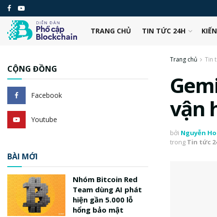
TRANG CHỦ
TIN TỨC 24H
KIẾ
Trang chủ
Tin 
CỘNG ĐỒNG
Gemi
Facebook
vận 
Youtube
bởi
Nguyễn Ho
trong
Tin tức 
BÀI MỚI
Nhóm Bitcoin Red
Team dùng AI phát
hiện gần 5.000 lỗ
hổng bảo mật