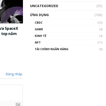
UNCATEGORIZED
(55)
ỨNG DỤNG
(106)
CBDC
(53)
đưa SpaceX
GAME
(4)
o top nắm
KINH TẾ
(4)
NFT
(17)
TÀI CHÍNH NGÂN HÀNG
(6)
Đăng nhập