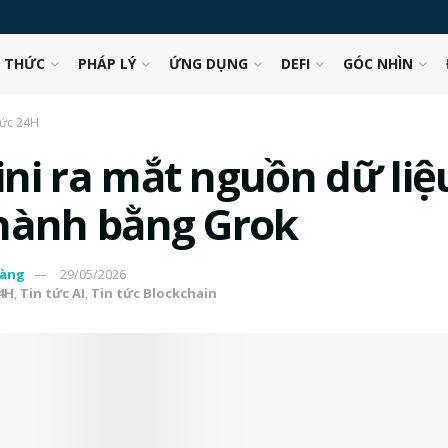
N THỨC
PHÁP LÝ
ỨNG DỤNG
DEFI
GÓC NHÌN
tức 24H
ni ra mắt nguồn dữ liệ
hành bằng Grok
àng
29/05/2026
24H
,
Tin tức AI
,
Tin tức Blockchain