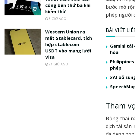
công bên thứ ba khi
bước mở rộn
kiểm thử
phép người d
3 GIỜ AGO
BÀI VIẾT LI
Western Union ra
mắt Stablecard, tích
hợp stablecoin
Gemini tái
USDT vào mạng lưới
hóa
Visa
Philippine
21 GIỜ AGO
phép
xAI bổ sung
SpeechMap
Tham vọ
Động thái n
dịch tài sản
đa dạng hơn