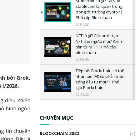
Stablecoin là gì? Tại sao
stablecoin lại quan trọng
trong thị trường crypto? |
Phổ cập Blockchain
00:07:29
NFT là gì? Các bước tạo
NFT cho người mới? Kiếm
tiền từ NFT? | Phổ cập
blockchain
00:03:46
Tiếp nối Blockchain, trí tuệ
nhân tạo (AI) có phải là làn
h bởi Grok,
sóng đầu tư mới? | Phổ
 I/2026.
cập Blockchain
00:45:25
g điều khiển
CBDC là gì? Tổng quan về
 mô hình ngôn
CBDC? Tại sao ngân hàng
trung ương lại quan trọng?
CHUYÊN MỤC
| Phổ cập Blockchain
00:04:38
ng tin chuyên
BLOCKCHAIN 2022
(7)
 dùng. Đây là