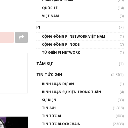
01:24:45
QUỐC TẾ
(14)
Talkshow18: Làn sóng tài
VIỆT NAM
(3)
năng Việt trở về từ Silicon
Valley - Sức bật mới cho
PI
(7)
Việt Nam
01:32:59
CỘNG ĐỒNG PI NETWORK VIỆT NAM
(1)
CỘNG ĐỒNG PI NODE
(7)
Talkshow17: Mùa đông
TỪ ĐIỂN PI NETWORK
Crypto – Chiếc khăn gió ấm
(1)
01:40:40
TÂM SỰ
(1)
Talkshow 16: Làn sóng số
TIN TỨC 24H
(5.861)
tại Việt Nam và thế giới
01:49:30
BÌNH LUẬN DỰ ÁN
(1)
BÌNH LUẬN SỰ KIỆN TRONG TUẦN
(4)
Talkshow 14: MemeCoin –
Trò đùa tỷ đô
SỰ KIỆN
(33)
#phocapblockchain #PCB
TIN 24H
(1.319)
#meme
TIN TỨC AI
(603)
01:29:26
TIN TỨC BLOCKCHAIN
(2.839)