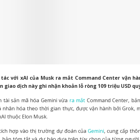
 tác với xAI của Musk ra mắt Command Center vận hàn
n giao dịch này ghi nhận khoản lỗ ròng 109 triệu USD quý
ch tài sản mã hóa Gemini vừa
ra mắt
Command Center, bản
á nhân hóa theo thời gian thực, được vận hành bởi Grok,
xAI thuộc Elon Musk.
tích hợp vào thị trường dự đoán của
Gemini
, cung cấp thô
u, bản tóm tắt và dự báo dựa trên tùy chọn của từng người