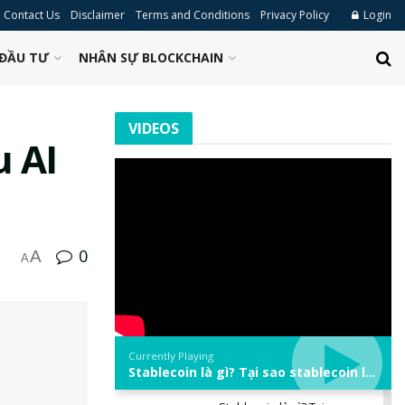
Contact Us
Disclaimer
Terms and Conditions
Privacy Policy
Login
ĐẦU TƯ
NHÂN SỰ BLOCKCHAIN
VIDEOS
u AI
0
A
A
Currently Playing
Stablecoin là gì? Tại sao stablecoin lại quan trọng trong thị trường crypto? | Phổ cập Blockchain