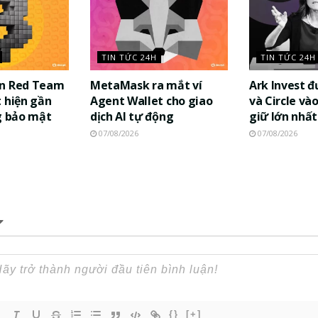
TIN TỨC 24H
TIN TỨC 24H
in Red Team
MetaMask ra mắt ví
Ark Invest 
 hiện gần
Agent Wallet cho giao
và Circle và
g bảo mật
dịch AI tự động
giữ lớn nhất
07/08/2026
07/08/2026
{}
[+]