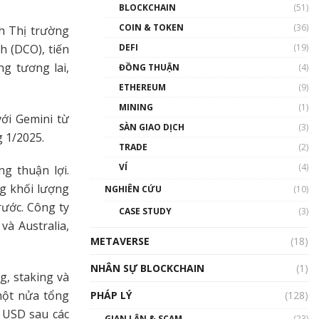
Nhân sự tương lại ngành
BLOCKCHAIN
(51)
Blockchain Việt Nam | Phổ
cập Blockchain
COIN & TOKEN
(36)
h Thị trường
00:43:47
DEFI
(19)
 (DCO), tiến
g tương lai,
ĐỒNG THUẬN
(4)
Blockchain đang được ứng
dụng ở Việt Nam như thể
ETHEREUM
(9)
nào?
MINING
(1)
00:39:31
ới Gemini từ
SÀN GIAO DỊCH
(3)
Chìa khóa mở lối cơ hội
 1/2025.
TRADE
(2)
trước các quĩ đầu tư | Phổ
cập Blockchain
VÍ
(4)
g thuận lợi.
00:35:11
ng khối lượng
NGHIÊN CỨU
(10)
Talkshow 20: Biến động
rước. Công ty
CASE STUDY
(3)
giá của tài sản truyền
và Australia,
thống & Crypto qua các
METAVERSE
cuộc chiến | Phổ cập
(18)
Blockchain
NHÂN SỰ BLOCKCHAIN
(1)
01:34:46
g, staking và
một nửa tổng
PHÁP LÝ
(128)
Talkshow 19: GameFi Việt
Nam – Báo động đỏ
 USD sau các
GIAN LẬN & SCAM
(23)