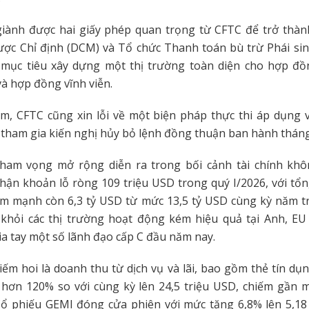
giành được hai giấy phép quan trọng từ CFTC để trở thàn
ợc Chỉ định (DCM) và Tổ chức Thanh toán bù trừ Phái sinh
 mục tiêu xây dựng một thị trường toàn diện cho hợp đồn
à hợp đồng vĩnh viễn.
, CFTC cũng xin lỗi về một biện pháp thực thi áp dụng v
tham gia kiến nghị hủy bỏ lệnh đồng thuận ban hành tháng
tham vọng mở rộng diễn ra trong bối cảnh tài chính khôn
hận khoản lỗ ròng 109 triệu USD trong quý I/2026, với tổ
ảm mạnh còn 6,3 tỷ USD từ mức 13,5 tỷ USD cùng kỳ năm t
khỏi các thị trường hoạt động kém hiệu quả tại Anh, EU 
ia tay một số lãnh đạo cấp C đầu năm nay.
ếm hoi là doanh thu từ dịch vụ và lãi, bao gồm thẻ tín dụn
g hơn 120% so với cùng kỳ lên 24,5 triệu USD, chiếm gần 
Cổ phiếu GEMI đóng cửa phiên với mức tăng 6,8% lên 5,18