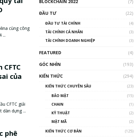
quỹ tài
BLOCKCHAIN 2022
(7)
D
ĐẦU TƯ
(22)
ĐẦU TƯ TÀI CHÍNH
(4)
lina cùng công
TÀI CHÍNH CÁ NHÂN
(3)
...
TÀI CHÍNH DOANH NGHIỆP
(3)
FEATURED
(4)
GÓC NHÌN
(193)
n CFTC
sai của
KIẾN THỨC
(294)
KIẾN THỨC CHUYÊN SÂU
(23)
BẢO MẬT
(15)
cầu CFTC giải
CHAIN
(1)
 dàn dựng ...
KỸ THUẬT
(2)
MẬT MÃ
(2)
KIẾN THỨC CƠ BẢN
(125)
ệc phê