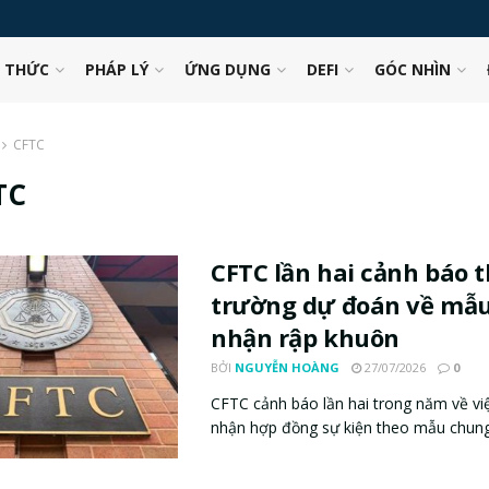
N THỨC
PHÁP LÝ
ỨNG DỤNG
DEFI
GÓC NHÌN
CFTC
TC
CFTC lần hai cảnh báo t
trường dự đoán về mẫ
nhận rập khuôn
BỞI
NGUYỄN HOÀNG
27/07/2026
0
CFTC cảnh báo lần hai trong năm về vi
nhận hợp đồng sự kiện theo mẫu chung, 