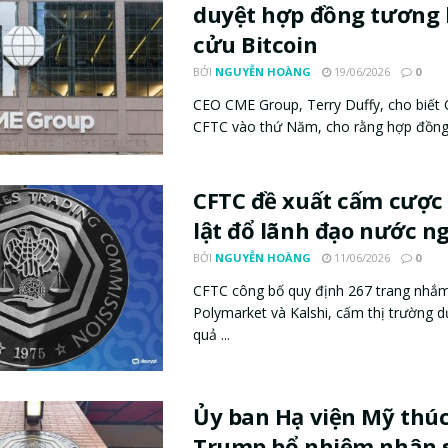
duyệt hợp đồng tương l
cửu Bitcoin
BỞI
NGUYỄN HOÀNG
19/06/2026
0
CEO CME Group, Terry Duffy, cho biết 
CFTC vào thứ Năm, cho rằng hợp đồng t
CFTC đề xuất cấm cược 
lật đổ lãnh đạo nước n
BỞI
NGUYỄN HOÀNG
11/06/2026
0
CFTC công bố quy định 267 trang nhắ
Polymarket và Kalshi, cấm thị trường 
quả ...
Ủy ban Hạ viện Mỹ thúc
Trump bổ nhiệm nhân 