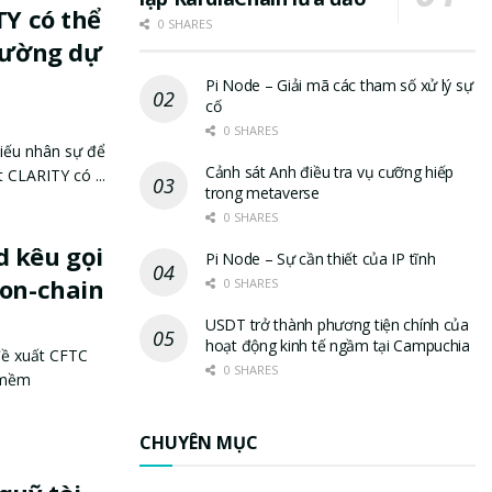
TY có thể
0 SHARES
trường dự
Pi Node – Giải mã các tham số xử lý sự
cố
0 SHARES
iếu nhân sự để
Cảnh sát Anh điều tra vụ cưỡng hiếp
 CLARITY có ...
trong metaverse
0 SHARES
d kêu gọi
Pi Node – Sự cần thiết của IP tĩnh
 on-chain
0 SHARES
USDT trở thành phương tiện chính của
hoạt động kinh tế ngầm tại Campuchia
đề xuất CFTC
0 SHARES
 mềm
CHUYÊN MỤC