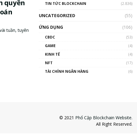
m quyền
TIN TỨC BLOCKCHAIN
(2.836)
đoán
UNCATEGORIZED
(55)
ỨNG DỤNG
(106)
ài tuần, tuyên
CBDC
(53)
GAME
(4)
KINH TẾ
(4)
NFT
(17)
TÀI CHÍNH NGÂN HÀNG
(6)
© 2021
Phổ Cập Blockchain Website
.
All Right Reserved.