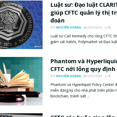
Luật sư: Đạo luật CLARI
giúp CFTC quản lý thị 
đoán
BỞI
NGUYỄN HOÀNG
22/07/2026
0
Luật sư Carl Kennedy cho rằng CFTC th
giám sát Kalshi, Polymarket và Đạo luật
Phantom và Hyperliqui
CFTC nới lỏng quy định
BỞI
NGUYỄN HOÀNG
14/07/2026
0
Phantom và Hyperliquid Policy Center 
miễn đăng ký cho nhà phát triển phần
blockchain, tránh siết ...