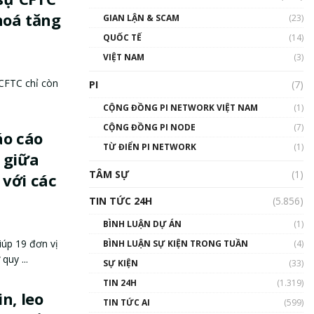
hoá tăng
GIAN LẬN & SCAM
(23)
QUỐC TẾ
(14)
VIỆT NAM
(3)
CFTC chỉ còn
PI
(7)
CỘNG ĐỒNG PI NETWORK VIỆT NAM
(1)
CỘNG ĐỒNG PI NODE
(7)
áo cáo
TỪ ĐIỂN PI NETWORK
(1)
 giữa
TÂM SỰ
(1)
với các
TIN TỨC 24H
(5.856)
BÌNH LUẬN DỰ ÁN
(1)
úp 19 đơn vị
BÌNH LUẬN SỰ KIỆN TRONG TUẦN
(4)
quy ...
SỰ KIỆN
(33)
TIN 24H
(1.319)
n, leo
TIN TỨC AI
(599)