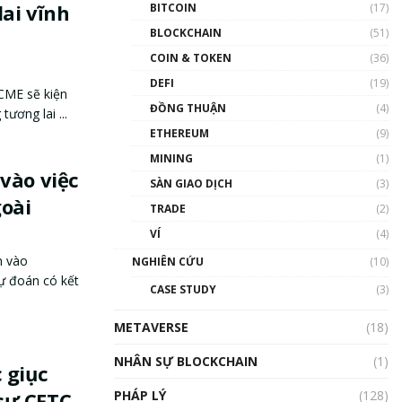
ai vĩnh
BITCOIN
(17)
BLOCKCHAIN
(51)
COIN & TOKEN
(36)
DEFI
(19)
CME sẽ kiện
ĐỒNG THUẬN
(4)
ương lai ...
ETHEREUM
(9)
MINING
(1)
vào việc
SÀN GIAO DỊCH
(3)
goài
TRADE
(2)
VÍ
(4)
m vào
NGHIÊN CỨU
(10)
dự đoán có kết
CASE STUDY
(3)
METAVERSE
(18)
NHÂN SỰ BLOCKCHAIN
(1)
 giục
PHÁP LÝ
(128)
sự CFTC