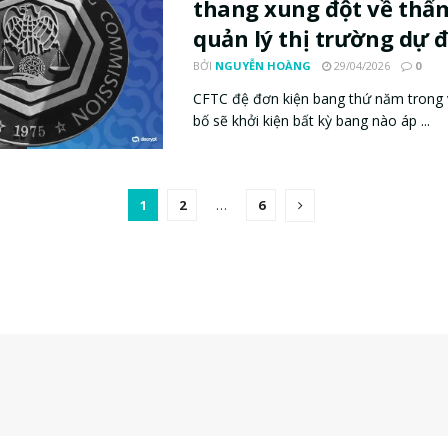
thang xung đột về thẩ
quản lý thị trường dự 
BỞI
NGUYỄN HOÀNG
29/04/2026
0
CFTC đệ đơn kiện bang thứ năm trong v
bố sẽ khởi kiện bất kỳ bang nào áp ...
1
2
…
6