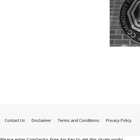
Contact Us
Disclaimer
Terms and Conditions
Privacy Policy
Please enter CoinGecko Free Api Key to get this plugin works.