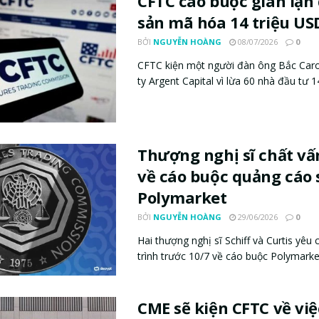
CFTC cáo buộc gian lận 
sản mã hóa 14 triệu US
BỞI
NGUYỄN HOÀNG
08/07/2026
0
CFTC kiện một người đàn ông Bắc Caro
ty Argent Capital vì lừa 60 nhà đầu tư 14 
Thượng nghị sĩ chất vấ
về cáo buộc quảng cáo 
Polymarket
BỞI
NGUYỄN HOÀNG
29/06/2026
0
Hai thượng nghị sĩ Schiff và Curtis yêu 
trình trước 10/7 về cáo buộc Polymarket
CME sẽ kiện CFTC về vi