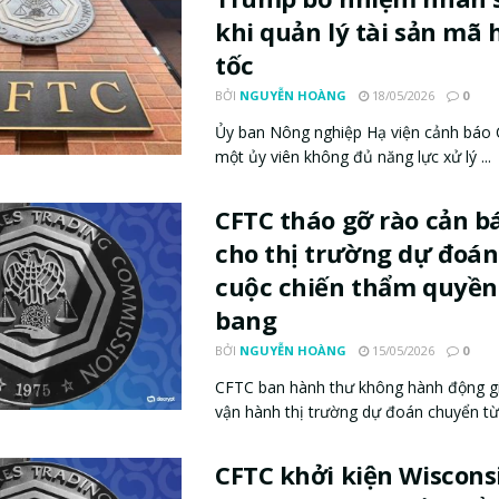
khi quản lý tài sản mã 
tốc
BỞI
NGUYỄN HOÀNG
18/05/2026
0
Ủy ban Nông nghiệp Hạ viện cảnh báo 
một ủy viên không đủ năng lực xử lý ...
CFTC tháo gỡ rào cản b
cho thị trường dự đoán
cuộc chiến thẩm quyền 
bang
BỞI
NGUYỄN HOÀNG
15/05/2026
0
CFTC ban hành thư không hành động gi
vận hành thị trường dự đoán chuyển từ 
CFTC khởi kiện Wisconsi