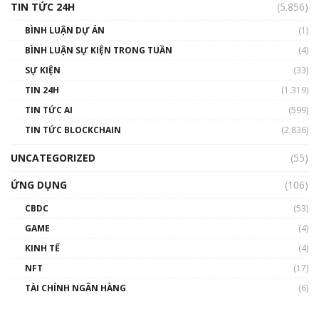
TIN TỨC 24H
(5.856)
BÌNH LUẬN DỰ ÁN
(1)
BÌNH LUẬN SỰ KIỆN TRONG TUẦN
(4)
SỰ KIỆN
(33)
TIN 24H
(1.319)
TIN TỨC AI
(599)
TIN TỨC BLOCKCHAIN
(2.836)
UNCATEGORIZED
(55)
ỨNG DỤNG
(106)
CBDC
(53)
GAME
(4)
KINH TẾ
(4)
NFT
(17)
TÀI CHÍNH NGÂN HÀNG
(6)