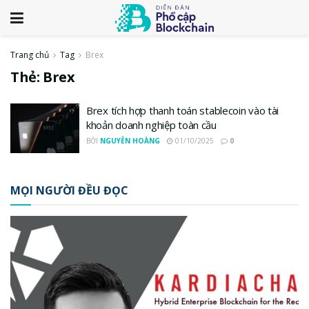
Trang chủ
Tag
Brex
Thẻ:
Brex
Brex tích hợp thanh toán stablecoin vào tài
khoản doanh nghiệp toàn cầu
BỞI
NGUYỄN HOÀNG
01/10/2025
0
MỌI NGƯỜI ĐỀU ĐỌC