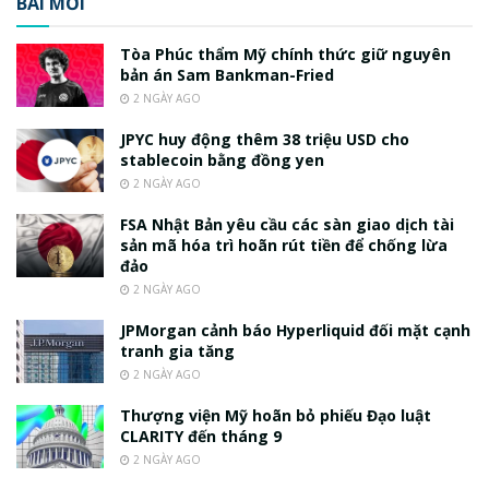
BÀI MỚI
Tòa Phúc thẩm Mỹ chính thức giữ nguyên
bản án Sam Bankman-Fried
2 NGÀY AGO
JPYC huy động thêm 38 triệu USD cho
stablecoin bằng đồng yen
2 NGÀY AGO
FSA Nhật Bản yêu cầu các sàn giao dịch tài
sản mã hóa trì hoãn rút tiền để chống lừa
đảo
2 NGÀY AGO
JPMorgan cảnh báo Hyperliquid đối mặt cạnh
tranh gia tăng
2 NGÀY AGO
Thượng viện Mỹ hoãn bỏ phiếu Đạo luật
CLARITY đến tháng 9
2 NGÀY AGO