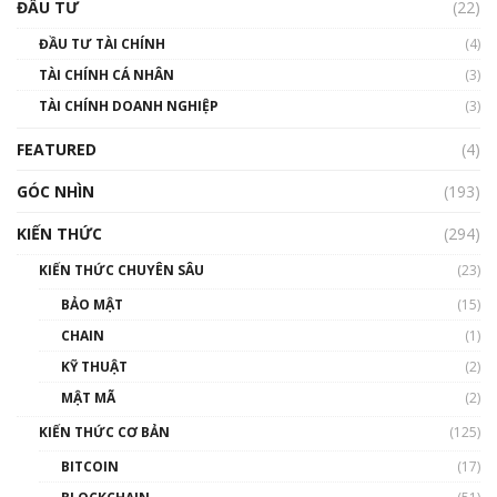
uptrend trong năm 2023? | Phổ cập
ĐẦU TƯ
(22)
Blockchain
ĐẦU TƯ TÀI CHÍNH
(4)
00:02:14
TÀI CHÍNH CÁ NHÂN
(3)
Nhìn lại năm 2022: Những sự kiện ảnh hưởng
TÀI CHÍNH DOANH NGHIỆP
đến hệ sinh thái tiền mã hoá | Phổ cập
(3)
Blockchain
FEATURED
(4)
00:15:29
GÓC NHÌN
Nhìn lại năm 2022: Những nhân vật ảnh
(193)
hưởng nhất hệ sinh thái tiền mã hoá | Phổ
cập Blockchain
KIẾN THỨC
(294)
00:16:07
KIẾN THỨC CHUYÊN SÂU
(23)
Talkshow 27: Ranh giới giữa tầm ảnh hưởng
BẢO MẬT
(15)
và sự thao túng giá | Phổ cập Blockchain
CHAIN
(1)
01:35:05
KỸ THUẬT
(2)
Nhân sự tương lại ngành Blockchain Việt
MẬT MÃ
(2)
Nam | Phổ cập Blockchain
KIẾN THỨC CƠ BẢN
(125)
00:43:47
BITCOIN
(17)
Blockchain đang được ứng dụng ở Việt Nam