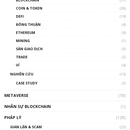
BLOCKCHAIN
(51)
như thể nào?
COIN & TOKEN
(36)
00:39:31
DEFI
(19)
Chìa khóa mở lối cơ hội trước các quĩ đầu tư |
ĐỒNG THUẬN
(4)
Phổ cập Blockchain
ETHEREUM
(9)
00:35:11
MINING
(1)
Talkshow 20: Biến động giá của tài sản truyền
SÀN GIAO DỊCH
(3)
thống & Crypto qua các cuộc chiến | Phổ cập
Blockchain
TRADE
(2)
01:34:46
VÍ
(4)
Talkshow 19: GameFi Việt Nam – Báo động
NGHIÊN CỨU
(10)
đỏ
CASE STUDY
(3)
01:24:45
METAVERSE
(18)
Talkshow18: Làn sóng tài năng Việt trở về từ
Silicon Valley - Sức bật mới cho Việt Nam
NHÂN SỰ BLOCKCHAIN
(1)
01:32:59
PHÁP LÝ
(128)
Talkshow17: Mùa đông Crypto – Chiếc khăn
GIAN LẬN & SCAM
gió ấm
(23)