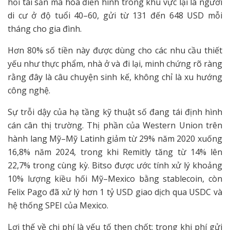
hối tài sản mã hóa điển hình trong khu vực lại là người
di cư ở độ tuổi 40–60, gửi từ 131 đến 648 USD mỗi
tháng cho gia đình.
Hơn 80% số tiền này được dùng cho các nhu cầu thiết
yếu như thực phẩm, nhà ở và đi lại, minh chứng rõ ràng
rằng đây là câu chuyện sinh kế, không chỉ là xu hướng
công nghệ.
Sự trỗi dậy của hạ tầng kỹ thuật số đang tái định hình
cán cân thị trường. Thị phần của Western Union trên
hành lang Mỹ–Mỹ Latinh giảm từ 29% năm 2020 xuống
16,8% năm 2024, trong khi Remitly tăng từ 14% lên
22,7% trong cùng kỳ. Bitso được ước tính xử lý khoảng
10% lượng kiều hối Mỹ–Mexico bằng stablecoin, còn
Felix Pago đã xử lý hơn 1 tỷ USD giao dịch qua USDC và
hệ thống SPEI của Mexico.
Lợi thế về chi phí là yếu tố then chốt: trong khi phí gửi