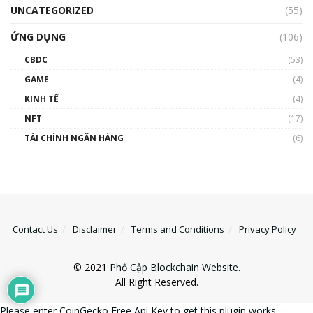
UNCATEGORIZED
(55)
ỨNG DỤNG
(106)
CBDC
(53)
GAME
(4)
KINH TẾ
(4)
NFT
(17)
TÀI CHÍNH NGÂN HÀNG
(6)
Contact Us
Disclaimer
Terms and Conditions
Privacy Policy
© 2021
Phổ Cập Blockchain Website
.
All Right Reserved.
Please enter CoinGecko Free Api Key to get this plugin works.