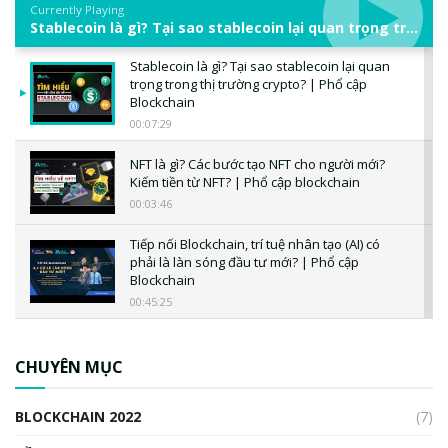
Currently Playing
Stablecoin là gì? Tại sao stablecoin lại quan trọng trong thị trường crypto? | Phổ cập Blockchain
Stablecoin là gì? Tại sao stablecoin lại quan
trọng trong thị trường crypto? | Phổ cập
Blockchain
00:07:29
NFT là gì? Các bước tạo NFT cho người mới?
Kiếm tiền từ NFT? | Phổ cập blockchain
00:03:46
Tiếp nối Blockchain, trí tuệ nhân tạo (AI) có
phải là làn sóng đầu tư mới? | Phổ cập
Blockchain
00:45:25
CBDC là gì? Tổng quan về CBDC? Tại sao
ngân hàng trung ương lại quan trọng? | Phổ
CHUYÊN MỤC
cập Blockchain
00:04:38
BLOCKCHAIN 2022
(7)
Triển vọng nào cho Bitcoin. Thị trường liệu có