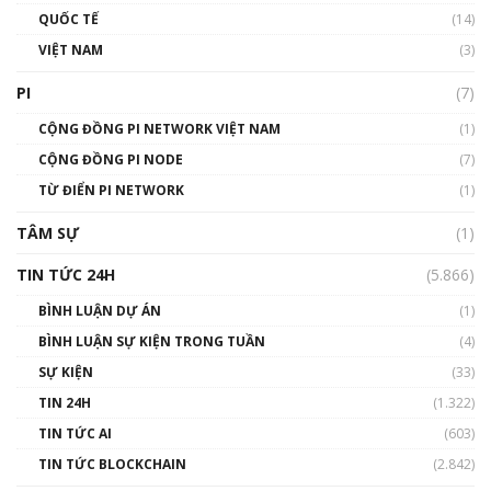
01:40:40
QUỐC TẾ
(14)
VIỆT NAM
(3)
Talkshow 16: Làn sóng số tại Việt Nam và thế
giới
PI
(7)
01:49:30
CỘNG ĐỒNG PI NETWORK VIỆT NAM
(1)
Talkshow 14: MemeCoin – Trò đùa tỷ đô
CỘNG ĐỒNG PI NODE
(7)
#phocapblockchain #PCB #meme
TỪ ĐIỂN PI NETWORK
(1)
01:29:26
TÂM SỰ
(1)
TIN TỨC 24H
(5.866)
BÌNH LUẬN DỰ ÁN
(1)
BÌNH LUẬN SỰ KIỆN TRONG TUẦN
(4)
SỰ KIỆN
(33)
TIN 24H
(1.322)
TIN TỨC AI
(603)
TIN TỨC BLOCKCHAIN
(2.842)