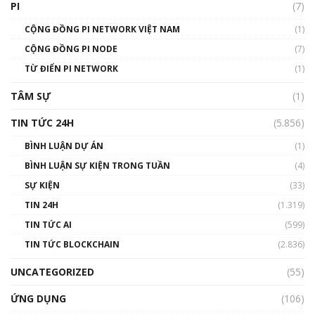
PI
(7)
01:49:30
CỘNG ĐỒNG PI NETWORK VIỆT NAM
(1)
Talkshow 14: MemeCoin – Trò đùa tỷ đô
CỘNG ĐỒNG PI NODE
(7)
#phocapblockchain #PCB #meme
TỪ ĐIỂN PI NETWORK
(1)
01:29:26
TÂM SỰ
(1)
TIN TỨC 24H
(5.856)
BÌNH LUẬN DỰ ÁN
(1)
BÌNH LUẬN SỰ KIỆN TRONG TUẦN
(4)
SỰ KIỆN
(33)
TIN 24H
(1.319)
TIN TỨC AI
(599)
TIN TỨC BLOCKCHAIN
(2.836)
UNCATEGORIZED
(55)
ỨNG DỤNG
(106)