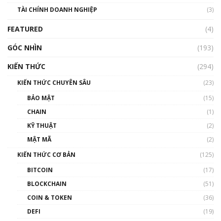
Nhìn lại năm 2022: Những sự kiện ảnh hưởng
TÀI CHÍNH DOANH NGHIỆP
đến hệ sinh thái tiền mã hoá | Phổ cập
(3)
Blockchain
FEATURED
(4)
00:15:29
GÓC NHÌN
Nhìn lại năm 2022: Những nhân vật ảnh
(193)
hưởng nhất hệ sinh thái tiền mã hoá | Phổ
cập Blockchain
KIẾN THỨC
(294)
00:16:07
KIẾN THỨC CHUYÊN SÂU
(23)
Talkshow 27: Ranh giới giữa tầm ảnh hưởng
BẢO MẬT
(15)
và sự thao túng giá | Phổ cập Blockchain
CHAIN
(1)
01:35:05
KỸ THUẬT
(2)
Nhân sự tương lại ngành Blockchain Việt
MẬT MÃ
(2)
Nam | Phổ cập Blockchain
KIẾN THỨC CƠ BẢN
(125)
00:43:47
BITCOIN
(17)
Blockchain đang được ứng dụng ở Việt Nam
BLOCKCHAIN
(51)
như thể nào?
COIN & TOKEN
(36)
00:39:31
DEFI
(19)
Chìa khóa mở lối cơ hội trước các quĩ đầu tư |