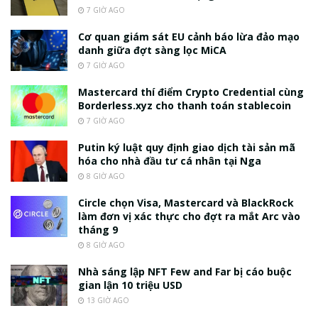
7 GIỜ AGO
Cơ quan giám sát EU cảnh báo lừa đảo mạo
danh giữa đợt sàng lọc MiCA
7 GIỜ AGO
Mastercard thí điểm Crypto Credential cùng
Borderless.xyz cho thanh toán stablecoin
7 GIỜ AGO
Putin ký luật quy định giao dịch tài sản mã
hóa cho nhà đầu tư cá nhân tại Nga
8 GIỜ AGO
Circle chọn Visa, Mastercard và BlackRock
làm đơn vị xác thực cho đợt ra mắt Arc vào
tháng 9
8 GIỜ AGO
Nhà sáng lập NFT Few and Far bị cáo buộc
gian lận 10 triệu USD
13 GIỜ AGO