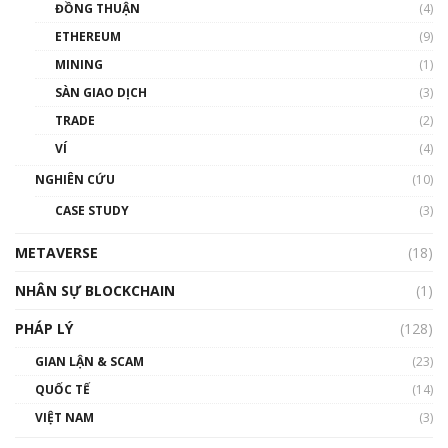
ĐỒNG THUẬN
(4)
Phổ cập Blockchain
ETHEREUM
(9)
00:35:11
MINING
(1)
Talkshow 20: Biến động giá của tài sản truyền
SÀN GIAO DỊCH
(3)
thống & Crypto qua các cuộc chiến | Phổ cập
Blockchain
TRADE
(2)
01:34:46
VÍ
(4)
Talkshow 19: GameFi Việt Nam – Báo động
NGHIÊN CỨU
(10)
đỏ
CASE STUDY
(3)
01:24:45
METAVERSE
(18)
Talkshow18: Làn sóng tài năng Việt trở về từ
Silicon Valley - Sức bật mới cho Việt Nam
NHÂN SỰ BLOCKCHAIN
(1)
01:32:59
PHÁP LÝ
(128)
Talkshow17: Mùa đông Crypto – Chiếc khăn
GIAN LẬN & SCAM
gió ấm
(23)
01:40:40
QUỐC TẾ
(14)
VIỆT NAM
(3)
Talkshow 16: Làn sóng số tại Việt Nam và thế
giới