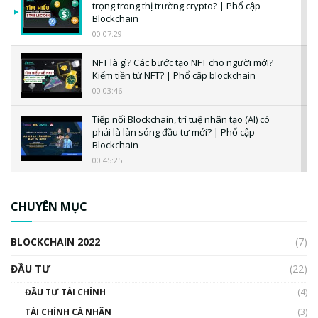
trọng trong thị trường crypto? | Phổ cập
Blockchain
00:07:29
NFT là gì? Các bước tạo NFT cho người mới?
Kiếm tiền từ NFT? | Phổ cập blockchain
00:03:46
Tiếp nối Blockchain, trí tuệ nhân tạo (AI) có
phải là làn sóng đầu tư mới? | Phổ cập
Blockchain
00:45:25
CBDC là gì? Tổng quan về CBDC? Tại sao
ngân hàng trung ương lại quan trọng? | Phổ
CHUYÊN MỤC
cập Blockchain
00:04:38
BLOCKCHAIN 2022
(7)
Triển vọng nào cho Bitcoin. Thị trường liệu có
uptrend trong năm 2023? | Phổ cập
ĐẦU TƯ
(22)
Blockchain
ĐẦU TƯ TÀI CHÍNH
(4)
00:02:14
TÀI CHÍNH CÁ NHÂN
(3)