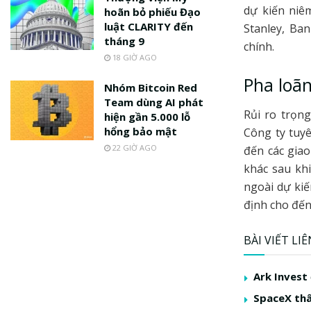
dự kiến niê
hoãn bỏ phiếu Đạo
luật CLARITY đến
Stanley, Ba
tháng 9
chính.
18 GIỜ AGO
Pha loãn
Nhóm Bitcoin Red
Team dùng AI phát
Rủi ro trọn
hiện gần 5.000 lỗ
hổng bảo mật
Công ty tuy
22 GIỜ AGO
đến các giao
khác sau kh
ngoài dự kiế
định cho đến
BÀI VIẾT LI
Ark Invest
SpaceX thâ