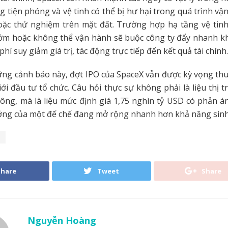
 tiện phóng và vệ tinh có thể bị hư hại trong quá trình vậ
hoặc thử nghiệm trên mặt đất. Trường hợp hạ tầng vệ tin
ớm hoặc không thể vận hành sẽ buộc công ty đẩy nhanh k
phí suy giảm giá trị, tác động trực tiếp đến kết quả tài chính.
ng cảnh báo này, đợt IPO của SpaceX vẫn được kỳ vọng th
iới đầu tư tổ chức. Câu hỏi thực sự không phải là liệu thị 
ng, mà là liệu mức định giá 1,75 nghìn tỷ USD có phản á
ởng của một đế chế đang mở rộng nhanh hơn khả năng sinh 
X
Share
Tweet
Share
Nguyễn Hoàng