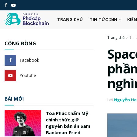
TRANG CHỦ
TIN TỨC 24H
KIẾ
Trang chủ
Tin 
CỘNG ĐỒNG
Spac
Facebook
phần
Youtube
nghì
BÀI MỚI
bởi
Nguyễn Ho
Tòa Phúc thẩm Mỹ
chính thức giữ
nguyên bản án Sam
Bankman-Fried