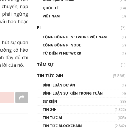
01:24:45
n chuyển, nạp
QUỐC TẾ
(14)
h phải ngừng
Talkshow18: Làn sóng tài
VIỆT NAM
(3)
năng Việt trở về từ Silicon
hấu hao hoặc
Valley - Sức bật mới cho
PI
(7)
Việt Nam
01:32:59
CỘNG ĐỒNG PI NETWORK VIỆT NAM
(1)
u hút sự quan
CỘNG ĐỒNG PI NODE
(7)
Talkshow17: Mùa đông
trường có hào
TỪ ĐIỂN PI NETWORK
Crypto – Chiếc khăn gió ấm
(1)
nh đầy đủ chi
01:40:40
TÂM SỰ
(1)
lời của nó.
Talkshow 16: Làn sóng số
TIN TỨC 24H
(5.866)
tại Việt Nam và thế giới
01:49:30
BÌNH LUẬN DỰ ÁN
(1)
BÌNH LUẬN SỰ KIỆN TRONG TUẦN
(4)
Talkshow 14: MemeCoin –
Trò đùa tỷ đô
SỰ KIỆN
(33)
#phocapblockchain #PCB
TIN 24H
(1.322)
#meme
TIN TỨC AI
(603)
01:29:26
TIN TỨC BLOCKCHAIN
(2.842)