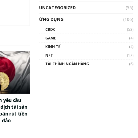
UNCATEGORIZED
(55)
ỨNG DỤNG
(106)
CBDC
(53)
GAME
(4)
KINH TẾ
(4)
NFT
(17)
TÀI CHÍNH NGÂN HÀNG
(6)
n yêu cầu
dịch tài sản
oãn rút tiền
a đảo