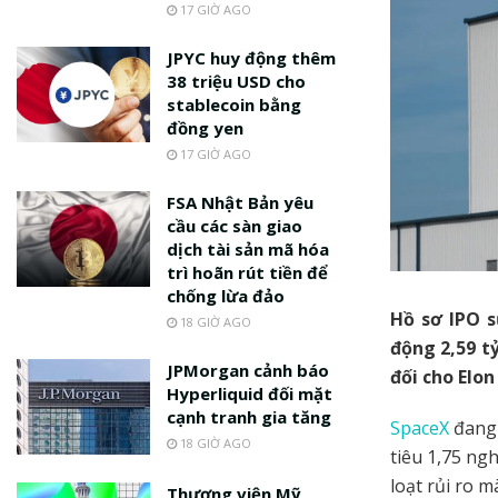
17 GIỜ AGO
JPYC huy động thêm
38 triệu USD cho
stablecoin bằng
đồng yen
17 GIỜ AGO
FSA Nhật Bản yêu
cầu các sàn giao
dịch tài sản mã hóa
trì hoãn rút tiền để
chống lừa đảo
Hồ sơ IPO s
18 GIỜ AGO
động 2,59 t
JPMorgan cảnh báo
đối cho Elon
Hyperliquid đối mặt
cạnh tranh gia tăng
SpaceX
đang 
18 GIỜ AGO
tiêu 1,75 ng
loạt rủi ro 
Thượng viện Mỹ