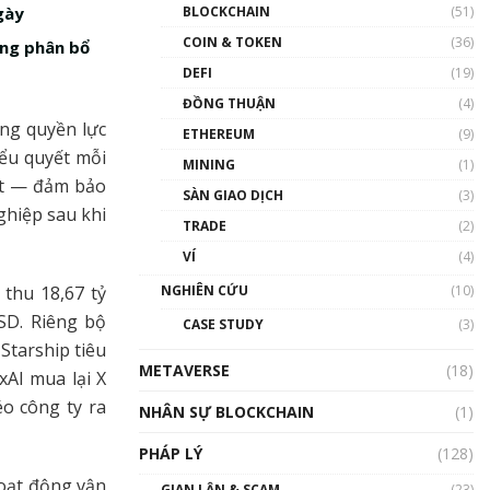
Nhân sự tương lại ngành
BLOCKCHAIN
(51)
gày
Blockchain Việt Nam | Phổ
cập Blockchain
COIN & TOKEN
(36)
ong phân bổ
00:43:47
DEFI
(19)
ĐỒNG THUẬN
(4)
Blockchain đang được ứng
dụng ở Việt Nam như thể
ứng quyền lực
ETHEREUM
(9)
nào?
iểu quyết mỗi
MINING
(1)
00:39:31
ết — đảm bảo
SÀN GIAO DỊCH
(3)
Chìa khóa mở lối cơ hội
ghiệp sau khi
TRADE
(2)
trước các quĩ đầu tư | Phổ
cập Blockchain
VÍ
(4)
00:35:11
NGHIÊN CỨU
(10)
 thu 18,67 tỷ
Talkshow 20: Biến động
SD. Riêng bộ
CASE STUDY
(3)
giá của tài sản truyền
Starship tiêu
thống & Crypto qua các
METAVERSE
cuộc chiến | Phổ cập
(18)
AI mua lại X
Blockchain
o công ty ra
NHÂN SỰ BLOCKCHAIN
(1)
01:34:46
PHÁP LÝ
(128)
Talkshow 19: GameFi Việt
Nam – Báo động đỏ
hoạt động vận
GIAN LẬN & SCAM
(23)