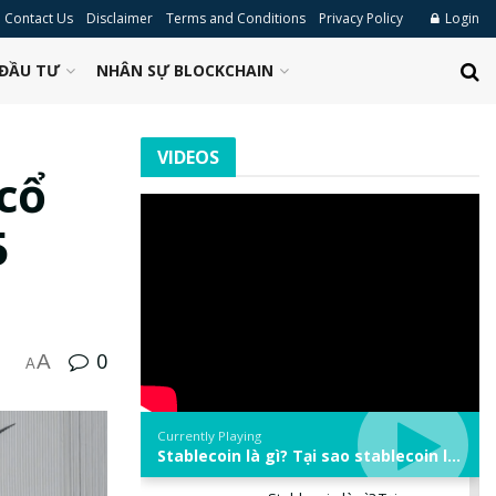
Contact Us
Disclaimer
Terms and Conditions
Privacy Policy
Login
ĐẦU TƯ
NHÂN SỰ BLOCKCHAIN
VIDEOS
cổ
5
0
A
A
Currently Playing
Stablecoin là gì? Tại sao stablecoin lại quan trọng trong thị trường crypto? | Phổ cập Blockchain