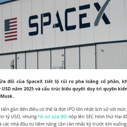
ửa đổi của SpaceX tiết lộ rủi ro pha loãng cổ phần, k
ỷ USD năm 2025 và cấu trúc biểu quyết duy trì quyền kiể
 Musk.
tiến gần đến điều có thể là đợt IPO lớn nhất lịch sử với mức
hìn tỷ USD, nhưng
hồ sơ sửa đổi
nộp lên SEC hôm thứ Hai đã
mà các nhà đầu tư tiềm năng cần cân nhắc kỹ trước khi xuống 