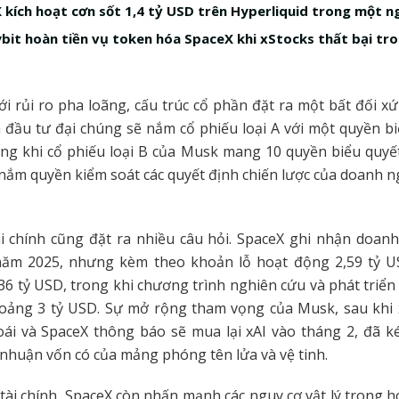
 kích hoạt cơn sốt 1,4 tỷ USD trên Hyperliquid trong một n
ybit hoàn tiền vụ token hóa SpaceX khi xStocks thất bại tr
i rủi ro pha loãng, cấu trúc cổ phần đặt ra một bất đối x
 đầu tư đại chúng sẽ nắm cổ phiếu loại A với một quyền b
rong khi cổ phiếu loại B của Musk mang 10 quyền biểu quy
 nắm quyền kiểm soát các quyết định chiến lược của doanh n
i chính cũng đặt ra nhiều câu hỏi. SpaceX ghi nhận doanh
ăm 2025, nhưng kèm theo khoản lỗ hoạt động 2,59 tỷ U
,36 tỷ USD, trong khi chương trình nghiên cứu và phát triển 
oảng 3 tỷ USD. Sự mở rộng tham vọng của Musk, sau khi x
ái và SpaceX thông báo sẽ mua lại xAI vào tháng 2, đã ké
i nhuận vốn có của mảng phóng tên lửa và vệ tinh.
 tài chính, SpaceX còn nhấn mạnh các nguy cơ vật lý trong 