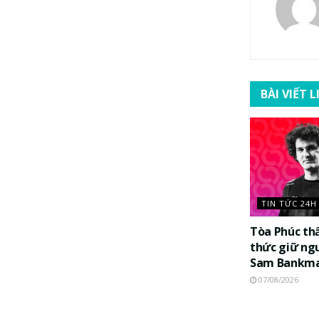
BÀI VIẾT 
TIN TỨC 24H
Tòa Phúc th
thức giữ ng
Sam Bankma
07/08/2026