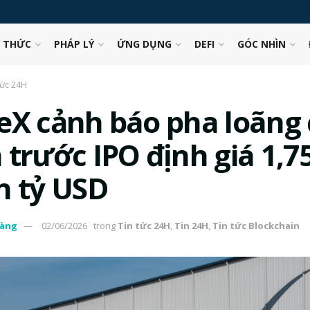
N THỨC
PHÁP LÝ
ỨNG DỤNG
DEFI
GÓC NHÌN
tức 24H
eX cảnh báo pha loãng 
 trước IPO định giá 1,7
n tỷ USD
àng
02/06/2026
trong
Tin tức 24H
,
Tin 24H
,
Tin tức Blockchain