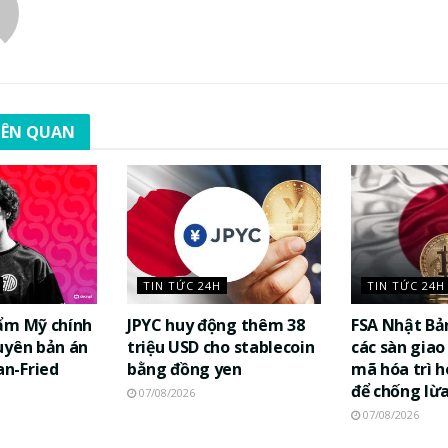
LIÊN QUAN
TIN TỨC 24H
TIN TỨC 24H
ẩm Mỹ chính
JPYC huy động thêm 38
FSA Nhật Bả
uyên bản án
triệu USD cho stablecoin
các sàn giao 
n-Fried
bằng đồng yen
mã hóa trì h
để chống lừ
07/08/2026
07/08/2026