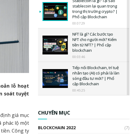
Stablecoin là gì? Tại sao
stablecoin lại quan trọng
trong thị trường crypto? |
Phổ cập Blockchain
00:07:29
NFT là gì? Các bước tạo
NFT cho người mới? Kiếm
tiền từ NFT? | Phổ cập
blockchain
00:03:46
Tiếp nối Blockchain, trí tuệ
nhân tạo (AI) có phải là làn
sóng đầu tư mới? | Phổ
cập Blockchain
hoản lỗ hoạt
00:45:25
m soát tuyệt
CBDC là gì? Tổng quan về
CBDC? Tại sao ngân hàng
trung ương lại quan trọng?
CHUYÊN MỤC
 định giá mục
| Phổ cập Blockchain
 phác lộ một
00:04:38
BLOCKCHAIN 2022
(7)
tiền. Công ty