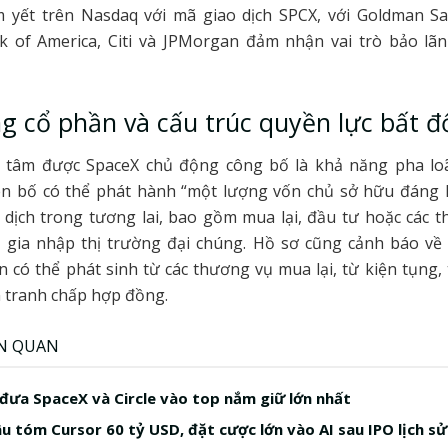
m yết trên Nasdaq với mã giao dịch SPCX, với Goldman S
nk of America, Citi và JPMorgan đảm nhận vai trò bảo lã
g cổ phần và cấu trúc quyền lực bất đ
g tâm được SpaceX chủ động công bố là khả năng pha lo
ên bố có thể phát hành “một lượng vốn chủ sở hữu đáng k
 dịch trong tương lai, bao gồm mua lại, đầu tư hoặc các 
i gia nhập thị trường đại chúng. Hồ sơ cũng cảnh báo về 
n có thể phát sinh từ các thương vụ mua lại, từ kiện tụng,
 tranh chấp hợp đồng.
ÊN QUAN
 đưa SpaceX và Circle vào top nắm giữ lớn nhất
u tóm Cursor 60 tỷ USD, đặt cược lớn vào AI sau IPO lịch sử