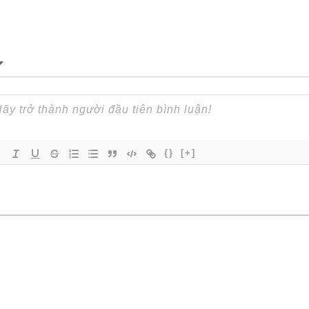
{}
[+]