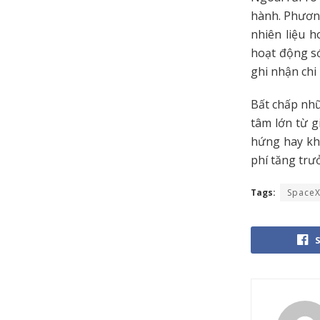
hành. Phương
nhiên liệu 
hoạt động s
ghi nhận chi 
Bất chấp nhữ
tâm lớn từ g
hứng hay khô
phí tăng trư
Tags:
Space