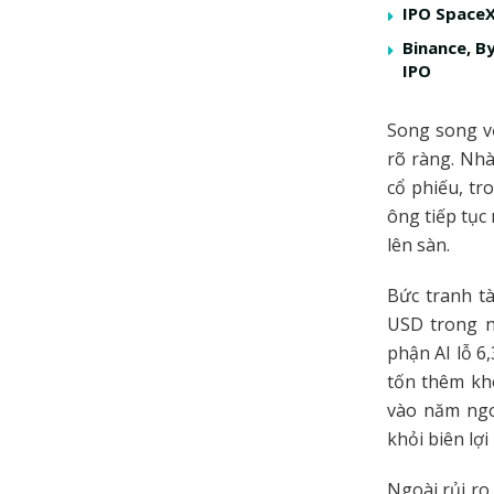
IPO SpaceX
Binance, B
IPO
Song song vớ
rõ ràng. Nhà
cổ phiếu, t
ông tiếp tục
lên sàn.
Bức tranh tà
USD trong n
phận AI lỗ 6
tốn thêm kh
vào năm ngo
khỏi biên lợ
Ngoài rủi ro