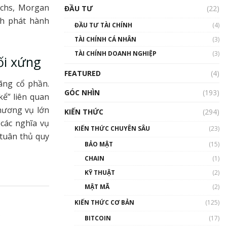
Triển vọng nào cho
achs, Morgan
ĐẦU TƯ
(22)
Bitcoin. Thị trường liệu có
uptrend trong năm 2023? |
nh phát hành
ĐẦU TƯ TÀI CHÍNH
(4)
Phổ cập Blockchain
TÀI CHÍNH CÁ NHÂN
(3)
00:02:14
TÀI CHÍNH DOANH NGHIỆP
(3)
ối xứng
Nhìn lại năm 2022: Những
sự kiện ảnh hưởng đến hệ
FEATURED
(4)
sinh thái tiền mã hoá |
ãng cổ phần.
Phổ cập Blockchain
GÓC NHÌN
(193)
ể” liên quan
00:15:29
thương vụ lớn
KIẾN THỨC
(294)
Nhìn lại năm 2022: Những
các nghĩa vụ
nhân vật ảnh hưởng nhất
KIẾN THỨC CHUYÊN SÂU
(23)
hệ sinh thái tiền mã hoá |
 tuân thủ quy
Phổ cập Blockchain
BẢO MẬT
(15)
00:16:07
CHAIN
(1)
Talkshow 27: Ranh giới
KỸ THUẬT
(2)
giữa tầm ảnh hưởng và sự
MẬT MÃ
(2)
thao túng giá | Phổ cập
Blockchain
KIẾN THỨC CƠ BẢN
(125)
01:35:05
BITCOIN
(17)