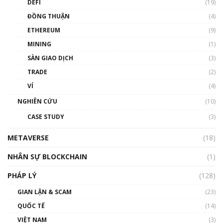
DEFI
(19)
Chìa khóa mở lối cơ hội trước các quĩ đầu tư |
ĐỒNG THUẬN
(4)
Phổ cập Blockchain
ETHEREUM
(9)
00:35:11
MINING
(1)
Talkshow 20: Biến động giá của tài sản truyền
SÀN GIAO DỊCH
(3)
thống & Crypto qua các cuộc chiến | Phổ cập
Blockchain
TRADE
(2)
01:34:46
VÍ
(4)
Talkshow 19: GameFi Việt Nam – Báo động
NGHIÊN CỨU
(10)
đỏ
CASE STUDY
(3)
01:24:45
METAVERSE
(18)
Talkshow18: Làn sóng tài năng Việt trở về từ
Silicon Valley - Sức bật mới cho Việt Nam
NHÂN SỰ BLOCKCHAIN
(1)
01:32:59
PHÁP LÝ
(128)
Talkshow17: Mùa đông Crypto – Chiếc khăn
GIAN LẬN & SCAM
gió ấm
(23)
01:40:40
QUỐC TẾ
(14)
VIỆT NAM
(3)