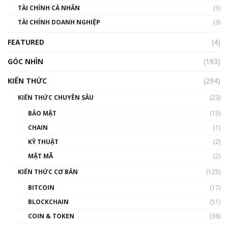
TÀI CHÍNH CÁ NHÂN
(3)
Nhìn lại năm 2022: Những sự kiện ảnh hưởng
TÀI CHÍNH DOANH NGHIỆP
đến hệ sinh thái tiền mã hoá | Phổ cập
(3)
Blockchain
FEATURED
(4)
00:15:29
GÓC NHÌN
Nhìn lại năm 2022: Những nhân vật ảnh
(193)
hưởng nhất hệ sinh thái tiền mã hoá | Phổ
cập Blockchain
KIẾN THỨC
(294)
00:16:07
KIẾN THỨC CHUYÊN SÂU
(23)
Talkshow 27: Ranh giới giữa tầm ảnh hưởng
BẢO MẬT
(15)
và sự thao túng giá | Phổ cập Blockchain
CHAIN
(1)
01:35:05
KỸ THUẬT
(2)
Nhân sự tương lại ngành Blockchain Việt
MẬT MÃ
(2)
Nam | Phổ cập Blockchain
KIẾN THỨC CƠ BẢN
(125)
00:43:47
BITCOIN
(17)
Blockchain đang được ứng dụng ở Việt Nam
BLOCKCHAIN
(51)
như thể nào?
COIN & TOKEN
(36)
00:39:31