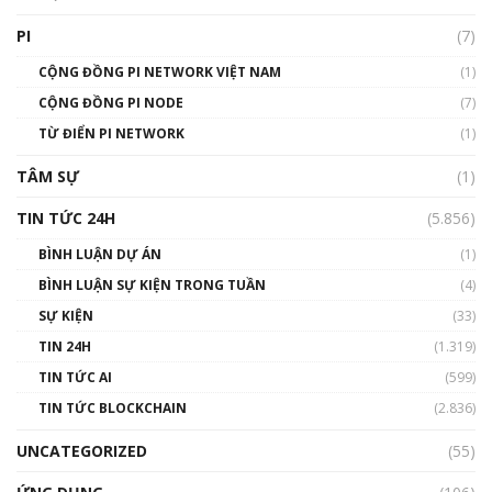
Talkshow 16: Làn sóng số tại Việt Nam và thế
giới
PI
(7)
01:49:30
CỘNG ĐỒNG PI NETWORK VIỆT NAM
(1)
Talkshow 14: MemeCoin – Trò đùa tỷ đô
CỘNG ĐỒNG PI NODE
(7)
#phocapblockchain #PCB #meme
TỪ ĐIỂN PI NETWORK
(1)
01:29:26
TÂM SỰ
(1)
TIN TỨC 24H
(5.856)
BÌNH LUẬN DỰ ÁN
(1)
BÌNH LUẬN SỰ KIỆN TRONG TUẦN
(4)
SỰ KIỆN
(33)
TIN 24H
(1.319)
TIN TỨC AI
(599)
TIN TỨC BLOCKCHAIN
(2.836)
UNCATEGORIZED
(55)