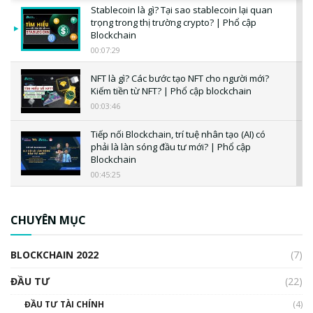
Stablecoin là gì? Tại sao stablecoin lại quan
trọng trong thị trường crypto? | Phổ cập
Blockchain
00:07:29
NFT là gì? Các bước tạo NFT cho người mới?
Kiếm tiền từ NFT? | Phổ cập blockchain
00:03:46
Tiếp nối Blockchain, trí tuệ nhân tạo (AI) có
phải là làn sóng đầu tư mới? | Phổ cập
Blockchain
00:45:25
CBDC là gì? Tổng quan về CBDC? Tại sao
ngân hàng trung ương lại quan trọng? | Phổ
CHUYÊN MỤC
cập Blockchain
00:04:38
BLOCKCHAIN 2022
(7)
Triển vọng nào cho Bitcoin. Thị trường liệu có
uptrend trong năm 2023? | Phổ cập
ĐẦU TƯ
(22)
Blockchain
ĐẦU TƯ TÀI CHÍNH
(4)
00:02:14