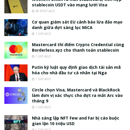
stablecoin USDT vào mạng lưới Visa
49 PHÚT AGO
Cơ quan giám sát EU cảnh báo lừa đảo mạo
danh giữa đợt sàng lọc MiCA
1 GIỜ AGO
Mastercard thí điểm Crypto Credential cùng
Borderless.xyz cho thanh toán stablecoin
1 GIỜ AGO
Putin ký luật quy định giao dịch tài sản mã
hóa cho nhà đầu tư cá nhân tại Nga
1 GIỜ AGO
Circle chọn Visa, Mastercard và BlackRock
làm đơn vị xác thực cho đợt ra mắt Arc vào
tháng 9
1 GIỜ AGO
Nhà sáng lập NFT Few and Far bị cáo buộc
gian lận 10 triệu USD
7 GIỜ AGO