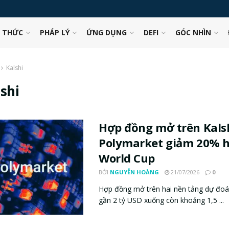
N THỨC
PHÁP LÝ
ỨNG DỤNG
DEFI
GÓC NHÌN
Kalshi
shi
Hợp đồng mở trên Kals
Polymarket giảm 20% 
World Cup
BỞI
NGUYỄN HOÀNG
21/07/2026
0
Hợp đồng mở trên hai nền tảng dự đoán
gần 2 tỷ USD xuống còn khoảng 1,5 ...