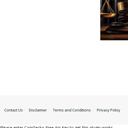
Contact Us
Disclaimer
Terms and Conditions
Privacy Policy
Please enter CoinGecko Free Api Key to get this plugin works.