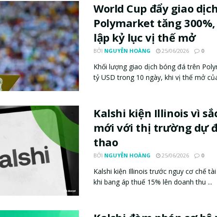
World Cup đẩy giao dịc
Polymarket tăng 300%, 
lập kỷ lục vị thế mở
BỞI
NGUYỄN HOÀNG
25/06/2026
0
Khối lượng giao dịch bóng đá trên Pol
tỷ USD trong 10 ngày, khi vị thế mở của 
Kalshi kiện Illinois vì s
mới với thị trường dự 
thao
BỞI
NGUYỄN HOÀNG
25/06/2026
0
Kalshi kiện Illinois trước nguy cơ chế tài
khi bang áp thuế 15% lên doanh thu ...