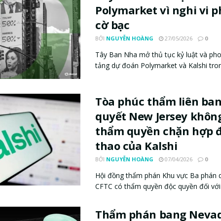
Polymarket vì nghi vi 
cờ bạc
BỞI
NGUYỄN HOÀNG
27/05/2026
0
Tây Ban Nha mở thủ tục kỷ luật và pho
tảng dự đoán Polymarket và Kalshi trong
Tòa phúc thẩm liên ba
quyết New Jersey khôn
thẩm quyền chặn hợp 
thao của Kalshi
BỞI
NGUYỄN HOÀNG
07/04/2026
0
Hội đồng thẩm phán Khu vực Ba phán q
CFTC có thẩm quyền độc quyền đối với c
Thẩm phán bang Nevad