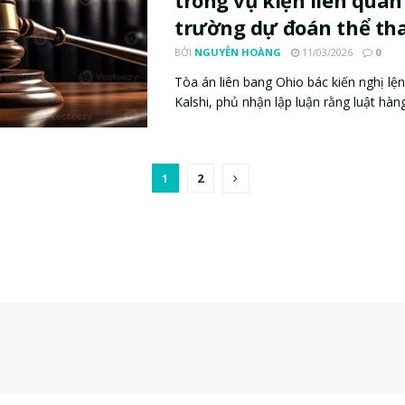
trong vụ kiện liên quan
trường dự đoán thể th
BỞI
NGUYỄN HOÀNG
11/03/2026
0
Tòa án liên bang Ohio bác kiến nghị l
Kalshi, phủ nhận lập luận rằng luật hàng
1
2