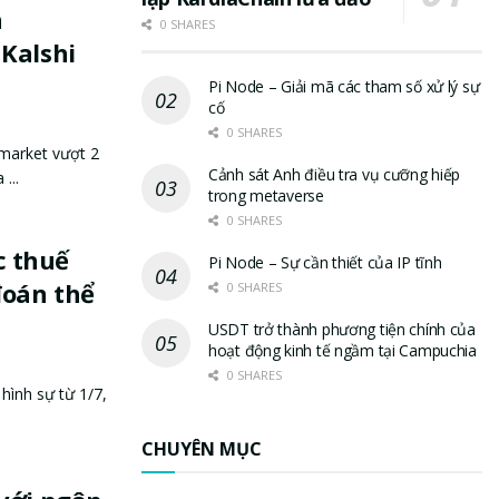
h
0 SHARES
Kalshi
Pi Node – Giải mã các tham số xử lý sự
cố
0 SHARES
ymarket vượt 2
Cảnh sát Anh điều tra vụ cưỡng hiếp
...
trong metaverse
0 SHARES
ắc thuế
Pi Node – Sự cần thiết của IP tĩnh
đoán thể
0 SHARES
USDT trở thành phương tiện chính của
hoạt động kinh tế ngầm tại Campuchia
0 SHARES
 hình sự từ 1/7,
CHUYÊN MỤC