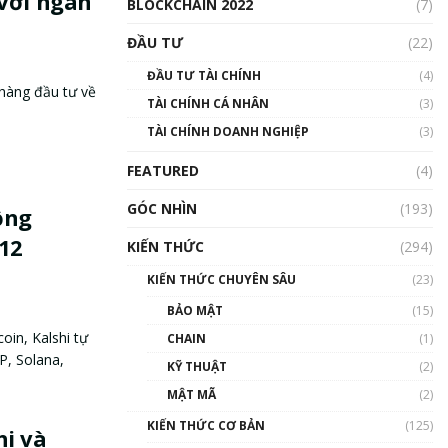
với ngân
BLOCKCHAIN 2022
(7)
ĐẦU TƯ
(22)
ĐẦU TƯ TÀI CHÍNH
(4)
 hàng đầu tư về
TÀI CHÍNH CÁ NHÂN
(3)
TÀI CHÍNH DOANH NGHIỆP
(3)
FEATURED
(4)
GÓC NHÌN
(193)
ồng
 12
KIẾN THỨC
(294)
KIẾN THỨC CHUYÊN SÂU
(23)
BẢO MẬT
(15)
oin, Kalshi tự
CHAIN
(1)
P, Solana,
KỸ THUẬT
(2)
MẬT MÃ
(2)
KIẾN THỨC CƠ BẢN
(125)
hi và