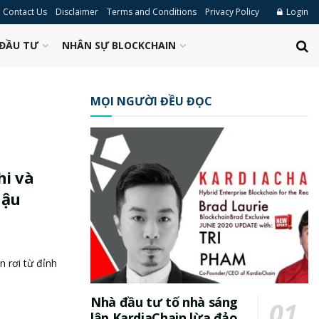
Contact Us
Disclaimer
Terms and Conditions
Privacy Policy
Login
ĐẦU TƯ
NHÂN SỰ BLOCKCHAIN
MỌI NGƯỜI ĐỀU ĐỌC
hi và
hậu
 rơi từ đỉnh
Nhà đầu tư tố nhà sáng
lập KardiaChain lừa đảo