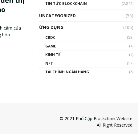
 đến thị
TIN TỨC BLOCKCHAIN
(2.842)
ao
UNCATEGORIZED
(55)
ỨNG DỤNG
(106)
ệnh cấm của
 hóa ...
CBDC
(53)
GAME
(4)
KINH TẾ
(4)
NFT
(17)
TÀI CHÍNH NGÂN HÀNG
(6)
© 2021
Phổ Cập Blockchain Website
.
All Right Reserved.