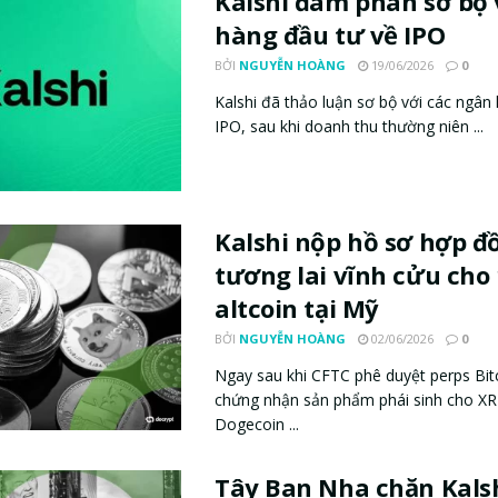
Kalshi đàm phán sơ bộ 
hàng đầu tư về IPO
BỞI
NGUYỄN HOÀNG
19/06/2026
0
Kalshi đã thảo luận sơ bộ với các ngân
IPO, sau khi doanh thu thường niên ...
Kalshi nộp hồ sơ hợp đ
tương lai vĩnh cửu cho
altcoin tại Mỹ
BỞI
NGUYỄN HOÀNG
02/06/2026
0
Ngay sau khi CFTC phê duyệt perps Bitc
chứng nhận sản phẩm phái sinh cho XR
Dogecoin ...
Tây Ban Nha chặn Kals