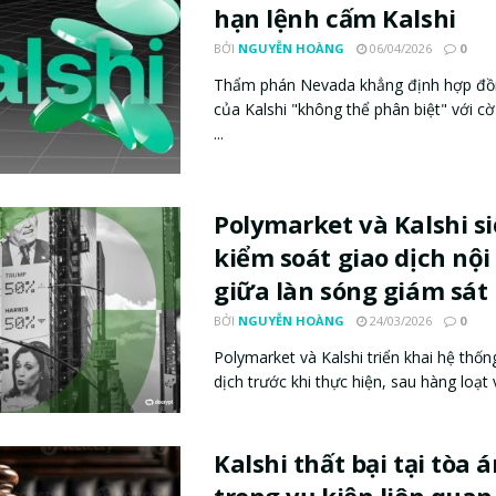
hạn lệnh cấm Kalshi
BỞI
NGUYỄN HOÀNG
06/04/2026
0
Thẩm phán Nevada khẳng định hợp đồ
của Kalshi "không thể phân biệt" với cờ
...
Polymarket và Kalshi si
kiểm soát giao dịch nội
giữa làn sóng giám sát
BỞI
NGUYỄN HOÀNG
24/03/2026
0
Polymarket và Kalshi triển khai hệ thốn
dịch trước khi thực hiện, sau hàng loạt vụ
Kalshi thất bại tại tòa 