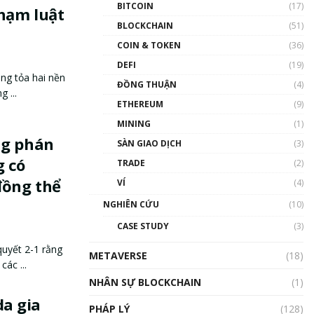
BITCOIN
(17)
phạm luật
BLOCKCHAIN
(51)
COIN & TOKEN
(36)
DEFI
(19)
ng tỏa hai nền
ĐỒNG THUẬN
(4)
 ...
ETHEREUM
(9)
MINING
(1)
ng phán
SÀN GIAO DỊCH
(3)
g có
TRADE
(2)
đồng thể
VÍ
(4)
NGHIÊN CỨU
(10)
CASE STUDY
(3)
uyết 2-1 rằng
METAVERSE
(18)
ác ...
NHÂN SỰ BLOCKCHAIN
(1)
a gia
PHÁP LÝ
(128)