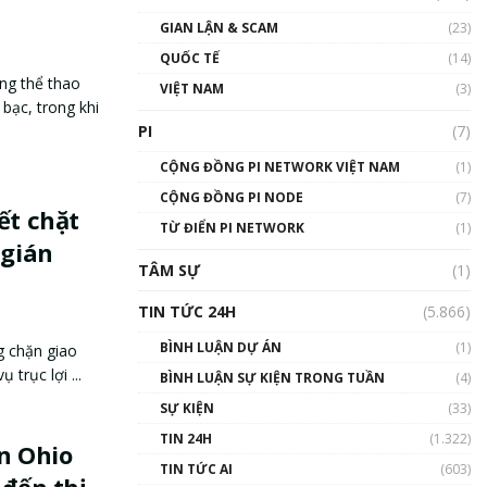
GIAN LẬN & SCAM
(23)
QUỐC TẾ
(14)
ng thể thao
VIỆT NAM
(3)
 bạc, trong khi
PI
(7)
CỘNG ĐỒNG PI NETWORK VIỆT NAM
(1)
CỘNG ĐỒNG PI NODE
(7)
ết chặt
TỪ ĐIỂN PI NETWORK
(1)
 gián
TÂM SỰ
(1)
TIN TỨC 24H
(5.866)
BÌNH LUẬN DỰ ÁN
(1)
g chặn giao
 trục lợi ...
BÌNH LUẬN SỰ KIỆN TRONG TUẦN
(4)
SỰ KIỆN
(33)
TIN 24H
(1.322)
án Ohio
TIN TỨC AI
(603)