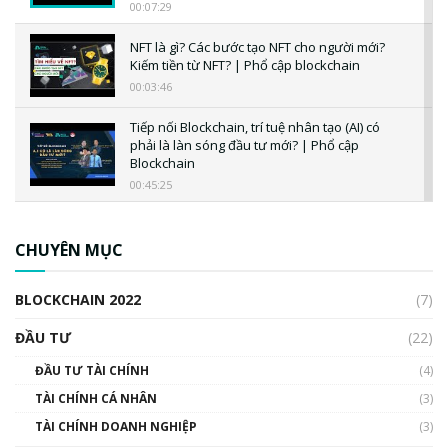
00:07:29
NFT là gì? Các bước tạo NFT cho người mới?
Kiếm tiền từ NFT? | Phổ cập blockchain
00:03:46
Tiếp nối Blockchain, trí tuệ nhân tạo (AI) có
phải là làn sóng đầu tư mới? | Phổ cập
Blockchain
00:45:25
CBDC là gì? Tổng quan về CBDC? Tại sao
ngân hàng trung ương lại quan trọng? | Phổ
CHUYÊN MỤC
cập Blockchain
00:04:38
BLOCKCHAIN 2022
(7)
Triển vọng nào cho Bitcoin. Thị trường liệu có
uptrend trong năm 2023? | Phổ cập
ĐẦU TƯ
(22)
Blockchain
ĐẦU TƯ TÀI CHÍNH
(4)
00:02:14
TÀI CHÍNH CÁ NHÂN
(3)
Nhìn lại năm 2022: Những sự kiện ảnh hưởng
TÀI CHÍNH DOANH NGHIỆP
đến hệ sinh thái tiền mã hoá | Phổ cập
(3)
Blockchain