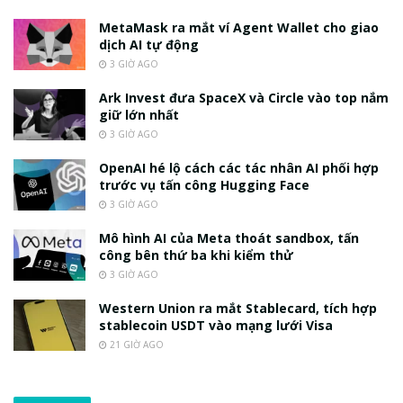
MetaMask ra mắt ví Agent Wallet cho giao
dịch AI tự động
3 GIỜ AGO
Ark Invest đưa SpaceX và Circle vào top nắm
giữ lớn nhất
3 GIỜ AGO
OpenAI hé lộ cách các tác nhân AI phối hợp
trước vụ tấn công Hugging Face
3 GIỜ AGO
Mô hình AI của Meta thoát sandbox, tấn
công bên thứ ba khi kiểm thử
3 GIỜ AGO
Western Union ra mắt Stablecard, tích hợp
stablecoin USDT vào mạng lưới Visa
21 GIỜ AGO