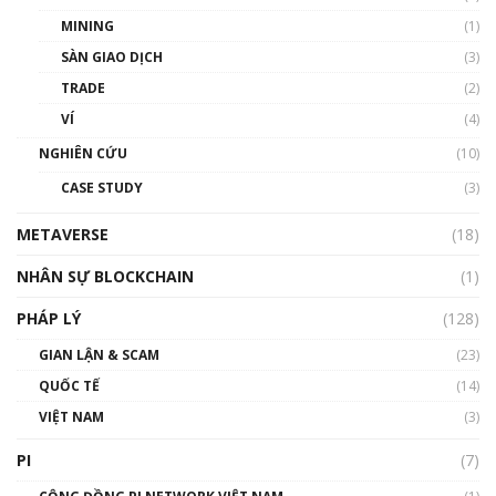
MINING
(1)
Talkshow 20: Biến động giá của tài sản truyền
SÀN GIAO DỊCH
(3)
thống & Crypto qua các cuộc chiến | Phổ cập
Blockchain
TRADE
(2)
01:34:46
VÍ
(4)
Talkshow 19: GameFi Việt Nam – Báo động
NGHIÊN CỨU
(10)
đỏ
CASE STUDY
(3)
01:24:45
METAVERSE
(18)
Talkshow18: Làn sóng tài năng Việt trở về từ
Silicon Valley - Sức bật mới cho Việt Nam
NHÂN SỰ BLOCKCHAIN
(1)
01:32:59
PHÁP LÝ
(128)
Talkshow17: Mùa đông Crypto – Chiếc khăn
GIAN LẬN & SCAM
gió ấm
(23)
01:40:40
QUỐC TẾ
(14)
VIỆT NAM
(3)
Talkshow 16: Làn sóng số tại Việt Nam và thế
giới
PI
(7)
01:49:30