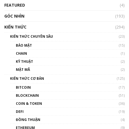
FEATURED
(4)
00:15:29
GÓC NHÌN
Nhìn lại năm 2022: Những nhân vật ảnh
(193)
hưởng nhất hệ sinh thái tiền mã hoá | Phổ
cập Blockchain
KIẾN THỨC
(294)
00:16:07
KIẾN THỨC CHUYÊN SÂU
(23)
Talkshow 27: Ranh giới giữa tầm ảnh hưởng
BẢO MẬT
(15)
và sự thao túng giá | Phổ cập Blockchain
CHAIN
(1)
01:35:05
KỸ THUẬT
(2)
Nhân sự tương lại ngành Blockchain Việt
MẬT MÃ
(2)
Nam | Phổ cập Blockchain
KIẾN THỨC CƠ BẢN
(125)
00:43:47
BITCOIN
(17)
Blockchain đang được ứng dụng ở Việt Nam
BLOCKCHAIN
(51)
như thể nào?
COIN & TOKEN
(36)
00:39:31
DEFI
(19)
Chìa khóa mở lối cơ hội trước các quĩ đầu tư |
ĐỒNG THUẬN
(4)
Phổ cập Blockchain
ETHEREUM
(9)
00:35:11