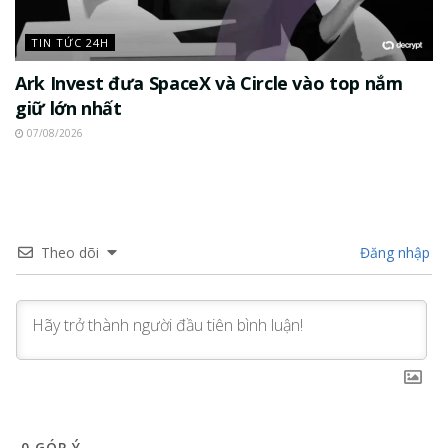
TIN TỨC 24H
Ark Invest đưa SpaceX và Circle vào top nắm
giữ lớn nhất
07/08/2026
Theo dõi
Đăng nhập
0
GÓP Ý