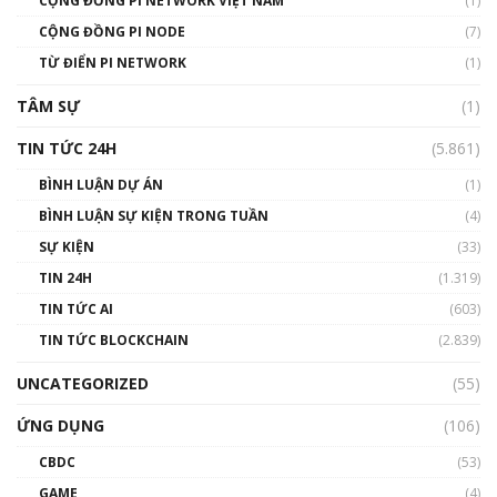
CỘNG ĐỒNG PI NETWORK VIỆT NAM
(1)
Talkshow 14: MemeCoin – Trò đùa tỷ đô
CỘNG ĐỒNG PI NODE
(7)
#phocapblockchain #PCB #meme
TỪ ĐIỂN PI NETWORK
(1)
01:29:26
TÂM SỰ
(1)
TIN TỨC 24H
(5.861)
BÌNH LUẬN DỰ ÁN
(1)
BÌNH LUẬN SỰ KIỆN TRONG TUẦN
(4)
SỰ KIỆN
(33)
TIN 24H
(1.319)
TIN TỨC AI
(603)
TIN TỨC BLOCKCHAIN
(2.839)
UNCATEGORIZED
(55)
ỨNG DỤNG
(106)
CBDC
(53)
GAME
(4)