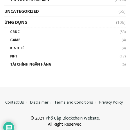
UNCATEGORIZED
(55)
ỨNG DỤNG
(106)
CBDC
(53)
GAME
(4)
KINH TẾ
(4)
NFT
(17)
TÀI CHÍNH NGÂN HÀNG
(6)
Contact Us
Disclaimer
Terms and Conditions
Privacy Policy
© 2021
Phổ Cập Blockchain Website
.
All Right Reserved.