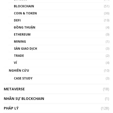
Blockchain đang được ứng dụng ở Việt Nam
BLOCKCHAIN
(51)
như thể nào?
COIN & TOKEN
(36)
00:39:31
DEFI
(19)
Chìa khóa mở lối cơ hội trước các quĩ đầu tư |
ĐỒNG THUẬN
(4)
Phổ cập Blockchain
ETHEREUM
(9)
00:35:11
MINING
(1)
Talkshow 20: Biến động giá của tài sản truyền
SÀN GIAO DỊCH
(3)
thống & Crypto qua các cuộc chiến | Phổ cập
Blockchain
TRADE
(2)
01:34:46
VÍ
(4)
Talkshow 19: GameFi Việt Nam – Báo động
NGHIÊN CỨU
(10)
đỏ
CASE STUDY
(3)
01:24:45
METAVERSE
(18)
Talkshow18: Làn sóng tài năng Việt trở về từ
Silicon Valley - Sức bật mới cho Việt Nam
NHÂN SỰ BLOCKCHAIN
(1)
01:32:59
PHÁP LÝ
(128)
Talkshow17: Mùa đông Crypto – Chiếc khăn