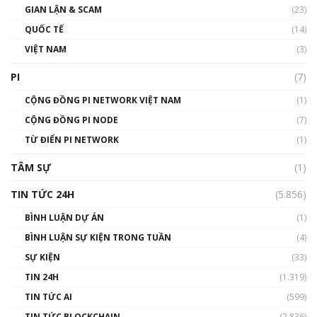
GIAN LẬN & SCAM
gió ấm
(23)
01:40:40
QUỐC TẾ
(14)
VIỆT NAM
(3)
Talkshow 16: Làn sóng số tại Việt Nam và thế
giới
PI
(7)
01:49:30
CỘNG ĐỒNG PI NETWORK VIỆT NAM
(1)
Talkshow 14: MemeCoin – Trò đùa tỷ đô
CỘNG ĐỒNG PI NODE
(7)
#phocapblockchain #PCB #meme
TỪ ĐIỂN PI NETWORK
(1)
01:29:26
TÂM SỰ
(1)
TIN TỨC 24H
(5.856)
BÌNH LUẬN DỰ ÁN
(1)
BÌNH LUẬN SỰ KIỆN TRONG TUẦN
(4)
SỰ KIỆN
(33)
TIN 24H
(1.319)
TIN TỨC AI
(599)
TIN TỨC BLOCKCHAIN
(2.836)