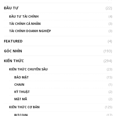
Triển vọng nào cho Bitcoin. Thị trường liệu có
uptrend trong năm 2023? | Phổ cập
ĐẦU TƯ
(22)
Blockchain
ĐẦU TƯ TÀI CHÍNH
(4)
00:02:14
TÀI CHÍNH CÁ NHÂN
(3)
Nhìn lại năm 2022: Những sự kiện ảnh hưởng
TÀI CHÍNH DOANH NGHIỆP
đến hệ sinh thái tiền mã hoá | Phổ cập
(3)
Blockchain
FEATURED
(4)
00:15:29
GÓC NHÌN
Nhìn lại năm 2022: Những nhân vật ảnh
(193)
hưởng nhất hệ sinh thái tiền mã hoá | Phổ
cập Blockchain
KIẾN THỨC
(294)
00:16:07
KIẾN THỨC CHUYÊN SÂU
(23)
Talkshow 27: Ranh giới giữa tầm ảnh hưởng
BẢO MẬT
(15)
và sự thao túng giá | Phổ cập Blockchain
CHAIN
(1)
01:35:05
KỸ THUẬT
(2)
Nhân sự tương lại ngành Blockchain Việt
MẬT MÃ
(2)
Nam | Phổ cập Blockchain
KIẾN THỨC CƠ BẢN
(125)
00:43:47
BITCOIN
(17)