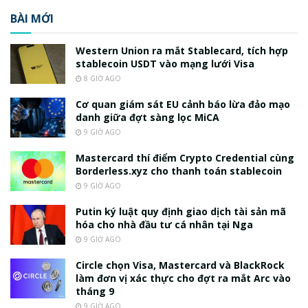
BÀI MỚI
Western Union ra mắt Stablecard, tích hợp
stablecoin USDT vào mạng lưới Visa
8 GIỜ AGO
Cơ quan giám sát EU cảnh báo lừa đảo mạo
danh giữa đợt sàng lọc MiCA
9 GIỜ AGO
Mastercard thí điểm Crypto Credential cùng
Borderless.xyz cho thanh toán stablecoin
9 GIỜ AGO
Putin ký luật quy định giao dịch tài sản mã
hóa cho nhà đầu tư cá nhân tại Nga
9 GIỜ AGO
Circle chọn Visa, Mastercard và BlackRock
làm đơn vị xác thực cho đợt ra mắt Arc vào
tháng 9
9 GIỜ AGO