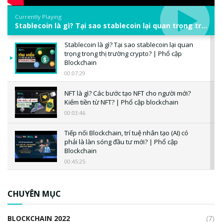
Currently Playing
Stablecoin là gì? Tại sao stablecoin lại quan trọng trong thị trường crypto? | Phổ cập Blockchain
Stablecoin là gì? Tại sao stablecoin lại quan
trọng trong thị trường crypto? | Phổ cập
Blockchain
00:07:29
NFT là gì? Các bước tạo NFT cho người mới?
Kiếm tiền từ NFT? | Phổ cập blockchain
00:03:46
Tiếp nối Blockchain, trí tuệ nhân tạo (AI) có
phải là làn sóng đầu tư mới? | Phổ cập
Blockchain
00:45:25
CBDC là gì? Tổng quan về CBDC? Tại sao
ngân hàng trung ương lại quan trọng? | Phổ
CHUYÊN MỤC
cập Blockchain
00:04:38
BLOCKCHAIN 2022
(7)