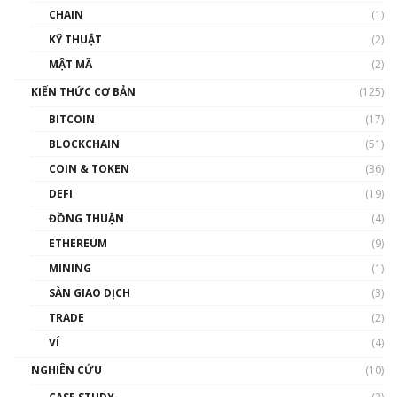
và sự thao túng giá | Phổ cập Blockchain
CHAIN
(1)
01:35:05
KỸ THUẬT
(2)
Nhân sự tương lại ngành Blockchain Việt
MẬT MÃ
(2)
Nam | Phổ cập Blockchain
KIẾN THỨC CƠ BẢN
(125)
00:43:47
BITCOIN
(17)
Blockchain đang được ứng dụng ở Việt Nam
BLOCKCHAIN
(51)
như thể nào?
COIN & TOKEN
(36)
00:39:31
DEFI
(19)
Chìa khóa mở lối cơ hội trước các quĩ đầu tư |
ĐỒNG THUẬN
(4)
Phổ cập Blockchain
ETHEREUM
(9)
00:35:11
MINING
(1)
Talkshow 20: Biến động giá của tài sản truyền
SÀN GIAO DỊCH
(3)
thống & Crypto qua các cuộc chiến | Phổ cập
Blockchain
TRADE
(2)
01:34:46
VÍ
(4)
Talkshow 19: GameFi Việt Nam – Báo động
NGHIÊN CỨU
(10)
đỏ