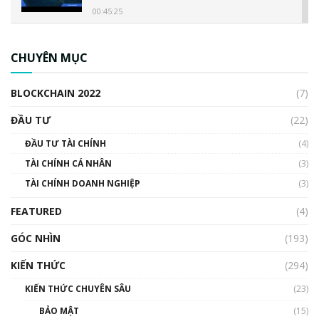
00:45:25
CBDC là gì? Tổng quan về CBDC? Tại sao
ngân hàng trung ương lại quan trọng? | Phổ
CHUYÊN MỤC
cập Blockchain
00:04:38
BLOCKCHAIN 2022
(7)
Triển vọng nào cho Bitcoin. Thị trường liệu có
uptrend trong năm 2023? | Phổ cập
ĐẦU TƯ
(22)
Blockchain
ĐẦU TƯ TÀI CHÍNH
(4)
00:02:14
TÀI CHÍNH CÁ NHÂN
(3)
Nhìn lại năm 2022: Những sự kiện ảnh hưởng
TÀI CHÍNH DOANH NGHIỆP
đến hệ sinh thái tiền mã hoá | Phổ cập
(3)
Blockchain
FEATURED
(4)
00:15:29
GÓC NHÌN
Nhìn lại năm 2022: Những nhân vật ảnh
(193)
hưởng nhất hệ sinh thái tiền mã hoá | Phổ
cập Blockchain
KIẾN THỨC
(294)
00:16:07
KIẾN THỨC CHUYÊN SÂU
(23)
Talkshow 27: Ranh giới giữa tầm ảnh hưởng
BẢO MẬT
(15)