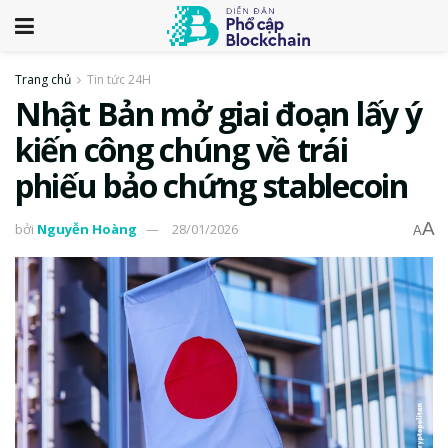
Trang chủ
Tin tức 24H
Nhật Bản mở giai đoạn lấy ý
kiến công chúng về trái
phiếu bảo chứng stablecoin
A
bởi
Nguyễn Hoàng
28/01/2026
A