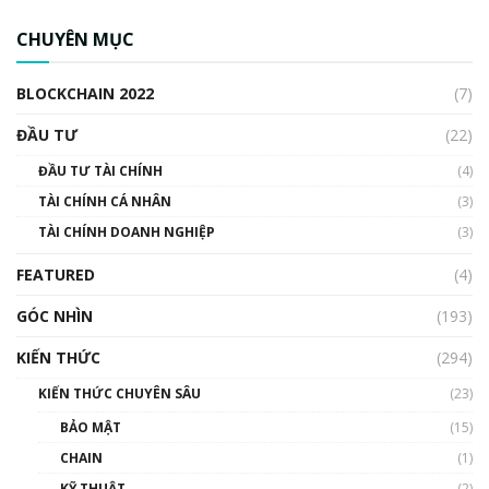
CBDC là gì? Tổng quan về CBDC? Tại sao
ngân hàng trung ương lại quan trọng? | Phổ
CHUYÊN MỤC
cập Blockchain
00:04:38
BLOCKCHAIN 2022
(7)
Triển vọng nào cho Bitcoin. Thị trường liệu có
uptrend trong năm 2023? | Phổ cập
ĐẦU TƯ
(22)
Blockchain
ĐẦU TƯ TÀI CHÍNH
(4)
00:02:14
TÀI CHÍNH CÁ NHÂN
(3)
Nhìn lại năm 2022: Những sự kiện ảnh hưởng
TÀI CHÍNH DOANH NGHIỆP
đến hệ sinh thái tiền mã hoá | Phổ cập
(3)
Blockchain
FEATURED
(4)
00:15:29
GÓC NHÌN
Nhìn lại năm 2022: Những nhân vật ảnh
(193)
hưởng nhất hệ sinh thái tiền mã hoá | Phổ
cập Blockchain
KIẾN THỨC
(294)
00:16:07
KIẾN THỨC CHUYÊN SÂU
(23)
Talkshow 27: Ranh giới giữa tầm ảnh hưởng
BẢO MẬT
(15)
và sự thao túng giá | Phổ cập Blockchain
CHAIN
(1)
01:35:05
KỸ THUẬT
(2)