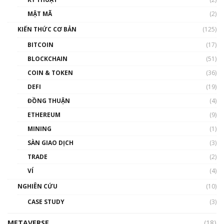
Nhân sự tương lại ngành Blockchain Việt
MẬT MÃ
(2)
Nam | Phổ cập Blockchain
KIẾN THỨC CƠ BẢN
(125)
00:43:47
BITCOIN
(17)
Blockchain đang được ứng dụng ở Việt Nam
BLOCKCHAIN
(51)
như thể nào?
COIN & TOKEN
(36)
00:39:31
DEFI
(19)
Chìa khóa mở lối cơ hội trước các quĩ đầu tư |
ĐỒNG THUẬN
(4)
Phổ cập Blockchain
ETHEREUM
(9)
00:35:11
MINING
(1)
Talkshow 20: Biến động giá của tài sản truyền
SÀN GIAO DỊCH
(3)
thống & Crypto qua các cuộc chiến | Phổ cập
Blockchain
TRADE
(2)
01:34:46
VÍ
(4)
Talkshow 19: GameFi Việt Nam – Báo động
NGHIÊN CỨU
(10)
đỏ
CASE STUDY
(3)
01:24:45
METAVERSE
(18)