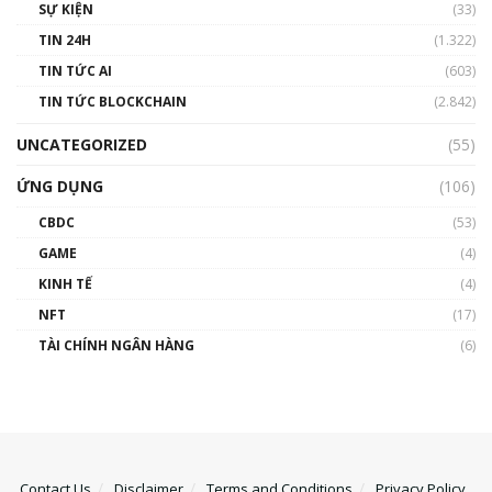
SỰ KIỆN
(33)
TIN 24H
(1.322)
TIN TỨC AI
(603)
TIN TỨC BLOCKCHAIN
(2.842)
UNCATEGORIZED
(55)
ỨNG DỤNG
(106)
CBDC
(53)
GAME
(4)
KINH TẾ
(4)
NFT
(17)
TÀI CHÍNH NGÂN HÀNG
(6)
Contact Us
Disclaimer
Terms and Conditions
Privacy Policy