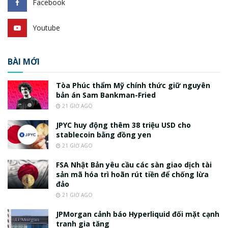
Facebook
Youtube
BÀI MỚI
Tòa Phúc thẩm Mỹ chính thức giữ nguyên
bản án Sam Bankman-Fried
21 GIỜ AGO
JPYC huy động thêm 38 triệu USD cho
stablecoin bằng đồng yen
21 GIỜ AGO
FSA Nhật Bản yêu cầu các sàn giao dịch tài
sản mã hóa trì hoãn rút tiền để chống lừa
đảo
21 GIỜ AGO
JPMorgan cảnh báo Hyperliquid đối mặt cạnh
tranh gia tăng