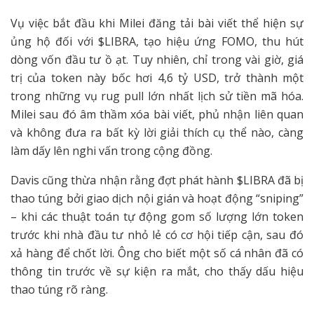
Vụ việc bắt đầu khi Milei đăng tải bài viết thể hiện sự
ủng hộ đối với $LIBRA, tạo hiệu ứng FOMO, thu hút
dòng vốn đầu tư ồ ạt. Tuy nhiên, chỉ trong vài giờ, giá
trị của token này bốc hơi 4,6 tỷ USD, trở thành một
trong những vụ rug pull lớn nhất lịch sử tiền mã hóa.
Milei sau đó âm thầm xóa bài viết, phủ nhận liên quan
và không đưa ra bất kỳ lời giải thích cụ thể nào, càng
làm dấy lên nghi vấn trong cộng đồng.
Davis cũng thừa nhận rằng đợt phát hành $LIBRA đã bị
thao túng bởi giao dịch nội gián và hoạt động “sniping”
– khi các thuật toán tự động gom số lượng lớn token
trước khi nhà đầu tư nhỏ lẻ có cơ hội tiếp cận, sau đó
xả hàng để chốt lời. Ông cho biết một số cá nhân đã có
thông tin trước về sự kiện ra mắt, cho thấy dấu hiệu
thao túng rõ ràng.