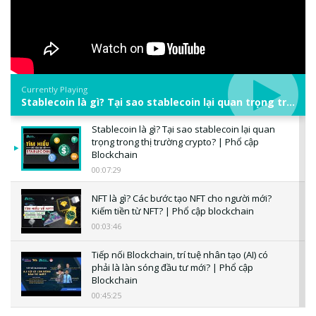
Currently Playing
Stablecoin là gì? Tại sao stablecoin lại quan trọng trong thị trường crypto? | Phổ cập Blockchain
Stablecoin là gì? Tại sao stablecoin lại quan
trọng trong thị trường crypto? | Phổ cập
Blockchain
00:07:29
NFT là gì? Các bước tạo NFT cho người mới?
Kiếm tiền từ NFT? | Phổ cập blockchain
00:03:46
Tiếp nối Blockchain, trí tuệ nhân tạo (AI) có
phải là làn sóng đầu tư mới? | Phổ cập
Blockchain
00:45:25