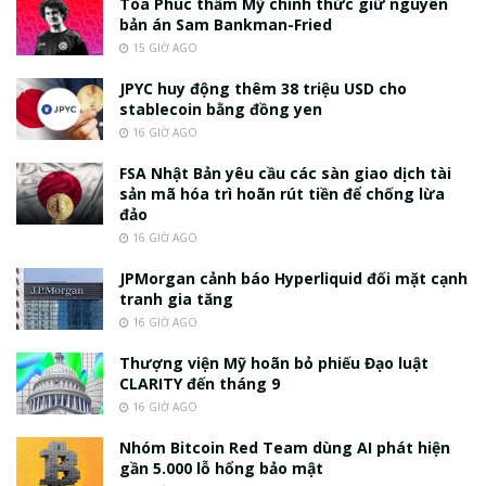
Tòa Phúc thẩm Mỹ chính thức giữ nguyên
bản án Sam Bankman-Fried
15 GIỜ AGO
JPYC huy động thêm 38 triệu USD cho
stablecoin bằng đồng yen
16 GIỜ AGO
FSA Nhật Bản yêu cầu các sàn giao dịch tài
sản mã hóa trì hoãn rút tiền để chống lừa
đảo
16 GIỜ AGO
JPMorgan cảnh báo Hyperliquid đối mặt cạnh
tranh gia tăng
16 GIỜ AGO
Thượng viện Mỹ hoãn bỏ phiếu Đạo luật
CLARITY đến tháng 9
16 GIỜ AGO
Nhóm Bitcoin Red Team dùng AI phát hiện
gần 5.000 lỗ hổng bảo mật