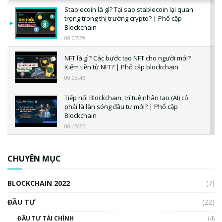
Stablecoin là gì? Tại sao stablecoin lại quan
trọng trong thị trường crypto? | Phổ cập
Blockchain
00:07:29
NFT là gì? Các bước tạo NFT cho người mới?
Kiếm tiền từ NFT? | Phổ cập blockchain
00:03:46
Tiếp nối Blockchain, trí tuệ nhân tạo (AI) có
phải là làn sóng đầu tư mới? | Phổ cập
Blockchain
00:45:25
CBDC là gì? Tổng quan về CBDC? Tại sao
ngân hàng trung ương lại quan trọng? | Phổ
CHUYÊN MỤC
cập Blockchain
00:04:38
BLOCKCHAIN 2022
(7)
Triển vọng nào cho Bitcoin. Thị trường liệu có
uptrend trong năm 2023? | Phổ cập
ĐẦU TƯ
(22)
Blockchain
ĐẦU TƯ TÀI CHÍNH
(4)
00:02:14