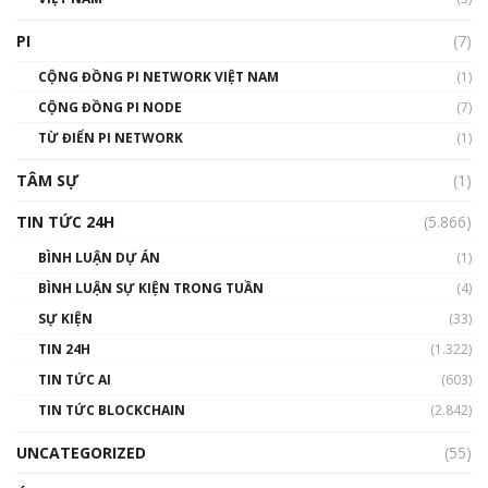
Talkshow 16: Làn sóng số tại Việt Nam và thế
giới
PI
(7)
01:49:30
CỘNG ĐỒNG PI NETWORK VIỆT NAM
(1)
Talkshow 14: MemeCoin – Trò đùa tỷ đô
CỘNG ĐỒNG PI NODE
(7)
#phocapblockchain #PCB #meme
TỪ ĐIỂN PI NETWORK
(1)
01:29:26
TÂM SỰ
(1)
TIN TỨC 24H
(5.866)
BÌNH LUẬN DỰ ÁN
(1)
BÌNH LUẬN SỰ KIỆN TRONG TUẦN
(4)
SỰ KIỆN
(33)
TIN 24H
(1.322)
TIN TỨC AI
(603)
TIN TỨC BLOCKCHAIN
(2.842)
UNCATEGORIZED
(55)