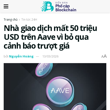
Trang chủ
Tin tức 24H
Nhà giao dịch mất 50 triệu
USD trên Aave vì bỏ qua
cảnh báo trượt giá
A
bởi
Nguyễn Hoàng
13/03/2026
A