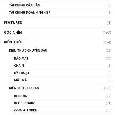
TÀI CHÍNH CÁ NHÂN
(3)
Nhìn lại năm 2022: Những sự kiện ảnh hưởng
TÀI CHÍNH DOANH NGHIỆP
đến hệ sinh thái tiền mã hoá | Phổ cập
(3)
Blockchain
FEATURED
(4)
00:15:29
GÓC NHÌN
Nhìn lại năm 2022: Những nhân vật ảnh
(193)
hưởng nhất hệ sinh thái tiền mã hoá | Phổ
cập Blockchain
KIẾN THỨC
(294)
00:16:07
KIẾN THỨC CHUYÊN SÂU
(23)
Talkshow 27: Ranh giới giữa tầm ảnh hưởng
BẢO MẬT
(15)
và sự thao túng giá | Phổ cập Blockchain
CHAIN
(1)
01:35:05
KỸ THUẬT
(2)
Nhân sự tương lại ngành Blockchain Việt
MẬT MÃ
(2)
Nam | Phổ cập Blockchain
KIẾN THỨC CƠ BẢN
(125)
00:43:47
BITCOIN
(17)
Blockchain đang được ứng dụng ở Việt Nam
BLOCKCHAIN
(51)
như thể nào?
COIN & TOKEN
(36)
00:39:31