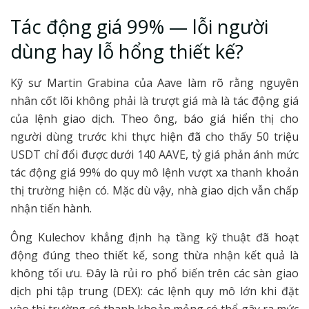
Tác động giá 99% — lỗi người
dùng hay lỗ hổng thiết kế?
Kỹ sư Martin Grabina của Aave làm rõ rằng nguyên
nhân cốt lõi không phải là trượt giá mà là tác động giá
của lệnh giao dịch. Theo ông, báo giá hiển thị cho
người dùng trước khi thực hiện đã cho thấy 50 triệu
USDT chỉ đổi được dưới 140 AAVE, tỷ giá phản ánh mức
tác động giá 99% do quy mô lệnh vượt xa thanh khoản
thị trường hiện có. Mặc dù vậy, nhà giao dịch vẫn chấp
nhận tiến hành.
Ông Kulechov khẳng định hạ tầng kỹ thuật đã hoạt
động đúng theo thiết kế, song thừa nhận kết quả là
không tối ưu. Đây là rủi ro phổ biến trên các sàn giao
dịch phi tập trung (DEX): các lệnh quy mô lớn khi đặt
vào thị trường có thanh khoản mỏng có thể gây ra mức