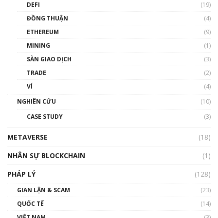
DEFI
(19)
Chìa khóa mở lối cơ hội trước các quĩ đầu tư |
ĐỒNG THUẬN
(4)
Phổ cập Blockchain
ETHEREUM
(9)
00:35:11
MINING
(1)
Talkshow 20: Biến động giá của tài sản truyền
SÀN GIAO DỊCH
(3)
thống & Crypto qua các cuộc chiến | Phổ cập
Blockchain
TRADE
(2)
01:34:46
VÍ
(4)
Talkshow 19: GameFi Việt Nam – Báo động
NGHIÊN CỨU
(10)
đỏ
CASE STUDY
(3)
01:24:45
METAVERSE
(18)
Talkshow18: Làn sóng tài năng Việt trở về từ
Silicon Valley - Sức bật mới cho Việt Nam
NHÂN SỰ BLOCKCHAIN
(1)
01:32:59
PHÁP LÝ
(128)
Talkshow17: Mùa đông Crypto – Chiếc khăn
GIAN LẬN & SCAM
gió ấm
(23)
01:40:40
QUỐC TẾ
(14)
VIỆT NAM
(3)