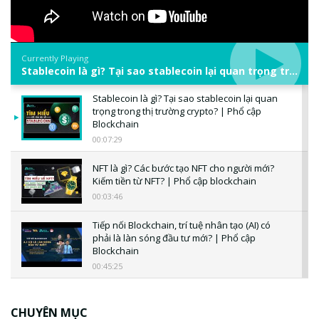
Currently Playing
Stablecoin là gì? Tại sao stablecoin lại quan trọng trong thị trường crypto? | Phổ cập Blockchain
Stablecoin là gì? Tại sao stablecoin lại quan
trọng trong thị trường crypto? | Phổ cập
Blockchain
00:07:29
NFT là gì? Các bước tạo NFT cho người mới?
Kiếm tiền từ NFT? | Phổ cập blockchain
00:03:46
Tiếp nối Blockchain, trí tuệ nhân tạo (AI) có
phải là làn sóng đầu tư mới? | Phổ cập
Blockchain
00:45:25
CBDC là gì? Tổng quan về CBDC? Tại sao
ngân hàng trung ương lại quan trọng? | Phổ
CHUYÊN MỤC
cập Blockchain