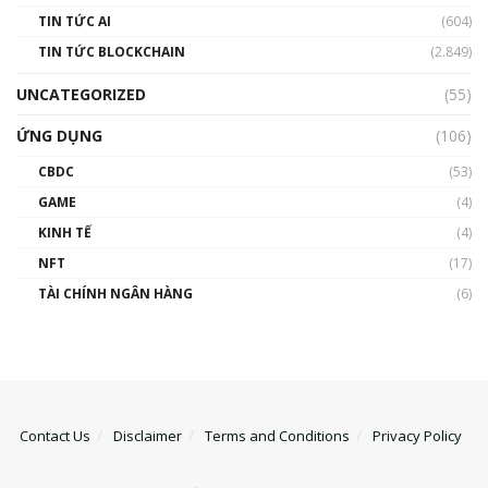
TIN TỨC AI
(604)
TIN TỨC BLOCKCHAIN
(2.849)
UNCATEGORIZED
(55)
ỨNG DỤNG
(106)
CBDC
(53)
GAME
(4)
KINH TẾ
(4)
NFT
(17)
TÀI CHÍNH NGÂN HÀNG
(6)
Contact Us
Disclaimer
Terms and Conditions
Privacy Policy