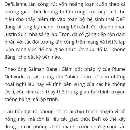
DefiLlama, làn sóng rút vốn hoảng loạn cuốn theo cả
những giao thức không bị tấn công trực tiếp, một tín
hiệu cho thấy niềm tin vào toàn bộ hệ sinh thái DeFi
đang bị lung lay mạnh. Trong bối cảnh đó, doanh nhân
Justin Sun, nhà sáng lập Tron, đã cố gắng tiếp cận đàm
phán với các đối tượng tấn công trên mạng xã hội X, lập
luận rằng việc để hai giao thức lớn sụp đổ là “không
đáng” cho bất kỳ bên nào.
Theo ông Salman Banei, Giám đốc pháp lý của Plume
Network, vụ việc cung cấp “nhiều luận cứ” cho những
hoài nghi lâu nay về tính bền vững của các hệ thống
DeFi, vốn tìm cách thay thế trung gian tài chính truyền
thống bằng mã lập trình.
Câu hỏi đặt ra không chỉ là ai chịu trách nhiệm về lỗ
hổng này, mà còn là liệu các giao thức DeFi có thể xây
dựng cơ chế phòng vệ đủ mạnh trước những cuộc tấn