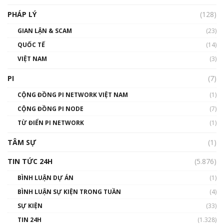
PHÁP LÝ
(128)
Talkshow17: Mùa đông Crypto – Chiếc khăn
GIAN LẬN & SCAM
gió ấm
(23)
01:40:40
QUỐC TẾ
(14)
VIỆT NAM
(3)
Talkshow 16: Làn sóng số tại Việt Nam và thế
giới
PI
(7)
01:49:30
CỘNG ĐỒNG PI NETWORK VIỆT NAM
(1)
Talkshow 14: MemeCoin – Trò đùa tỷ đô
CỘNG ĐỒNG PI NODE
(7)
#phocapblockchain #PCB #meme
TỪ ĐIỂN PI NETWORK
(1)
01:29:26
TÂM SỰ
(1)
TIN TỨC 24H
(5.876)
BÌNH LUẬN DỰ ÁN
(1)
BÌNH LUẬN SỰ KIỆN TRONG TUẦN
(4)
SỰ KIỆN
(33)
TIN 24H
(1.328)