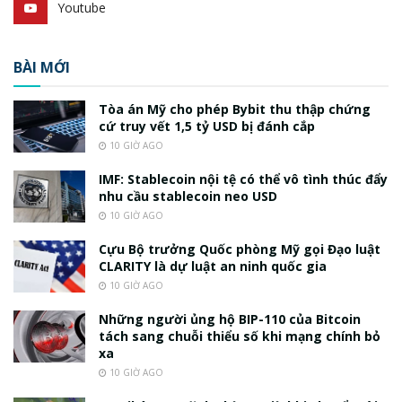
Youtube
BÀI MỚI
Tòa án Mỹ cho phép Bybit thu thập chứng
cứ truy vết 1,5 tỷ USD bị đánh cắp
10 GIỜ AGO
IMF: Stablecoin nội tệ có thể vô tình thúc đẩy
nhu cầu stablecoin neo USD
10 GIỜ AGO
Cựu Bộ trưởng Quốc phòng Mỹ gọi Đạo luật
CLARITY là dự luật an ninh quốc gia
10 GIỜ AGO
Những người ủng hộ BIP-110 của Bitcoin
tách sang chuỗi thiểu số khi mạng chính bỏ
xa
10 GIỜ AGO