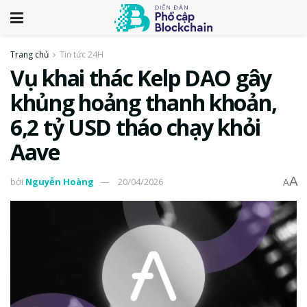
Trang chủ
Tin tức 24H
Vụ khai thác Kelp DAO gây
khủng hoảng thanh khoản,
6,2 tỷ USD tháo chạy khỏi
Aave
A
bởi
Nguyễn Hoàng
20/04/2026
A