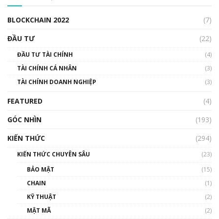
00:04:38
BLOCKCHAIN 2022
(7)
Triển vọng nào cho Bitcoin. Thị trường liệu có
uptrend trong năm 2023? | Phổ cập
ĐẦU TƯ
(22)
Blockchain
ĐẦU TƯ TÀI CHÍNH
(4)
00:02:14
TÀI CHÍNH CÁ NHÂN
(3)
Nhìn lại năm 2022: Những sự kiện ảnh hưởng
TÀI CHÍNH DOANH NGHIỆP
đến hệ sinh thái tiền mã hoá | Phổ cập
(3)
Blockchain
FEATURED
(4)
00:15:29
GÓC NHÌN
Nhìn lại năm 2022: Những nhân vật ảnh
(193)
hưởng nhất hệ sinh thái tiền mã hoá | Phổ
cập Blockchain
KIẾN THỨC
(294)
00:16:07
KIẾN THỨC CHUYÊN SÂU
(23)
Talkshow 27: Ranh giới giữa tầm ảnh hưởng
BẢO MẬT
(15)
và sự thao túng giá | Phổ cập Blockchain
CHAIN
(1)
01:35:05
KỸ THUẬT
(2)
Nhân sự tương lại ngành Blockchain Việt
MẬT MÃ
(2)
Nam | Phổ cập Blockchain