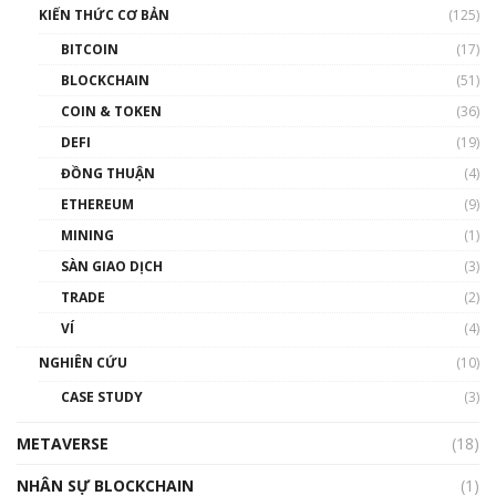
KIẾN THỨC CƠ BẢN
(125)
00:43:47
BITCOIN
(17)
Blockchain đang được ứng dụng ở Việt Nam
BLOCKCHAIN
(51)
như thể nào?
COIN & TOKEN
(36)
00:39:31
DEFI
(19)
Chìa khóa mở lối cơ hội trước các quĩ đầu tư |
ĐỒNG THUẬN
(4)
Phổ cập Blockchain
ETHEREUM
(9)
00:35:11
MINING
(1)
Talkshow 20: Biến động giá của tài sản truyền
SÀN GIAO DỊCH
(3)
thống & Crypto qua các cuộc chiến | Phổ cập
Blockchain
TRADE
(2)
01:34:46
VÍ
(4)
Talkshow 19: GameFi Việt Nam – Báo động
NGHIÊN CỨU
(10)
đỏ
CASE STUDY
(3)
01:24:45
METAVERSE
(18)
Talkshow18: Làn sóng tài năng Việt trở về từ
Silicon Valley - Sức bật mới cho Việt Nam
NHÂN SỰ BLOCKCHAIN
(1)
01:32:59