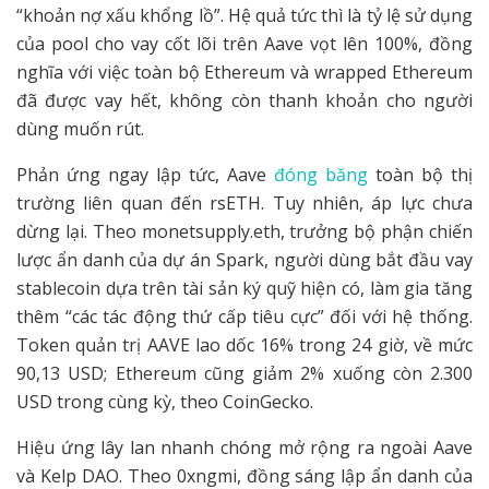
“khoản nợ xấu khổng lồ”. Hệ quả tức thì là tỷ lệ sử dụng
của pool cho vay cốt lõi trên Aave vọt lên 100%, đồng
nghĩa với việc toàn bộ Ethereum và wrapped Ethereum
đã được vay hết, không còn thanh khoản cho người
dùng muốn rút.
Phản ứng ngay lập tức, Aave
đóng băng
toàn bộ thị
trường liên quan đến rsETH. Tuy nhiên, áp lực chưa
dừng lại. Theo monetsupply.eth, trưởng bộ phận chiến
lược ẩn danh của dự án Spark, người dùng bắt đầu vay
stablecoin dựa trên tài sản ký quỹ hiện có, làm gia tăng
thêm “các tác động thứ cấp tiêu cực” đối với hệ thống.
Token quản trị AAVE lao dốc 16% trong 24 giờ, về mức
90,13 USD; Ethereum cũng giảm 2% xuống còn 2.300
USD trong cùng kỳ, theo CoinGecko.
Hiệu ứng lây lan nhanh chóng mở rộng ra ngoài Aave
và Kelp DAO. Theo 0xngmi, đồng sáng lập ẩn danh của