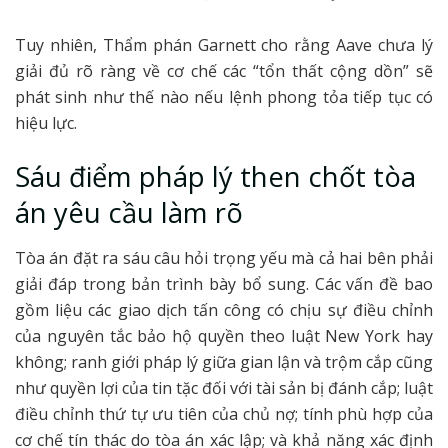
Tuy nhiên, Thẩm phán Garnett cho rằng Aave chưa lý
giải đủ rõ ràng về cơ chế các “tổn thất cộng dồn” sẽ
phát sinh như thế nào nếu lệnh phong tỏa tiếp tục có
hiệu lực.
Sáu điểm pháp lý then chốt tòa
án yêu cầu làm rõ
Tòa án đặt ra sáu câu hỏi trọng yếu mà cả hai bên phải
giải đáp trong bản trình bày bổ sung. Các vấn đề bao
gồm liệu các giao dịch tấn công có chịu sự điều chỉnh
của nguyên tắc bảo hộ quyền theo luật New York hay
không; ranh giới pháp lý giữa gian lận và trộm cắp cũng
như quyền lợi của tin tặc đối với tài sản bị đánh cắp; luật
điều chỉnh thứ tự ưu tiên của chủ nợ; tính phù hợp của
cơ chế tín thác do tòa án xác lập; và khả năng xác định