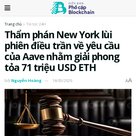
Trang chủ
Tin tức 24H
Thẩm phán New York lùi
phiên điều trần về yêu cầu
của Aave nhằm giải phong
tỏa 71 triệu USD ETH
A
bởi
Nguyễn Hoàng
14/05/2026
A