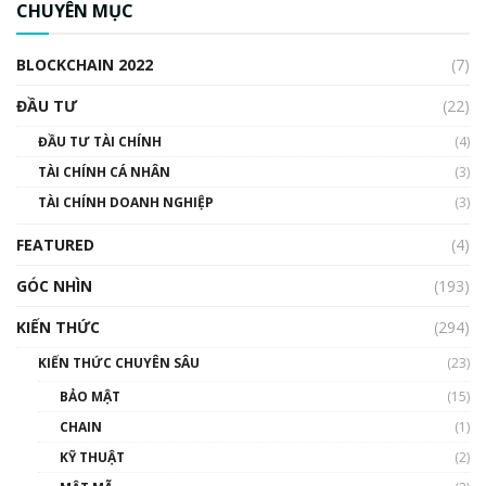
CHUYÊN MỤC
cập Blockchain
00:04:38
BLOCKCHAIN 2022
(7)
Triển vọng nào cho Bitcoin. Thị trường liệu có
uptrend trong năm 2023? | Phổ cập
ĐẦU TƯ
(22)
Blockchain
ĐẦU TƯ TÀI CHÍNH
(4)
00:02:14
TÀI CHÍNH CÁ NHÂN
(3)
Nhìn lại năm 2022: Những sự kiện ảnh hưởng
TÀI CHÍNH DOANH NGHIỆP
đến hệ sinh thái tiền mã hoá | Phổ cập
(3)
Blockchain
FEATURED
(4)
00:15:29
GÓC NHÌN
Nhìn lại năm 2022: Những nhân vật ảnh
(193)
hưởng nhất hệ sinh thái tiền mã hoá | Phổ
cập Blockchain
KIẾN THỨC
(294)
00:16:07
KIẾN THỨC CHUYÊN SÂU
(23)
Talkshow 27: Ranh giới giữa tầm ảnh hưởng
BẢO MẬT
(15)
và sự thao túng giá | Phổ cập Blockchain
CHAIN
(1)
01:35:05
KỸ THUẬT
(2)
Nhân sự tương lại ngành Blockchain Việt