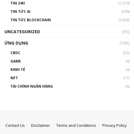
TIN 24H
(1.319)
TIN TỨC AI
(599)
TIN TỨC BLOCKCHAIN
(2.836)
UNCATEGORIZED
(55)
ỨNG DỤNG
(106)
CBDC
(53)
GAME
(4)
KINH TẾ
(4)
NFT
(17)
TÀI CHÍNH NGÂN HÀNG
(6)
Contact Us
Disclaimer
Terms and Conditions
Privacy Policy