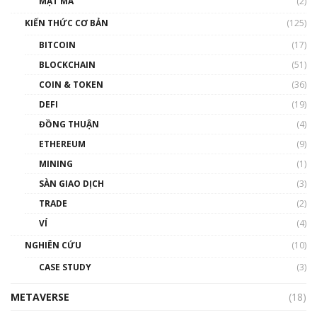
MẬT MÃ
(2)
Nam | Phổ cập Blockchain
KIẾN THỨC CƠ BẢN
(125)
00:43:47
BITCOIN
(17)
Blockchain đang được ứng dụng ở Việt Nam
BLOCKCHAIN
(51)
như thể nào?
COIN & TOKEN
(36)
00:39:31
DEFI
(19)
Chìa khóa mở lối cơ hội trước các quĩ đầu tư |
ĐỒNG THUẬN
(4)
Phổ cập Blockchain
ETHEREUM
(9)
00:35:11
MINING
(1)
Talkshow 20: Biến động giá của tài sản truyền
SÀN GIAO DỊCH
(3)
thống & Crypto qua các cuộc chiến | Phổ cập
Blockchain
TRADE
(2)
01:34:46
VÍ
(4)
Talkshow 19: GameFi Việt Nam – Báo động
NGHIÊN CỨU
(10)
đỏ
CASE STUDY
(3)
01:24:45
METAVERSE
(18)
Talkshow18: Làn sóng tài năng Việt trở về từ
Silicon Valley - Sức bật mới cho Việt Nam