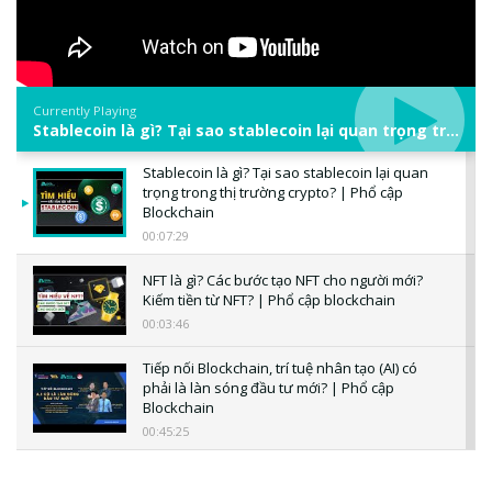
Currently Playing
Stablecoin là gì? Tại sao stablecoin lại quan trọng trong thị trường crypto? | Phổ cập Blockchain
Stablecoin là gì? Tại sao stablecoin lại quan
trọng trong thị trường crypto? | Phổ cập
Blockchain
00:07:29
NFT là gì? Các bước tạo NFT cho người mới?
Kiếm tiền từ NFT? | Phổ cập blockchain
00:03:46
Tiếp nối Blockchain, trí tuệ nhân tạo (AI) có
phải là làn sóng đầu tư mới? | Phổ cập
Blockchain
00:45:25
CBDC là gì? Tổng quan về CBDC? Tại sao
ngân hàng trung ương lại quan trọng? | Phổ