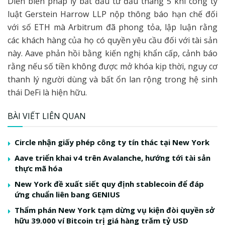
Diễn biến pháp lý bắt đầu từ đầu tháng 5 khi công ty
luật Gerstein Harrow LLP nộp thông báo hạn chế đối
với số ETH mà Arbitrum đã phong tỏa, lập luận rằng
các khách hàng của họ có quyền yêu cầu đối với tài sản
này. Aave phản hồi bằng kiến nghị khẩn cấp, cảnh báo
rằng nếu số tiền không được mở khóa kịp thời, nguy cơ
thanh lý người dùng và bất ổn lan rộng trong hệ sinh
thái DeFi là hiện hữu.
BÀI VIẾT LIÊN QUAN
Circle nhận giấy phép công ty tín thác tại New York
Aave triển khai v4 trên Avalanche, hướng tới tài sản
thực mã hóa
New York đề xuất siết quy định stablecoin để đáp
ứng chuẩn liên bang GENIUS
Thẩm phán New York tạm dừng vụ kiện đòi quyền sở
hữu 39.000 ví Bitcoin trị giá hàng trăm tỷ USD