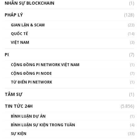
NHÂN SỰ BLOCKCHAIN
(1)
01:32:59
PHÁP LÝ
(128)
Talkshow17: Mùa đông Crypto – Chiếc khăn
GIAN LẬN & SCAM
gió ấm
(23)
01:40:40
QUỐC TẾ
(14)
VIỆT NAM
(3)
Talkshow 16: Làn sóng số tại Việt Nam và thế
giới
PI
(7)
01:49:30
CỘNG ĐỒNG PI NETWORK VIỆT NAM
(1)
Talkshow 14: MemeCoin – Trò đùa tỷ đô
CỘNG ĐỒNG PI NODE
(7)
#phocapblockchain #PCB #meme
TỪ ĐIỂN PI NETWORK
(1)
01:29:26
TÂM SỰ
(1)
TIN TỨC 24H
(5.856)
BÌNH LUẬN DỰ ÁN
(1)
BÌNH LUẬN SỰ KIỆN TRONG TUẦN
(4)
SỰ KIỆN
(33)