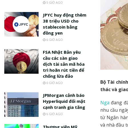
5 GIỜ AGO
JPYC huy động thêm
38 triệu USD cho
stablecoin bằng
đồng yen
6 GIỜ AGO
FSA Nhật Bản yêu
cầu các sàn giao
dịch tài sản mã hóa
trì hoãn rút tiền để
chống lừa đảo
Bộ Tài chín
6 GIỜ AGO
thác và giao
JPMorgan cảnh báo
Hyperliquid đối mặt
Nga
đang đẩ
cạnh tranh gia tăng
nhu cầu ngày
6 GIỜ AGO
từ Ngân hàn
và nhà đầu 
Thượng viện Mỹ