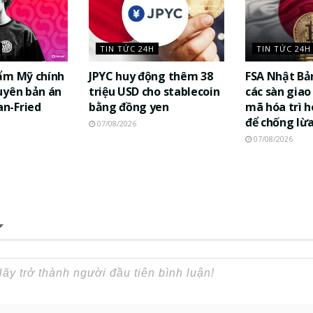
TIN TỨC 24H
TIN TỨC 24H
ẩm Mỹ chính
JPYC huy động thêm 38
FSA Nhật Bả
uyên bản án
triệu USD cho stablecoin
các sàn giao 
n-Fried
bằng đồng yen
mã hóa trì h
để chống lừ
07/08/2026
07/08/2026