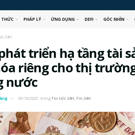
N THỨC
PHÁP LÝ
ỨNG DỤNG
DEFI
GÓC NHÌN
tức 24H
hát triển hạ tầng tài s
óa riêng cho thị trườn
g nước
àng
03/10/2025
trong
Tin tức 24H
,
Tin 24H