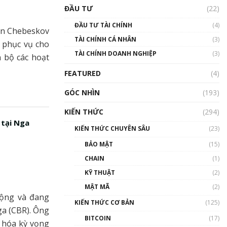
Triển vọng nào cho
ĐẦU TƯ
(22)
Bitcoin. Thị trường liệu có
uptrend trong năm 2023? |
ĐẦU TƯ TÀI CHÍNH
(4)
Phổ cập Blockchain
an Chebeskov
TÀI CHÍNH CÁ NHÂN
(3)
00:02:14
ỉ phục vụ cho
TÀI CHÍNH DOANH NGHIỆP
(3)
 bộ các hoạt
Nhìn lại năm 2022: Những
sự kiện ảnh hưởng đến hệ
FEATURED
(4)
sinh thái tiền mã hoá |
Phổ cập Blockchain
GÓC NHÌN
(193)
00:15:29
KIẾN THỨC
(294)
Nhìn lại năm 2022: Những
 tại Nga
nhân vật ảnh hưởng nhất
KIẾN THỨC CHUYÊN SÂU
(23)
hệ sinh thái tiền mã hoá |
Phổ cập Blockchain
BẢO MẬT
(15)
00:16:07
CHAIN
(1)
Talkshow 27: Ranh giới
KỸ THUẬT
(2)
giữa tầm ảnh hưởng và sự
MẬT MÃ
(2)
thao túng giá | Phổ cập
động và đang
Blockchain
KIẾN THỨC CƠ BẢN
(125)
a (CBR). Ông
01:35:05
BITCOIN
(17)
 hóa kỳ vọng