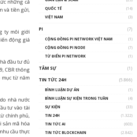
tức những cá
01:24:45
QUỐC TẾ
(14)
 và tiền gửi,
Talkshow18: Làn sóng tài
VIỆT NAM
(3)
năng Việt trở về từ Silicon
Valley - Sức bật mới cho
PI
(7)
 ty môi giới
Việt Nam
01:32:59
CỘNG ĐỒNG PI NETWORK VIỆT NAM
(1)
iến động giá
CỘNG ĐỒNG PI NODE
(7)
Talkshow17: Mùa đông
TỪ ĐIỂN PI NETWORK
Crypto – Chiếc khăn gió ấm
(1)
nhà đầu tư đủ
01:40:40
TÂM SỰ
(1)
 9, CBR thông
Talkshow 16: Làn sóng số
h mục từ năm
TIN TỨC 24H
(5.866)
tại Việt Nam và thế giới
01:49:30
BÌNH LUẬN DỰ ÁN
(1)
BÌNH LUẬN SỰ KIỆN TRONG TUẦN
(4)
 do nhà nước
Talkshow 14: MemeCoin –
Trò đùa tỷ đô
SỰ KIỆN
(33)
ầu tư vào tài
#phocapblockchain #PCB
 từ chính phủ,
TIN 24H
(1.322)
#meme
ài sản mã hóa
TIN TỨC AI
(603)
01:29:26
 nhu cầu thực
TIN TỨC BLOCKCHAIN
(2.842)