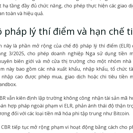
t hạ tầng đầy đủ chức năng, cho phép thực hiện các giao dịc
an toàn và hiệu quả.
 pháp lý thí điểm và hạn chế t
ển này là phần mở rộng của chế độ pháp lý thí điểm (ELR)
áng 3/2025, cho phép doanh nghiệp Nga sử dụng tiền 
xuyên biên giới và mở cửa thị trường cho một nhóm nhà
óm này bao gồm các nhà xuất khẩu, nhập khẩu, tổ chức tài
 nhập cao được phép mua, giao dịch hoặc chi tiêu tiền 
andbox.
BR vẫn kiên định lập trường không công nhận tài sản mã 
oán hợp pháp ngoài phạm vi ELR, phản ánh thái độ thận t
ơng đối với các loại tiền mã hóa phi tập trung như Bitcoin.
, CBR tiếp tục mở rộng phạm vi hoạt động bằng cách cho p