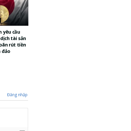
n yêu cầu
dịch tài sản
oãn rút tiền
a đảo
Đăng nhập