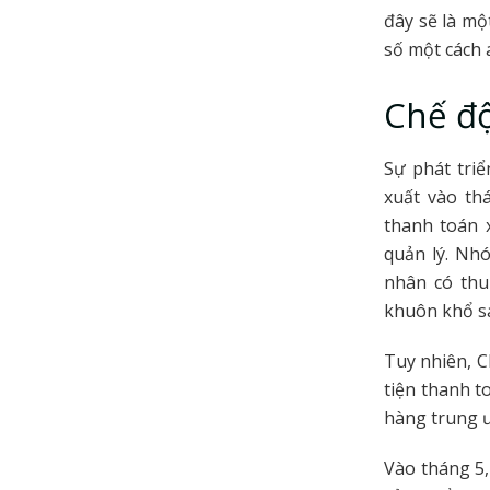
đây sẽ là mộ
số một cách 
Chế độ
Sự phát tri
xuất vào th
thanh toán 
quản lý. Nh
nhân có thu
khuôn khổ s
Tuy nhiên, C
tiện thanh t
hàng trung ư
Vào tháng 5