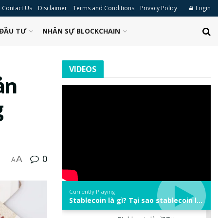
Contact Us
Disclaimer
Terms and Conditions
Privacy Policy
Login
ĐẦU TƯ
NHÂN SỰ BLOCKCHAIN
VIDEOS
ản
g
0
A
A
Currently Playing
Stablecoin là gì? Tại sao stablecoin lại quan trọng trong thị trường crypto? | Phổ cập Blockchain