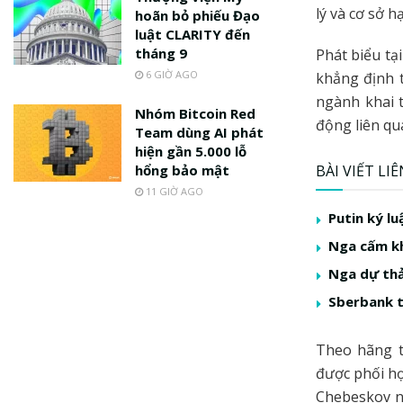
lý và cơ sở 
hoãn bỏ phiếu Đạo
luật CLARITY đến
tháng 9
Phát biểu tạ
6 GIỜ AGO
khẳng định t
ngành khai 
Nhóm Bitcoin Red
động liên qu
Team dùng AI phát
hiện gần 5.000 lỗ
hổng bảo mật
BÀI VIẾT LI
11 GIỜ AGO
Putin ký l
Nga cấm kh
Nga dự thả
Sberbank t
Theo hãng t
được phối h
Chebeskov n