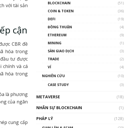
Nhân sự tương lại ngành
BLOCKCHAIN
(51)
h với tài sản
Blockchain Việt Nam | Phổ
cập Blockchain
COIN & TOKEN
(36)
00:43:47
DEFI
(19)
iếp cận
ĐỒNG THUẬN
(4)
Blockchain đang được ứng
dụng ở Việt Nam như thể
ETHEREUM
(9)
nào?
MINING
(1)
 được CBR đề
00:39:31
mã hóa trong
SÀN GIAO DỊCH
(3)
Chìa khóa mở lối cơ hội
 đầu tư được
TRADE
(2)
trước các quĩ đầu tư | Phổ
cập Blockchain
 chính và cá
VÍ
(4)
00:35:11
mã hóa trong
NGHIÊN CỨU
(10)
Talkshow 20: Biến động
CASE STUDY
(3)
giá của tài sản truyền
thống & Crypto qua các
hóa là phương
METAVERSE
cuộc chiến | Phổ cập
(18)
rọng của ngân
Blockchain
NHÂN SỰ BLOCKCHAIN
(1)
01:34:46
PHÁP LÝ
(128)
Talkshow 19: GameFi Việt
hép cung cấp
Nam – Báo động đỏ
GIAN LẬN & SCAM
(23)