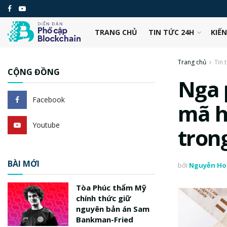
TRANG CHỦ
TIN TỨC 24H
KIẾ
Trang chủ
Tin 
CỘNG ĐỒNG
Nga p
Facebook
mã h
Youtube
tron
BÀI MỚI
bởi
Nguyễn Ho
Tòa Phúc thẩm Mỹ
chính thức giữ
nguyên bản án Sam
Bankman-Fried