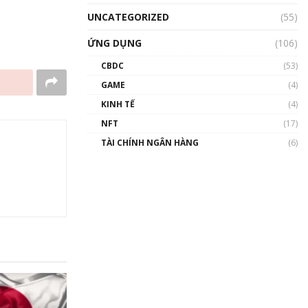
UNCATEGORIZED
(55)
ỨNG DỤNG
(106)
CBDC
(53)
GAME
(4)
KINH TẾ
(4)
NFT
(17)
TÀI CHÍNH NGÂN HÀNG
(6)