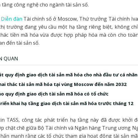
hạ tầng công nghệ cho ngành tài sản số.
i
Diễn đàn
Tài chính số ở Moscow, Thứ trưởng Tài chính Iv
hị trường đang yêu cầu một hạ tầng riêng biệt, không ch
thác tiền mã hóa vừa được hợp pháp hóa mà còn cho toàn
an đến tài sản số.
ÊN QUAN
uật quy định giao dịch tài sản mã hóa cho nhà đầu tư cá nhân
ai thác tài sản mã hóa tại vùng Moscow đến năm 2032
o quy định giao dịch tài sản mã hóa có tổ chức
riển khai hạ tầng giao dịch tài sản mã hóa trước tháng 12
in TASS, công tác phát triển hạ tầng này đã được khởi 
ợp chặt chẽ giữa Bộ Tài chính và Ngân hàng Trung ương Ng
hấn mạnh rằng các tổ chức tham gia hoạt động tài sản mã