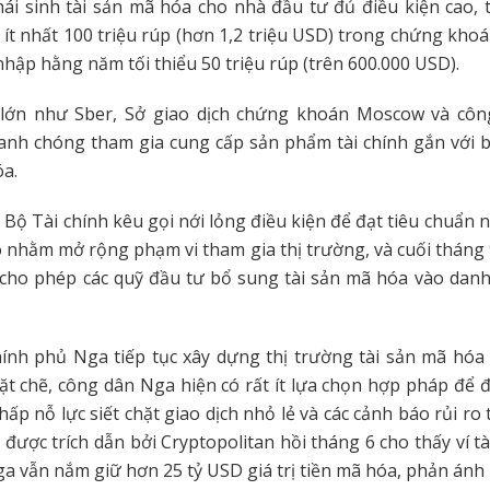
ái sinh tài sản mã hóa cho nhà đầu tư đủ điều kiện cao, 
ít nhất 100 triệu rúp (hơn 1,2 triệu USD) trong chứng khoán
nhập hằng năm tối thiểu 50 triệu rúp (trên 600.000 USD).
 lớn như Sber, Sở giao dịch chứng khoán Moscow và công
anh chóng tham gia cung cấp sản phẩm tài chính gắn với b
óa.
 Bộ Tài chính kêu gọi nới lỏng điều kiện để đạt tiêu chuẩn 
o nhằm mở rộng phạm vi tham gia thị trường, và cuối tháng
 cho phép các quỹ đầu tư bổ sung tài sản mã hóa vào dan
hính phủ Nga tiếp tục xây dựng thị trường tài sản mã hóa
ặt chẽ, công dân Nga hiện có rất ít lựa chọn hợp pháp để đ
hấp nỗ lực siết chặt giao dịch nhỏ lẻ và các cảnh báo rủi ro
 được trích dẫn bởi Cryptopolitan hồi tháng 6 cho thấy ví t
a vẫn nắm giữ hơn 25 tỷ USD giá trị tiền mã hóa, phản ánh