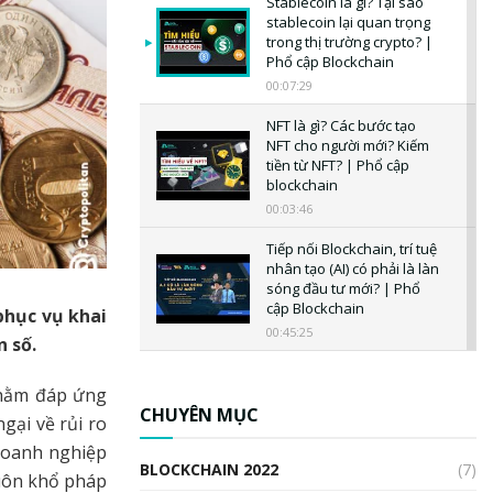
Stablecoin là gì? Tại sao
stablecoin lại quan trọng
trong thị trường crypto? |
Phổ cập Blockchain
00:07:29
NFT là gì? Các bước tạo
NFT cho người mới? Kiếm
tiền từ NFT? | Phổ cập
blockchain
00:03:46
Tiếp nối Blockchain, trí tuệ
nhân tạo (AI) có phải là làn
sóng đầu tư mới? | Phổ
cập Blockchain
phục vụ khai
00:45:25
n số.
CBDC là gì? Tổng quan về
CBDC? Tại sao ngân hàng
nhằm đáp ứng
trung ương lại quan trọng?
CHUYÊN MỤC
gại về rủi ro
| Phổ cập Blockchain
doanh nghiệp
00:04:38
BLOCKCHAIN 2022
(7)
uôn khổ pháp