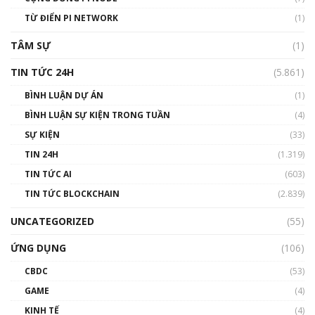
#phocapblockchain #PCB #meme
TỪ ĐIỂN PI NETWORK
(1)
01:29:26
TÂM SỰ
(1)
TIN TỨC 24H
(5.861)
BÌNH LUẬN DỰ ÁN
(1)
BÌNH LUẬN SỰ KIỆN TRONG TUẦN
(4)
SỰ KIỆN
(33)
TIN 24H
(1.319)
TIN TỨC AI
(603)
TIN TỨC BLOCKCHAIN
(2.839)
UNCATEGORIZED
(55)
ỨNG DỤNG
(106)
CBDC
(53)
GAME
(4)
KINH TẾ
(4)