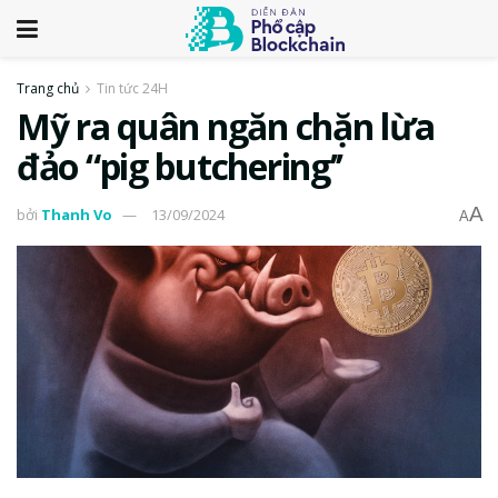
Trang chủ
Tin tức 24H
Mỹ ra quân ngăn chặn lừa
đảo “pig butchering’’
A
bởi
Thanh Vo
13/09/2024
A