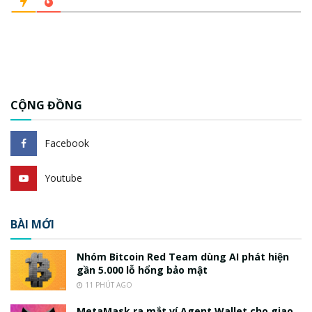
CỘNG ĐỒNG
Facebook
Youtube
BÀI MỚI
Nhóm Bitcoin Red Team dùng AI phát hiện
gần 5.000 lỗ hổng bảo mật
11 PHÚT AGO
MetaMask ra mắt ví Agent Wallet cho giao