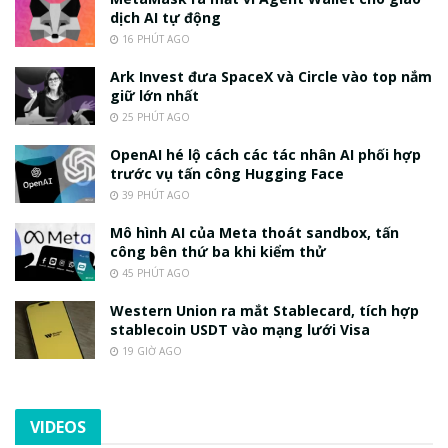
dịch AI tự động
16 PHÚT AGO
Ark Invest đưa SpaceX và Circle vào top nắm
giữ lớn nhất
25 PHÚT AGO
OpenAI hé lộ cách các tác nhân AI phối hợp
trước vụ tấn công Hugging Face
39 PHÚT AGO
Mô hình AI của Meta thoát sandbox, tấn
công bên thứ ba khi kiểm thử
45 PHÚT AGO
Western Union ra mắt Stablecard, tích hợp
stablecoin USDT vào mạng lưới Visa
19 GIỜ AGO
VIDEOS