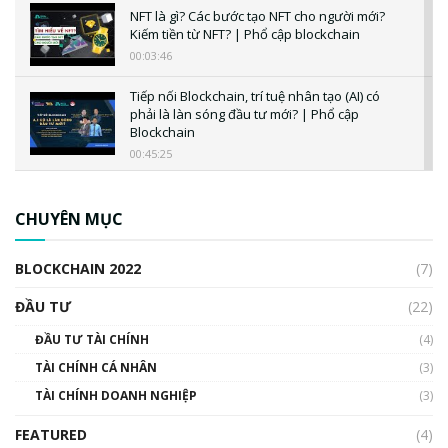
NFT là gì? Các bước tạo NFT cho người mới?
Kiếm tiền từ NFT? | Phổ cập blockchain
00:03:46
Tiếp nối Blockchain, trí tuệ nhân tạo (AI) có
phải là làn sóng đầu tư mới? | Phổ cập
Blockchain
00:45:25
CBDC là gì? Tổng quan về CBDC? Tại sao
ngân hàng trung ương lại quan trọng? | Phổ
CHUYÊN MỤC
cập Blockchain
00:04:38
BLOCKCHAIN 2022
(7)
Triển vọng nào cho Bitcoin. Thị trường liệu có
uptrend trong năm 2023? | Phổ cập
ĐẦU TƯ
(22)
Blockchain
ĐẦU TƯ TÀI CHÍNH
(4)
00:02:14
TÀI CHÍNH CÁ NHÂN
(3)
Nhìn lại năm 2022: Những sự kiện ảnh hưởng
TÀI CHÍNH DOANH NGHIỆP
đến hệ sinh thái tiền mã hoá | Phổ cập
(3)
Blockchain
FEATURED
(4)
00:15:29