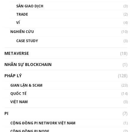
Talkshow 20: Biến động giá của tài sản truyền
SÀN GIAO DỊCH
(3)
thống & Crypto qua các cuộc chiến | Phổ cập
Blockchain
TRADE
(2)
01:34:46
VÍ
(4)
Talkshow 19: GameFi Việt Nam – Báo động
NGHIÊN CỨU
(10)
đỏ
CASE STUDY
(3)
01:24:45
METAVERSE
(18)
Talkshow18: Làn sóng tài năng Việt trở về từ
Silicon Valley - Sức bật mới cho Việt Nam
NHÂN SỰ BLOCKCHAIN
(1)
01:32:59
PHÁP LÝ
(128)
Talkshow17: Mùa đông Crypto – Chiếc khăn
GIAN LẬN & SCAM
gió ấm
(23)
01:40:40
QUỐC TẾ
(14)
VIỆT NAM
(3)
Talkshow 16: Làn sóng số tại Việt Nam và thế
giới
PI
(7)
01:49:30
CỘNG ĐỒNG PI NETWORK VIỆT NAM
(1)
Talkshow 14: MemeCoin – Trò đùa tỷ đô
CỘNG ĐỒNG PI NODE
(7)