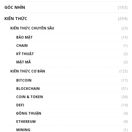
GÓC NHÌN
Nhìn lại năm 2022: Những nhân vật ảnh
(193)
hưởng nhất hệ sinh thái tiền mã hoá | Phổ
cập Blockchain
KIẾN THỨC
(294)
00:16:07
KIẾN THỨC CHUYÊN SÂU
(23)
Talkshow 27: Ranh giới giữa tầm ảnh hưởng
BẢO MẬT
(15)
và sự thao túng giá | Phổ cập Blockchain
CHAIN
(1)
01:35:05
KỸ THUẬT
(2)
Nhân sự tương lại ngành Blockchain Việt
MẬT MÃ
(2)
Nam | Phổ cập Blockchain
KIẾN THỨC CƠ BẢN
(125)
00:43:47
BITCOIN
(17)
Blockchain đang được ứng dụng ở Việt Nam
BLOCKCHAIN
(51)
như thể nào?
COIN & TOKEN
(36)
00:39:31
DEFI
(19)
Chìa khóa mở lối cơ hội trước các quĩ đầu tư |
ĐỒNG THUẬN
(4)
Phổ cập Blockchain
ETHEREUM
(9)
00:35:11
MINING
(1)