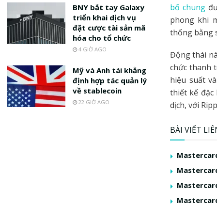
bố chung
đư
BNY bắt tay Galaxy
triển khai dịch vụ
phong khi m
đặt cược tài sản mã
thống bằng s
hóa cho tổ chức
4 GIỜ AGO
Động thái nà
chức thanh t
Mỹ và Anh tái khẳng
hiệu suất v
định hợp tác quản lý
về stablecoin
thiết kế đặc
22 GIỜ AGO
dịch, với Rip
BÀI VIẾT LI
Mastercard
Mastercard
Mastercard
Mastercard