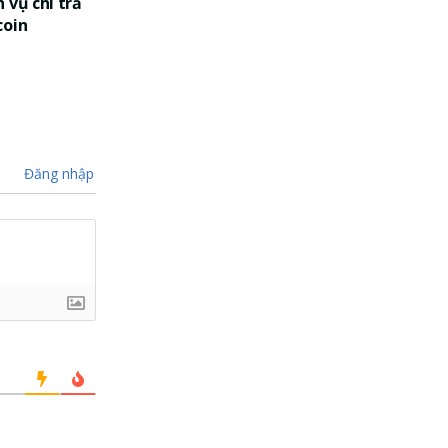
 vụ chi trả
coin
Đăng nhập