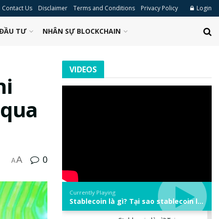
Contact Us
Disclaimer
Terms and Conditions
Privacy Policy
Login
ĐẦU TƯ
NHÂN SỰ BLOCKCHAIN
VIDEOS
ni
 qua
0
A
A
Currently Playing
Stablecoin là gì? Tại sao stablecoin lại quan trọng trong thị trường crypto? | Phổ cập Blockchain