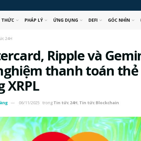
N THỨC
PHÁP LÝ
ỨNG DỤNG
DEFI
GÓC NHÌN
tức 24H
ercard, Ripple và Gemi
nghiệm thanh toán thẻ
g XRPL
àng
06/11/2025
trong
Tin tức 24H
,
Tin tức Blockchain