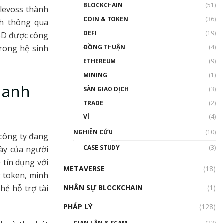
Nhân sự tương lại ngành
BLOCKCHAIN
(51)
klevoss thành
Blockchain Việt Nam | Phổ
cập Blockchain
COIN & TOKEN
(36)
nh thông qua
00:43:47
DEFI
(19)
SD được công
trong hệ sinh
ĐỒNG THUẬN
(4)
Blockchain đang được ứng
dụng ở Việt Nam như thể
ETHEREUM
(9)
nào?
MINING
(1)
00:39:31
hanh
SÀN GIAO DỊCH
(3)
Chìa khóa mở lối cơ hội
TRADE
(2)
trước các quĩ đầu tư | Phổ
cập Blockchain
VÍ
(4)
00:35:11
NGHIÊN CỨU
(10)
 công ty đang
Talkshow 20: Biến động
CASE STUDY
(3)
gày của người
giá của tài sản truyền
thống & Crypto qua các
 tín dụng với
METAVERSE
cuộc chiến | Phổ cập
(18)
 token, minh
Blockchain
NHÂN SỰ BLOCKCHAIN
(1)
ẻ hỗ trợ tài
01:34:46
PHÁP LÝ
(128)
Talkshow 19: GameFi Việt
Nam – Báo động đỏ
GIAN LẬN & SCAM
(23)