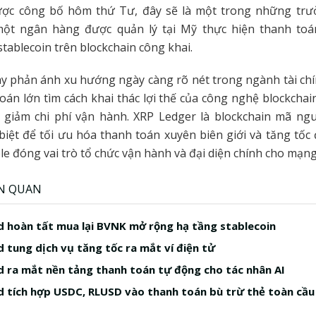
ợc công bố hôm thứ Tư, đây sẽ là một trong những trư
ột ngân hàng được quản lý tại Mỹ thực hiện thanh toá
tablecoin trên blockchain công khai.
y phản ánh xu hướng ngày càng rõ nét trong ngành tài chín
oán lớn tìm cách khai thác lợi thế của công nghệ blockchain
à giảm chi phí vận hành. XRP Ledger là blockchain mã n
 biệt để tối ưu hóa thanh toán xuyên biên giới và tăng tốc 
ple đóng vai trò tổ chức vận hành và đại diện chính cho mạng
ÊN QUAN
 hoàn tất mua lại BVNK mở rộng hạ tầng stablecoin
 tung dịch vụ tăng tốc ra mắt ví điện tử
 ra mắt nền tảng thanh toán tự động cho tác nhân AI
 tích hợp USDC, RLUSD vào thanh toán bù trừ thẻ toàn cầu