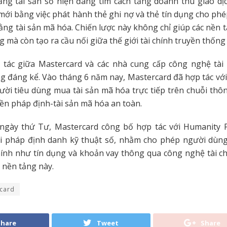
ng tài sản số hiện đang tìm cách tăng doanh thu giao dị
ới bằng việc phát hành thẻ ghi nợ và thẻ tín dụng cho ph
ng tài sản mã hóa. Chiến lược này không chỉ giúp các nền 
g mà còn tạo ra cầu nối giữa thế giới tài chính truyền thống 
 tác giữa Mastercard và các nhà cung cấp công nghệ tài
 đáng kể. Vào tháng 6 năm nay, Mastercard đã hợp tác với
ời tiêu dùng mua tài sản mã hóa trực tiếp trên chuỗi thô
iền pháp định-tài sản mã hóa an toàn.
ngày thứ Tư, Mastercard công bố hợp tác với Humanity P
ải pháp định danh kỹ thuật số, nhằm cho phép người dùng 
chính như tín dụng và khoản vay thông qua công nghệ tài 
n nền tảng này.
card
Share
Tweet
Share