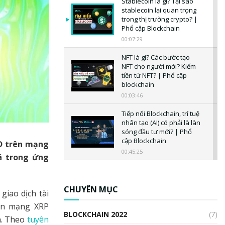
Stablecoin là gì? Tại sao
stablecoin lại quan trọng
trong thị trường crypto? |
Phổ cập Blockchain
00:07:29
NFT là gì? Các bước tạo
NFT cho người mới? Kiếm
tiền từ NFT? | Phổ cập
blockchain
00:03:46
Tiếp nối Blockchain, trí tuệ
nhân tạo (AI) có phải là làn
sóng đầu tư mới? | Phổ
cập Blockchain
SD trên mạng
00:45:25
á trong ứng
CBDC là gì? Tổng quan về
CBDC? Tại sao ngân hàng
trung ương lại quan trọng?
CHUYÊN MỤC
giao dịch tài
| Phổ cập Blockchain
rên mạng XRP
00:04:38
BLOCKCHAIN 2022
(7)
h. Theo
tuyên