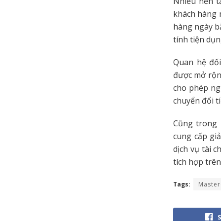
Nhiều nền tả
khách hàng m
hàng ngày bằ
tính tiện dụn
Quan hệ đối
được mở rộng
cho phép ngư
chuyển đổi t
Cũng trong 
cung cấp gi
dịch vụ tài 
tích hợp trê
Tags:
Master