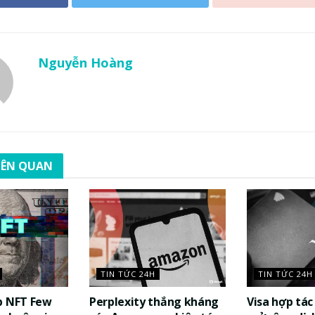
Nguyễn Hoàng
LIÊN QUAN
TIN TỨC 24H
TIN TỨC 24H
p NFT Few
Perplexity thắng kháng
Visa hợp tá