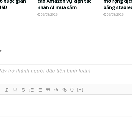
áo buộc gian
cáo Amazon vụ kiện tác
mở rộng dịch
 USD
nhân AI mua sắm
bằng stable
06/08/2026
06/08/2026
{}
[+]