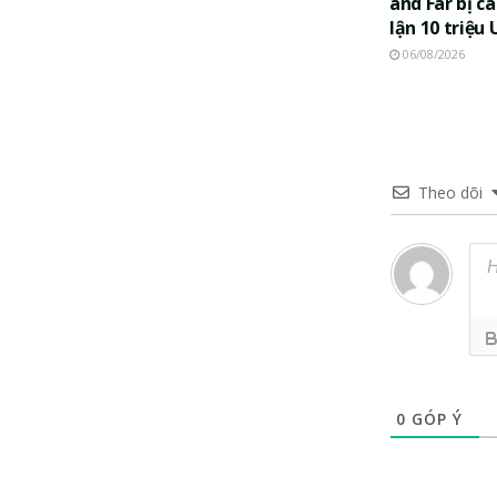
and Far bị c
lận 10 triệu
06/08/2026
Theo dõi
0
GÓP Ý