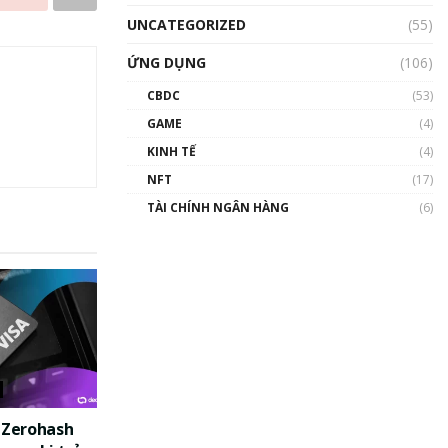
UNCATEGORIZED
(55)
ỨNG DỤNG
(106)
CBDC
(53)
GAME
(4)
KINH TẾ
(4)
NFT
(17)
TÀI CHÍNH NGÂN HÀNG
(6)
c Zerohash