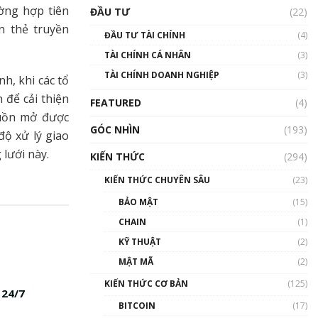
Triển vọng nào cho
ờng hợp tiên
ĐẦU TƯ
(22)
Bitcoin. Thị trường liệu có
uptrend trong năm 2023? |
n thẻ truyền
ĐẦU TƯ TÀI CHÍNH
(4)
Phổ cập Blockchain
TÀI CHÍNH CÁ NHÂN
(3)
00:02:14
TÀI CHÍNH DOANH NGHIỆP
(3)
h, khi các tổ
Nhìn lại năm 2022: Những
sự kiện ảnh hưởng đến hệ
 để cải thiện
FEATURED
(4)
sinh thái tiền mã hoá |
guồn mở được
Phổ cập Blockchain
GÓC NHÌN
(193)
độ xử lý giao
00:15:29
 lưới này.
KIẾN THỨC
(294)
Nhìn lại năm 2022: Những
nhân vật ảnh hưởng nhất
KIẾN THỨC CHUYÊN SÂU
(23)
hệ sinh thái tiền mã hoá |
Phổ cập Blockchain
BẢO MẬT
(15)
00:16:07
CHAIN
(1)
Talkshow 27: Ranh giới
KỸ THUẬT
(2)
giữa tầm ảnh hưởng và sự
MẬT MÃ
(2)
thao túng giá | Phổ cập
Blockchain
KIẾN THỨC CƠ BẢN
(125)
 24/7
01:35:05
BITCOIN
(17)