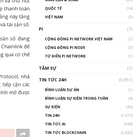
ch và thu hút
01:24:45
ép thanh toán
QUỐC TẾ
(14)
Talkshow18: Làn sóng tài
tảng này tăng
VIỆT NAM
(3)
năng Việt trở về từ Silicon
và tài sản số.
Valley - Sức bật mới cho
PI
(7)
Việt Nam
 sản số đang
01:32:59
CỘNG ĐỒNG PI NETWORK VIỆT NAM
(1)
 Chainlink để
CỘNG ĐỒNG PI NODE
(7)
Talkshow17: Mùa đông
ng qua cơ chế
TỪ ĐIỂN PI NETWORK
Crypto – Chiếc khăn gió ấm
(1)
01:40:40
TÂM SỰ
(1)
rotocol, nhà
Talkshow 16: Làn sóng số
TIN TỨC 24H
(5.851)
tại Việt Nam và thế giới
tiếp cận các
01:49:30
BÌNH LUẬN DỰ ÁN
(1)
chính mở được
BÌNH LUẬN SỰ KIỆN TRONG TUẦN
(4)
Talkshow 14: MemeCoin –
Trò đùa tỷ đô
SỰ KIỆN
(33)
#phocapblockchain #PCB
TIN 24H
(1.317)
#meme
TIN TỨC AI
(599)
01:29:26
TIN TỨC BLOCKCHAIN
(2.832)