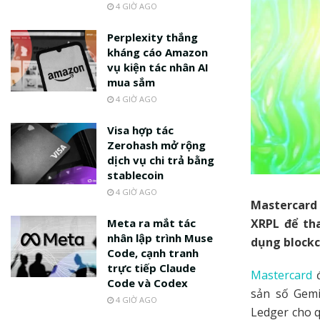
4 GIỜ AGO
Perplexity thắng
kháng cáo Amazon
vụ kiện tác nhân AI
mua sắm
4 GIỜ AGO
Visa hợp tác
Zerohash mở rộng
dịch vụ chi trả bằng
stablecoin
4 GIỜ AGO
Mastercard 
XRPL để th
Meta ra mắt tác
nhân lập trình Muse
dụng blockc
Code, cạnh tranh
trực tiếp Claude
Mastercard
đ
Code và Codex
sản số Gemi
4 GIỜ AGO
Ledger cho q