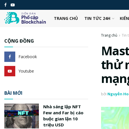
TRANG CHỦ
TIN TỨC 24H
KIẾ
Trang chủ
Tin 
CỘNG ĐỒNG
Mast
Facebook
thử 
Youtube
mạn
BÀI MỚI
bởi
Nguyễn Ho
Nhà sáng lập NFT
Few and Far bị cáo
buộc gian lận 10
triệu USD