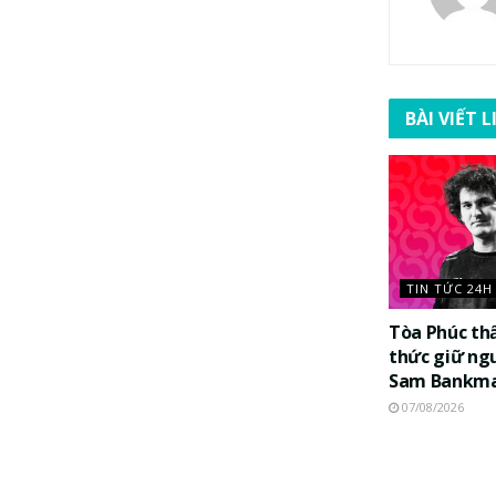
BÀI VIẾT 
TIN TỨC 24H
Tòa Phúc th
thức giữ ng
Sam Bankma
07/08/2026