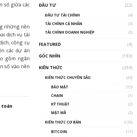
Triển vọng nào cho
n số giữa các
ĐẦU TƯ
(22)
Bitcoin. Thị trường liệu có
uptrend trong năm 2023? |
ĐẦU TƯ TÀI CHÍNH
(4)
Phổ cập Blockchain
TÀI CHÍNH CÁ NHÂN
(3)
00:02:14
ong những nền
TÀI CHÍNH DOANH NGHIỆP
(3)
i dịch vụ tài
Nhìn lại năm 2022: Những
sự kiện ảnh hưởng đến hệ
dịch, công cụ
FEATURED
(4)
sinh thái tiền mã hoá |
ện các dự án
Phổ cập Blockchain
GÓC NHÌN
(193)
bao gồm ngân
00:15:29
ản số vào nền
KIẾN THỨC
(294)
Nhìn lại năm 2022: Những
nhân vật ảnh hưởng nhất
KIẾN THỨC CHUYÊN SÂU
(23)
hệ sinh thái tiền mã hoá |
Phổ cập Blockchain
BẢO MẬT
(15)
00:16:07
CHAIN
(1)
Talkshow 27: Ranh giới
KỸ THUẬT
(2)
h toán
giữa tầm ảnh hưởng và sự
MẬT MÃ
(2)
thao túng giá | Phổ cập
Blockchain
KIẾN THỨC CƠ BẢN
(125)
01:35:05
BITCOIN
(17)