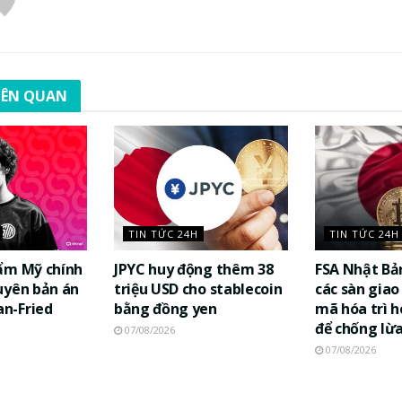
LIÊN QUAN
TIN TỨC 24H
TIN TỨC 24H
ẩm Mỹ chính
JPYC huy động thêm 38
FSA Nhật Bả
uyên bản án
triệu USD cho stablecoin
các sàn giao 
n-Fried
bằng đồng yen
mã hóa trì h
để chống lừ
07/08/2026
07/08/2026