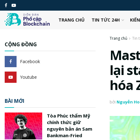
TRANG CHỦ
TIN TỨC 24H
KIẾ
Trang chủ
Tin 
CỘNG ĐỒNG
Mast
Facebook
lại s
Youtube
hóa 
BÀI MỚI
bởi
Nguyễn Ho
Tòa Phúc thẩm Mỹ
chính thức giữ
nguyên bản án Sam
Bankman-Fried