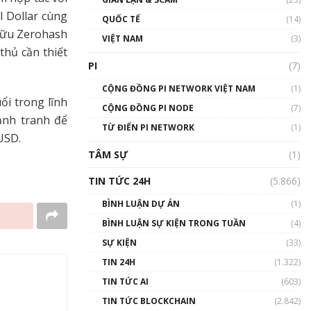
01:24:45
l Dollar cùng
QUỐC TẾ
(14)
 hữu Zerohash
Talkshow18: Làn sóng tài
VIỆT NAM
(3)
năng Việt trở về từ Silicon
hủ cần thiết
Valley - Sức bật mới cho
PI
(7)
Việt Nam
01:32:59
CỘNG ĐỒNG PI NETWORK VIỆT NAM
(1)
ổi trong lĩnh
CỘNG ĐỒNG PI NODE
(7)
Talkshow17: Mùa đông
ạnh tranh để
TỪ ĐIỂN PI NETWORK
Crypto – Chiếc khăn gió ấm
(1)
USD.
01:40:40
TÂM SỰ
(1)
Talkshow 16: Làn sóng số
TIN TỨC 24H
(5.866)
tại Việt Nam và thế giới
01:49:30
BÌNH LUẬN DỰ ÁN
(1)
BÌNH LUẬN SỰ KIỆN TRONG TUẦN
(4)
Talkshow 14: MemeCoin –
Trò đùa tỷ đô
SỰ KIỆN
(33)
#phocapblockchain #PCB
TIN 24H
(1.322)
#meme
TIN TỨC AI
(603)
01:29:26
TIN TỨC BLOCKCHAIN
(2.842)