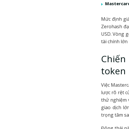
Mastercard
Mức định giá
Zerohash đạt
USD. Vòng gọ
tài chính lớ
Chiến 
token
Việc Masterc
lược rõ rệt 
thử nghiệm v
giao dịch l
trọng tâm sa
Động thái nà