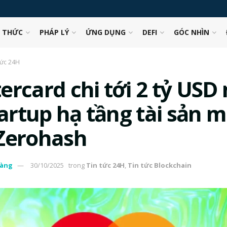
N THỨC
PHÁP LÝ
ỨNG DỤNG
DEFI
GÓC NHÌN
tức 24H
ercard chi tới 2 tỷ USD
tartup hạ tầng tài sản 
Zerohash
àng
30/10/2025
trong
Tin tức 24H
,
Tin tức Blockchain