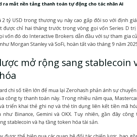
 ra mắt nền tảng thanh toán tự động cho tác nhân AI
 2 tỷ USD trong thương vụ này cao gấp đôi so với định gi
 được chỉ hai tháng trước trong vòng gọi vốn Series D trị 
i vốn đó do Interactive Brokers dẫn đầu với sự tham gia củ
n như Morgan Stanley và SoFi, hoàn tất vào tháng 9 năm 2025
lược mở rộng sang stablecoin 
 hóa
ard chi số tiền lớn để mua lại Zerohash phản ánh sự chuyể
của công ty thanh toán này. Trong nhiều năm qua, Mastercar
à triển khai thẻ ghi nợ và thẻ tín dụng liên kết tiền mã hó
ớn như Binance, Gemini và OKX. Tuy nhiên, gần đây công 
ng stablecoin và hạ tầng token hóa tài sản.
y được thể hiện qua các quan hệ đối tác chiến lược, bao gồ