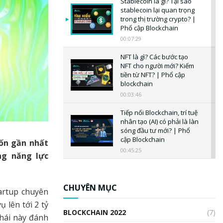
Stablecoin là gì? Tại sao
stablecoin lại quan trọng
trong thị trường crypto? |
Phổ cập Blockchain
00:07:29
NFT là gì? Các bước tạo
NFT cho người mới? Kiếm
tiền từ NFT? | Phổ cập
blockchain
00:03:46
Tiếp nối Blockchain, trí tuệ
nhân tạo (AI) có phải là làn
sóng đầu tư mới? | Phổ
cập Blockchain
vốn gần nhất
00:45:25
ng năng lực
CBDC là gì? Tổng quan về
CBDC? Tại sao ngân hàng
trung ương lại quan trọng?
CHUYÊN MỤC
artup chuyên
| Phổ cập Blockchain
 lên tới 2 tỷ
00:04:38
BLOCKCHAIN 2022
(7)
hái này đánh