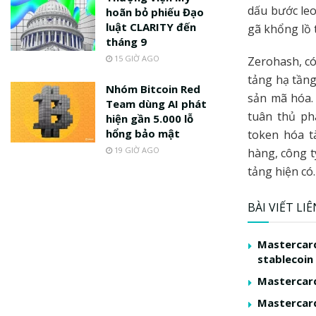
dấu bước leo
hoãn bỏ phiếu Đạo
luật CLARITY đến
gã khổng lồ 
tháng 9
15 GIỜ AGO
Zerohash, có
tảng hạ tầng
Nhóm Bitcoin Red
sản mã hóa. 
Team dùng AI phát
tuân thủ ph
hiện gần 5.000 lỗ
hổng bảo mật
token hóa t
19 GIỜ AGO
hàng, công t
tảng hiện có.
BÀI VIẾT LI
Mastercard
stablecoin
Mastercard
Mastercard