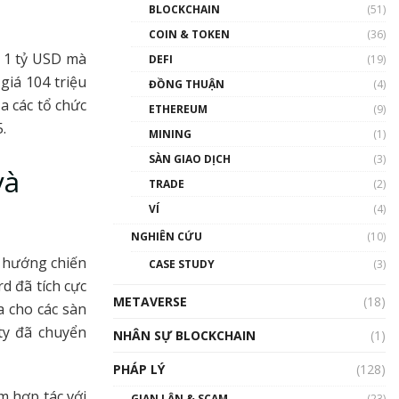
Nhân sự tương lại ngành
BLOCKCHAIN
(51)
Blockchain Việt Nam | Phổ
cập Blockchain
COIN & TOKEN
(36)
00:43:47
á 1 tỷ USD mà
DEFI
(19)
giá 104 triệu
ĐỒNG THUẬN
(4)
Blockchain đang được ứng
dụng ở Việt Nam như thể
a các tổ chức
ETHEREUM
(9)
nào?
.
MINING
(1)
00:39:31
SÀN GIAO DỊCH
(3)
Chìa khóa mở lối cơ hội
và
TRADE
(2)
trước các quĩ đầu tư | Phổ
cập Blockchain
VÍ
(4)
00:35:11
NGHIÊN CỨU
(10)
Talkshow 20: Biến động
n hướng chiến
CASE STUDY
(3)
giá của tài sản truyền
d đã tích cực
thống & Crypto qua các
METAVERSE
cuộc chiến | Phổ cập
(18)
a cho các sàn
Blockchain
ty đã chuyển
NHÂN SỰ BLOCKCHAIN
(1)
01:34:46
PHÁP LÝ
(128)
Talkshow 19: GameFi Việt
Nam – Báo động đỏ
m hợp tác với
GIAN LẬN & SCAM
(23)