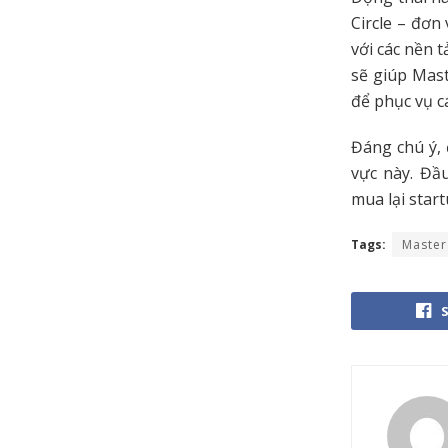
Circle – đơn
với các nền 
sẽ giúp Mas
để phục vụ c
Đáng chú ý, 
vực này. Đầ
mua lại star
Tags:
Master