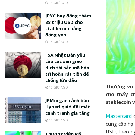
14 GIỜ AGO
JPYC huy động thêm
38 triệu USD cho
stablecoin bằng
đồng yen
14 GIỜ AGO
FSA Nhật Bản yêu
cầu các sàn giao
dịch tài sản mã hóa
trì hoãn rút tiền để
chống lừa đảo
Thương vụ m
15 GIỜ AGO
cho thấy c
JPMorgan cảnh báo
stablecoin 
Hyperliquid đối mặt
cạnh tranh gia tăng
Mastercard
đ
15 GIỜ AGO
cung cấp hạ 
USD, theo ng
Thượng viện Mỹ