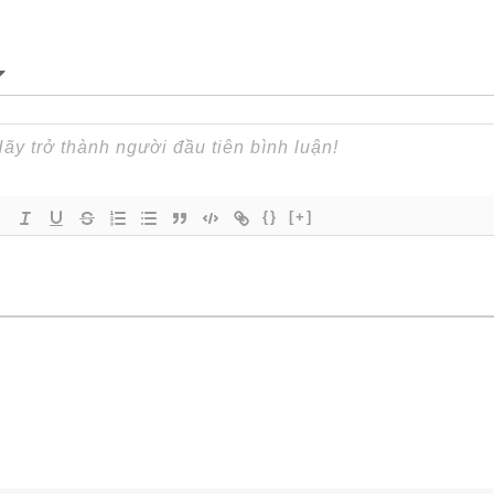
{}
[+]