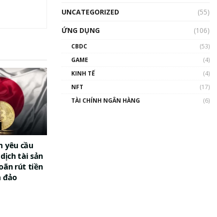
UNCATEGORIZED
(55)
ỨNG DỤNG
(106)
CBDC
(53)
GAME
(4)
KINH TẾ
(4)
NFT
(17)
TÀI CHÍNH NGÂN HÀNG
(6)
n yêu cầu
dịch tài sản
oãn rút tiền
a đảo