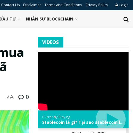
Contact Us
Disclaimer
Terms and Conditions
Privacy Policy
Login
ĐẦU TƯ
NHÂN SỰ BLOCKCHAIN
VIDEOS
 mua
mã
0
A
A
Currently Playing
Stablecoin là gì? Tại sao stablecoin lại quan trọng trong thị trường crypto? | Phổ cập Blockchain