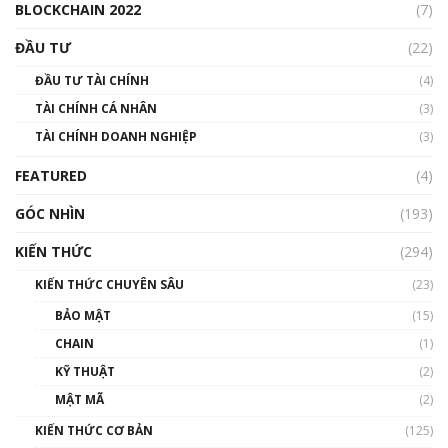
BLOCKCHAIN 2022
(7)
Triển vọng nào cho Bitcoin. Thị trường liệu có
uptrend trong năm 2023? | Phổ cập
ĐẦU TƯ
(22)
Blockchain
ĐẦU TƯ TÀI CHÍNH
(4)
00:02:14
TÀI CHÍNH CÁ NHÂN
(3)
Nhìn lại năm 2022: Những sự kiện ảnh hưởng
TÀI CHÍNH DOANH NGHIỆP
đến hệ sinh thái tiền mã hoá | Phổ cập
(3)
Blockchain
FEATURED
(4)
00:15:29
GÓC NHÌN
Nhìn lại năm 2022: Những nhân vật ảnh
(193)
hưởng nhất hệ sinh thái tiền mã hoá | Phổ
cập Blockchain
KIẾN THỨC
(294)
00:16:07
KIẾN THỨC CHUYÊN SÂU
(23)
Talkshow 27: Ranh giới giữa tầm ảnh hưởng
BẢO MẬT
(15)
và sự thao túng giá | Phổ cập Blockchain
CHAIN
(1)
01:35:05
KỸ THUẬT
(2)
Nhân sự tương lại ngành Blockchain Việt
MẬT MÃ
(2)
Nam | Phổ cập Blockchain
KIẾN THỨC CƠ BẢN
(125)
00:43:47