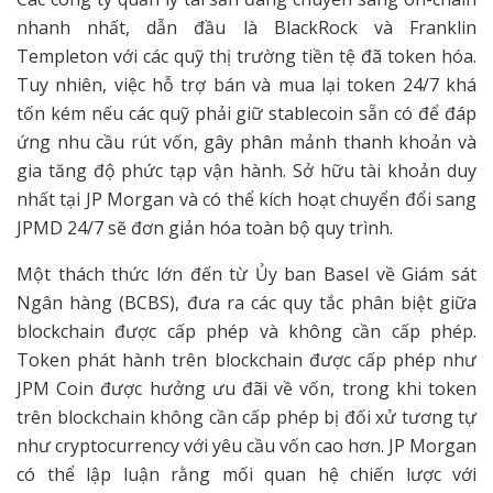
nhanh nhất, dẫn đầu là BlackRock và Franklin
Templeton với các quỹ thị trường tiền tệ đã token hóa.
Tuy nhiên, việc hỗ trợ bán và mua lại token 24/7 khá
tốn kém nếu các quỹ phải giữ stablecoin sẵn có để đáp
ứng nhu cầu rút vốn, gây phân mảnh thanh khoản và
gia tăng độ phức tạp vận hành. Sở hữu tài khoản duy
nhất tại JP Morgan và có thể kích hoạt chuyển đổi sang
JPMD 24/7 sẽ đơn giản hóa toàn bộ quy trình.
Một thách thức lớn đến từ Ủy ban Basel về Giám sát
Ngân hàng (BCBS), đưa ra các quy tắc phân biệt giữa
blockchain được cấp phép và không cần cấp phép.
Token phát hành trên blockchain được cấp phép như
JPM Coin được hưởng ưu đãi về vốn, trong khi token
trên blockchain không cần cấp phép bị đối xử tương tự
như cryptocurrency với yêu cầu vốn cao hơn. JP Morgan
có thể lập luận rằng mối quan hệ chiến lược với