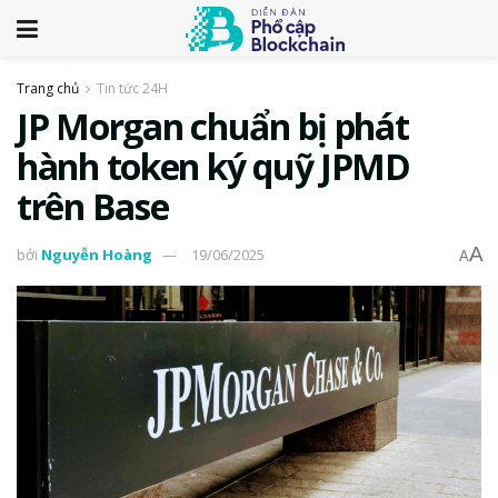
Trang chủ
Tin tức 24H
JP Morgan chuẩn bị phát
hành token ký quỹ JPMD
trên Base
A
bởi
Nguyễn Hoàng
19/06/2025
A