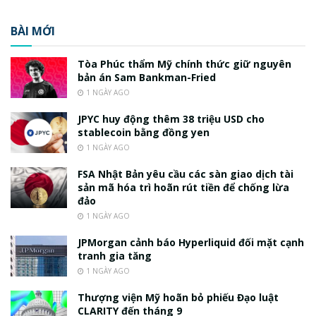
BÀI MỚI
Tòa Phúc thẩm Mỹ chính thức giữ nguyên
bản án Sam Bankman-Fried
1 NGÀY AGO
JPYC huy động thêm 38 triệu USD cho
stablecoin bằng đồng yen
1 NGÀY AGO
FSA Nhật Bản yêu cầu các sàn giao dịch tài
sản mã hóa trì hoãn rút tiền để chống lừa
đảo
1 NGÀY AGO
JPMorgan cảnh báo Hyperliquid đối mặt cạnh
tranh gia tăng
1 NGÀY AGO
Thượng viện Mỹ hoãn bỏ phiếu Đạo luật
CLARITY đến tháng 9