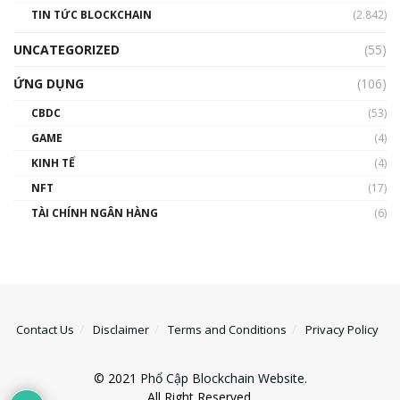
TIN TỨC BLOCKCHAIN
(2.842)
UNCATEGORIZED
(55)
ỨNG DỤNG
(106)
CBDC
(53)
GAME
(4)
KINH TẾ
(4)
NFT
(17)
TÀI CHÍNH NGÂN HÀNG
(6)
Contact Us
Disclaimer
Terms and Conditions
Privacy Policy
© 2021
Phổ Cập Blockchain Website
.
All Right Reserved.