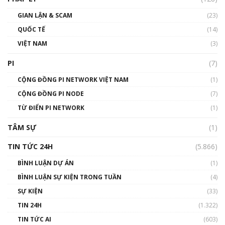
Talkshow17: Mùa đông Crypto – Chiếc khăn
GIAN LẬN & SCAM
gió ấm
(23)
01:40:40
QUỐC TẾ
(14)
VIỆT NAM
(3)
Talkshow 16: Làn sóng số tại Việt Nam và thế
giới
PI
(7)
01:49:30
CỘNG ĐỒNG PI NETWORK VIỆT NAM
(1)
Talkshow 14: MemeCoin – Trò đùa tỷ đô
CỘNG ĐỒNG PI NODE
(7)
#phocapblockchain #PCB #meme
TỪ ĐIỂN PI NETWORK
(1)
01:29:26
TÂM SỰ
(1)
TIN TỨC 24H
(5.866)
BÌNH LUẬN DỰ ÁN
(1)
BÌNH LUẬN SỰ KIỆN TRONG TUẦN
(4)
SỰ KIỆN
(33)
TIN 24H
(1.322)
TIN TỨC AI
(603)