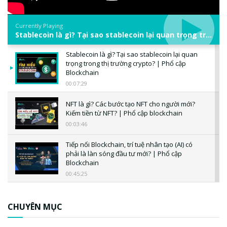
Currently Playing
Stablecoin là gì? Tại sao stablecoin lại quan trọng trong thị trường crypto? | Phổ cập Blockchain
Stablecoin là gì? Tại sao stablecoin lại quan
trọng trong thị trường crypto? | Phổ cập
Blockchain
00:07:29
NFT là gì? Các bước tạo NFT cho người mới?
Kiếm tiền từ NFT? | Phổ cập blockchain
00:03:46
Tiếp nối Blockchain, trí tuệ nhân tạo (AI) có
phải là làn sóng đầu tư mới? | Phổ cập
Blockchain
00:45:25
CBDC là gì? Tổng quan về CBDC? Tại sao
ngân hàng trung ương lại quan trọng? | Phổ
CHUYÊN MỤC
cập Blockchain
00:04:38