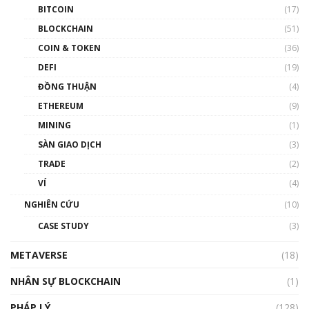
BITCOIN
(17)
Blockchain đang được ứng dụng ở Việt Nam
BLOCKCHAIN
(51)
như thể nào?
COIN & TOKEN
(36)
00:39:31
DEFI
(19)
Chìa khóa mở lối cơ hội trước các quĩ đầu tư |
ĐỒNG THUẬN
(4)
Phổ cập Blockchain
ETHEREUM
(9)
00:35:11
MINING
(1)
Talkshow 20: Biến động giá của tài sản truyền
SÀN GIAO DỊCH
(3)
thống & Crypto qua các cuộc chiến | Phổ cập
Blockchain
TRADE
(2)
01:34:46
VÍ
(4)
Talkshow 19: GameFi Việt Nam – Báo động
NGHIÊN CỨU
(10)
đỏ
CASE STUDY
(3)
01:24:45
METAVERSE
(18)
Talkshow18: Làn sóng tài năng Việt trở về từ
Silicon Valley - Sức bật mới cho Việt Nam
NHÂN SỰ BLOCKCHAIN
(1)
01:32:59
PHÁP LÝ
(128)