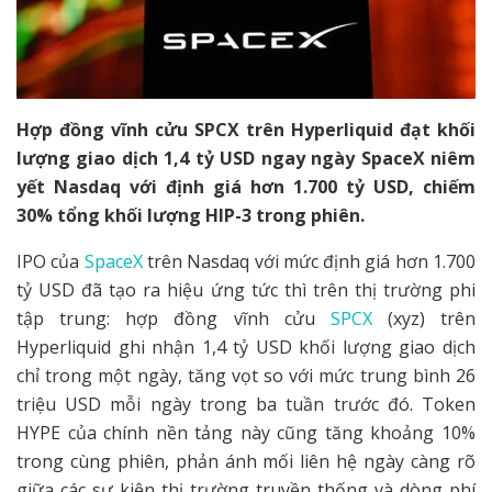
Hợp đồng vĩnh cửu SPCX trên Hyperliquid đạt khối
lượng giao dịch 1,4 tỷ USD ngay ngày SpaceX niêm
yết Nasdaq với định giá hơn 1.700 tỷ USD, chiếm
30% tổng khối lượng HIP-3 trong phiên.
IPO của
SpaceX
trên Nasdaq với mức định giá hơn 1.700
tỷ USD đã tạo ra hiệu ứng tức thì trên thị trường phi
tập trung: hợp đồng vĩnh cửu
SPCX
(xyz) trên
Hyperliquid ghi nhận 1,4 tỷ USD khối lượng giao dịch
chỉ trong một ngày, tăng vọt so với mức trung bình 26
triệu USD mỗi ngày trong ba tuần trước đó. Token
HYPE của chính nền tảng này cũng tăng khoảng 10%
trong cùng phiên, phản ánh mối liên hệ ngày càng rõ
giữa các sự kiện thị trường truyền thống và dòng phí