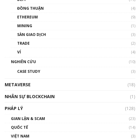
Chìa khóa mở lối cơ hội trước các quĩ đầu tư |
ĐỒNG THUẬN
(4)
Phổ cập Blockchain
ETHEREUM
(9)
00:35:11
MINING
(1)
Talkshow 20: Biến động giá của tài sản truyền
SÀN GIAO DỊCH
(3)
thống & Crypto qua các cuộc chiến | Phổ cập
Blockchain
TRADE
(2)
01:34:46
VÍ
(4)
Talkshow 19: GameFi Việt Nam – Báo động
NGHIÊN CỨU
(10)
đỏ
CASE STUDY
(3)
01:24:45
METAVERSE
(18)
Talkshow18: Làn sóng tài năng Việt trở về từ
Silicon Valley - Sức bật mới cho Việt Nam
NHÂN SỰ BLOCKCHAIN
(1)
01:32:59
PHÁP LÝ
(128)
Talkshow17: Mùa đông Crypto – Chiếc khăn
GIAN LẬN & SCAM
gió ấm
(23)
01:40:40
QUỐC TẾ
(14)
VIỆT NAM
(3)
Talkshow 16: Làn sóng số tại Việt Nam và thế