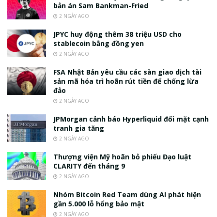
bản án Sam Bankman-Fried
2 NGÀY AGO
JPYC huy động thêm 38 triệu USD cho
stablecoin bằng đồng yen
2 NGÀY AGO
FSA Nhật Bản yêu cầu các sàn giao dịch tài
sản mã hóa trì hoãn rút tiền để chống lừa
đảo
2 NGÀY AGO
JPMorgan cảnh báo Hyperliquid đối mặt cạnh
tranh gia tăng
2 NGÀY AGO
Thượng viện Mỹ hoãn bỏ phiếu Đạo luật
CLARITY đến tháng 9
2 NGÀY AGO
Nhóm Bitcoin Red Team dùng AI phát hiện
gần 5.000 lỗ hổng bảo mật
2 NGÀY AGO