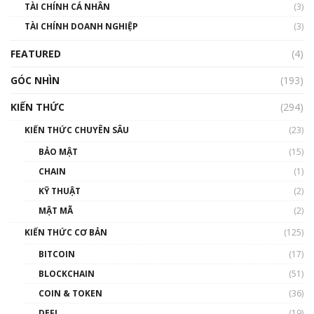
TÀI CHÍNH CÁ NHÂN
(3)
Nhìn lại năm 2022: Những sự kiện ảnh hưởng
TÀI CHÍNH DOANH NGHIỆP
đến hệ sinh thái tiền mã hoá | Phổ cập
(3)
Blockchain
FEATURED
(4)
00:15:29
GÓC NHÌN
Nhìn lại năm 2022: Những nhân vật ảnh
(193)
hưởng nhất hệ sinh thái tiền mã hoá | Phổ
cập Blockchain
KIẾN THỨC
(294)
00:16:07
KIẾN THỨC CHUYÊN SÂU
(23)
Talkshow 27: Ranh giới giữa tầm ảnh hưởng
BẢO MẬT
(15)
và sự thao túng giá | Phổ cập Blockchain
CHAIN
(1)
01:35:05
KỸ THUẬT
(2)
Nhân sự tương lại ngành Blockchain Việt
MẬT MÃ
(2)
Nam | Phổ cập Blockchain
KIẾN THỨC CƠ BẢN
(125)
00:43:47
BITCOIN
(17)
Blockchain đang được ứng dụng ở Việt Nam
BLOCKCHAIN
(51)
như thể nào?
COIN & TOKEN
(36)
00:39:31
DEFI
(19)