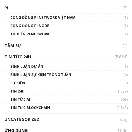
giới
PI
(7)
01:49:30
CỘNG ĐỒNG PI NETWORK VIỆT NAM
(1)
Talkshow 14: MemeCoin – Trò đùa tỷ đô
CỘNG ĐỒNG PI NODE
(7)
#phocapblockchain #PCB #meme
TỪ ĐIỂN PI NETWORK
(1)
01:29:26
TÂM SỰ
(1)
TIN TỨC 24H
(5.866)
BÌNH LUẬN DỰ ÁN
(1)
BÌNH LUẬN SỰ KIỆN TRONG TUẦN
(4)
SỰ KIỆN
(33)
TIN 24H
(1.322)
TIN TỨC AI
(603)
TIN TỨC BLOCKCHAIN
(2.842)
UNCATEGORIZED
(55)
ỨNG DỤNG
(106)