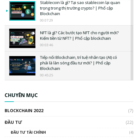
Stablecoin là gì? Tại sao stablecoin lại quan
trọng trong thị trường crypto? | Phổ cập
Blockchain
00:07:29
NFT là gì? Các bước tạo NFT cho người mới?
Kiếm tiền từ NFT? | Phổ cập blockchain
00:03:46
Tiếp nối Blockchain, trí tuệ nhân tạo (AI) có
phải là làn sóng đầu tư mới? | Phổ cập
Blockchain
00:45:25
CBDC là gì? Tổng quan về CBDC? Tại sao
ngân hàng trung ương lại quan trọng? | Phổ
CHUYÊN MỤC
cập Blockchain
00:04:38
BLOCKCHAIN 2022
(7)
Triển vọng nào cho Bitcoin. Thị trường liệu có
uptrend trong năm 2023? | Phổ cập
ĐẦU TƯ
(22)
Blockchain
ĐẦU TƯ TÀI CHÍNH
(4)
00:02:14