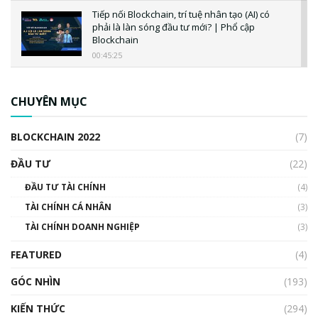
Tiếp nối Blockchain, trí tuệ nhân tạo (AI) có
phải là làn sóng đầu tư mới? | Phổ cập
Blockchain
00:45:25
CBDC là gì? Tổng quan về CBDC? Tại sao
ngân hàng trung ương lại quan trọng? | Phổ
CHUYÊN MỤC
cập Blockchain
00:04:38
BLOCKCHAIN 2022
(7)
Triển vọng nào cho Bitcoin. Thị trường liệu có
uptrend trong năm 2023? | Phổ cập
ĐẦU TƯ
(22)
Blockchain
ĐẦU TƯ TÀI CHÍNH
(4)
00:02:14
TÀI CHÍNH CÁ NHÂN
(3)
Nhìn lại năm 2022: Những sự kiện ảnh hưởng
TÀI CHÍNH DOANH NGHIỆP
đến hệ sinh thái tiền mã hoá | Phổ cập
(3)
Blockchain
FEATURED
(4)
00:15:29
GÓC NHÌN
Nhìn lại năm 2022: Những nhân vật ảnh
(193)
hưởng nhất hệ sinh thái tiền mã hoá | Phổ
cập Blockchain
KIẾN THỨC
(294)