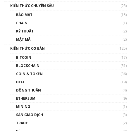
00:16:07
KIẾN THỨC CHUYÊN SÂU
(23)
Talkshow 27: Ranh giới giữa tầm ảnh hưởng
BẢO MẬT
(15)
và sự thao túng giá | Phổ cập Blockchain
CHAIN
(1)
01:35:05
KỸ THUẬT
(2)
Nhân sự tương lại ngành Blockchain Việt
MẬT MÃ
(2)
Nam | Phổ cập Blockchain
KIẾN THỨC CƠ BẢN
(125)
00:43:47
BITCOIN
(17)
Blockchain đang được ứng dụng ở Việt Nam
BLOCKCHAIN
(51)
như thể nào?
COIN & TOKEN
(36)
00:39:31
DEFI
(19)
Chìa khóa mở lối cơ hội trước các quĩ đầu tư |
ĐỒNG THUẬN
(4)
Phổ cập Blockchain
ETHEREUM
(9)
00:35:11
MINING
(1)
Talkshow 20: Biến động giá của tài sản truyền
SÀN GIAO DỊCH
(3)
thống & Crypto qua các cuộc chiến | Phổ cập
Blockchain
TRADE
(2)
01:34:46