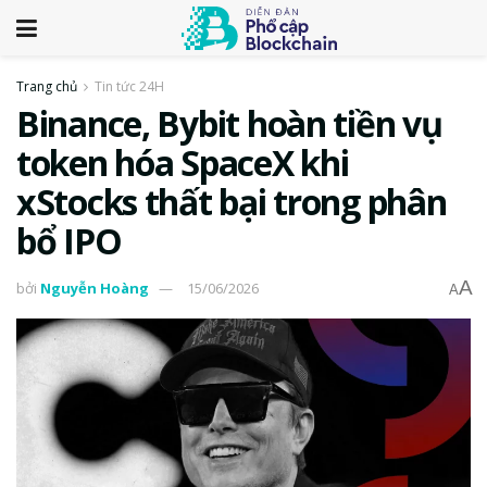
Trang chủ
Tin tức 24H
Binance, Bybit hoàn tiền vụ
token hóa SpaceX khi
xStocks thất bại trong phân
bổ IPO
A
bởi
Nguyễn Hoàng
15/06/2026
A