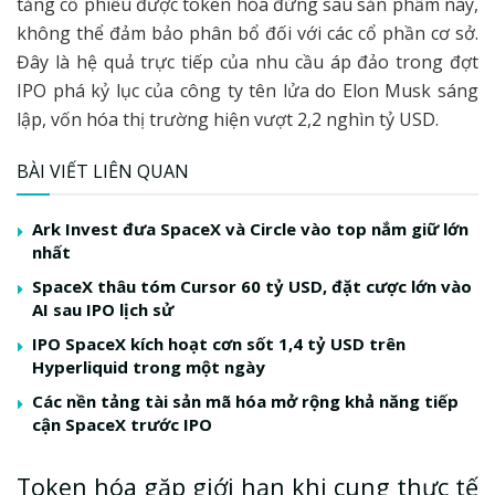
tảng cổ phiếu được token hóa đứng sau sản phẩm này,
không thể đảm bảo phân bổ đối với các cổ phần cơ sở.
Đây là hệ quả trực tiếp của nhu cầu áp đảo trong đợt
IPO phá kỷ lục của công ty tên lửa do Elon Musk sáng
lập, vốn hóa thị trường hiện vượt 2,2 nghìn tỷ USD.
BÀI VIẾT LIÊN QUAN
Ark Invest đưa SpaceX và Circle vào top nắm giữ lớn
nhất
SpaceX thâu tóm Cursor 60 tỷ USD, đặt cược lớn vào
AI sau IPO lịch sử
IPO SpaceX kích hoạt cơn sốt 1,4 tỷ USD trên
Hyperliquid trong một ngày
Các nền tảng tài sản mã hóa mở rộng khả năng tiếp
cận SpaceX trước IPO
Token hóa gặp giới hạn khi cung thực tế