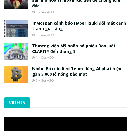
sản mã hóa trì hoãn rút tiền để chống lừa
đảo
1 NGÀY AGO
JPMorgan cảnh báo Hyperliquid đối mặt cạnh
tranh gia tăng
1 NGÀY AGO
Thượng viện Mỹ hoãn bỏ phiếu Đạo luật
CLARITY đến tháng 9
1 NGÀY AGO
Nhóm Bitcoin Red Team dùng AI phát hiện
gần 5.000 lỗ hổng bảo mật
2 NGÀY AGO
VIDEOS