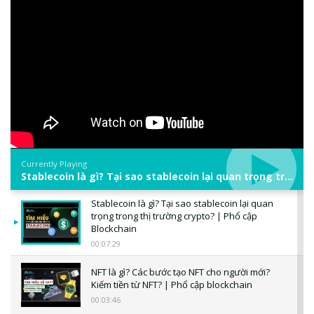
Currently Playing
Stablecoin là gì? Tại sao stablecoin lại quan trọng trong thị trường crypto? | Phổ cập Blockchain
Stablecoin là gì? Tại sao stablecoin lại quan
trọng trong thị trường crypto? | Phổ cập
Blockchain
00:07:29
NFT là gì? Các bước tạo NFT cho người mới?
Kiếm tiền từ NFT? | Phổ cập blockchain
00:03:46