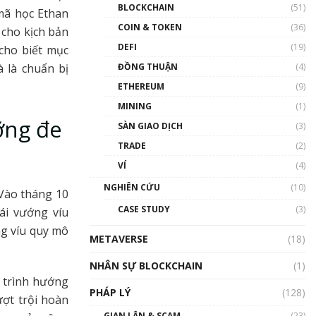
Nhân sự tương lại ngành
BLOCKCHAIN
(51)
mã học Ethan
Blockchain Việt Nam | Phổ
cập Blockchain
COIN & TOKEN
(36)
 cho kịch bản
00:43:47
DEFI
(19)
cho biết mục
ĐỒNG THUẬN
(4)
 là chuẩn bị
Blockchain đang được ứng
dụng ở Việt Nam như thể
ETHEREUM
(9)
nào?
MINING
(1)
00:39:31
ỡng đe
SÀN GIAO DỊCH
(3)
Chìa khóa mở lối cơ hội
TRADE
(2)
trước các quĩ đầu tư | Phổ
cập Blockchain
VÍ
(4)
00:35:11
NGHIÊN CỨU
(10)
 Vào tháng 10
Talkshow 20: Biến động
CASE STUDY
(3)
ái vướng víu
giá của tài sản truyền
thống & Crypto qua các
ng víu quy mô
METAVERSE
cuộc chiến | Phổ cập
(18)
Blockchain
NHÂN SỰ BLOCKCHAIN
(1)
01:34:46
ộ trình hướng
PHÁP LÝ
(128)
Talkshow 19: GameFi Việt
ượt trội hoàn
Nam – Báo động đỏ
GIAN LẬN & SCAM
(23)