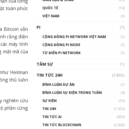
 hạn của công
01:24:45
uật toán phức
QUỐC TẾ
(14)
Talkshow18: Làn sóng tài
VIỆT NAM
(3)
năng Việt trở về từ Silicon
Valley - Sức bật mới cho
PI
(7)
a Bitcoin vẫn
Việt Nam
ịnh rằng điện
01:32:59
CỘNG ĐỒNG PI NETWORK VIỆT NAM
(1)
 các máy tính
CỘNG ĐỒNG PI NODE
(7)
Talkshow17: Mùa đông
ng mật mã của
TỪ ĐIỂN PI NETWORK
Crypto – Chiếc khăn gió ấm
(1)
01:40:40
TÂM SỰ
(1)
 như Heilman
Talkshow 16: Làn sóng số
TIN TỨC 24H
(5.866)
tại Việt Nam và thế giới
hòng thủ luôn
01:49:30
BÌNH LUẬN DỰ ÁN
(1)
BÌNH LUẬN SỰ KIỆN TRONG TUẦN
(4)
Talkshow 14: MemeCoin –
ẩy nghiên cứu
Trò đùa tỷ đô
SỰ KIỆN
(33)
#phocapblockchain #PCB
 bộ phần cứng
TIN 24H
(1.322)
#meme
TIN TỨC AI
(603)
01:29:26
TIN TỨC BLOCKCHAIN
(2.842)