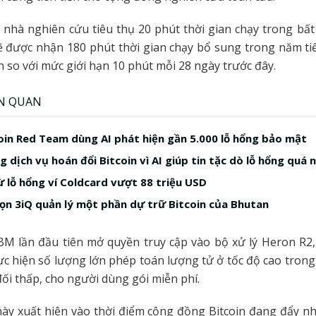
 nhà nghiên cứu tiêu thụ 20 phút thời gian chạy trong bất
 được nhận 180 phút thời gian chạy bổ sung trong năm ti
n so với mức giới hạn 10 phút mỗi 28 ngày trước đây.
ÊN QUAN
in Red Team dùng AI phát hiện gần 5.000 lỗ hổng bảo mật
 dịch vụ hoán đổi Bitcoin vì AI giúp tin tặc dò lỗ hổng quá 
ừ lỗ hổng ví Coldcard vượt 88 triệu USD
ọn 3iQ quản lý một phần dự trữ Bitcoin của Bhutan
BM lần đầu tiên mở quyền truy cập vào bộ xử lý Heron R2
c hiện số lượng lớn phép toán lượng tử ở tốc độ cao trong k
đối thấp, cho người dùng gói miễn phí.
ày xuất hiện vào thời điểm cộng đồng Bitcoin đang đẩy nh