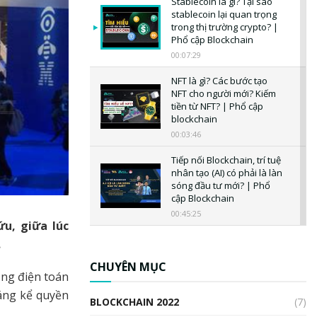
Stablecoin là gì? Tại sao
stablecoin lại quan trọng
trong thị trường crypto? |
Phổ cập Blockchain
00:07:29
NFT là gì? Các bước tạo
NFT cho người mới? Kiếm
tiền từ NFT? | Phổ cập
blockchain
00:03:46
Tiếp nối Blockchain, trí tuệ
nhân tạo (AI) có phải là làn
sóng đầu tư mới? | Phổ
cập Blockchain
00:45:25
ứu, giữa lúc
CBDC là gì? Tổng quan về
.
CBDC? Tại sao ngân hàng
trung ương lại quan trọng?
CHUYÊN MỤC
ng điện toán
| Phổ cập Blockchain
00:04:38
áng kể quyền
BLOCKCHAIN 2022
(7)