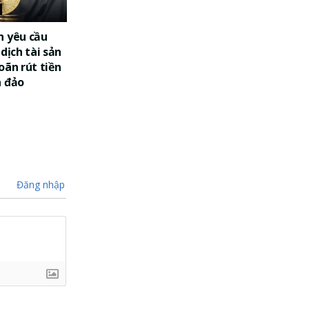
n yêu cầu
dịch tài sản
oãn rút tiền
a đảo
Đăng nhập