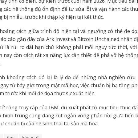
máy tính cổ điển, dự kiến trước cuối năm 2026. Mục tiêu dài
ng các hệ thống đủ ổn định để tự sửa lỗi và vận hành các th
bị nhiễu, trước khi thập kỷ hiện tại kết thúc.
hoảng cách giữa trình độ hiện tại và ngưỡng có thể đe dọ
 Báo cáo gần đây của Ark Invest và Bitcoin Unchained nhận đ
ử là rủi ro dài hạn chứ không phải mối nguy tức thời, với
n nay còn cách rất xa năng lực cần thiết để phá vỡ hệ thố
n.
ính khoảng cách đó lại là lý do để những nhà nghiên cứu
ay từ bây giờ: trong mật mã học, việc chuẩn bị hạ tầng p
m trước khi mối đe dọa thực sự xuất hiện.
ở rộng truy cập của IBM, dù xuất phát từ mục tiêu thúc đ
ô hình trung cũng đang rút ngắn vòng phản hồi giữa tiến
ự chuẩn bị của hệ sinh thái tài sản mã hóa.
ibm
lượng tử