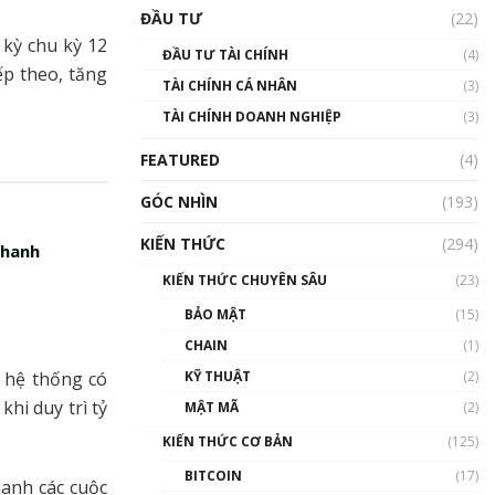
Triển vọng nào cho
ĐẦU TƯ
(22)
Bitcoin. Thị trường liệu có
uptrend trong năm 2023? |
 kỳ chu kỳ 12
ĐẦU TƯ TÀI CHÍNH
(4)
Phổ cập Blockchain
ếp theo, tăng
TÀI CHÍNH CÁ NHÂN
(3)
00:02:14
TÀI CHÍNH DOANH NGHIỆP
(3)
Nhìn lại năm 2022: Những
sự kiện ảnh hưởng đến hệ
FEATURED
(4)
sinh thái tiền mã hoá |
Phổ cập Blockchain
GÓC NHÌN
(193)
00:15:29
KIẾN THỨC
(294)
Nhìn lại năm 2022: Những
nhanh
nhân vật ảnh hưởng nhất
KIẾN THỨC CHUYÊN SÂU
(23)
hệ sinh thái tiền mã hoá |
Phổ cập Blockchain
BẢO MẬT
(15)
00:16:07
CHAIN
(1)
Talkshow 27: Ranh giới
KỸ THUẬT
(2)
, hệ thống có
giữa tầm ảnh hưởng và sự
hi duy trì tỷ
MẬT MÃ
(2)
thao túng giá | Phổ cập
Blockchain
KIẾN THỨC CƠ BẢN
(125)
01:35:05
BITCOIN
(17)
anh các cuộc