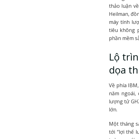
thảo luận v
Heilman, đồn
máy tính lư
tiêu không 
phần mềm sẵn
Lộ trì
dọa t
Về phía IBM,
năm ngoái, 
lượng tử GHZ
lớn.
Một tháng sa
tới “lợi thế