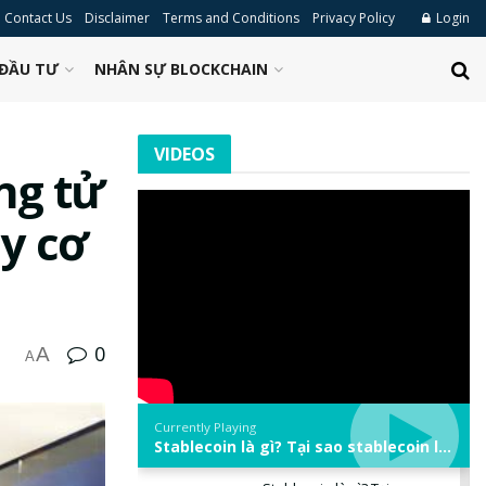
Contact Us
Disclaimer
Terms and Conditions
Privacy Policy
Login
ĐẦU TƯ
NHÂN SỰ BLOCKCHAIN
VIDEOS
ng tử
uy cơ
0
A
A
Currently Playing
Stablecoin là gì? Tại sao stablecoin lại quan trọng trong thị trường crypto? | Phổ cập Blockchain