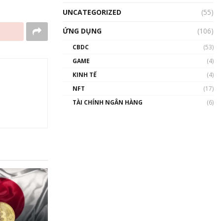
UNCATEGORIZED
(55)
ỨNG DỤNG
(106)
CBDC
(53)
GAME
(4)
KINH TẾ
(4)
NFT
(17)
TÀI CHÍNH NGÂN HÀNG
(6)