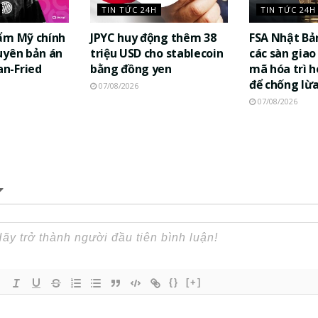
TIN TỨC 24H
TIN TỨC 24H
ẩm Mỹ chính
JPYC huy động thêm 38
FSA Nhật Bả
uyên bản án
triệu USD cho stablecoin
các sàn giao 
n-Fried
bằng đồng yen
mã hóa trì h
để chống lừ
07/08/2026
07/08/2026
{}
[+]