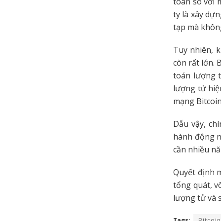
toàn so với 
ty là xây dự
tạp mà không 
Tuy nhiên, k
còn rất lớn.
toán lượng t
lượng tử hiệ
mạng Bitcoi
Dẫu vậy, ch
hành động ng
cần nhiều nă
Quyết định m
tổng quát, v
lượng tử và s
Tags:
Bitcoin