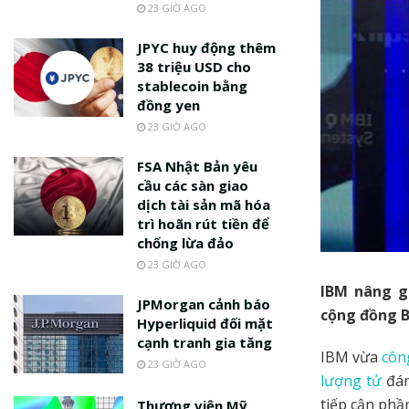
23 GIỜ AGO
JPYC huy động thêm
38 triệu USD cho
stablecoin bằng
đồng yen
23 GIỜ AGO
FSA Nhật Bản yêu
cầu các sàn giao
dịch tài sản mã hóa
trì hoãn rút tiền để
chống lừa đảo
23 GIỜ AGO
IBM nâng gi
JPMorgan cảnh báo
cộng đồng B
Hyperliquid đối mặt
cạnh tranh gia tăng
IBM vừa
côn
23 GIỜ AGO
lượng tử
đám
tiếp cận phầ
Thượng viện Mỹ