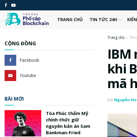
TRANG CHỦ
TIN TỨC 24H
KIẾ
Trang chủ
Tin 
CỘNG ĐỒNG
IBM 
Facebook
khi 
Youtube
mã h
BÀI MỚI
bởi
Nguyễn Ho
Tòa Phúc thẩm Mỹ
chính thức giữ
nguyên bản án Sam
Bankman-Fried