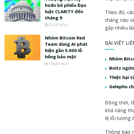
hoãn bỏ phiếu Đạo
luật CLARITY đến
Theo đó, các
tháng 9
tháng nào sẽ
23 GIỜ AGO
gấp nhiều lầ
Nhóm Bitcoin Red
BÀI VIẾT LI
Team dùng AI phát
hiện gần 5.000 lỗ
hổng bảo mật
Nhóm Bitco
1 NGÀY AGO
Boltz ngừng
Thiệt hại t
Gelephu ch
Đồng thời, I
khả năng thự
lệ lỗi tương 
Thông báo n