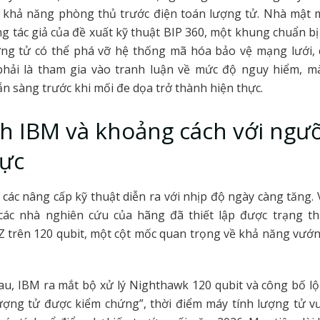
ề khả năng phòng thủ trước điện toán lượng tử. Nhà mật 
g tác giả của đề xuất kỹ thuật BIP 360, một khung chuẩn bị
ợng tử có thể phá vỡ hệ thống mã hóa bảo vệ mạng lưới, 
phải là tham gia vào tranh luận về mức độ nguy hiểm, mà
 sàng trước khi mối đe dọa trở thành hiện thực.
nh IBM và khoảng cách với ngư
hực
 các nâng cấp kỹ thuật diễn ra với nhịp độ ngày càng tăng.
các nhà nghiên cứu của hãng đã thiết lập được trạng th
 trên 120 qubit, một cột mốc quan trọng về khả năng vướ
u, IBM ra mắt bộ xử lý Nighthawk 120 qubit và công bố l
 lượng tử được kiểm chứng”, thời điểm máy tính lượng tử v