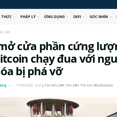
N THỨC
PHÁP LÝ
ỨNG DỤNG
DEFI
GÓC NHÌN
tức 24H
mở cửa phần cứng lượ
Bitcoin chạy đua với ng
óa bị phá vỡ
àng
17/03/2026
trong
Tin tức 24H
,
Tin 24H
,
Tin tức Blockchain