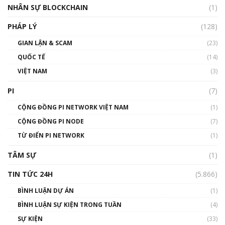
Silicon Valley - Sức bật mới cho Việt Nam
NHÂN SỰ BLOCKCHAIN
(1)
01:32:59
PHÁP LÝ
(128)
Talkshow17: Mùa đông Crypto – Chiếc khăn
GIAN LẬN & SCAM
gió ấm
(23)
01:40:40
QUỐC TẾ
(14)
VIỆT NAM
(3)
Talkshow 16: Làn sóng số tại Việt Nam và thế
giới
PI
(7)
01:49:30
CỘNG ĐỒNG PI NETWORK VIỆT NAM
(1)
Talkshow 14: MemeCoin – Trò đùa tỷ đô
CỘNG ĐỒNG PI NODE
(7)
#phocapblockchain #PCB #meme
TỪ ĐIỂN PI NETWORK
(1)
01:29:26
TÂM SỰ
(1)
TIN TỨC 24H
(5.866)
BÌNH LUẬN DỰ ÁN
(1)
BÌNH LUẬN SỰ KIỆN TRONG TUẦN
(4)
SỰ KIỆN
(33)