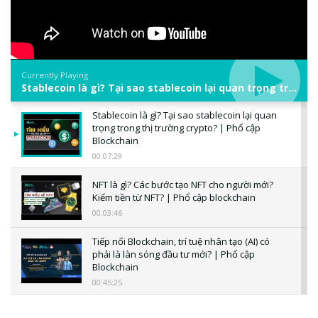
Currently Playing
Stablecoin là gì? Tại sao stablecoin lại quan trọng trong thị trường crypto? | Phổ cập Blockchain
Stablecoin là gì? Tại sao stablecoin lại quan
trọng trong thị trường crypto? | Phổ cập
Blockchain
00:07:29
NFT là gì? Các bước tạo NFT cho người mới?
Kiếm tiền từ NFT? | Phổ cập blockchain
00:03:46
Tiếp nối Blockchain, trí tuệ nhân tạo (AI) có
phải là làn sóng đầu tư mới? | Phổ cập
Blockchain
00:45:25
CBDC là gì? Tổng quan về CBDC? Tại sao