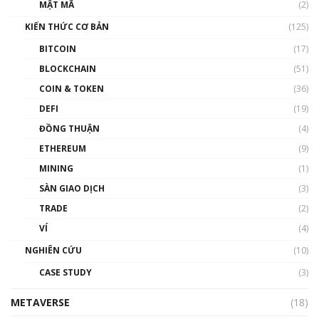
Nhân sự tương lại ngành Blockchain Việt
MẬT MÃ
(2)
Nam | Phổ cập Blockchain
KIẾN THỨC CƠ BẢN
(125)
00:43:47
BITCOIN
(17)
Blockchain đang được ứng dụng ở Việt Nam
BLOCKCHAIN
(51)
như thể nào?
COIN & TOKEN
(36)
00:39:31
DEFI
(19)
Chìa khóa mở lối cơ hội trước các quĩ đầu tư |
ĐỒNG THUẬN
(4)
Phổ cập Blockchain
ETHEREUM
(9)
00:35:11
MINING
(1)
Talkshow 20: Biến động giá của tài sản truyền
SÀN GIAO DỊCH
(3)
thống & Crypto qua các cuộc chiến | Phổ cập
Blockchain
TRADE
(2)
01:34:46
VÍ
(4)
Talkshow 19: GameFi Việt Nam – Báo động
NGHIÊN CỨU
(10)
đỏ
CASE STUDY
(3)
01:24:45
METAVERSE
(18)
Talkshow18: Làn sóng tài năng Việt trở về từ