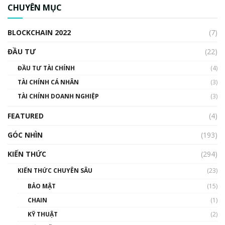
ngân hàng trung ương lại quan trọng? | Phổ
CHUYÊN MỤC
cập Blockchain
00:04:38
BLOCKCHAIN 2022
(7)
Triển vọng nào cho Bitcoin. Thị trường liệu có
uptrend trong năm 2023? | Phổ cập
ĐẦU TƯ
(22)
Blockchain
ĐẦU TƯ TÀI CHÍNH
(4)
00:02:14
TÀI CHÍNH CÁ NHÂN
(3)
Nhìn lại năm 2022: Những sự kiện ảnh hưởng
TÀI CHÍNH DOANH NGHIỆP
đến hệ sinh thái tiền mã hoá | Phổ cập
(3)
Blockchain
FEATURED
(4)
00:15:29
GÓC NHÌN
Nhìn lại năm 2022: Những nhân vật ảnh
(193)
hưởng nhất hệ sinh thái tiền mã hoá | Phổ
cập Blockchain
KIẾN THỨC
(294)
00:16:07
KIẾN THỨC CHUYÊN SÂU
(23)
Talkshow 27: Ranh giới giữa tầm ảnh hưởng
BẢO MẬT
(15)
và sự thao túng giá | Phổ cập Blockchain
CHAIN
(1)
01:35:05
KỸ THUẬT
(2)