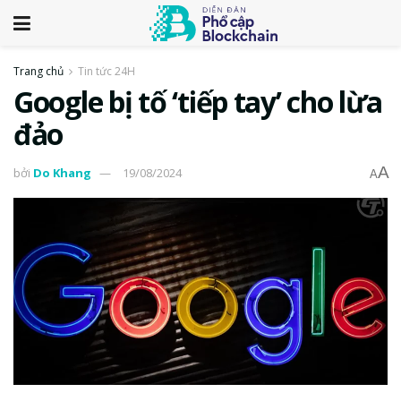
Trang chủ
Tin tức 24H
Google bị tố ‘tiếp tay’ cho lừa
đảo
A
bởi
Do Khang
19/08/2024
A