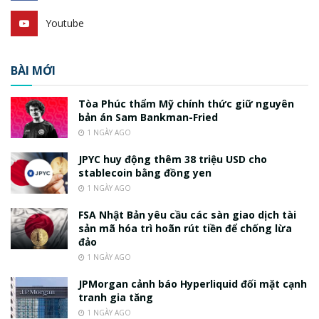
Youtube
BÀI MỚI
Tòa Phúc thẩm Mỹ chính thức giữ nguyên
bản án Sam Bankman-Fried
1 NGÀY AGO
JPYC huy động thêm 38 triệu USD cho
stablecoin bằng đồng yen
1 NGÀY AGO
FSA Nhật Bản yêu cầu các sàn giao dịch tài
sản mã hóa trì hoãn rút tiền để chống lừa
đảo
1 NGÀY AGO
JPMorgan cảnh báo Hyperliquid đối mặt cạnh
tranh gia tăng
1 NGÀY AGO