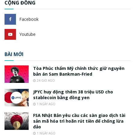
CỘNG ĐỒNG
Facebook
Youtube
BÀI MỚI
Tòa Phúc thẩm Mỹ chính thức giữ nguyên
bản án Sam Bankman-Fried
24 GIỜ AGO
JPYC huy động thêm 38 triệu USD cho
stablecoin bằng đồng yen
1 NGÀY AGO
FSA Nhật Bản yêu cầu các sàn giao dịch tài
sản mã hóa trì hoãn rút tiền để chống lừa
đảo
1 NGÀY AGO