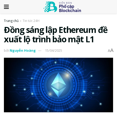
Trang chủ
Tin tức 24H
Đồng sáng lập Ethereum đề
xuất lộ trình bảo mật L1
A
bởi
Nguyễn Hoàng
15/04/2025
A