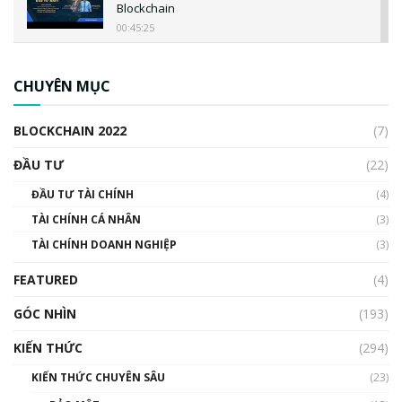
Blockchain
00:45:25
CBDC là gì? Tổng quan về CBDC? Tại sao
ngân hàng trung ương lại quan trọng? | Phổ
CHUYÊN MỤC
cập Blockchain
00:04:38
BLOCKCHAIN 2022
(7)
Triển vọng nào cho Bitcoin. Thị trường liệu có
uptrend trong năm 2023? | Phổ cập
ĐẦU TƯ
(22)
Blockchain
ĐẦU TƯ TÀI CHÍNH
(4)
00:02:14
TÀI CHÍNH CÁ NHÂN
(3)
Nhìn lại năm 2022: Những sự kiện ảnh hưởng
TÀI CHÍNH DOANH NGHIỆP
đến hệ sinh thái tiền mã hoá | Phổ cập
(3)
Blockchain
FEATURED
(4)
00:15:29
GÓC NHÌN
Nhìn lại năm 2022: Những nhân vật ảnh
(193)
hưởng nhất hệ sinh thái tiền mã hoá | Phổ
cập Blockchain
KIẾN THỨC
(294)
00:16:07
KIẾN THỨC CHUYÊN SÂU
(23)
Talkshow 27: Ranh giới giữa tầm ảnh hưởng