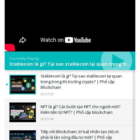
Currently Playing
Stablecoin là gì? Tại sao stablecoin lại quan trọng trong thị trường crypto? | Phổ cập Blockchain
Stablecoin là gì? Tại sao stablecoin lại quan
trọng trong thị trường crypto? | Phổ cập
Blockchain
00:07:29
NFT là gì? Các bước tạo NFT cho người mới?
Kiếm tiền từ NFT? | Phổ cập blockchain
00:03:46
Tiếp nối Blockchain, trí tuệ nhân tạo (AI) có
phải là làn sóng đầu tư mới? | Phổ cập