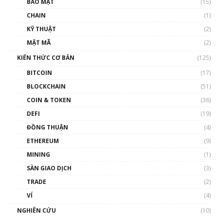
BẢO MẬT
(15)
và sự thao túng giá | Phổ cập Blockchain
CHAIN
(1)
01:35:05
KỸ THUẬT
(2)
Nhân sự tương lại ngành Blockchain Việt
MẬT MÃ
(2)
Nam | Phổ cập Blockchain
KIẾN THỨC CƠ BẢN
(125)
00:43:47
BITCOIN
(17)
Blockchain đang được ứng dụng ở Việt Nam
BLOCKCHAIN
(51)
như thể nào?
COIN & TOKEN
(36)
00:39:31
DEFI
(19)
Chìa khóa mở lối cơ hội trước các quĩ đầu tư |
ĐỒNG THUẬN
(4)
Phổ cập Blockchain
ETHEREUM
(9)
00:35:11
MINING
(1)
Talkshow 20: Biến động giá của tài sản truyền
SÀN GIAO DỊCH
(3)
thống & Crypto qua các cuộc chiến | Phổ cập
Blockchain
TRADE
(2)
01:34:46
VÍ
(4)
Talkshow 19: GameFi Việt Nam – Báo động
NGHIÊN CỨU
(10)
đỏ