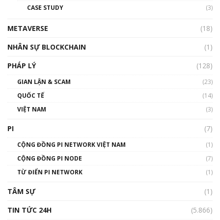
CASE STUDY
(3)
01:24:45
METAVERSE
(18)
Talkshow18: Làn sóng tài năng Việt trở về từ
Silicon Valley - Sức bật mới cho Việt Nam
NHÂN SỰ BLOCKCHAIN
(1)
01:32:59
PHÁP LÝ
(128)
Talkshow17: Mùa đông Crypto – Chiếc khăn
GIAN LẬN & SCAM
gió ấm
(23)
01:40:40
QUỐC TẾ
(14)
VIỆT NAM
(3)
Talkshow 16: Làn sóng số tại Việt Nam và thế
giới
PI
(7)
01:49:30
CỘNG ĐỒNG PI NETWORK VIỆT NAM
(1)
Talkshow 14: MemeCoin – Trò đùa tỷ đô
CỘNG ĐỒNG PI NODE
(7)
#phocapblockchain #PCB #meme
TỪ ĐIỂN PI NETWORK
(1)
01:29:26
TÂM SỰ
(1)
TIN TỨC 24H
(5.866)