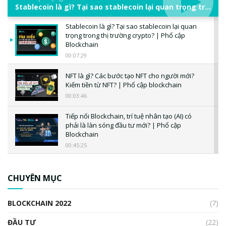
Stablecoin là gì? Tại sao stablecoin lại quan trọng trong thị trường crypto? | Phổ cập Blockchain
Stablecoin là gì? Tại sao stablecoin lại quan
trọng trong thị trường crypto? | Phổ cập
Blockchain
00:07:29
NFT là gì? Các bước tạo NFT cho người mới?
Kiếm tiền từ NFT? | Phổ cập blockchain
00:03:46
Tiếp nối Blockchain, trí tuệ nhân tạo (AI) có
phải là làn sóng đầu tư mới? | Phổ cập
Blockchain
00:45:25
CBDC là gì? Tổng quan về CBDC? Tại sao
ngân hàng trung ương lại quan trọng? | Phổ
CHUYÊN MỤC
cập Blockchain
00:04:38
BLOCKCHAIN 2022
(7)
Triển vọng nào cho Bitcoin. Thị trường liệu có
uptrend trong năm 2023? | Phổ cập
ĐẦU TƯ
(22)