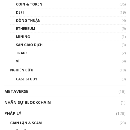
COIN & TOKEN
(36)
00:39:31
DEFI
(19)
Chìa khóa mở lối cơ hội trước các quĩ đầu tư |
ĐỒNG THUẬN
(4)
Phổ cập Blockchain
ETHEREUM
(9)
00:35:11
MINING
(1)
Talkshow 20: Biến động giá của tài sản truyền
SÀN GIAO DỊCH
(3)
thống & Crypto qua các cuộc chiến | Phổ cập
Blockchain
TRADE
(2)
01:34:46
VÍ
(4)
Talkshow 19: GameFi Việt Nam – Báo động
NGHIÊN CỨU
(10)
đỏ
CASE STUDY
(3)
01:24:45
METAVERSE
(18)
Talkshow18: Làn sóng tài năng Việt trở về từ
Silicon Valley - Sức bật mới cho Việt Nam
NHÂN SỰ BLOCKCHAIN
(1)
01:32:59
PHÁP LÝ
(128)
Talkshow17: Mùa đông Crypto – Chiếc khăn
GIAN LẬN & SCAM
gió ấm
(23)
01:40:40