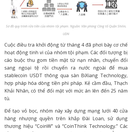
Sơ đồ quy trình rửa tiền của nhóm tội phạm. Nguồn: Văn phòng Công tố Quận Shilin,
UDN
Cuộc điều tra khởi động từ tháng 4 đã phơi bày cơ chế
hoạt động tinh vi của nhóm tội phạm. Các đối tượng bị
cáo buộc thu gom tiền mặt từ nạn nhân, chuyển đổi
sang ngoại tệ rồi chuyển ra nước ngoài để mua
stablecoin USDT thông qua sàn BiXiang Technology,
hợp pháp hóa dòng tiền phi pháp. Kẻ cầm đầu, Thạch
Khải Nhân, có thể đối mặt với mức án lên đến 25 năm
tù.
Để tạo vỏ bọc, nhóm này xây dựng mạng lưới 40 cửa
hàng nhượng quyền trên khắp Đài Loan, sử dụng
thương hiệu “CoinW” và “CoinThink Technology.” Các