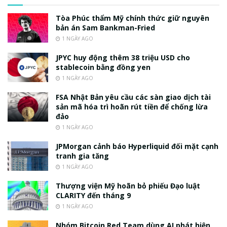
Tòa Phúc thẩm Mỹ chính thức giữ nguyên
bản án Sam Bankman-Fried
1 NGÀY AGO
JPYC huy động thêm 38 triệu USD cho
stablecoin bằng đồng yen
1 NGÀY AGO
FSA Nhật Bản yêu cầu các sàn giao dịch tài
sản mã hóa trì hoãn rút tiền để chống lừa
đảo
1 NGÀY AGO
JPMorgan cảnh báo Hyperliquid đối mặt cạnh
tranh gia tăng
1 NGÀY AGO
Thượng viện Mỹ hoãn bỏ phiếu Đạo luật
CLARITY đến tháng 9
1 NGÀY AGO
Nhóm Bitcoin Red Team dùng AI phát hiện