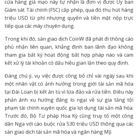
cửa hàng giả mạo này tự nhận là đơn vị được Ủy ban
Giám sát Tài chính (FSC) cấp phép, qua đó thu hút hàng
triệu USD từ phí nhượng quyền và tiền mặt nộp trực
tiếp qua các máy chuyên dụng.
Trong khi đó, sàn giao dịch CoinW đã phát đi thông cáo
phủ nhận liên quan, khẳng định ban lãnh đạo không
tham gia bất kỳ hoạt động bất hợp pháp nào và cam
kết xử lý tài khoản có dấu hiệu gian lận theo quy định.
Đáng chú ý, vụ việc được công bố chỉ vài ngày sau khi
một nhân vật có ảnh hưởng trong giới tài sản mã hóa
tại Đài Loan bị kết án tù vì lừa đảo và rửa tiền. Điều này
phản ánh xu hướng đáng lo ngại về sự gia tăng tội
phạm tài chính xuyên quốc gia lợi dụng tài sản mã hóa.
Trước đó, Bộ Tư pháp Hoa Kỳ cũng truy tố một công
dân Nga với cáo buộc rửa 530 triệu USD thông qua các
sàn giao dịch tài sản mã hóa và ngân hàng Mỹ.