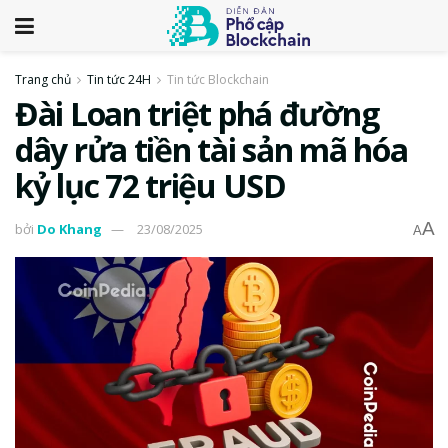
Trang chủ
Tin tức 24H
Tin tức Blockchain
Đài Loan triệt phá đường
dây rửa tiền tài sản mã hóa
kỷ lục 72 triệu USD
A
bởi
Do Khang
23/08/2025
A