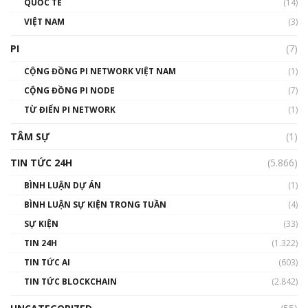
QUỐC TẾ
(14)
VIỆT NAM
(3)
Talkshow 16: Làn sóng số tại Việt Nam và thế
giới
PI
(7)
01:49:30
CỘNG ĐỒNG PI NETWORK VIỆT NAM
(1)
Talkshow 14: MemeCoin – Trò đùa tỷ đô
CỘNG ĐỒNG PI NODE
(7)
#phocapblockchain #PCB #meme
TỪ ĐIỂN PI NETWORK
(1)
01:29:26
TÂM SỰ
(1)
TIN TỨC 24H
(5.866)
BÌNH LUẬN DỰ ÁN
(1)
BÌNH LUẬN SỰ KIỆN TRONG TUẦN
(4)
SỰ KIỆN
(33)
TIN 24H
(1.322)
TIN TỨC AI
(603)
TIN TỨC BLOCKCHAIN
(2.842)