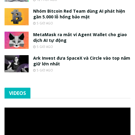
Nhóm Bitcoin Red Team dùng AI phát hiện
gần 5.000 lỗ hổng bảo mật
5 GIỜ AGO
MetaMask ra mắt ví Agent Wallet cho giao
dịch AI tự động
5 GIỜ AGO
Ark Invest đưa SpaceX và Circle vào top nắm
giữ lớn nhất
5 GIỜ AGO
VIDEOS