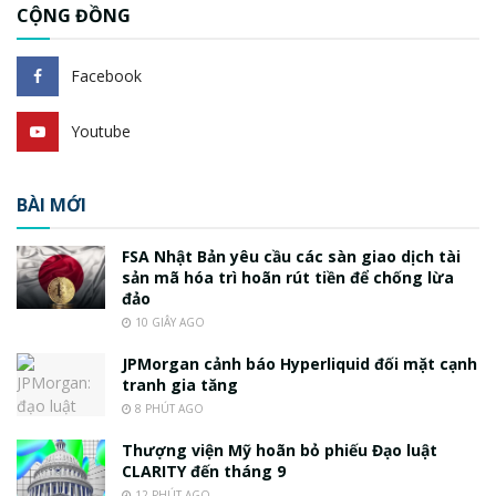
CỘNG ĐỒNG
Facebook
Youtube
BÀI MỚI
FSA Nhật Bản yêu cầu các sàn giao dịch tài
sản mã hóa trì hoãn rút tiền để chống lừa
đảo
10 GIÂY AGO
JPMorgan cảnh báo Hyperliquid đối mặt cạnh
tranh gia tăng
8 PHÚT AGO
Thượng viện Mỹ hoãn bỏ phiếu Đạo luật
CLARITY đến tháng 9
12 PHÚT AGO