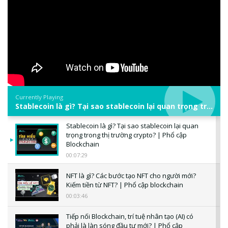
Currently Playing
Stablecoin là gì? Tại sao stablecoin lại quan trọng trong thị trường crypto? | Phổ cập Blockchain
Stablecoin là gì? Tại sao stablecoin lại quan
trọng trong thị trường crypto? | Phổ cập
Blockchain
00:07:29
NFT là gì? Các bước tạo NFT cho người mới?
Kiếm tiền từ NFT? | Phổ cập blockchain
00:03:46
Tiếp nối Blockchain, trí tuệ nhân tạo (AI) có
phải là làn sóng đầu tư mới? | Phổ cập