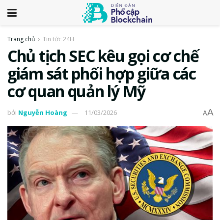
Trang chủ
Tin tức 24H
Chủ tịch SEC kêu gọi cơ chế
giám sát phối hợp giữa các
cơ quan quản lý Mỹ
A
bởi
Nguyễn Hoàng
11/03/2026
A