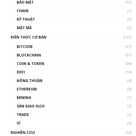
Talkshow 27: Ranh giới giữa tầm ảnh hưởng
BẢO MẬT
(15)
và sự thao túng giá | Phổ cập Blockchain
CHAIN
(1)
01:35:05
KỸ THUẬT
(2)
Nhân sự tương lại ngành Blockchain Việt
MẬT MÃ
(2)
Nam | Phổ cập Blockchain
KIẾN THỨC CƠ BẢN
(125)
00:43:47
BITCOIN
(17)
Blockchain đang được ứng dụng ở Việt Nam
BLOCKCHAIN
(51)
như thể nào?
COIN & TOKEN
(36)
00:39:31
DEFI
(19)
Chìa khóa mở lối cơ hội trước các quĩ đầu tư |
ĐỒNG THUẬN
(4)
Phổ cập Blockchain
ETHEREUM
(9)
00:35:11
MINING
(1)
Talkshow 20: Biến động giá của tài sản truyền
SÀN GIAO DỊCH
(3)
thống & Crypto qua các cuộc chiến | Phổ cập
Blockchain
TRADE
(2)
01:34:46
VÍ
(4)
Talkshow 19: GameFi Việt Nam – Báo động
NGHIÊN CỨU
(10)