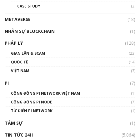
đỏ
CASE STUDY
(3)
01:24:45
METAVERSE
(18)
Talkshow18: Làn sóng tài năng Việt trở về từ
Silicon Valley - Sức bật mới cho Việt Nam
NHÂN SỰ BLOCKCHAIN
(1)
01:32:59
PHÁP LÝ
(128)
Talkshow17: Mùa đông Crypto – Chiếc khăn
GIAN LẬN & SCAM
gió ấm
(23)
01:40:40
QUỐC TẾ
(14)
VIỆT NAM
(3)
Talkshow 16: Làn sóng số tại Việt Nam và thế
giới
PI
(7)
01:49:30
CỘNG ĐỒNG PI NETWORK VIỆT NAM
(1)
Talkshow 14: MemeCoin – Trò đùa tỷ đô
CỘNG ĐỒNG PI NODE
(7)
#phocapblockchain #PCB #meme
TỪ ĐIỂN PI NETWORK
(1)
01:29:26
TÂM SỰ
(1)
TIN TỨC 24H
(5.864)