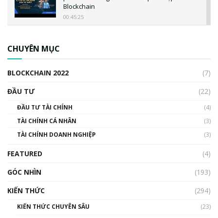
Blockchain
00:45:25
CBDC là gì? Tổng quan về CBDC? Tại sao
ngân hàng trung ương lại quan trọng? | Phổ
CHUYÊN MỤC
cập Blockchain
00:04:38
BLOCKCHAIN 2022
(7)
Triển vọng nào cho Bitcoin. Thị trường liệu có
uptrend trong năm 2023? | Phổ cập
ĐẦU TƯ
(22)
Blockchain
ĐẦU TƯ TÀI CHÍNH
(4)
00:02:14
TÀI CHÍNH CÁ NHÂN
(3)
Nhìn lại năm 2022: Những sự kiện ảnh hưởng
TÀI CHÍNH DOANH NGHIỆP
đến hệ sinh thái tiền mã hoá | Phổ cập
(3)
Blockchain
FEATURED
(4)
00:15:29
GÓC NHÌN
Nhìn lại năm 2022: Những nhân vật ảnh
(193)
hưởng nhất hệ sinh thái tiền mã hoá | Phổ
cập Blockchain
KIẾN THỨC
(294)
00:16:07
KIẾN THỨC CHUYÊN SÂU
(23)