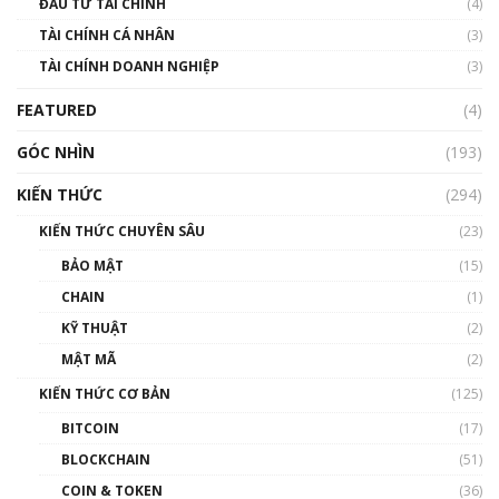
ĐẦU TƯ TÀI CHÍNH
(4)
00:02:14
TÀI CHÍNH CÁ NHÂN
(3)
Nhìn lại năm 2022: Những sự kiện ảnh hưởng
TÀI CHÍNH DOANH NGHIỆP
đến hệ sinh thái tiền mã hoá | Phổ cập
(3)
Blockchain
FEATURED
(4)
00:15:29
GÓC NHÌN
Nhìn lại năm 2022: Những nhân vật ảnh
(193)
hưởng nhất hệ sinh thái tiền mã hoá | Phổ
cập Blockchain
KIẾN THỨC
(294)
00:16:07
KIẾN THỨC CHUYÊN SÂU
(23)
Talkshow 27: Ranh giới giữa tầm ảnh hưởng
BẢO MẬT
(15)
và sự thao túng giá | Phổ cập Blockchain
CHAIN
(1)
01:35:05
KỸ THUẬT
(2)
Nhân sự tương lại ngành Blockchain Việt
MẬT MÃ
(2)
Nam | Phổ cập Blockchain
KIẾN THỨC CƠ BẢN
(125)
00:43:47
BITCOIN
(17)
Blockchain đang được ứng dụng ở Việt Nam
BLOCKCHAIN
(51)
như thể nào?
COIN & TOKEN
(36)
00:39:31