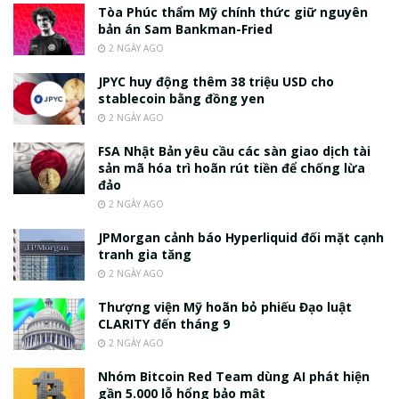
Tòa Phúc thẩm Mỹ chính thức giữ nguyên
bản án Sam Bankman-Fried
2 NGÀY AGO
JPYC huy động thêm 38 triệu USD cho
stablecoin bằng đồng yen
2 NGÀY AGO
FSA Nhật Bản yêu cầu các sàn giao dịch tài
sản mã hóa trì hoãn rút tiền để chống lừa
đảo
2 NGÀY AGO
JPMorgan cảnh báo Hyperliquid đối mặt cạnh
tranh gia tăng
2 NGÀY AGO
Thượng viện Mỹ hoãn bỏ phiếu Đạo luật
CLARITY đến tháng 9
2 NGÀY AGO
Nhóm Bitcoin Red Team dùng AI phát hiện
gần 5.000 lỗ hổng bảo mật