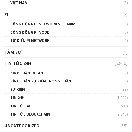
VIỆT NAM
(3)
Talkshow 16: Làn sóng số tại Việt Nam và thế
giới
PI
(7)
01:49:30
CỘNG ĐỒNG PI NETWORK VIỆT NAM
(1)
Talkshow 14: MemeCoin – Trò đùa tỷ đô
CỘNG ĐỒNG PI NODE
(7)
#phocapblockchain #PCB #meme
TỪ ĐIỂN PI NETWORK
(1)
01:29:26
TÂM SỰ
(1)
TIN TỨC 24H
(5.866)
BÌNH LUẬN DỰ ÁN
(1)
BÌNH LUẬN SỰ KIỆN TRONG TUẦN
(4)
SỰ KIỆN
(33)
TIN 24H
(1.322)
TIN TỨC AI
(603)
TIN TỨC BLOCKCHAIN
(2.842)
UNCATEGORIZED
(55)