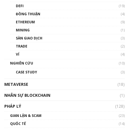
DEFI
(19)
Chìa khóa mở lối cơ hội trước các quĩ đầu tư |
ĐỒNG THUẬN
(4)
Phổ cập Blockchain
ETHEREUM
(9)
00:35:11
MINING
(1)
Talkshow 20: Biến động giá của tài sản truyền
SÀN GIAO DỊCH
(3)
thống & Crypto qua các cuộc chiến | Phổ cập
Blockchain
TRADE
(2)
01:34:46
VÍ
(4)
Talkshow 19: GameFi Việt Nam – Báo động
NGHIÊN CỨU
(10)
đỏ
CASE STUDY
(3)
01:24:45
METAVERSE
(18)
Talkshow18: Làn sóng tài năng Việt trở về từ
Silicon Valley - Sức bật mới cho Việt Nam
NHÂN SỰ BLOCKCHAIN
(1)
01:32:59
PHÁP LÝ
(128)
Talkshow17: Mùa đông Crypto – Chiếc khăn
GIAN LẬN & SCAM
gió ấm
(23)
01:40:40
QUỐC TẾ
(14)