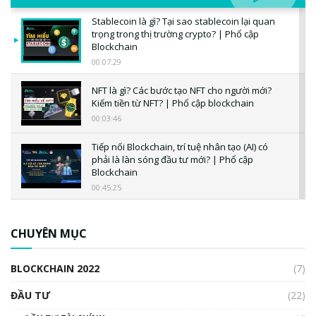
Stablecoin là gì? Tại sao stablecoin lại quan
trọng trong thị trường crypto? | Phổ cập
Blockchain
00:07:29
NFT là gì? Các bước tạo NFT cho người mới?
Kiếm tiền từ NFT? | Phổ cập blockchain
00:03:46
Tiếp nối Blockchain, trí tuệ nhân tạo (AI) có
phải là làn sóng đầu tư mới? | Phổ cập
Blockchain
00:45:25
CBDC là gì? Tổng quan về CBDC? Tại sao
ngân hàng trung ương lại quan trọng? | Phổ
CHUYÊN MỤC
cập Blockchain
00:04:38
BLOCKCHAIN 2022
(7)
Triển vọng nào cho Bitcoin. Thị trường liệu có
uptrend trong năm 2023? | Phổ cập
ĐẦU TƯ
(22)
Blockchain