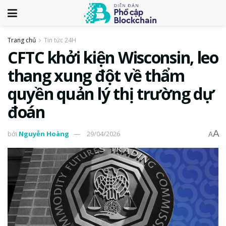
Trang chủ
Tin tức 24H
CFTC khởi kiện Wisconsin, leo
thang xung đột về thẩm
quyền quản lý thị trường dự
đoán
A
bởi
Nguyễn Hoàng
29/04/2026
A