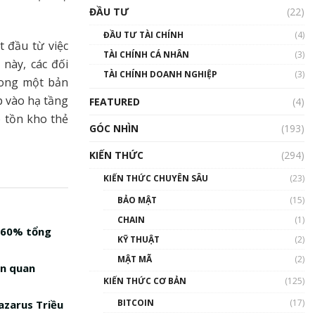
Triển vọng nào cho
ĐẦU TƯ
(22)
Bitcoin. Thị trường liệu có
uptrend trong năm 2023? |
ĐẦU TƯ TÀI CHÍNH
(4)
Phổ cập Blockchain
t đầu từ việc
TÀI CHÍNH CÁ NHÂN
(3)
00:02:14
này, các đối
TÀI CHÍNH DOANH NGHIỆP
(3)
Nhìn lại năm 2022: Những
rong một bản
sự kiện ảnh hưởng đến hệ
p vào hạ tầng
FEATURED
(4)
sinh thái tiền mã hoá |
o tồn kho thẻ
Phổ cập Blockchain
GÓC NHÌN
(193)
00:15:29
KIẾN THỨC
(294)
Nhìn lại năm 2022: Những
nhân vật ảnh hưởng nhất
KIẾN THỨC CHUYÊN SÂU
(23)
hệ sinh thái tiền mã hoá |
Phổ cập Blockchain
BẢO MẬT
(15)
00:16:07
CHAIN
(1)
m 60% tổng
Talkshow 27: Ranh giới
KỸ THUẬT
(2)
giữa tầm ảnh hưởng và sự
MẬT MÃ
(2)
thao túng giá | Phổ cập
ên quan
Blockchain
KIẾN THỨC CƠ BẢN
(125)
01:35:05
BITCOIN
(17)
azarus Triều