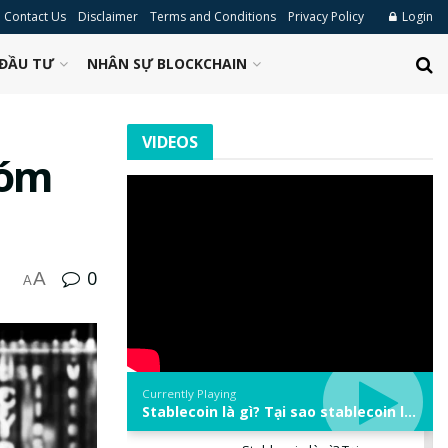
Contact Us
Disclaimer
Terms and Conditions
Privacy Policy
Login
ĐẦU TƯ
NHÂN SỰ BLOCKCHAIN
VIDEOS
hóm
0
A
A
Currently Playing
Stablecoin là gì? Tại sao stablecoin lại quan trọng trong thị trường crypto? | Phổ cập Blockchain