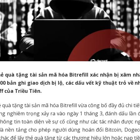
ẻ quà tặng tài sản mã hóa Bitrefill xác nhận bị xâm nh
00 bản ghi giao dịch bị lộ, các dấu vết kỹ thuật trỏ về 
f của Triều Tiên.
 quà tặng tài sản mã hóa Bitrefill vừa công bố đầy đủ chi tiế
g nghiêm trọng xảy ra vào ngày 1 tháng 3, đánh dấu lần đ
thông tin toàn diện về sự cố cũng như các tác nhân được 
ll là nền tảng cho phép người dùng hoán đổi Bitcoin, Dogeco
hác để lấy thẻ quà tặng từ các thương hiệu lớn hoặc nạp tiề