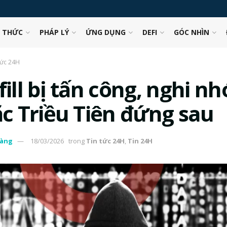
N THỨC
PHÁP LÝ
ỨNG DỤNG
DEFI
GÓC NHÌN
tức 24H
fill bị tấn công, nghi n
ặc Triều Tiên đứng sau
àng
18/03/2026
trong
Tin tức 24H
,
Tin 24H