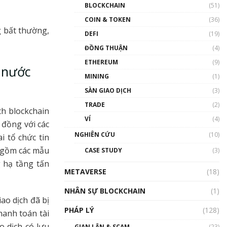
Nhân sự tương lại ngành
BLOCKCHAIN
(51)
Blockchain Việt Nam | Phổ
cập Blockchain
COIN & TOKEN
(36)
g bất thường,
00:43:47
DEFI
(19)
ĐỒNG THUẬN
(4)
Blockchain đang được ứng
dụng ở Việt Nam như thể
ETHEREUM
(9)
nào?
à nước
MINING
(1)
00:39:31
SÀN GIAO DỊCH
(3)
Chìa khóa mở lối cơ hội
TRADE
(2)
trước các quĩ đầu tư | Phổ
ch blockchain
cập Blockchain
VÍ
(4)
 đồng với các
00:35:11
NGHIÊN CỨU
(10)
i tổ chức tin
Talkshow 20: Biến động
o gồm các mẫu
CASE STUDY
(3)
giá của tài sản truyền
thống & Crypto qua các
g hạ tầng tấn
METAVERSE
cuộc chiến | Phổ cập
(18)
Blockchain
NHÂN SỰ BLOCKCHAIN
(1)
01:34:46
ao dịch đã bị
PHÁP LÝ
(128)
Talkshow 19: GameFi Việt
hanh toán tài
Nam – Báo động đỏ
o dịch có lưu
GIAN LẬN & SCAM
(23)