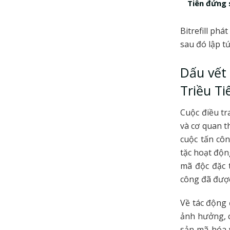
Tiên đứng 
Bitrefill ph
sau đó lập t
Dấu vết 
Triều Ti
Cuộc điều tr
và cơ quan t
cuộc tấn côn
tặc hoạt độn
mã độc đặc t
công đã được
Về tác động 
ảnh hưởng, c
sản mã hóa v