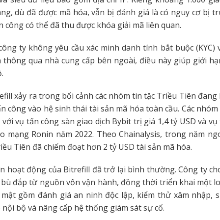
ng, dù đã được mã hóa, vẫn bị đánh giá là có nguy cơ bị tr
n công có thể đã thu được khóa giải mã liên quan.
công ty không yêu cầu xác minh danh tính bắt buộc (KYC) 
h thông qua nhà cung cấp bên ngoài, điều này giúp giới h
ộ.
refill xảy ra trong bối cảnh các nhóm tin tặc Triều Tiên đang
n công vào hệ sinh thái tài sản mã hóa toàn cầu. Các nhóm
t với vụ tấn công sàn giao dịch Bybit trị giá 1,4 tỷ USD và v
o mạng Ronin năm 2022. Theo Chainalysis, trong năm ngoá
Triều Tiên đã chiếm đoạt hơn 2 tỷ USD tài sản mã hóa.
n hoạt động của Bitrefill đã trở lại bình thường. Công ty cho
 bù đắp từ nguồn vốn vận hành, đồng thời triển khai một l
 mật gồm đánh giá an ninh độc lập, kiểm thử xâm nhập, si
p nội bộ và nâng cấp hệ thống giám sát sự cố.