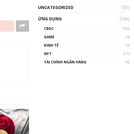
UNCATEGORIZED
(55)
ỨNG DỤNG
(106)
CBDC
(53)
GAME
(4)
KINH TẾ
(4)
NFT
(17)
TÀI CHÍNH NGÂN HÀNG
(6)