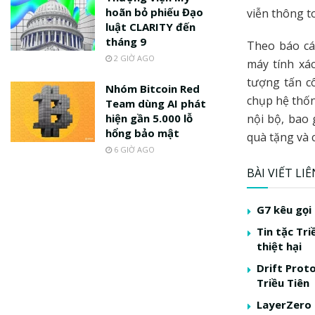
hoãn bỏ phiếu Đạo
viễn thông t
luật CLARITY đến
tháng 9
Theo báo c
2 GIỜ AGO
máy tính xá
tượng tấn c
Nhóm Bitcoin Red
chụp hệ thốn
Team dùng AI phát
hiện gần 5.000 lỗ
nội bộ, bao 
hổng bảo mật
quà tặng và 
6 GIỜ AGO
BÀI VIẾT LI
G7 kêu gọi 
Tin tặc Tr
thiệt hại
Drift Prot
Triều Tiên
LayerZero 