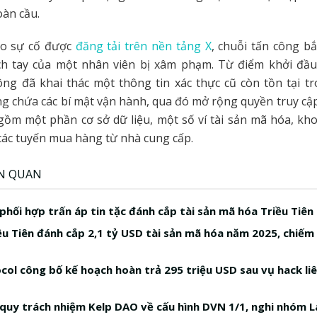
oàn cầu.
áo sự cố được
đăng tải trên nền tảng X
, chuỗi tấn công bắ
ch tay của một nhân viên bị xâm phạm. Từ điểm khởi đầu 
ông đã khai thác một thông tin xác thực cũ còn tồn tại t
g chứa các bí mật vận hành, qua đó mở rộng quyền truy cậ
gồm một phần cơ sở dữ liệu, một số ví tài sản mã hóa, kh
các tuyến mua hàng từ nhà cung cấp.
ÊN QUAN
phối hợp trấn áp tin tặc đánh cắp tài sản mã hóa Triều Tiên
iều Tiên đánh cắp 2,1 tỷ USD tài sản mã hóa năm 2025, chiế
ocol công bố kế hoạch hoàn trả 295 triệu USD sau vụ hack li
quy trách nhiệm Kelp DAO về cấu hình DVN 1/1, nghi nhóm L