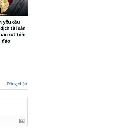
n yêu cầu
dịch tài sản
oãn rút tiền
a đảo
Đăng nhập