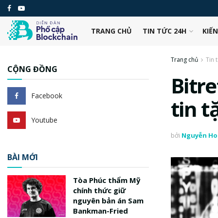
TRANG CHỦ
TIN TỨC 24H
KIẾ
Trang chủ
Tin 
CỘNG ĐỒNG
Bitre
Facebook
tin t
Youtube
bởi
Nguyễn Ho
BÀI MỚI
Tòa Phúc thẩm Mỹ
chính thức giữ
nguyên bản án Sam
Bankman-Fried