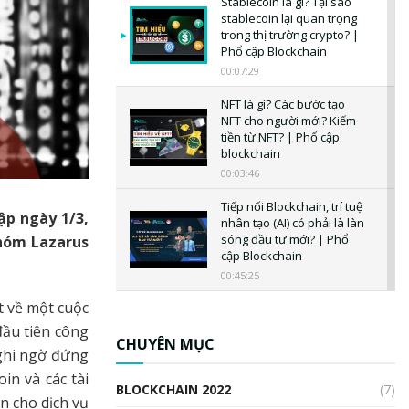
Stablecoin là gì? Tại sao
stablecoin lại quan trọng
trong thị trường crypto? |
Phổ cập Blockchain
00:07:29
NFT là gì? Các bước tạo
NFT cho người mới? Kiếm
tiền từ NFT? | Phổ cập
blockchain
00:03:46
Tiếp nối Blockchain, trí tuệ
ập ngày 1/3,
nhân tạo (AI) có phải là làn
sóng đầu tư mới? | Phổ
nhóm Lazarus
cập Blockchain
00:45:25
t về một cuộc
CBDC là gì? Tổng quan về
CBDC? Tại sao ngân hàng
ầu tiên công
trung ương lại quan trọng?
CHUYÊN MỤC
nghi ngờ đứng
| Phổ cập Blockchain
in và các tài
00:04:38
BLOCKCHAIN 2022
(7)
n cho dịch vụ