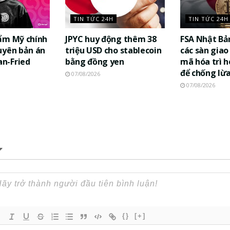
TIN TỨC 24H
TIN TỨC 24H
ẩm Mỹ chính
JPYC huy động thêm 38
FSA Nhật Bả
uyên bản án
triệu USD cho stablecoin
các sàn giao 
n-Fried
bằng đồng yen
mã hóa trì h
để chống lừ
07/08/2026
07/08/2026
{}
[+]