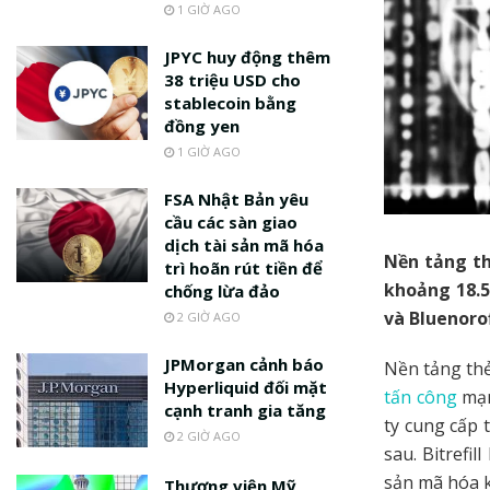
1 GIỜ AGO
JPYC huy động thêm
38 triệu USD cho
stablecoin bằng
đồng yen
1 GIỜ AGO
FSA Nhật Bản yêu
cầu các sàn giao
dịch tài sản mã hóa
Nền tảng th
trì hoãn rút tiền để
khoảng 18.5
chống lừa đảo
và Bluenorof
2 GIỜ AGO
JPMorgan cảnh báo
Nền tảng thẻ
Hyperliquid đối mặt
tấn công
mạn
cạnh tranh gia tăng
ty cung cấp 
2 GIỜ AGO
sau. Bitrefi
sản mã hóa k
Thượng viện Mỹ