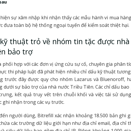
sau
át hiện sự xâm nhập khi nhận thấy các mẫu hành vi mua hàn
ức đưa toàn bộ hệ thống ngoại tuyến để kiểm soát thiệt hại.
kỹ thuật trỏ về nhóm tin tặc được nh
ên bảo trợ
a phối hợp với các đơn vị ứng cứu sự cố, chuyên gia phân tí
hực thi pháp luật đã phát hiện nhiều chỉ dấu kỹ thuật tương
g trước đây được quy cho nhóm Lazarus và Bluenoroff, ha
g dưới sự bảo trợ của nhà nước Triều Tiên. Các chỉ dấu ba
rưng, kết quả truy vết trên chuỗi khối và việc tái sử dụn
 ghi nhận trong các vụ trước.
đến người dùng, Bitrefill xác nhận khoảng 18.500 bản ghi gi
hứa các trường dữ liệu giới hạn như địa chỉ email, địa chỉ t
à siêu dữ liệu bao gồm địa chỉ IP. Riêng khoảng 1.000 gia