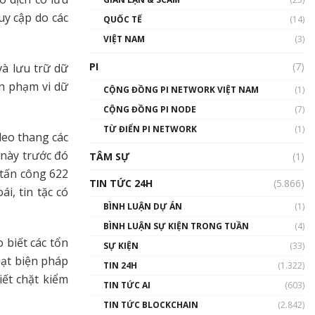
01:24:45
uy cập do các
QUỐC TẾ
(14)
Talkshow18: Làn sóng tài
VIỆT NAM
(3)
năng Việt trở về từ Silicon
Valley - Sức bật mới cho
PI
(7)
và lưu trữ dữ
Việt Nam
ạn phạm vi dữ
01:32:59
CỘNG ĐỒNG PI NETWORK VIỆT NAM
(1)
CỘNG ĐỒNG PI NODE
(7)
Talkshow17: Mùa đông
TỪ ĐIỂN PI NETWORK
Crypto – Chiếc khăn gió ấm
(1)
 leo thang các
01:40:40
 này trước đó
TÂM SỰ
(1)
ụ tấn công 622
Talkshow 16: Làn sóng số
TIN TỨC 24H
(5.866)
tại Việt Nam và thế giới
i, tin tặc có
01:49:30
BÌNH LUẬN DỰ ÁN
(1)
BÌNH LUẬN SỰ KIỆN TRONG TUẦN
(4)
Talkshow 14: MemeCoin –
 biết các tổn
Trò đùa tỷ đô
SỰ KIỆN
(33)
#phocapblockchain #PCB
oạt biện pháp
TIN 24H
(1.322)
#meme
ết chặt kiểm
TIN TỨC AI
(603)
01:29:26
TIN TỨC BLOCKCHAIN
(2.842)