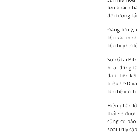
tên khách hà
đối tượng tấ
Đáng lưu ý, 
liệu xác min
liệu bị phơi l
Sự cố tại Bit
hoạt động tấ
đã bị liên kế
triệu USD và
liên hệ với 
Hiện phần lớ
thất sẽ được
củng cố bảo
soát truy cậ