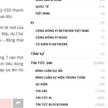
01:24:45
QUỐC TẾ
(14)
 tỷ USD thanh
Talkshow18: Làn sóng tài
VIỆT NAM
(3)
lao dốc.
năng Việt trở về từ Silicon
Valley - Sức bật mới cho
PI
(7)
Việt Nam
nh tế mới của
01:32:59
CỘNG ĐỒNG PI NETWORK VIỆT NAM
(1)
. Mặc dù Chủ
CỘNG ĐỒNG PI NODE
(7)
u – động thái
Talkshow17: Mùa đông
TỪ ĐIỂN PI NETWORK
Crypto – Chiếc khăn gió ấm
(1)
01:40:40
TÂM SỰ
(1)
áng 7 vào thứ
Talkshow 16: Làn sóng số
TIN TỨC 24H
(5.866)
tin tiêu dùng
tại Việt Nam và thế giới
p lực lên thị
01:49:30
BÌNH LUẬN DỰ ÁN
(1)
BÌNH LUẬN SỰ KIỆN TRONG TUẦN
(4)
Talkshow 14: MemeCoin –
Trò đùa tỷ đô
SỰ KIỆN
(33)
#phocapblockchain #PCB
TIN 24H
(1.322)
#meme
TIN TỨC AI
(603)
01:29:26
TIN TỨC BLOCKCHAIN
(2.842)