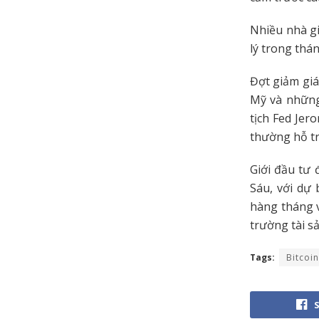
Nhiều nhà gi
lý trong thán
Đợt giảm giá
Mỹ và những
tịch Fed Jer
thường hỗ trợ
Giới đầu tư 
Sáu, với dự 
hàng tháng v
trường tài s
Tags:
Bitcoin