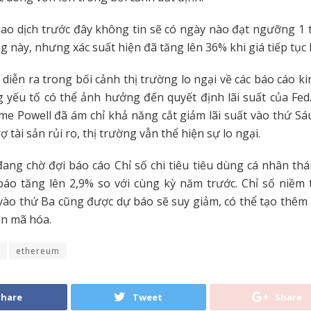
ao dịch trước đây không tin sẽ có ngày nào đạt ngưỡng 1
g này, nhưng xác suất hiện đã tăng lên 36% khi giá tiếp tục 
 diễn ra trong bối cảnh thị trường lo ngại về các báo cáo ki
 yếu tố có thể ảnh hưởng đến quyết định lãi suất của Fed
ome Powell đã ám chỉ khả năng cắt giảm lãi suất vào thứ Sá
 tài sản rủi ro, thị trường vẫn thể hiện sự lo ngại.
đang chờ đợi báo cáo Chỉ số chi tiêu tiêu dùng cá nhân th
báo tăng lên 2,9% so với cùng kỳ năm trước. Chỉ số niềm 
ào thứ Ba cũng được dự báo sẽ suy giảm, có thể tạo thêm á
ản mã hóa.
ethereum
Share
Tweet
Share