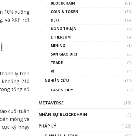
Nhân sự tương lại ngành
BLOCKCHAIN
(51)
Blockchain Việt Nam | Phổ
hơn 10% xuống
cập Blockchain
COIN & TOKEN
(36)
00:43:47
, và XRP rớt
DEFI
(19)
ĐỒNG THUẬN
(4)
Blockchain đang được ứng
dụng ở Việt Nam như thể
ETHEREUM
(9)
nào?
ị
MINING
(1)
00:39:31
SÀN GIAO DỊCH
(3)
Chìa khóa mở lối cơ hội
TRADE
(2)
trước các quĩ đầu tư | Phổ
cập Blockchain
VÍ
(4)
thanh lý trên
00:35:11
NGHIÊN CỨU
(10)
n khoảng 210
Talkshow 20: Biến động
trong tổng số
CASE STUDY
(3)
giá của tài sản truyền
thống & Crypto qua các
METAVERSE
cuộc chiến | Phổ cập
(18)
Blockchain
háo cuối tuần
NHÂN SỰ BLOCKCHAIN
(1)
01:34:46
khoản mỏng và
PHÁP LÝ
(128)
 cực kỳ nhạy
Talkshow 19: GameFi Việt
Nam – Báo động đỏ
GIAN LẬN & SCAM
(23)