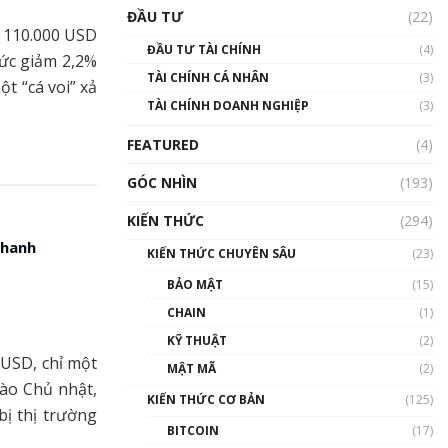
Triển vọng nào cho
ĐẦU TƯ
(22)
Bitcoin. Thị trường liệu có
i 110.000 USD
uptrend trong năm 2023? |
ĐẦU TƯ TÀI CHÍNH
(4)
Phổ cập Blockchain
mức giảm 2,2%
TÀI CHÍNH CÁ NHÂN
(3)
00:02:14
t “cá voi” xả
TÀI CHÍNH DOANH NGHIỆP
(3)
Nhìn lại năm 2022: Những
sự kiện ảnh hưởng đến hệ
FEATURED
(4)
sinh thái tiền mã hoá |
Phổ cập Blockchain
GÓC NHÌN
(193)
00:15:29
KIẾN THỨC
(294)
Nhìn lại năm 2022: Những
nhân vật ảnh hưởng nhất
nhanh
KIẾN THỨC CHUYÊN SÂU
(23)
hệ sinh thái tiền mã hoá |
Phổ cập Blockchain
BẢO MẬT
(15)
00:16:07
CHAIN
(1)
Talkshow 27: Ranh giới
KỸ THUẬT
(2)
giữa tầm ảnh hưởng và sự
USD, chỉ một
MẬT MÃ
(2)
thao túng giá | Phổ cập
vào Chủ nhật,
Blockchain
KIẾN THỨC CƠ BẢN
(125)
bị thị trường
01:35:05
BITCOIN
(17)