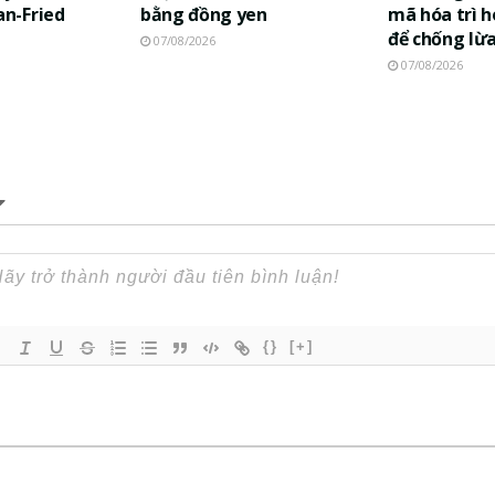
n-Fried
bằng đồng yen
mã hóa trì h
để chống lừ
07/08/2026
07/08/2026
{}
[+]