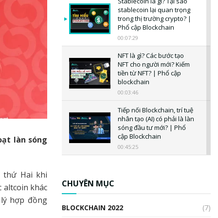
Stablecoin là gì? Tại sao
stablecoin lại quan trọng
trong thị trường crypto? |
Phổ cập Blockchain
00:07:29
NFT là gì? Các bước tạo
NFT cho người mới? Kiếm
tiền từ NFT? | Phổ cập
blockchain
00:03:46
Tiếp nối Blockchain, trí tuệ
nhân tạo (AI) có phải là làn
sóng đầu tư mới? | Phổ
cập Blockchain
oạt làn sóng
00:45:25
CBDC là gì? Tổng quan về
CBDC? Tại sao ngân hàng
 thứ Hai khi
trung ương lại quan trọng?
CHUYÊN MỤC
 altcoin khác
| Phổ cập Blockchain
 lý hợp đồng
00:04:38
BLOCKCHAIN 2022
(7)