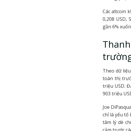
Các altcoin 
0,208 USD, 
gần 6% xuốn
Thanh 
trườn
Theo dữ liệ
toàn thị tr
triệu USD. Đ
903 triệu USD
Joe DiPasqua
chỉ là yếu t
tâm lý dè c
cảm trước cá