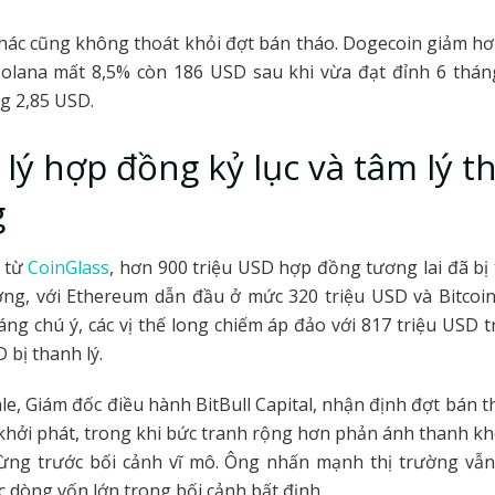
khác cũng không thoát khỏi đợt bán tháo. Dogecoin giảm 
Solana mất 8,5% còn 186 USD sau khi vừa đạt đỉnh 6 tháng
g 2,85 USD.
lý hợp đồng kỷ lục và tâm lý th
g
u từ
CoinGlass
, hơn 900 triệu USD hợp đồng tương lai đã bị 
ường, với Ethereum dẫn đầu ở mức 320 triệu USD và Bitcoi
áng chú ý, các vị thế long chiếm áp đảo với 817 triệu USD 
 bị thanh lý.
le, Giám đốc điều hành BitBull Capital, nhận định đợt bán t
ố khởi phát, trong khi bức tranh rộng hơn phản ánh thanh 
hừng trước bối cảnh vĩ mô. Ông nhấn mạnh thị trường vẫn
c dòng vốn lớn trong bối cảnh bất định.