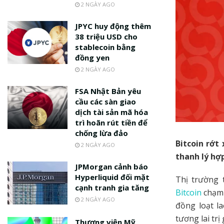
2 NGÀY AGO
JPYC huy động thêm
38 triệu USD cho
stablecoin bằng
đồng yen
2 NGÀY AGO
FSA Nhật Bản yêu
cầu các sàn giao
dịch tài sản mã hóa
trì hoãn rút tiền để
chống lừa đảo
Bitcoin rớt
2 NGÀY AGO
thanh lý hợp
JPMorgan cảnh báo
Hyperliquid đối mặt
Thị trường 
cạnh tranh gia tăng
Bitcoin
chạm 
2 NGÀY AGO
đồng loạt l
tương lai trị
Thượng viện Mỹ