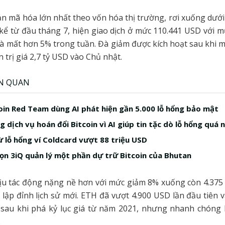
 sản mã hóa lớn nhất theo vốn hóa thị trường, rơi xuống dướ
 kể từ đầu tháng 7, hiện giao dịch ở mức 110.441 USD với 
à mất hơn 5% trong tuần. Đà giảm được kích hoạt sau khi mộ
n trị giá 2,7 tỷ USD vào Chủ nhật.
ÊN QUAN
in Red Team dùng AI phát hiện gần 5.000 lỗ hổng bảo mật
 dịch vụ hoán đổi Bitcoin vì AI giúp tin tặc dò lỗ hổng quá 
ừ lỗ hổng ví Coldcard vượt 88 triệu USD
ọn 3iQ quản lý một phần dự trữ Bitcoin của Bhutan
ịu tác động nặng nề hơn với mức giảm 8% xuống còn 4.375 
 lập đỉnh lịch sử mới. ETH đã vượt 4.900 USD lần đầu tiên 
 sau khi phá kỷ lục giá từ năm 2021, nhưng nhanh chóng 
.