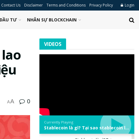
Contact Us
Disclaimer
Terms and Conditions
Privacy Policy
Login
ĐẦU TƯ
NHÂN SỰ BLOCKCHAIN
VIDEOS
 lao
iệu
0
A
A
Currently Playing
Stablecoin là gì? Tại sao stablecoin lại quan trọng trong thị trường crypto? | Phổ cập Blockchain