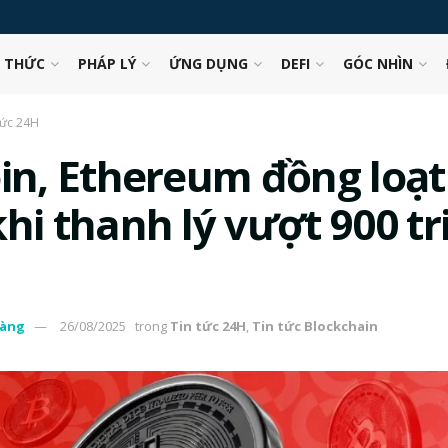
N THỨC
PHÁP LÝ
ỨNG DỤNG
DEFI
GÓC NHÌN
tức 24H
oin, Ethereum đồng loạt
hi thanh lý vượt 900 tr
àng
26/08/2025
trong
Tin tức 24H
,
Tin tức Blockchain