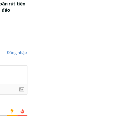
oãn rút tiền
a đảo
Đăng nhập