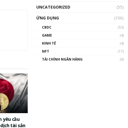
UNCATEGORIZED
(55)
ỨNG DỤNG
(106)
CBDC
(53)
GAME
(4)
KINH TẾ
(4)
NFT
(17)
TÀI CHÍNH NGÂN HÀNG
(6)
n yêu cầu
dịch tài sản