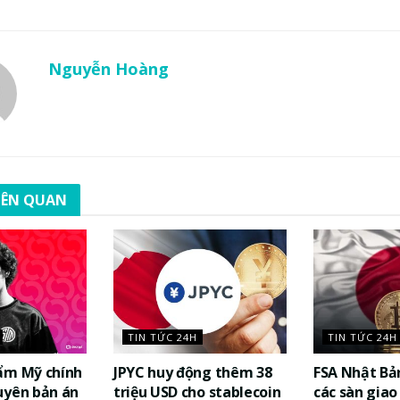
Nguyễn Hoàng
LIÊN QUAN
TIN TỨC 24H
TIN TỨC 24H
ẩm Mỹ chính
JPYC huy động thêm 38
FSA Nhật Bả
uyên bản án
triệu USD cho stablecoin
các sàn giao 