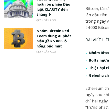
hoãn bỏ phiếu Đạo
Bitcoin, tài
luật CLARITY đến
tháng 9
lần đầu tiên
2 NGÀY AGO
trong ngày v
24.000 Bitcoi
Nhóm Bitcoin Red
Team dùng AI phát
BÀI VIẾT LI
hiện gần 5.000 lỗ
hổng bảo mật
2 NGÀY AGO
Nhóm Bitco
Boltz ngừng
Thiệt hại t
Gelephu ch
Ethereum ch
ngày sau khi
chỉ hai ngày
“trừng phạt”