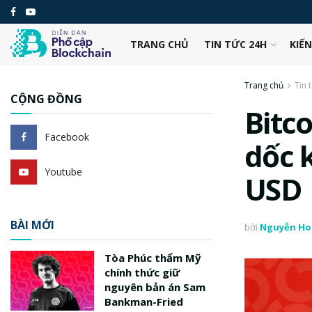
TRANG CHỦ
TIN TỨC 24H
KIẾ
Trang chủ
Tin 
CỘNG ĐỒNG
Bitc
Facebook
dốc k
Youtube
USD
BÀI MỚI
bởi
Nguyễn Ho
Tòa Phúc thẩm Mỹ
chính thức giữ
nguyên bản án Sam
Bankman-Fried