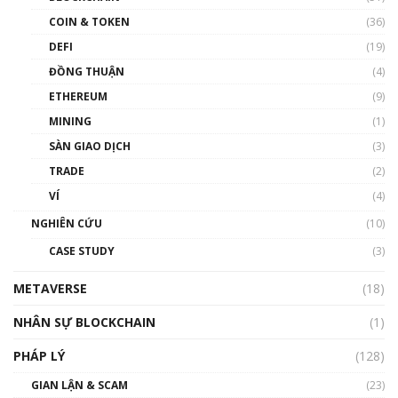
như thể nào?
COIN & TOKEN
(36)
00:39:31
DEFI
(19)
Chìa khóa mở lối cơ hội trước các quĩ đầu tư |
ĐỒNG THUẬN
(4)
Phổ cập Blockchain
ETHEREUM
(9)
00:35:11
MINING
(1)
Talkshow 20: Biến động giá của tài sản truyền
SÀN GIAO DỊCH
(3)
thống & Crypto qua các cuộc chiến | Phổ cập
Blockchain
TRADE
(2)
01:34:46
VÍ
(4)
Talkshow 19: GameFi Việt Nam – Báo động
NGHIÊN CỨU
(10)
đỏ
CASE STUDY
(3)
01:24:45
METAVERSE
(18)
Talkshow18: Làn sóng tài năng Việt trở về từ
Silicon Valley - Sức bật mới cho Việt Nam
NHÂN SỰ BLOCKCHAIN
(1)
01:32:59
PHÁP LÝ
(128)
Talkshow17: Mùa đông Crypto – Chiếc khăn
GIAN LẬN & SCAM
gió ấm
(23)