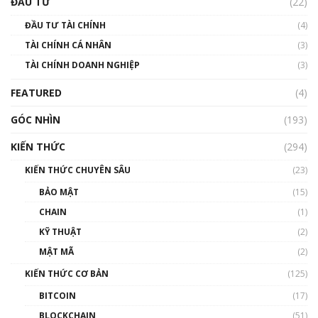
ĐẦU TƯ
(22)
Blockchain
ĐẦU TƯ TÀI CHÍNH
(4)
00:02:14
TÀI CHÍNH CÁ NHÂN
(3)
Nhìn lại năm 2022: Những sự kiện ảnh hưởng
TÀI CHÍNH DOANH NGHIỆP
đến hệ sinh thái tiền mã hoá | Phổ cập
(3)
Blockchain
FEATURED
(4)
00:15:29
GÓC NHÌN
Nhìn lại năm 2022: Những nhân vật ảnh
(193)
hưởng nhất hệ sinh thái tiền mã hoá | Phổ
cập Blockchain
KIẾN THỨC
(294)
00:16:07
KIẾN THỨC CHUYÊN SÂU
(23)
Talkshow 27: Ranh giới giữa tầm ảnh hưởng
BẢO MẬT
(15)
và sự thao túng giá | Phổ cập Blockchain
CHAIN
(1)
01:35:05
KỸ THUẬT
(2)
Nhân sự tương lại ngành Blockchain Việt
MẬT MÃ
(2)
Nam | Phổ cập Blockchain
KIẾN THỨC CƠ BẢN
(125)
00:43:47
BITCOIN
(17)
Blockchain đang được ứng dụng ở Việt Nam
BLOCKCHAIN
(51)