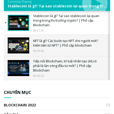
Currently Playing
Stablecoin là gì? Tại sao stablecoin lại quan trọng trong thị trường crypto? | Phổ cập Blockchain
Stablecoin là gì? Tại sao stablecoin lại quan
trọng trong thị trường crypto? | Phổ cập
Blockchain
00:07:29
NFT là gì? Các bước tạo NFT cho người mới?
Kiếm tiền từ NFT? | Phổ cập blockchain
00:03:46
Tiếp nối Blockchain, trí tuệ nhân tạo (AI) có
phải là làn sóng đầu tư mới? | Phổ cập
Blockchain
00:45:25
CBDC là gì? Tổng quan về CBDC? Tại sao
ngân hàng trung ương lại quan trọng? | Phổ
CHUYÊN MỤC
cập Blockchain
00:04:38
BLOCKCHAIN 2022
(7)
Triển vọng nào cho Bitcoin. Thị trường liệu có
uptrend trong năm 2023? | Phổ cập