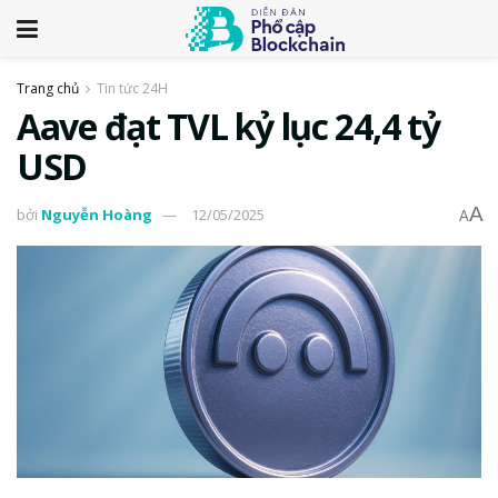
Trang chủ
Tin tức 24H
Aave đạt TVL kỷ lục 24,4 tỷ
USD
A
bởi
Nguyễn Hoàng
12/05/2025
A