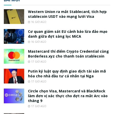
Western Union ra mắt Stablecard, tích hợp
stablecoin USDT vào mạng lưới Visa
16 GIỜ AGO
Cơ quan giám sát EU cảnh báo lừa đảo mạo
danh giữa đợt sàng lọc MiCA
16 GIỜ AGO
Mastercard thí điểm Crypto Credential cùng
Borderless.xyz cho thanh toán stablecoin
17 GIỜ AGO
Putin ký luật quy định giao dịch tài sản mã
hóa cho nhà đầu tư cá nhân tại Nga
17 GIỜ AGO
Circle chọn Visa, Mastercard và BlackRock
làm đơn vị xác thực cho đợt ra mắt Arc vào
tháng 9
17 GIỜ AGO