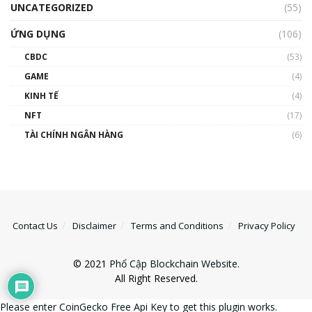
UNCATEGORIZED
(55)
ỨNG DỤNG
(106)
CBDC
(53)
GAME
(4)
KINH TẾ
(4)
NFT
(17)
TÀI CHÍNH NGÂN HÀNG
(6)
Contact Us
Disclaimer
Terms and Conditions
Privacy Policy
© 2021
Phổ Cập Blockchain Website
.
All Right Reserved.
Please enter CoinGecko Free Api Key to get this plugin works.