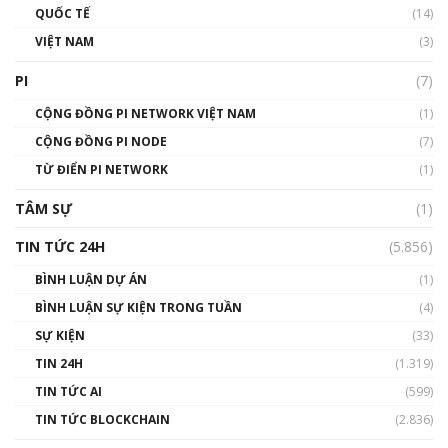
01:40:40
QUỐC TẾ
(14)
VIỆT NAM
(3)
Talkshow 16: Làn sóng số tại Việt Nam và thế
giới
PI
(7)
01:49:30
CỘNG ĐỒNG PI NETWORK VIỆT NAM
(1)
Talkshow 14: MemeCoin – Trò đùa tỷ đô
CỘNG ĐỒNG PI NODE
(7)
#phocapblockchain #PCB #meme
TỪ ĐIỂN PI NETWORK
(1)
01:29:26
TÂM SỰ
(1)
TIN TỨC 24H
(5.856)
BÌNH LUẬN DỰ ÁN
(1)
BÌNH LUẬN SỰ KIỆN TRONG TUẦN
(4)
SỰ KIỆN
(33)
TIN 24H
(1.319)
TIN TỨC AI
(599)
TIN TỨC BLOCKCHAIN
(2.836)