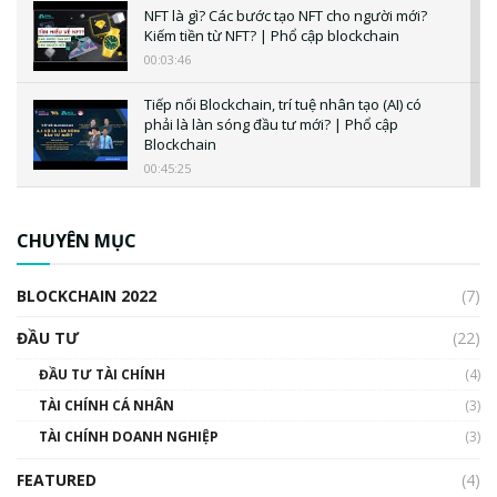
NFT là gì? Các bước tạo NFT cho người mới?
Kiếm tiền từ NFT? | Phổ cập blockchain
00:03:46
Tiếp nối Blockchain, trí tuệ nhân tạo (AI) có
phải là làn sóng đầu tư mới? | Phổ cập
Blockchain
00:45:25
CBDC là gì? Tổng quan về CBDC? Tại sao
ngân hàng trung ương lại quan trọng? | Phổ
CHUYÊN MỤC
cập Blockchain
00:04:38
BLOCKCHAIN 2022
(7)
Triển vọng nào cho Bitcoin. Thị trường liệu có
uptrend trong năm 2023? | Phổ cập
ĐẦU TƯ
(22)
Blockchain
ĐẦU TƯ TÀI CHÍNH
(4)
00:02:14
TÀI CHÍNH CÁ NHÂN
(3)
Nhìn lại năm 2022: Những sự kiện ảnh hưởng
TÀI CHÍNH DOANH NGHIỆP
đến hệ sinh thái tiền mã hoá | Phổ cập
(3)
Blockchain
FEATURED
(4)
00:15:29