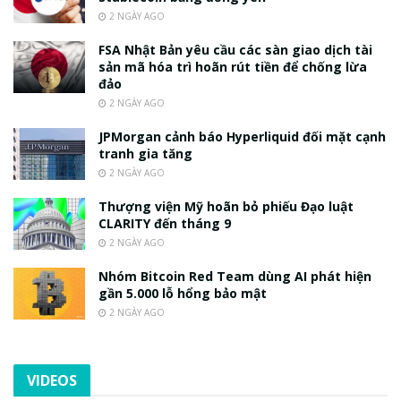
2 NGÀY AGO
FSA Nhật Bản yêu cầu các sàn giao dịch tài
sản mã hóa trì hoãn rút tiền để chống lừa
đảo
2 NGÀY AGO
JPMorgan cảnh báo Hyperliquid đối mặt cạnh
tranh gia tăng
2 NGÀY AGO
Thượng viện Mỹ hoãn bỏ phiếu Đạo luật
CLARITY đến tháng 9
2 NGÀY AGO
Nhóm Bitcoin Red Team dùng AI phát hiện
gần 5.000 lỗ hổng bảo mật
2 NGÀY AGO
VIDEOS