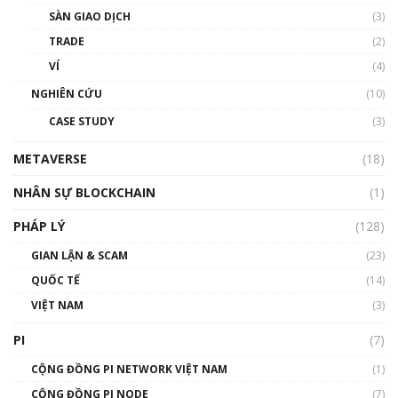
Talkshow 20: Biến động giá của tài sản truyền
SÀN GIAO DỊCH
(3)
thống & Crypto qua các cuộc chiến | Phổ cập
Blockchain
TRADE
(2)
01:34:46
VÍ
(4)
Talkshow 19: GameFi Việt Nam – Báo động
NGHIÊN CỨU
(10)
đỏ
CASE STUDY
(3)
01:24:45
METAVERSE
(18)
Talkshow18: Làn sóng tài năng Việt trở về từ
Silicon Valley - Sức bật mới cho Việt Nam
NHÂN SỰ BLOCKCHAIN
(1)
01:32:59
PHÁP LÝ
(128)
Talkshow17: Mùa đông Crypto – Chiếc khăn
GIAN LẬN & SCAM
gió ấm
(23)
01:40:40
QUỐC TẾ
(14)
VIỆT NAM
(3)
Talkshow 16: Làn sóng số tại Việt Nam và thế
giới
PI
(7)
01:49:30
CỘNG ĐỒNG PI NETWORK VIỆT NAM
(1)
Talkshow 14: MemeCoin – Trò đùa tỷ đô
CỘNG ĐỒNG PI NODE
(7)