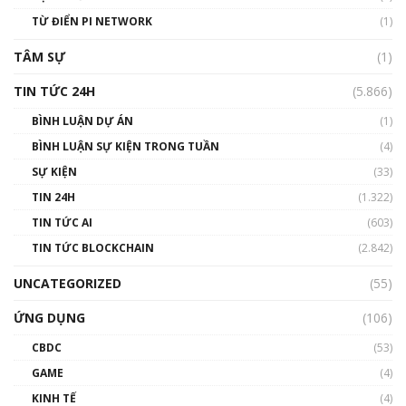
#phocapblockchain #PCB #meme
TỪ ĐIỂN PI NETWORK
(1)
01:29:26
TÂM SỰ
(1)
TIN TỨC 24H
(5.866)
BÌNH LUẬN DỰ ÁN
(1)
BÌNH LUẬN SỰ KIỆN TRONG TUẦN
(4)
SỰ KIỆN
(33)
TIN 24H
(1.322)
TIN TỨC AI
(603)
TIN TỨC BLOCKCHAIN
(2.842)
UNCATEGORIZED
(55)
ỨNG DỤNG
(106)
CBDC
(53)
GAME
(4)
KINH TẾ
(4)