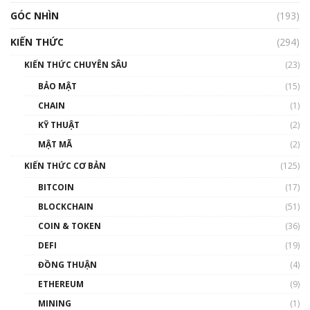
GÓC NHÌN
Nhìn lại năm 2022: Những nhân vật ảnh
(193)
hưởng nhất hệ sinh thái tiền mã hoá | Phổ
cập Blockchain
KIẾN THỨC
(294)
00:16:07
KIẾN THỨC CHUYÊN SÂU
(23)
Talkshow 27: Ranh giới giữa tầm ảnh hưởng
BẢO MẬT
(15)
và sự thao túng giá | Phổ cập Blockchain
CHAIN
(1)
01:35:05
KỸ THUẬT
(2)
Nhân sự tương lại ngành Blockchain Việt
MẬT MÃ
(2)
Nam | Phổ cập Blockchain
KIẾN THỨC CƠ BẢN
(125)
00:43:47
BITCOIN
(17)
Blockchain đang được ứng dụng ở Việt Nam
BLOCKCHAIN
(51)
như thể nào?
COIN & TOKEN
(36)
00:39:31
DEFI
(19)
Chìa khóa mở lối cơ hội trước các quĩ đầu tư |
ĐỒNG THUẬN
(4)
Phổ cập Blockchain
ETHEREUM
(9)
00:35:11
MINING
(1)