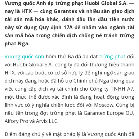
Vương quốc Anh áp trừng phạt Huobi Global S.A. —
nay là HTX — cùng Garantex và nhiều sàn giao dịch
tài sản mã hóa khác, đánh dấu lần đầu tiên nước
này sử dụng Quy định 17A để nhắm vào ngành tài
sản mã hóa trong chiến dịch chống né tránh trừng
phạt Nga.
Vương quốc Anh
hôm thứ Ba đã áp đặt
trừng phạt
đối
với Huobi Global S.A., công ty đã đổi thương hiệu thành
HTX, với cáo buộc có cơ sở hợp lý để nghi ngờ sàn giao
dịch này đang hoặc đã hỗ trợ Chính phủ Nga thông qua
việc cung cấp dịch vụ tài chính cho Công ty TNHH A7,
một thực thể được xác định là đang hoạt động trong
lĩnh vực có ý nghĩa chiến lược đối với Moscow. Cùng bị
nêu tên trong đợt trừng phạt là Garantex Europe OU,
Aifory Pro và Arvix LLC.
Điểm đáng chú ý về mặt pháp lý là Vương quốc Anh đã