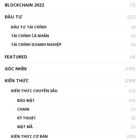
BLOCKCHAIN 2022
(7)
Triển vọng nào cho Bitcoin. Thị trường liệu có
uptrend trong năm 2023? | Phổ cập
ĐẦU TƯ
(22)
Blockchain
ĐẦU TƯ TÀI CHÍNH
(4)
00:02:14
TÀI CHÍNH CÁ NHÂN
(3)
Nhìn lại năm 2022: Những sự kiện ảnh hưởng
TÀI CHÍNH DOANH NGHIỆP
đến hệ sinh thái tiền mã hoá | Phổ cập
(3)
Blockchain
FEATURED
(4)
00:15:29
GÓC NHÌN
Nhìn lại năm 2022: Những nhân vật ảnh
(193)
hưởng nhất hệ sinh thái tiền mã hoá | Phổ
cập Blockchain
KIẾN THỨC
(294)
00:16:07
KIẾN THỨC CHUYÊN SÂU
(23)
Talkshow 27: Ranh giới giữa tầm ảnh hưởng
BẢO MẬT
(15)
và sự thao túng giá | Phổ cập Blockchain
CHAIN
(1)
01:35:05
KỸ THUẬT
(2)
Nhân sự tương lại ngành Blockchain Việt
MẬT MÃ
(2)
Nam | Phổ cập Blockchain
KIẾN THỨC CƠ BẢN
(125)
00:43:47