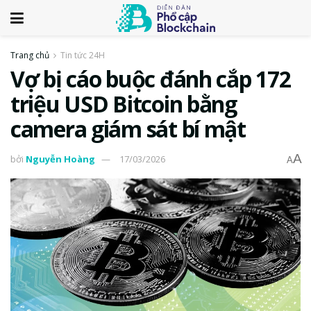
Trang chủ
Tin tức 24H
Vợ bị cáo buộc đánh cắp 172
triệu USD Bitcoin bằng
camera giám sát bí mật
A
bởi
Nguyễn Hoàng
17/03/2026
A