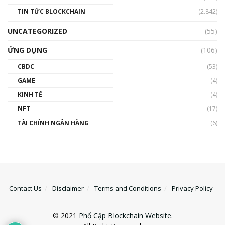
TIN TỨC BLOCKCHAIN
(2.842)
UNCATEGORIZED
(55)
ỨNG DỤNG
(106)
CBDC
(53)
GAME
(4)
KINH TẾ
(4)
NFT
(17)
TÀI CHÍNH NGÂN HÀNG
(6)
Contact Us
Disclaimer
Terms and Conditions
Privacy Policy
© 2021
Phổ Cập Blockchain Website
.