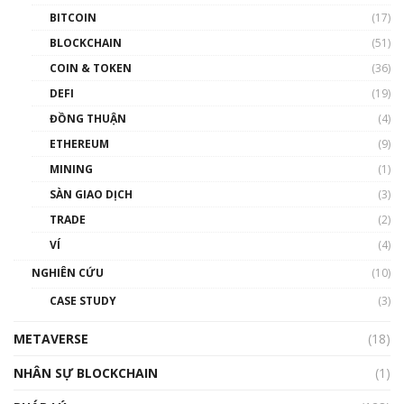
BITCOIN
(17)
Blockchain đang được ứng dụng ở Việt Nam
BLOCKCHAIN
(51)
như thể nào?
COIN & TOKEN
(36)
00:39:31
DEFI
(19)
Chìa khóa mở lối cơ hội trước các quĩ đầu tư |
ĐỒNG THUẬN
(4)
Phổ cập Blockchain
ETHEREUM
(9)
00:35:11
MINING
(1)
Talkshow 20: Biến động giá của tài sản truyền
SÀN GIAO DỊCH
(3)
thống & Crypto qua các cuộc chiến | Phổ cập
Blockchain
TRADE
(2)
01:34:46
VÍ
(4)
Talkshow 19: GameFi Việt Nam – Báo động
NGHIÊN CỨU
(10)
đỏ
CASE STUDY
(3)
01:24:45
METAVERSE
(18)
Talkshow18: Làn sóng tài năng Việt trở về từ
Silicon Valley - Sức bật mới cho Việt Nam
NHÂN SỰ BLOCKCHAIN
(1)
01:32:59