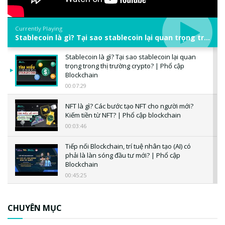
Currently Playing
Stablecoin là gì? Tại sao stablecoin lại quan trọng trong thị trường crypto? | Phổ cập Blockchain
Stablecoin là gì? Tại sao stablecoin lại quan
trọng trong thị trường crypto? | Phổ cập
Blockchain
00:07:29
NFT là gì? Các bước tạo NFT cho người mới?
Kiếm tiền từ NFT? | Phổ cập blockchain
00:03:46
Tiếp nối Blockchain, trí tuệ nhân tạo (AI) có
phải là làn sóng đầu tư mới? | Phổ cập
Blockchain
00:45:25
CBDC là gì? Tổng quan về CBDC? Tại sao
ngân hàng trung ương lại quan trọng? | Phổ
CHUYÊN MỤC
cập Blockchain
00:04:38