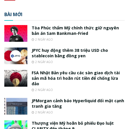
BÀI MỚI
Tòa Phúc thẩm Mỹ chính thức giữ nguyên
bản án Sam Bankman-Fried
2 NGÀY AGO
JPYC huy động thêm 38 triệu USD cho
stablecoin bằng đồng yen
2 NGÀY AGO
FSA Nhật Bản yêu cầu các sàn giao dịch tài
sản mã hóa trì hoãn rút tiền để chống lừa
đảo
2 NGÀY AGO
JPMorgan cảnh báo Hyperliquid đối mặt cạnh
tranh gia tăng
2 NGÀY AGO
Thượng viện Mỹ hoãn bỏ phiếu Đạo luật
CLARITY đến tháng 9