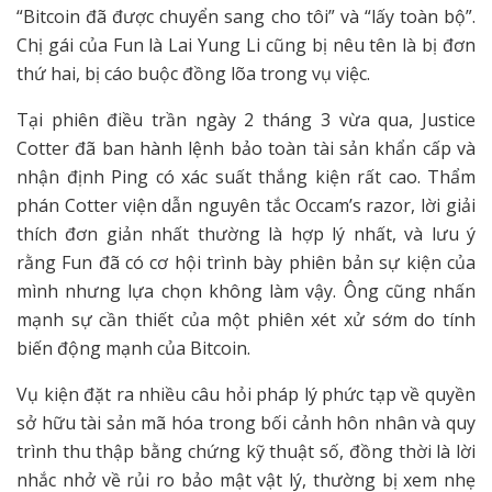
“Bitcoin đã được chuyển sang cho tôi” và “lấy toàn bộ”.
Chị gái của Fun là Lai Yung Li cũng bị nêu tên là bị đơn
thứ hai, bị cáo buộc đồng lõa trong vụ việc.
Tại phiên điều trần ngày 2 tháng 3 vừa qua, Justice
Cotter đã ban hành lệnh bảo toàn tài sản khẩn cấp và
nhận định Ping có xác suất thắng kiện rất cao. Thẩm
phán Cotter viện dẫn nguyên tắc Occam’s razor, lời giải
thích đơn giản nhất thường là hợp lý nhất, và lưu ý
rằng Fun đã có cơ hội trình bày phiên bản sự kiện của
mình nhưng lựa chọn không làm vậy. Ông cũng nhấn
mạnh sự cần thiết của một phiên xét xử sớm do tính
biến động mạnh của Bitcoin.
Vụ kiện đặt ra nhiều câu hỏi pháp lý phức tạp về quyền
sở hữu tài sản mã hóa trong bối cảnh hôn nhân và quy
trình thu thập bằng chứng kỹ thuật số, đồng thời là lời
nhắc nhở về rủi ro bảo mật vật lý, thường bị xem nhẹ