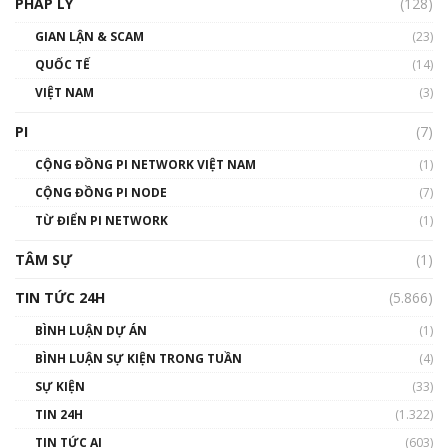
PHÁP LÝ
(128)
Talkshow17: Mùa đông Crypto – Chiếc khăn
GIAN LẬN & SCAM
gió ấm
(23)
01:40:40
QUỐC TẾ
(14)
VIỆT NAM
(3)
Talkshow 16: Làn sóng số tại Việt Nam và thế
giới
PI
(7)
01:49:30
CỘNG ĐỒNG PI NETWORK VIỆT NAM
(1)
Talkshow 14: MemeCoin – Trò đùa tỷ đô
CỘNG ĐỒNG PI NODE
(7)
#phocapblockchain #PCB #meme
TỪ ĐIỂN PI NETWORK
(1)
01:29:26
TÂM SỰ
(1)
TIN TỨC 24H
(5.866)
BÌNH LUẬN DỰ ÁN
(1)
BÌNH LUẬN SỰ KIỆN TRONG TUẦN
(4)
SỰ KIỆN
(33)
TIN 24H
(1.322)
TIN TỨC AI
(603)