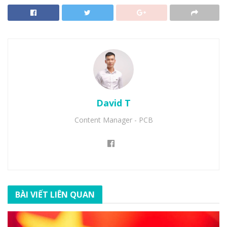
David T
Content Manager - PCB
BÀI VIẾT LIÊN QUAN