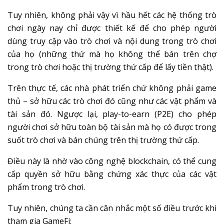
Tuy nhiên, không phải vậy vì hầu hết các hệ thống trò
chơi ngày nay chỉ được thiết kế để cho phép người
dùng truy cập vào trò chơi và nội dung trong trò chơi
của họ (những thứ mà họ không thể bán trên chợ
trong trò chơi hoặc thị trường thứ cấp để lấy tiền thật).
Trên thực tế, các nhà phát triển chứ không phải game
thủ – sở hữu các trò chơi đó cũng như các vật phẩm và
tài sản đó. Ngược lại, play-to-earn (P2E) cho phép
người chơi sở hữu toàn bộ tài sản mà họ có được trong
suốt trò chơi và bán chúng trên thị trường thứ cấp.
Điều này là nhờ vào công nghệ blockchain, có thể cung
cấp quyền sở hữu bằng chứng xác thực của các vật
phẩm trong trò chơi.
Tuy nhiên, chúng ta cần cân nhắc một số điều trước khi
tham gia GameFi: