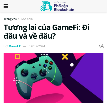
Trang chủ
Góc nhìn
Tương lai của GameFi: Đi
đâu và về đâu?
A
bởi
David T
19/07/2024
A