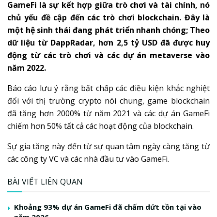
GameFi là sự kết hợp giữa trò chơi và tài chính, nó
chủ yếu đề cập đến các trò chơi blockchain. Đây là
một hệ sinh thái đang phát triển nhanh chóng; Theo
dữ liệu từ DappRadar, hơn 2,5 tỷ USD đã được huy
động từ các trò chơi và các dự án metaverse vào
năm 2022.
Báo cáo lưu ý rằng bất chấp các điều kiện khắc nghiệt
đối với thị trường crypto nói chung, game blockchain
đã tăng hơn 2000% từ năm 2021 và các dự án GameFi
chiếm hơn 50% tất cả các hoạt động của blockchain.
Sự gia tăng này đến từ sự quan tâm ngày càng tăng từ
các công ty VC và các nhà đầu tư vào GameFi.
BÀI VIẾT LIÊN QUAN
Khoảng 93% dự án GameFi đã chấm dứt tồn tại vào
năm 2026