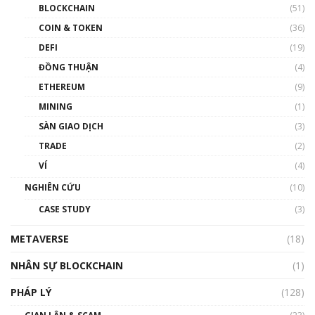
Blockchain đang được ứng dụng ở Việt Nam
BLOCKCHAIN
(51)
như thể nào?
COIN & TOKEN
(36)
00:39:31
DEFI
(19)
Chìa khóa mở lối cơ hội trước các quĩ đầu tư |
ĐỒNG THUẬN
(4)
Phổ cập Blockchain
ETHEREUM
(9)
00:35:11
MINING
(1)
Talkshow 20: Biến động giá của tài sản truyền
SÀN GIAO DỊCH
(3)
thống & Crypto qua các cuộc chiến | Phổ cập
Blockchain
TRADE
(2)
01:34:46
VÍ
(4)
Talkshow 19: GameFi Việt Nam – Báo động
NGHIÊN CỨU
(10)
đỏ
CASE STUDY
(3)
01:24:45
METAVERSE
(18)
Talkshow18: Làn sóng tài năng Việt trở về từ
Silicon Valley - Sức bật mới cho Việt Nam
NHÂN SỰ BLOCKCHAIN
(1)
01:32:59
PHÁP LÝ
(128)
Talkshow17: Mùa đông Crypto – Chiếc khăn