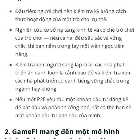
Đầu tiên: người chơi nên kiểm tra kỹ lưỡng cách
thức hoạt động của một trò chơi cụ thể.
Nghiên cứu cơ sở hạ tầng kinh tế và cơ chế trò chơi
của trò chơi — nếu cả hai đều sâu sắc và vững
chắc, thì bạn nắm trong tay một viên ngọc tiềm
năng.
Kiểm tra xem người sáng lập là ai, các nhà phát
triển ẩn danh luôn là cảnh báo đỏ và kiểm tra xem
các nhà phát triển có danh tiếng vững chắc trong
ngành hay không.
Nếu một P2E yêu cầu một khoản đầu tư đáng kể
để bắt đầu và phần thưởng nhỏ, rất có thể bạn sẽ
mất khoản đầu tư ban đầu của mình.
2. GameFi mang đến một mô hình