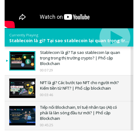
Currently Playing
Stablecoin là gì? Tại sao stablecoin lại quan trọng trong thị trường crypto? | Phổ cập Blockchain
Stablecoin là gì? Tại sao stablecoin lại quan
trọng trong thị trường crypto? | Phổ cập
Blockchain
00:07:29
NFT là gì? Các bước tạo NFT cho người mới?
Kiếm tiền từ NFT? | Phổ cập blockchain
00:03:46
Tiếp nối Blockchain, trí tuệ nhân tạo (AI) có
phải là làn sóng đầu tư mới? | Phổ cập
Blockchain
00:45:25
CBDC là gì? Tổng quan về CBDC? Tại sao