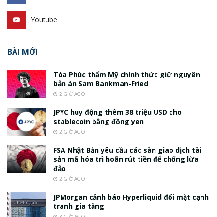
Youtube
BÀI MỚI
Tòa Phúc thẩm Mỹ chính thức giữ nguyên
bản án Sam Bankman-Fried
2 GIỜ AGO
JPYC huy động thêm 38 triệu USD cho
stablecoin bằng đồng yen
2 GIỜ AGO
FSA Nhật Bản yêu cầu các sàn giao dịch tài
sản mã hóa trì hoãn rút tiền để chống lừa
đảo
2 GIỜ AGO
JPMorgan cảnh báo Hyperliquid đối mặt cạnh
tranh gia tăng
3 GIỜ AGO