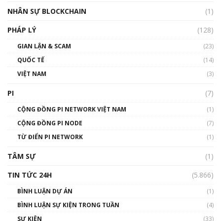
Silicon Valley - Sức bật mới cho Việt Nam
NHÂN SỰ BLOCKCHAIN
(1)
01:32:59
PHÁP LÝ
(128)
Talkshow17: Mùa đông Crypto – Chiếc khăn
GIAN LẬN & SCAM
gió ấm
(23)
01:40:40
QUỐC TẾ
(14)
VIỆT NAM
(3)
Talkshow 16: Làn sóng số tại Việt Nam và thế
giới
PI
(7)
01:49:30
CỘNG ĐỒNG PI NETWORK VIỆT NAM
(1)
Talkshow 14: MemeCoin – Trò đùa tỷ đô
CỘNG ĐỒNG PI NODE
(7)
#phocapblockchain #PCB #meme
TỪ ĐIỂN PI NETWORK
(1)
01:29:26
TÂM SỰ
(1)
TIN TỨC 24H
(5.866)
BÌNH LUẬN DỰ ÁN
(1)
BÌNH LUẬN SỰ KIỆN TRONG TUẦN
(4)
SỰ KIỆN
(33)