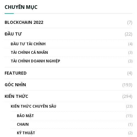
ngân hàng trung ương lại quan trọng? | Phổ
CHUYÊN MỤC
cập Blockchain
00:04:38
BLOCKCHAIN 2022
(7)
Triển vọng nào cho Bitcoin. Thị trường liệu có
uptrend trong năm 2023? | Phổ cập
ĐẦU TƯ
(22)
Blockchain
ĐẦU TƯ TÀI CHÍNH
(4)
00:02:14
TÀI CHÍNH CÁ NHÂN
(3)
Nhìn lại năm 2022: Những sự kiện ảnh hưởng
TÀI CHÍNH DOANH NGHIỆP
đến hệ sinh thái tiền mã hoá | Phổ cập
(3)
Blockchain
FEATURED
(4)
00:15:29
GÓC NHÌN
Nhìn lại năm 2022: Những nhân vật ảnh
(193)
hưởng nhất hệ sinh thái tiền mã hoá | Phổ
cập Blockchain
KIẾN THỨC
(294)
00:16:07
KIẾN THỨC CHUYÊN SÂU
(23)
Talkshow 27: Ranh giới giữa tầm ảnh hưởng
BẢO MẬT
(15)
và sự thao túng giá | Phổ cập Blockchain
CHAIN
(1)
01:35:05
KỸ THUẬT
(2)