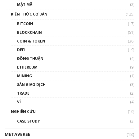
Nhân sự tương lại ngành Blockchain Việt
MẬT MÃ
(2)
Nam | Phổ cập Blockchain
KIẾN THỨC CƠ BẢN
(125)
00:43:47
BITCOIN
(17)
Blockchain đang được ứng dụng ở Việt Nam
BLOCKCHAIN
(51)
như thể nào?
COIN & TOKEN
(36)
00:39:31
DEFI
(19)
Chìa khóa mở lối cơ hội trước các quĩ đầu tư |
ĐỒNG THUẬN
(4)
Phổ cập Blockchain
ETHEREUM
(9)
00:35:11
MINING
(1)
Talkshow 20: Biến động giá của tài sản truyền
SÀN GIAO DỊCH
(3)
thống & Crypto qua các cuộc chiến | Phổ cập
Blockchain
TRADE
(2)
01:34:46
VÍ
(4)
Talkshow 19: GameFi Việt Nam – Báo động
NGHIÊN CỨU
(10)
đỏ
CASE STUDY
(3)
01:24:45
METAVERSE
(18)
Talkshow18: Làn sóng tài năng Việt trở về từ