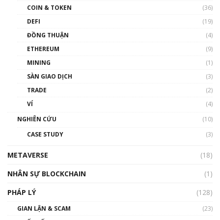
COIN & TOKEN
(36)
00:39:31
DEFI
(19)
Chìa khóa mở lối cơ hội trước các quĩ đầu tư |
ĐỒNG THUẬN
(4)
Phổ cập Blockchain
ETHEREUM
(9)
00:35:11
MINING
(1)
Talkshow 20: Biến động giá của tài sản truyền
SÀN GIAO DỊCH
(3)
thống & Crypto qua các cuộc chiến | Phổ cập
Blockchain
TRADE
(2)
01:34:46
VÍ
(4)
Talkshow 19: GameFi Việt Nam – Báo động
NGHIÊN CỨU
(10)
đỏ
CASE STUDY
(3)
01:24:45
METAVERSE
(18)
Talkshow18: Làn sóng tài năng Việt trở về từ
Silicon Valley - Sức bật mới cho Việt Nam
NHÂN SỰ BLOCKCHAIN
(1)
01:32:59
PHÁP LÝ
(128)
Talkshow17: Mùa đông Crypto – Chiếc khăn
GIAN LẬN & SCAM
gió ấm
(23)
01:40:40