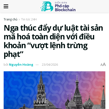
Trang chủ
Tin tức 24H
Nga thúc đẩy dự luật tài sản
mã hoá toàn diện với điều
khoản “vượt lệnh trừng
phạt”
A
bởi
Nguyễn Hoàng
23/04/2026
A