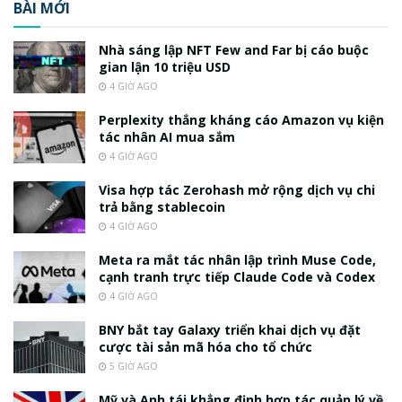
BÀI MỚI
Nhà sáng lập NFT Few and Far bị cáo buộc
gian lận 10 triệu USD
4 GIỜ AGO
Perplexity thắng kháng cáo Amazon vụ kiện
tác nhân AI mua sắm
4 GIỜ AGO
Visa hợp tác Zerohash mở rộng dịch vụ chi
trả bằng stablecoin
4 GIỜ AGO
Meta ra mắt tác nhân lập trình Muse Code,
cạnh tranh trực tiếp Claude Code và Codex
4 GIỜ AGO
BNY bắt tay Galaxy triển khai dịch vụ đặt
cược tài sản mã hóa cho tổ chức
5 GIỜ AGO
Mỹ và Anh tái khẳng định hợp tác quản lý về