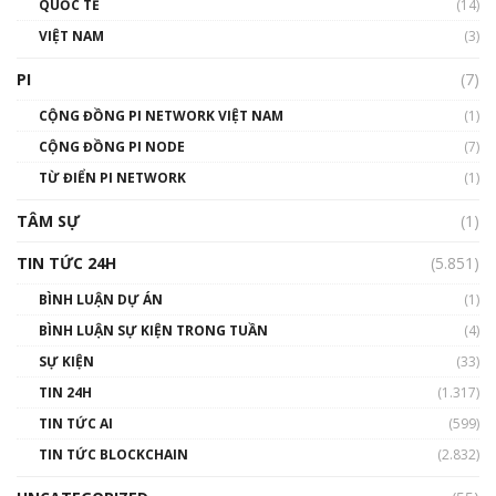
QUỐC TẾ
(14)
VIỆT NAM
(3)
Talkshow 16: Làn sóng số tại Việt Nam và thế
giới
PI
(7)
01:49:30
CỘNG ĐỒNG PI NETWORK VIỆT NAM
(1)
Talkshow 14: MemeCoin – Trò đùa tỷ đô
CỘNG ĐỒNG PI NODE
(7)
#phocapblockchain #PCB #meme
TỪ ĐIỂN PI NETWORK
(1)
01:29:26
TÂM SỰ
(1)
TIN TỨC 24H
(5.851)
BÌNH LUẬN DỰ ÁN
(1)
BÌNH LUẬN SỰ KIỆN TRONG TUẦN
(4)
SỰ KIỆN
(33)
TIN 24H
(1.317)
TIN TỨC AI
(599)
TIN TỨC BLOCKCHAIN
(2.832)