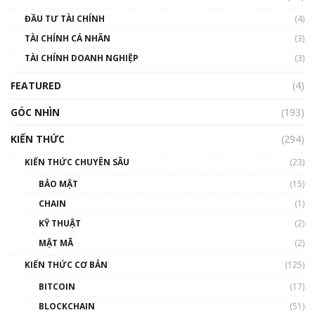
Blockchain
ĐẦU TƯ TÀI CHÍNH
(4)
00:02:14
TÀI CHÍNH CÁ NHÂN
(3)
Nhìn lại năm 2022: Những sự kiện ảnh hưởng
TÀI CHÍNH DOANH NGHIỆP
đến hệ sinh thái tiền mã hoá | Phổ cập
(3)
Blockchain
FEATURED
(4)
00:15:29
GÓC NHÌN
Nhìn lại năm 2022: Những nhân vật ảnh
(193)
hưởng nhất hệ sinh thái tiền mã hoá | Phổ
cập Blockchain
KIẾN THỨC
(294)
00:16:07
KIẾN THỨC CHUYÊN SÂU
(23)
Talkshow 27: Ranh giới giữa tầm ảnh hưởng
BẢO MẬT
(15)
và sự thao túng giá | Phổ cập Blockchain
CHAIN
(1)
01:35:05
KỸ THUẬT
(2)
Nhân sự tương lại ngành Blockchain Việt
MẬT MÃ
(2)
Nam | Phổ cập Blockchain
KIẾN THỨC CƠ BẢN
(125)
00:43:47
BITCOIN
(17)
Blockchain đang được ứng dụng ở Việt Nam
BLOCKCHAIN
(51)
như thể nào?