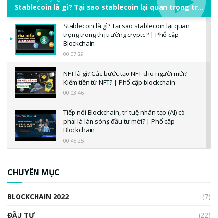
Stablecoin là gì? Tại sao stablecoin lại quan trọng trong thị trường crypto? | Phổ cập Blockchain
Stablecoin là gì? Tại sao stablecoin lại quan
trọng trong thị trường crypto? | Phổ cập
Blockchain
00:07:29
NFT là gì? Các bước tạo NFT cho người mới?
Kiếm tiền từ NFT? | Phổ cập blockchain
00:03:46
Tiếp nối Blockchain, trí tuệ nhân tạo (AI) có
phải là làn sóng đầu tư mới? | Phổ cập
Blockchain
00:45:25
CBDC là gì? Tổng quan về CBDC? Tại sao
ngân hàng trung ương lại quan trọng? | Phổ
CHUYÊN MỤC
cập Blockchain
00:04:38
BLOCKCHAIN 2022
(7)
Triển vọng nào cho Bitcoin. Thị trường liệu có
uptrend trong năm 2023? | Phổ cập
ĐẦU TƯ
(22)