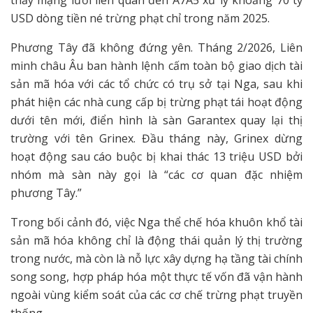
thấy mạng lưới liên quan đến A7A5 xử lý khoảng 70 tỷ
USD dòng tiền né trừng phạt chỉ trong năm 2025.
Phương Tây đã không đứng yên. Tháng 2/2026, Liên
minh châu Âu ban hành lệnh cấm toàn bộ giao dịch tài
sản mã hóa với các tổ chức có trụ sở tại Nga, sau khi
phát hiện các nhà cung cấp bị trừng phạt tái hoạt động
dưới tên mới, điển hình là sàn Garantex quay lại thị
trường với tên Grinex. Đầu tháng này, Grinex dừng
hoạt động sau cáo buộc bị khai thác 13 triệu USD bởi
nhóm mà sàn này gọi là “các cơ quan đặc nhiệm
phương Tây.”
Trong bối cảnh đó, việc Nga thể chế hóa khuôn khổ tài
sản mã hóa không chỉ là động thái quản lý thị trường
trong nước, mà còn là nỗ lực xây dựng hạ tầng tài chính
song song, hợp pháp hóa một thực tế vốn đã vận hành
ngoài vùng kiểm soát của các cơ chế trừng phạt truyền