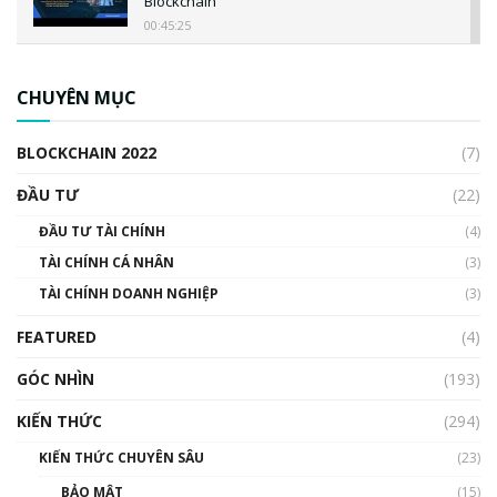
Blockchain
00:45:25
CBDC là gì? Tổng quan về CBDC? Tại sao
ngân hàng trung ương lại quan trọng? | Phổ
CHUYÊN MỤC
cập Blockchain
00:04:38
BLOCKCHAIN 2022
(7)
Triển vọng nào cho Bitcoin. Thị trường liệu có
uptrend trong năm 2023? | Phổ cập
ĐẦU TƯ
(22)
Blockchain
ĐẦU TƯ TÀI CHÍNH
(4)
00:02:14
TÀI CHÍNH CÁ NHÂN
(3)
Nhìn lại năm 2022: Những sự kiện ảnh hưởng
TÀI CHÍNH DOANH NGHIỆP
đến hệ sinh thái tiền mã hoá | Phổ cập
(3)
Blockchain
FEATURED
(4)
00:15:29
GÓC NHÌN
Nhìn lại năm 2022: Những nhân vật ảnh
(193)
hưởng nhất hệ sinh thái tiền mã hoá | Phổ
cập Blockchain
KIẾN THỨC
(294)
00:16:07
KIẾN THỨC CHUYÊN SÂU
(23)
Talkshow 27: Ranh giới giữa tầm ảnh hưởng
BẢO MẬT
(15)