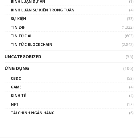
BÌNH LUẬN DỰ ÁN
(1)
BÌNH LUẬN SỰ KIỆN TRONG TUẦN
(4)
SỰ KIỆN
(33)
TIN 24H
(1.322)
TIN TỨC AI
(603)
TIN TỨC BLOCKCHAIN
(2.842)
UNCATEGORIZED
(55)
ỨNG DỤNG
(106)
CBDC
(53)
GAME
(4)
KINH TẾ
(4)
NFT
(17)
TÀI CHÍNH NGÂN HÀNG
(6)