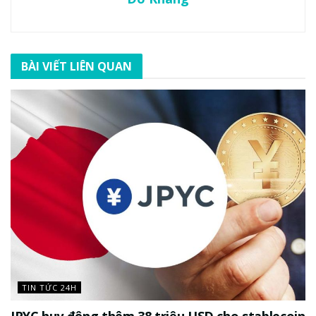
BÀI VIẾT LIÊN QUAN
TIN TỨC 24H
JPYC huy động thêm 38 triệu USD cho stablecoin