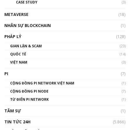
CASE STUDY
(3)
01:24:45
METAVERSE
(18)
Talkshow18: Làn sóng tài năng Việt trở về từ
Silicon Valley - Sức bật mới cho Việt Nam
NHÂN SỰ BLOCKCHAIN
(1)
01:32:59
PHÁP LÝ
(128)
Talkshow17: Mùa đông Crypto – Chiếc khăn
GIAN LẬN & SCAM
gió ấm
(23)
01:40:40
QUỐC TẾ
(14)
VIỆT NAM
(3)
Talkshow 16: Làn sóng số tại Việt Nam và thế
giới
PI
(7)
01:49:30
CỘNG ĐỒNG PI NETWORK VIỆT NAM
(1)
Talkshow 14: MemeCoin – Trò đùa tỷ đô
CỘNG ĐỒNG PI NODE
(7)
#phocapblockchain #PCB #meme
TỪ ĐIỂN PI NETWORK
(1)
01:29:26
TÂM SỰ
(1)
TIN TỨC 24H
(5.866)