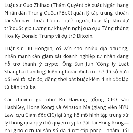
Luật sư Guo Zhihao (Thâm Quyến) đề xuất Ngân hàng
Nhân dân Trung Quốc (PBoC) quản lý tập trung khoản
tài sản này—hoặc bán ra nước ngoài, hoặc lập kho dự
trữ quốc gia tương tự khuyến nghị của cựu Tổng thống
Hoa Kỳ Donald Trump về dự trữ Bitcoin.
Luật sư Liu Honglin, cố vấn cho nhiều địa phương,
nhấn mạnh cần giám sát doanh nghiệp tư nhân đang
hỗ trợ thanh lý crypto. Ông Sun Jun (Công ty Luật
Shanghai Landing) kiến nghị xác định rõ chế độ sở hữu
đối với tài sản ảo, đồng thời bắt buộc kiểm định độc lập
từ bên thứ ba.
Các chuyên gia như Ru Haiyang (đồng CEO sàn
HashKey, Hong Kong) và Winston Ma (giảng viên NYU
Law, cựu Giám đốc CIC) lại ủng hộ mô hình tập trung xử
lý thông qua quỹ chủ quyền crypto đặt tại Hong Kong—
nơi giao dịch tài sản số đã được cấp phép—nhằm “tối