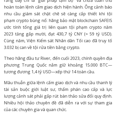
rằng đây chỉ là “giải pháp tạm bợ” và chưa tuân thủ
hoàn toàn lệnh cấm giao dịch hiện hành. Ông cảnh báo
nhu cầu giám sát chặt chẽ sẽ càng cấp thiết khi tội
phạm crypto bùng nổ: hãng bảo mật blockchain SAFEIS
ước tính tổng giá trị liên quan tội phạm crypto năm
2023 tăng gấp mười, đạt 430,7 tỷ CNY (≈ 59 tỷ USD).
Cùng năm, Viện Kiểm sát Nhân dân Tối cao đã truy tố
3.032 bị can về tội rửa tiền bằng crypto.
Theo hãng đầu tư River, đến cuối 2023, chính quyền địa
phương Trung Quốc nắm giữ khoảng 15.000 BTC—
tương đương 1,4 tỷ USD—xếp thứ 14 toàn cầu.
Mâu thuẫn giữa lệnh cấm giao dịch và nhu cầu thanh lý
tài sản buộc giới luật sư, thẩm phán cao cấp và lực
lượng cảnh sát phải gấp rút bàn thảo sửa đổi quy định.
Nhiều hội thảo chuyên đề đã diễn ra với sự tham gia
của các chuyên gia và quan chức.