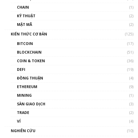
và sự thao túng giá | Phổ cập Blockchain
CHAIN
(1)
01:35:05
KỸ THUẬT
(2)
Nhân sự tương lại ngành Blockchain Việt
MẬT MÃ
(2)
Nam | Phổ cập Blockchain
KIẾN THỨC CƠ BẢN
(125)
00:43:47
BITCOIN
(17)
Blockchain đang được ứng dụng ở Việt Nam
BLOCKCHAIN
(51)
như thể nào?
COIN & TOKEN
(36)
00:39:31
DEFI
(19)
Chìa khóa mở lối cơ hội trước các quĩ đầu tư |
ĐỒNG THUẬN
(4)
Phổ cập Blockchain
ETHEREUM
(9)
00:35:11
MINING
(1)
Talkshow 20: Biến động giá của tài sản truyền
SÀN GIAO DỊCH
(3)
thống & Crypto qua các cuộc chiến | Phổ cập
Blockchain
TRADE
(2)
01:34:46
VÍ
(4)
Talkshow 19: GameFi Việt Nam – Báo động
NGHIÊN CỨU
(10)
đỏ