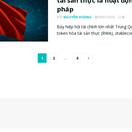
tài sản thực là hoạt độ
pháp
BỞI
NGUYỄN HOÀNG
06/01/2026
0
Bảy hiệp hội tài chính lớn nhất Trung 
token hóa tài sản thực (RWA), stablecoin
1
2
…
4