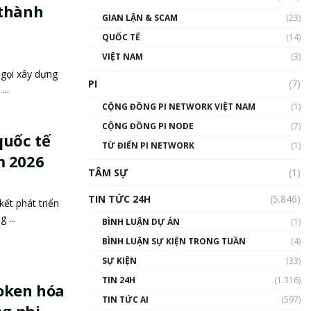
 thành
GIAN LẬN & SCAM
(23)
QUỐC TẾ
(14)
VIỆT NAM
(3)
 gọi xây dựng
PI
(7)
...
CỘNG ĐỒNG PI NETWORK VIỆT NAM
(1)
CỘNG ĐỒNG PI NODE
(7)
uốc tế
TỪ ĐIỂN PI NETWORK
(1)
m 2026
TÂM SỰ
(1)
TIN TỨC 24H
(5.846)
t phát triển
 ...
BÌNH LUẬN DỰ ÁN
(1)
BÌNH LUẬN SỰ KIỆN TRONG TUẦN
(4)
SỰ KIỆN
(33)
TIN 24H
(1.316)
token hóa
TIN TỨC AI
(597)