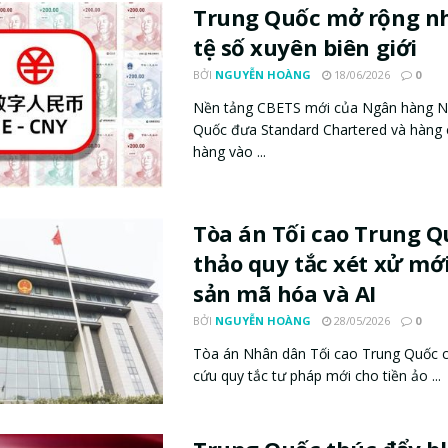
Trung Quốc mở rộng n
tệ số xuyên biên giới
BỞI
NGUYỄN HOÀNG
18/06/2026
0
Nền tảng CBETS mới của Ngân hàng N
Quốc đưa Standard Chartered và hàng
hàng vào ...
Tòa án Tối cao Trung Q
thảo quy tắc xét xử mới
sản mã hóa và AI
BỞI
NGUYỄN HOÀNG
28/05/2026
0
Tòa án Nhân dân Tối cao Trung Quốc 
cứu quy tắc tư pháp mới cho tiền ảo ...