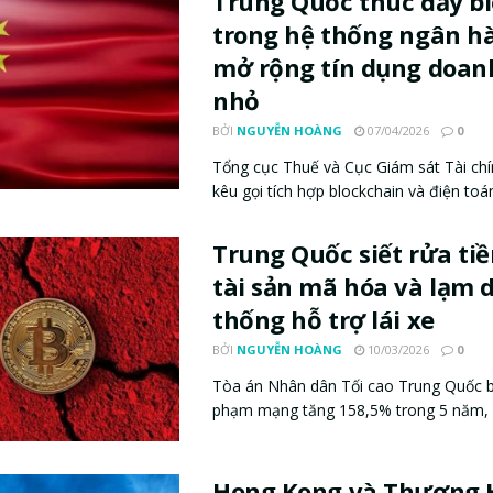
Trung Quốc thúc đẩy b
trong hệ thống ngân h
mở rộng tín dụng doan
nhỏ
BỞI
NGUYỄN HOÀNG
07/04/2026
0
Tổng cục Thuế và Cục Giám sát Tài ch
kêu gọi tích hợp blockchain và điện toán 
Trung Quốc siết rửa ti
tài sản mã hóa và lạm 
thống hỗ trợ lái xe
BỞI
NGUYỄN HOÀNG
10/03/2026
0
Tòa án Nhân dân Tối cao Trung Quốc b
phạm mạng tăng 158,5% trong 5 năm, đồ
Hong Kong và Thượng H