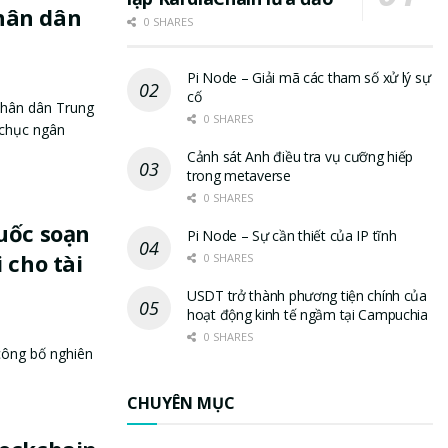
hân dân
0 SHARES
Pi Node – Giải mã các tham số xử lý sự
cố
hân dân Trung
0 SHARES
 chục ngân
Cảnh sát Anh điều tra vụ cưỡng hiếp
trong metaverse
0 SHARES
uốc soạn
Pi Node – Sự cần thiết của IP tĩnh
 cho tài
0 SHARES
USDT trở thành phương tiện chính của
hoạt động kinh tế ngầm tại Campuchia
0 SHARES
công bố nghiên
CHUYÊN MỤC