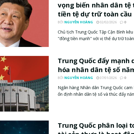
vọng biến nhân dân tệ
tiền tệ dự trữ toàn cầu
BỞI
NGUYỄN HOÀNG
02/02/2026
0
Chủ tịch Trung Quốc Tập Cận Bình kêu
"đồng tiền mạnh" với vị thế dự trữ toàn 
Trung Quốc đẩy mạnh q
hóa nhân dân tệ số nă
BỞI
NGUYỄN HOÀNG
07/01/2026
0
Ngân hàng Nhân dân Trung Quốc cam kế
ổn định nhân dân tệ số và thúc đẩy năng
Trung Quốc phân loại 