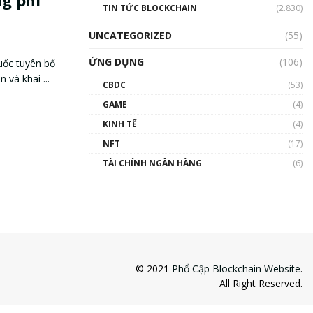
ng phi
TIN TỨC BLOCKCHAIN
(2.830)
UNCATEGORIZED
(55)
ỨNG DỤNG
(106)
Quốc tuyên bố
 và khai ...
CBDC
(53)
GAME
(4)
KINH TẾ
(4)
NFT
(17)
TÀI CHÍNH NGÂN HÀNG
(6)
© 2021
Phổ Cập Blockchain Website
.
All Right Reserved.