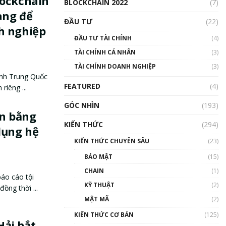
lockchain
BLOCKCHAIN 2022
(7)
àng để
ĐẦU TƯ
(22)
h nghiệp
ĐẦU TƯ TÀI CHÍNH
(4)
TÀI CHÍNH CÁ NHÂN
(3)
TÀI CHÍNH DOANH NGHIỆP
(3)
ính Trung Quốc
FEATURED
(4)
riêng ...
GÓC NHÌN
(193)
ền bằng
KIẾN THỨC
(294)
dụng hệ
KIẾN THỨC CHUYÊN SÂU
(23)
BẢO MẬT
(15)
CHAIN
(1)
áo cáo tội
KỸ THUẬT
(2)
ng thời ...
MẬT MÃ
(2)
KIẾN THỨC CƠ BẢN
(125)
ải bắt