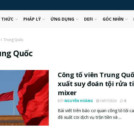
N THỨC
PHÁP LÝ
ỨNG DỤNG
DEFI
GÓC NHÌN
Trung Quốc
ung Quốc
Công tố viên Trung Quố
xuất suy đoán tội rửa t
mixer
BỞI
NGUYỄN HOÀNG
14/07/2026
0
Bài viết trên báo cơ quan công tố tối 
đề xuất coi dịch vụ trộn tiền và ...