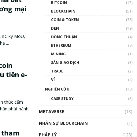
BITCOIN
(17)
ương mại
BLOCKCHAIN
(51)
COIN & TOKEN
(36)
DEFI
(19)
ICBC ký MoU,
ĐỒNG THUẬN
(4)
ạ ...
ETHEREUM
(9)
MINING
(1)
SÀN GIAO DỊCH
(3)
coin
TRADE
(2)
 tiên e-
VÍ
(4)
NGHIÊN CỨU
(10)
CASE STUDY
(3)
nh thức cấm
nhân phát hành,
METAVERSE
(18)
NHÂN SỰ BLOCKCHAIN
(1)
i tham
PHÁP LÝ
(128)