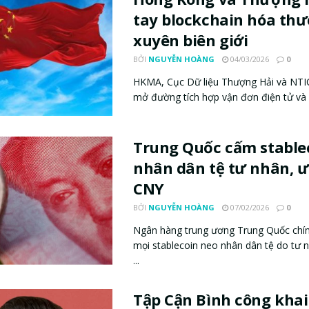
tay blockchain hóa th
xuyên biên giới
BỞI
NGUYỄN HOÀNG
04/03/2026
0
HKMA, Cục Dữ liệu Thượng Hải và NT
mở đường tích hợp vận đơn điện tử và h
Trung Quốc cấm stable
nhân dân tệ tư nhân, ưu
CNY
BỞI
NGUYỄN HOÀNG
07/02/2026
0
Ngân hàng trung ương Trung Quốc chí
mọi stablecoin neo nhân dân tệ do tư 
...
Tập Cận Bình công kha