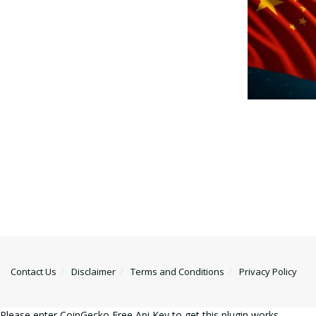
Contact Us
Disclaimer
Terms and Conditions
Privacy Policy
Please enter CoinGecko Free Api Key to get this plugin works.