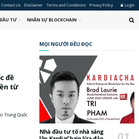
Contact Us
Disclaimer
Terms and Conditions
Privacy Policy
Login
ĐẦU TƯ
NHÂN SỰ BLOCKCHAIN
MỌI NGƯỜI ĐỀU ĐỌC
c đề
iền từ
cao Trung Quốc
Nhà đầu tư tố nhà sáng
lập KardiaChain lừa đảo