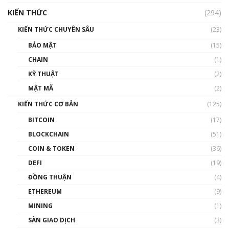
hưởng nhất hệ sinh thái tiền mã hoá | Phổ
cập Blockchain
KIẾN THỨC
(294)
00:16:07
KIẾN THỨC CHUYÊN SÂU
(23)
Talkshow 27: Ranh giới giữa tầm ảnh hưởng
BẢO MẬT
(15)
và sự thao túng giá | Phổ cập Blockchain
CHAIN
(1)
01:35:05
KỸ THUẬT
(2)
Nhân sự tương lại ngành Blockchain Việt
MẬT MÃ
(2)
Nam | Phổ cập Blockchain
KIẾN THỨC CƠ BẢN
(125)
00:43:47
BITCOIN
(17)
Blockchain đang được ứng dụng ở Việt Nam
BLOCKCHAIN
(51)
như thể nào?
COIN & TOKEN
(36)
00:39:31
DEFI
(19)
Chìa khóa mở lối cơ hội trước các quĩ đầu tư |
ĐỒNG THUẬN
(4)
Phổ cập Blockchain
ETHEREUM
(9)
00:35:11
MINING
(1)
Talkshow 20: Biến động giá của tài sản truyền
SÀN GIAO DỊCH
(3)
thống & Crypto qua các cuộc chiến | Phổ cập