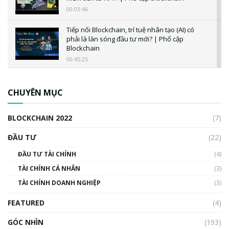
00:03:46
Tiếp nối Blockchain, trí tuệ nhân tạo (AI) có
phải là làn sóng đầu tư mới? | Phổ cập
Blockchain
00:45:25
CBDC là gì? Tổng quan về CBDC? Tại sao
ngân hàng trung ương lại quan trọng? | Phổ
CHUYÊN MỤC
cập Blockchain
00:04:38
BLOCKCHAIN 2022
(7)
Triển vọng nào cho Bitcoin. Thị trường liệu có
uptrend trong năm 2023? | Phổ cập
ĐẦU TƯ
(22)
Blockchain
ĐẦU TƯ TÀI CHÍNH
(4)
00:02:14
TÀI CHÍNH CÁ NHÂN
(3)
Nhìn lại năm 2022: Những sự kiện ảnh hưởng
TÀI CHÍNH DOANH NGHIỆP
đến hệ sinh thái tiền mã hoá | Phổ cập
(3)
Blockchain
FEATURED
(4)
00:15:29
GÓC NHÌN
Nhìn lại năm 2022: Những nhân vật ảnh
(193)