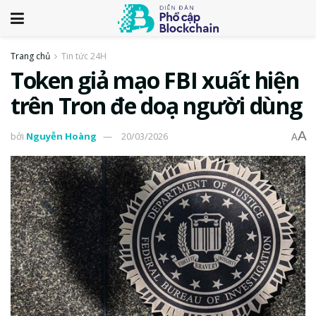
Trang chủ
Tin tức 24H
Token giả mạo FBI xuất hiện
trên Tron đe doạ người dùng
A
bởi
Nguyễn Hoàng
20/03/2026
A