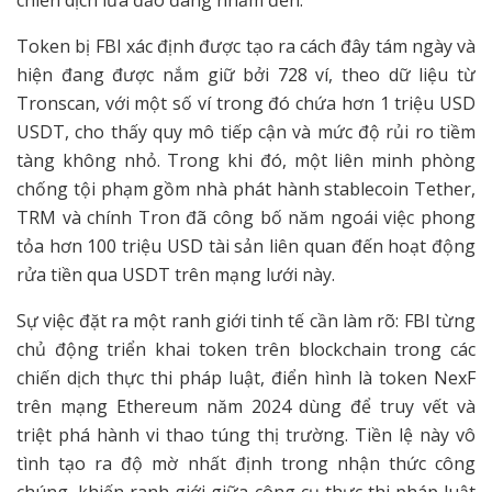
Token bị FBI xác định được tạo ra cách đây tám ngày và
hiện đang được nắm giữ bởi 728 ví, theo dữ liệu từ
Tronscan, với một số ví trong đó chứa hơn 1 triệu USD
USDT, cho thấy quy mô tiếp cận và mức độ rủi ro tiềm
tàng không nhỏ. Trong khi đó, một liên minh phòng
chống tội phạm gồm nhà phát hành stablecoin Tether,
TRM và chính Tron đã công bố năm ngoái việc phong
tỏa hơn 100 triệu USD tài sản liên quan đến hoạt động
rửa tiền qua USDT trên mạng lưới này.
Sự việc đặt ra một ranh giới tinh tế cần làm rõ: FBI từng
chủ động triển khai token trên blockchain trong các
chiến dịch thực thi pháp luật, điển hình là token NexF
trên mạng Ethereum năm 2024 dùng để truy vết và
triệt phá hành vi thao túng thị trường. Tiền lệ này vô
tình tạo ra độ mờ nhất định trong nhận thức công
chúng, khiến ranh giới giữa công cụ thực thi pháp luật