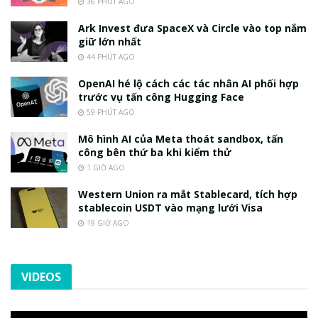
36 PHÚT AGO
Ark Invest đưa SpaceX và Circle vào top nắm
giữ lớn nhất
44 PHÚT AGO
OpenAI hé lộ cách các tác nhân AI phối hợp
trước vụ tấn công Hugging Face
59 PHÚT AGO
Mô hình AI của Meta thoát sandbox, tấn
công bên thứ ba khi kiểm thử
1 GIỜ AGO
Western Union ra mắt Stablecard, tích hợp
stablecoin USDT vào mạng lưới Visa
19 GIỜ AGO
VIDEOS