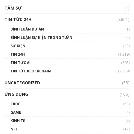
TÂM SỰ
(1)
TIN TỨC 24H
(5.861)
BÌNH LUẬN DỰ ÁN
(1)
BÌNH LUẬN SỰ KIỆN TRONG TUẦN
(4)
SỰ KIỆN
(33)
TIN 24H
(1.319)
TIN TỨC AI
(603)
TIN TỨC BLOCKCHAIN
(2.839)
UNCATEGORIZED
(55)
ỨNG DỤNG
(106)
CBDC
(53)
GAME
(4)
KINH TẾ
(4)
NFT
(17)