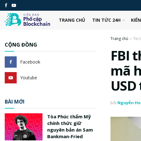
TRANG CHỦ
TIN TỨC 24H
KIẾ
Trang chủ
Tin 
CỘNG ĐỒNG
FBI t
Facebook
mã h
Youtube
USD 
BÀI MỚI
bởi
Nguyễn Ho
Tòa Phúc thẩm Mỹ
chính thức giữ
nguyên bản án Sam
Bankman-Fried