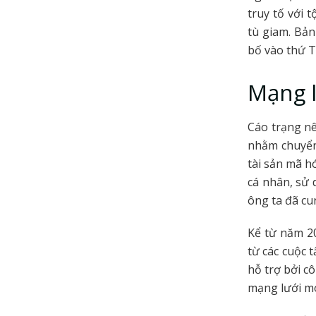
truy tố với 
tù giam. Bản
bố vào thứ T
Mạng l
Cáo trạng nê
nhằm chuyển 
tài sản mã h
cá nhân, sử 
ông ta đã cu
Kể từ năm 20
từ các cuộc 
hỗ trợ bởi c
mạng lưới mo