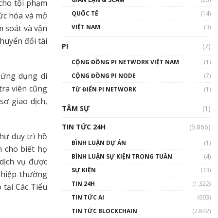
 cho tội phạm
01:24:45
QUỐC TẾ
(14)
hức hóa và mở
Talkshow18: Làn sóng tài
VIỆT NAM
(3)
 soát và vận
năng Việt trở về từ Silicon
huyển đổi tài
Valley - Sức bật mới cho
PI
(7)
Việt Nam
01:32:59
CỘNG ĐỒNG PI NETWORK VIỆT NAM
(1)
 ứng dụng di
CỘNG ĐỒNG PI NODE
(7)
Talkshow17: Mùa đông
tra viên cũng
TỪ ĐIỂN PI NETWORK
Crypto – Chiếc khăn gió ấm
(1)
ơ giao dịch,
01:40:40
TÂM SỰ
(1)
Talkshow 16: Làn sóng số
TIN TỨC 24H
(5.866)
tại Việt Nam và thế giới
hư duy trì hồ
01:49:30
BÌNH LUẬN DỰ ÁN
(1)
n cho biết họ
BÌNH LUẬN SỰ KIỆN TRONG TUẦN
(4)
Talkshow 14: MemeCoin –
 dịch vụ được
Trò đùa tỷ đô
SỰ KIỆN
(33)
ghiệp thường
#phocapblockchain #PCB
TIN 24H
(1.322)
 tại Các Tiểu
#meme
TIN TỨC AI
(603)
01:29:26
TIN TỨC BLOCKCHAIN
(2.842)