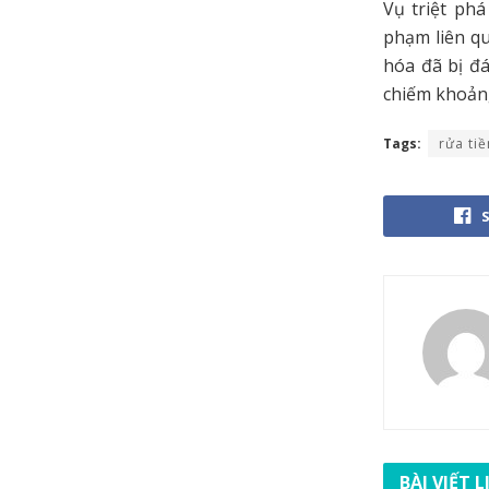
Vụ triệt ph
phạm liên qu
hóa đã bị đá
chiếm khoảng
Tags:
rửa tiề
BÀI VIẾT 