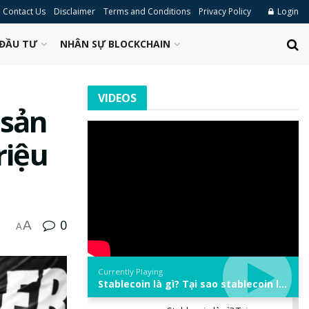
Contact Us
Disclaimer
Terms and Conditions
Privacy Policy
Login
ĐẦU TƯ
NHÂN SỰ BLOCKCHAIN
VIDEOS
 sản
riệu
0
A
A
Currently Playing
Stablecoin là gì? Tại sao stablecoin lại quan trọng trong thị trường crypto? | Phổ cập Blockchain