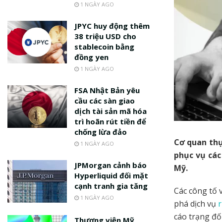
1 NGÀY AGO
JPYC huy động thêm
38 triệu USD cho
stablecoin bằng
đồng yen
1 NGÀY AGO
FSA Nhật Bản yêu
cầu các sàn giao
dịch tài sản mã hóa
trì hoãn rút tiền để
chống lừa đảo
Cơ quan thự
1 NGÀY AGO
phục vụ các
JPMorgan cảnh báo
Mỹ.
Hyperliquid đối mặt
cạnh tranh gia tăng
Các công tố v
1 NGÀY AGO
phá dịch vụ
r
cáo trạng đố
Thượng viện Mỹ