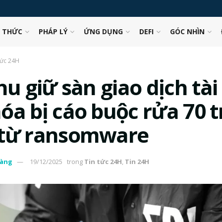
N THỨC
PHÁP LÝ
ỨNG DỤNG
DEFI
GÓC NHÌN
tức 24H
hu giữ sàn giao dịch tài
óa bị cáo buộc rửa 70 t
từ ransomware
àng
19/12/2025
trong
Tin tức 24H
,
Tin 24H