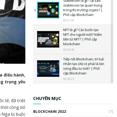
Stablecoin là gì? Tại sao
stablecoin lại quan trọng
trong thị trường crypto? |
Phổ cập Blockchain
00:07:29
NFT là gì? Các bước tạo
NFT cho người mới? Kiếm
tiền từ NFT? | Phổ cập
blockchain
00:03:46
Tiếp nối Blockchain, trí tuệ
nhân tạo (AI) có phải là làn
sóng đầu tư mới? | Phổ
cập Blockchain
a điều hành,
00:45:25
ng trọng yếu
CBDC là gì? Tổng quan về
CBDC? Tại sao ngân hàng
trung ương lại quan trọng?
CHUYÊN MỤC
c tế, đã triệt
| Phổ cập Blockchain
 thời công bố
00:04:38
BLOCKCHAIN 2022
(7)
n Nga bị buộc