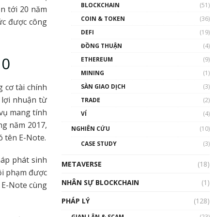
Nhân sự tương lại ngành
BLOCKCHAIN
(51)
ên tới 20 năm
Blockchain Việt Nam | Phổ
cập Blockchain
COIN & TOKEN
(36)
hức được công
00:43:47
DEFI
(19)
ĐỒNG THUẬN
(4)
Blockchain đang được ứng
dụng ở Việt Nam như thể
10
ETHEREUM
(9)
nào?
MINING
(1)
00:39:31
 cơ tài chính
SÀN GIAO DỊCH
(3)
Chìa khóa mở lối cơ hội
 lợi nhuận từ
TRADE
(2)
trước các quĩ đầu tư | Phổ
cập Blockchain
 vụ mang tính
VÍ
(4)
00:35:11
ảng năm 2017,
NGHIÊN CỨU
(10)
ó tên E-Note.
Talkshow 20: Biến động
CASE STUDY
(3)
giá của tài sản truyền
thống & Crypto qua các
háp phát sinh
METAVERSE
cuộc chiến | Phổ cập
(18)
tội phạm được
Blockchain
NHÂN SỰ BLOCKCHAIN
(1)
01:34:46
n E-Note cùng
PHÁP LÝ
(128)
Talkshow 19: GameFi Việt
Nam – Báo động đỏ
GIAN LẬN & SCAM
(23)