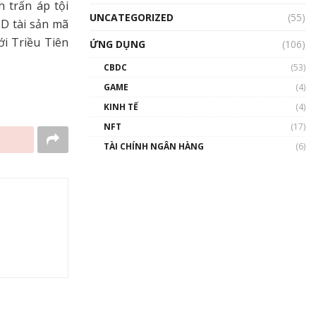
 trấn áp tội
UNCATEGORIZED
(55)
SD tài sản mã
ới Triều Tiên
ỨNG DỤNG
(106)
CBDC
(53)
GAME
(4)
KINH TẾ
(4)
NFT
(17)
TÀI CHÍNH NGÂN HÀNG
(6)