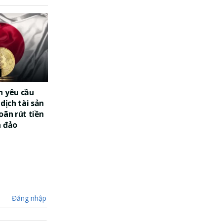
n yêu cầu
dịch tài sản
oãn rút tiền
a đảo
Đăng nhập