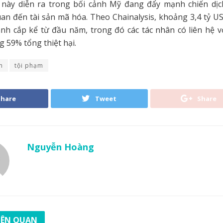
á này diễn ra trong bối cảnh Mỹ đang đẩy mạnh chiến dịch
an đến tài sản mã hóa. Theo Chainalysis, khoảng 3,4 tỷ U
nh cắp kể từ đầu năm, trong đó các tác nhân có liên hệ v
 59% tổng thiệt hại.
n
tội phạm
Share
Tweet
Share
Nguyễn Hoàng
LIÊN QUAN