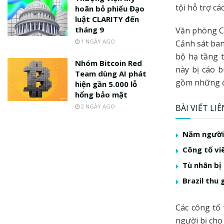
tội hỗ trợ c
hoãn bỏ phiếu Đạo
luật CLARITY đến
tháng 9
Văn phòng C
1 NGÀY AGO
Cảnh sát ban
bộ hạ tầng 
Nhóm Bitcoin Red
này bị cáo 
Team dùng AI phát
gồm những đố
hiện gần 5.000 lỗ
hổng bảo mật
2 NGÀY AGO
BÀI VIẾT LI
Năm người 
Công tố vi
Tù nhân bị
Brazil thu 
Các công tố 
người bị cho