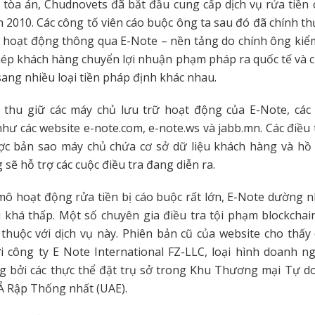
u tòa án, Chudnovets đã bắt đầu cung cấp dịch vụ rửa tiền
2010. Các công tố viên cáo buộc ông ta sau đó đã chính t
 hoạt động thông qua E-Note – nền tảng do chính ông kiểm
ép khách hàng chuyển lợi nhuận phạm pháp ra quốc tế và c
ang nhiều loại tiền pháp định khác nhau.
ã thu giữ các máy chủ lưu trữ hoạt động của E-Note, các
hư các website e-note.com, e-note.ws và jabb.mn. Các điều 
ợc bản sao máy chủ chứa cơ sở dữ liệu khách hàng và hồ s
 sẽ hỗ trợ các cuộc điều tra đang diễn ra.
ô hoạt động rửa tiền bị cáo buộc rất lớn, E-Note dường n
 khá thấp. Một số chuyên gia điều tra tội phạm blockchai
huộc với dịch vụ này. Phiên bản cũ của website cho thấy
i công ty E Note International FZ-LLC, loại hình doanh n
 bởi các thực thể đặt trụ sở trong Khu Thương mại Tự do
Ả Rập Thống nhất (UAE).