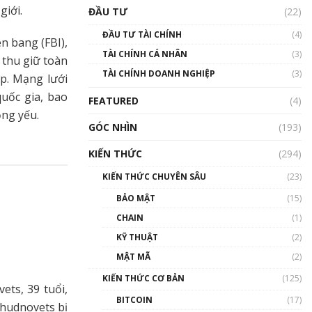
Triển vọng nào cho
giới.
ĐẦU TƯ
(22)
Bitcoin. Thị trường liệu có
uptrend trong năm 2023? |
ĐẦU TƯ TÀI CHÍNH
(4)
Phổ cập Blockchain
n bang (FBI),
TÀI CHÍNH CÁ NHÂN
(3)
00:02:14
 thu giữ toàn
TÀI CHÍNH DOANH NGHIỆP
(3)
p. Mạng lưới
Nhìn lại năm 2022: Những
sự kiện ảnh hưởng đến hệ
uốc gia, bao
FEATURED
(4)
sinh thái tiền mã hoá |
ọng yếu.
Phổ cập Blockchain
GÓC NHÌN
(193)
00:15:29
KIẾN THỨC
(294)
Nhìn lại năm 2022: Những
nhân vật ảnh hưởng nhất
KIẾN THỨC CHUYÊN SÂU
(23)
hệ sinh thái tiền mã hoá |
Phổ cập Blockchain
BẢO MẬT
(15)
00:16:07
CHAIN
(1)
Talkshow 27: Ranh giới
KỸ THUẬT
(2)
giữa tầm ảnh hưởng và sự
MẬT MÃ
(2)
thao túng giá | Phổ cập
Blockchain
KIẾN THỨC CƠ BẢN
(125)
ets, 39 tuổi,
01:35:05
BITCOIN
(17)
Chudnovets bị