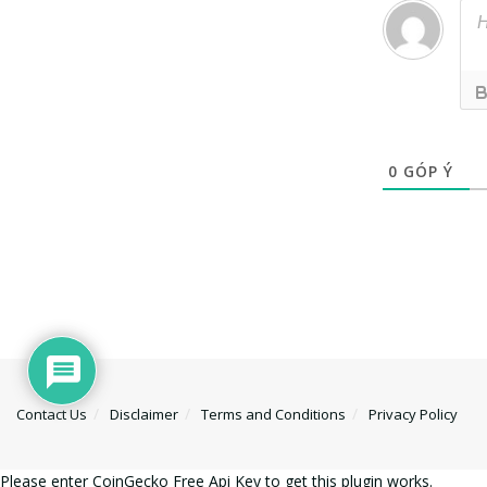
0
GÓP Ý
Contact Us
Disclaimer
Terms and Conditions
Privacy Policy
Please enter CoinGecko Free Api Key to get this plugin works.