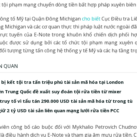
ác tội phạm mạng chuyển dòng tiền bất hợp pháp xuyên biên 
ông tố Mỹ tại Quận Đông Michigan
cho biết
Cục Điều tra Liê
g Michigan và các cơ quan thực thi pháp luật nước ngoài đã
trực tuyến của E-Note trong khuôn khổ chiến dịch phối hợ
buộc được sử dụng bởi các tổ chức tội phạm mạng xuyên q
i tượng từng tấn công hệ thống y tế Mỹ và các hạ tầng tr
ÊN QUAN
bị kết tội tra tấn triệu phú tài sản mã hóa tại London
ên Trung Quốc đề xuất suy đoán tội rửa tiền từ mixer
 truy tố vì tẩu tán 290.000 USD tài sản mã hóa từ trong tù
giữ 2 tỷ USD tài sản liên quan mạng lưới rửa tiền PCC
viên công bố cáo buộc đối với Mykhalio Petrovich Chudnov
 là điều hành dịch vụ E-Note và tham gia âm mưu rửa tiền. 