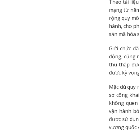
Theo tài liệ
mạng từ năm 
rộng quy mô
hành, cho ph
sản mã hóa s
Giới chức đ
động, cũng n
thu thập đư
được kỳ vọng
Mặc dù quy m
sơ công khai
không quen t
vận hành bở
được sử dụng
vương quốc 