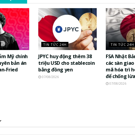
TIN TỨC 24H
TIN TỨC 24H
ẩm Mỹ chính
JPYC huy động thêm 38
FSA Nhật Bả
uyên bản án
triệu USD cho stablecoin
các sàn giao 
n-Fried
bằng đồng yen
mã hóa trì h
để chống lừ
07/08/2026
07/08/2026