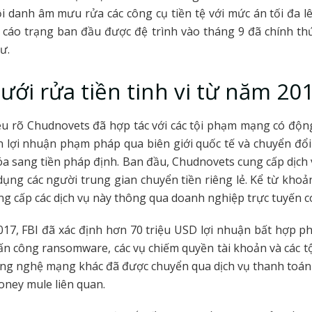
tội danh âm mưu rửa các công cụ tiền tệ với mức án tối đa l
 cáo trạng ban đầu được đệ trình vào tháng 9 đã chính t
ư.
ưới rửa tiền tinh vi từ năm 20
u rõ Chudnovets đã hợp tác với các tội phạm mạng có động
lợi nhuận phạm pháp qua biên giới quốc tế và chuyển đổi
óa sang tiền pháp định. Ban đầu, Chudnovets cung cấp dịch
dụng các người trung gian chuyển tiền riêng lẻ. Kể từ kho
ng cấp các dịch vụ này thông qua doanh nghiệp trực tuyến c
17, FBI đã xác định hơn 70 triệu USD lợi nhuận bất hợp p
tấn công ransomware, các vụ chiếm quyền tài khoản và các 
ông nghệ mạng khác đã được chuyển qua dịch vụ thanh toá
ney mule liên quan.