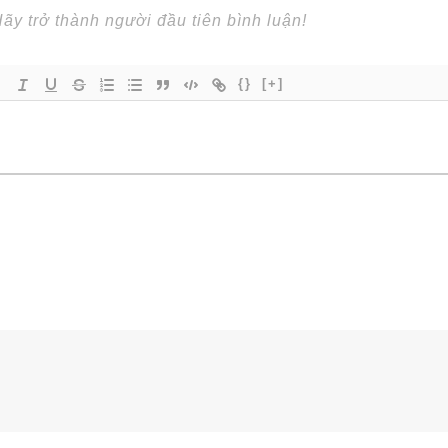
{}
[+]