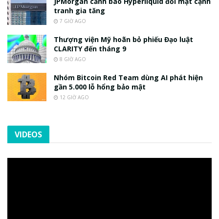
JPMorgan cảnh báo Hyperliquid đối mặt cạnh
tranh gia tăng
7 GIỜ AGO
Thượng viện Mỹ hoãn bỏ phiếu Đạo luật
CLARITY đến tháng 9
8 GIỜ AGO
Nhóm Bitcoin Red Team dùng AI phát hiện
gần 5.000 lỗ hổng bảo mật
12 GIỜ AGO
VIDEOS