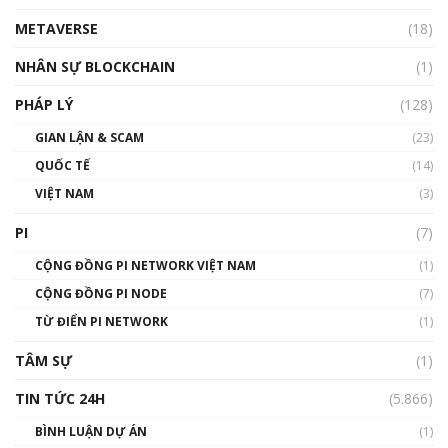
METAVERSE
(18)
Talkshow18: Làn sóng tài năng Việt trở về từ
Silicon Valley - Sức bật mới cho Việt Nam
NHÂN SỰ BLOCKCHAIN
(1)
01:32:59
PHÁP LÝ
(128)
Talkshow17: Mùa đông Crypto – Chiếc khăn
GIAN LẬN & SCAM
gió ấm
(23)
01:40:40
QUỐC TẾ
(14)
VIỆT NAM
(3)
Talkshow 16: Làn sóng số tại Việt Nam và thế
giới
PI
(7)
01:49:30
CỘNG ĐỒNG PI NETWORK VIỆT NAM
(1)
Talkshow 14: MemeCoin – Trò đùa tỷ đô
CỘNG ĐỒNG PI NODE
(7)
#phocapblockchain #PCB #meme
TỪ ĐIỂN PI NETWORK
(1)
01:29:26
TÂM SỰ
(1)
TIN TỨC 24H
(5.866)
BÌNH LUẬN DỰ ÁN
(1)