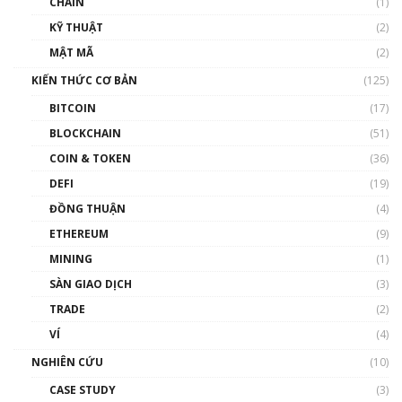
CHAIN
(1)
01:35:05
KỸ THUẬT
(2)
Nhân sự tương lại ngành Blockchain Việt
MẬT MÃ
(2)
Nam | Phổ cập Blockchain
KIẾN THỨC CƠ BẢN
(125)
00:43:47
BITCOIN
(17)
Blockchain đang được ứng dụng ở Việt Nam
BLOCKCHAIN
(51)
như thể nào?
COIN & TOKEN
(36)
00:39:31
DEFI
(19)
Chìa khóa mở lối cơ hội trước các quĩ đầu tư |
ĐỒNG THUẬN
(4)
Phổ cập Blockchain
ETHEREUM
(9)
00:35:11
MINING
(1)
Talkshow 20: Biến động giá của tài sản truyền
SÀN GIAO DỊCH
(3)
thống & Crypto qua các cuộc chiến | Phổ cập
Blockchain
TRADE
(2)
01:34:46
VÍ
(4)
Talkshow 19: GameFi Việt Nam – Báo động
NGHIÊN CỨU
(10)
đỏ
CASE STUDY
(3)
01:24:45