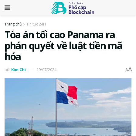
Trang chủ
Tin tức 24H
Tòa án tối cao Panama ra
phán quyết về luật tiền mã
hóa
A
bởi
Kim Chi
19/07/2024
A