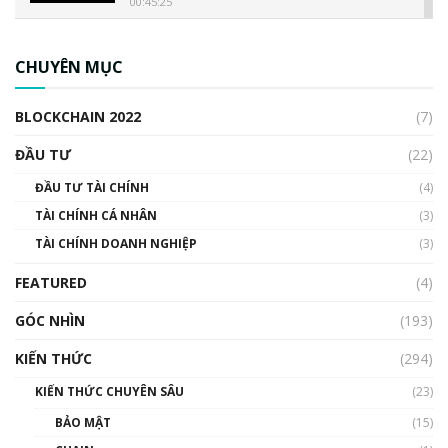
00:45:25
CBDC là gì? Tổng quan về CBDC? Tại sao
ngân hàng trung ương lại quan trọng? | Phổ
CHUYÊN MỤC
cập Blockchain
00:04:38
BLOCKCHAIN 2022
(7)
Triển vọng nào cho Bitcoin. Thị trường liệu có
uptrend trong năm 2023? | Phổ cập
ĐẦU TƯ
(22)
Blockchain
ĐẦU TƯ TÀI CHÍNH
(4)
00:02:14
TÀI CHÍNH CÁ NHÂN
(3)
Nhìn lại năm 2022: Những sự kiện ảnh hưởng
TÀI CHÍNH DOANH NGHIỆP
đến hệ sinh thái tiền mã hoá | Phổ cập
(3)
Blockchain
FEATURED
(4)
00:15:29
GÓC NHÌN
Nhìn lại năm 2022: Những nhân vật ảnh
(193)
hưởng nhất hệ sinh thái tiền mã hoá | Phổ
cập Blockchain
KIẾN THỨC
(294)
00:16:07
KIẾN THỨC CHUYÊN SÂU
(23)
Talkshow 27: Ranh giới giữa tầm ảnh hưởng
BẢO MẬT
(15)
và sự thao túng giá | Phổ cập Blockchain