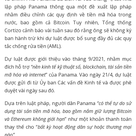
lập pháp Panama thông qua một đề xuất lập pháp
nhằm điều chỉnh các quy định về tiền mã hóa trong
nước, bao gồm cả Bitcoin. Tuy nhiên, Tổng thống
Cortizo cảnh báo vài tuần sau đó rằng ông sẽ không ký
ban hành trừ khi dự luật được bổ sung đầy đủ các quy
tắc chống rửa tiền (AML).
Dự luật được giới thiệu vào tháng 9/2021, nhằm mục
đích hỗ trợ
“nền kinh tế kỹ thuật số, blockchain, tài sản tiền
mã hóa và internet
” của Panama. Vào ngày 21/4, dự luật
được gửi đi từ Ủy ban Các vấn đề Kinh tế và được phê
duyệt vài ngày sau đó.
Dựa trên luật pháp, người dân Panama
“có thể tự do sử
dụng tài sản tiền mã hóa, bao gồm nắm giữ lượng Bitcoin
và Ethereum
không giới hạn
” như một khoản thanh toán
thay thế cho “
bất kỳ hoạt động dân sự hoặc thương mại
nào”.