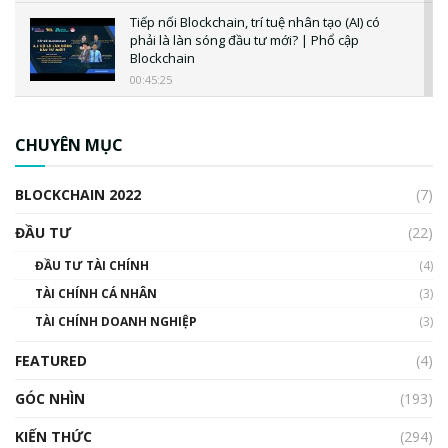
Tiếp nối Blockchain, trí tuệ nhân tạo (AI) có
phải là làn sóng đầu tư mới? | Phổ cập
Blockchain
00:45:25
CBDC là gì? Tổng quan về CBDC? Tại sao
ngân hàng trung ương lại quan trọng? | Phổ
CHUYÊN MỤC
cập Blockchain
00:04:38
BLOCKCHAIN 2022
(7)
Triển vọng nào cho Bitcoin. Thị trường liệu có
uptrend trong năm 2023? | Phổ cập
ĐẦU TƯ
(22)
Blockchain
ĐẦU TƯ TÀI CHÍNH
(4)
00:02:14
TÀI CHÍNH CÁ NHÂN
(3)
Nhìn lại năm 2022: Những sự kiện ảnh hưởng
TÀI CHÍNH DOANH NGHIỆP
đến hệ sinh thái tiền mã hoá | Phổ cập
(3)
Blockchain
FEATURED
(4)
00:15:29
GÓC NHÌN
Nhìn lại năm 2022: Những nhân vật ảnh
(193)
hưởng nhất hệ sinh thái tiền mã hoá | Phổ
cập Blockchain
KIẾN THỨC
(294)