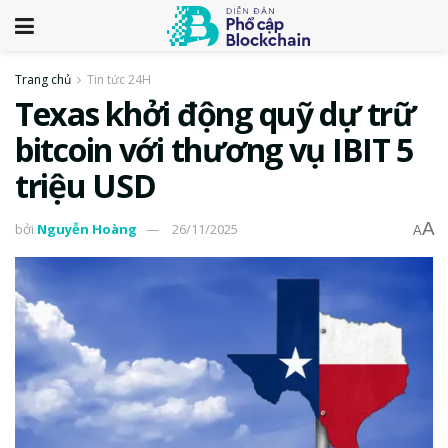
Trang chủ
Tin tức 24H
Texas khởi động quỹ dự trữ
bitcoin với thương vụ IBIT 5
triệu USD
A
bởi
Nguyễn Hoàng
26/11/2025
A