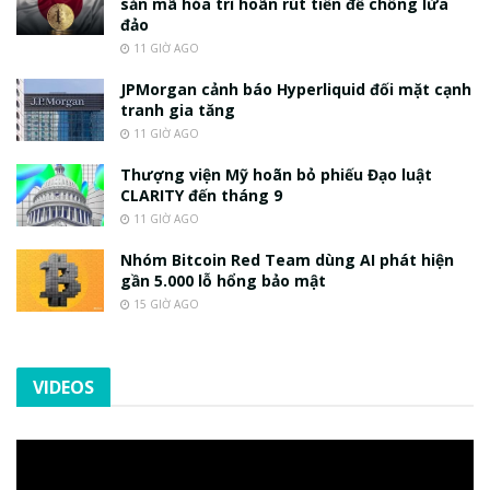
sản mã hóa trì hoãn rút tiền để chống lừa
đảo
11 GIỜ AGO
JPMorgan cảnh báo Hyperliquid đối mặt cạnh
tranh gia tăng
11 GIỜ AGO
Thượng viện Mỹ hoãn bỏ phiếu Đạo luật
CLARITY đến tháng 9
11 GIỜ AGO
Nhóm Bitcoin Red Team dùng AI phát hiện
gần 5.000 lỗ hổng bảo mật
15 GIỜ AGO
VIDEOS