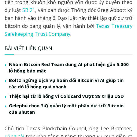
tiên trong khuôn khổ nguồn vốn được ủy quyền theo
dự luật
SB 21
, văn bản được Thống đốc Greg Abbott ký
ban hành vào tháng 6. Đạo luật này thiết lập quỹ dự trữ
bitcoin do bang quản lý, vận hành bởi
Texas Treasury
Safekeeping Trust Company
.
BÀI VIẾT LIÊN QUAN
Nhóm Bitcoin Red Team dùng AI phát hiện gần 5.000
lỗ hổng bảo mật
Boltz ngừng dịch vụ hoán đổi Bitcoin vì AI giúp tin
tặc dò lỗ hổng quá nhanh
Thiệt hại từ lỗ hổng ví Coldcard vượt 88 triệu USD
Gelephu chọn 3iQ quản lý một phần dự trữ Bitcoin
của Bhutan
Chủ tịch Texas Blockchain Council, ông Lee Bratcher,
đăng tải
trên nền tảng X rằng thương vụ mua diễn ra