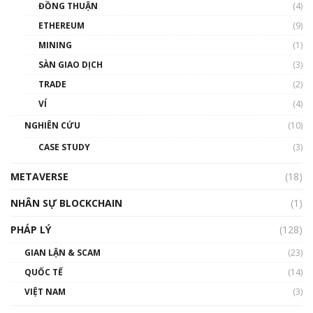
ĐỒNG THUẬN
(4)
Phổ cập Blockchain
ETHEREUM
(9)
00:35:11
MINING
(1)
Talkshow 20: Biến động giá của tài sản truyền
SÀN GIAO DỊCH
(3)
thống & Crypto qua các cuộc chiến | Phổ cập
Blockchain
TRADE
(2)
01:34:46
VÍ
(4)
Talkshow 19: GameFi Việt Nam – Báo động
NGHIÊN CỨU
(10)
đỏ
CASE STUDY
(3)
01:24:45
METAVERSE
(18)
Talkshow18: Làn sóng tài năng Việt trở về từ
Silicon Valley - Sức bật mới cho Việt Nam
NHÂN SỰ BLOCKCHAIN
(1)
01:32:59
PHÁP LÝ
(128)
Talkshow17: Mùa đông Crypto – Chiếc khăn
GIAN LẬN & SCAM
gió ấm
(23)
01:40:40
QUỐC TẾ
(14)
VIỆT NAM
(3)
Talkshow 16: Làn sóng số tại Việt Nam và thế
giới