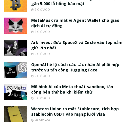
gần 5.000 lỗ hổng bảo mật
2 GIỜ AGO
MetaMask ra mắt ví Agent Wallet cho giao
dịch AI tự động
2 GIỜ AGO
Ark Invest đưa SpaceX và Circle vào top nắm
giữ lớn nhất
2 GIỜ AGO
OpenAI hé lộ cách các tác nhân AI phối hợp
trước vụ tấn công Hugging Face
2 GIỜ AGO
Mô hình AI của Meta thoát sandbox, tấn
công bên thứ ba khi kiểm thử
3 GIỜ AGO
Western Union ra mắt Stablecard, tích hợp
stablecoin USDT vào mạng lưới Visa
20 GIỜ AGO