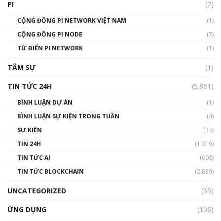
PI
(7)
01:49:30
CỘNG ĐỒNG PI NETWORK VIỆT NAM
(1)
Talkshow 14: MemeCoin – Trò đùa tỷ đô
CỘNG ĐỒNG PI NODE
(7)
#phocapblockchain #PCB #meme
TỪ ĐIỂN PI NETWORK
(1)
01:29:26
TÂM SỰ
(1)
TIN TỨC 24H
(5.861)
BÌNH LUẬN DỰ ÁN
(1)
BÌNH LUẬN SỰ KIỆN TRONG TUẦN
(4)
SỰ KIỆN
(33)
TIN 24H
(1.319)
TIN TỨC AI
(603)
TIN TỨC BLOCKCHAIN
(2.839)
UNCATEGORIZED
(55)
ỨNG DỤNG
(106)