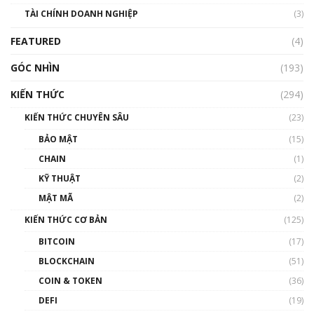
Nhìn lại năm 2022: Những sự kiện ảnh hưởng
TÀI CHÍNH DOANH NGHIỆP
đến hệ sinh thái tiền mã hoá | Phổ cập
(3)
Blockchain
FEATURED
(4)
00:15:29
GÓC NHÌN
Nhìn lại năm 2022: Những nhân vật ảnh
(193)
hưởng nhất hệ sinh thái tiền mã hoá | Phổ
cập Blockchain
KIẾN THỨC
(294)
00:16:07
KIẾN THỨC CHUYÊN SÂU
(23)
Talkshow 27: Ranh giới giữa tầm ảnh hưởng
BẢO MẬT
(15)
và sự thao túng giá | Phổ cập Blockchain
CHAIN
(1)
01:35:05
KỸ THUẬT
(2)
Nhân sự tương lại ngành Blockchain Việt
MẬT MÃ
(2)
Nam | Phổ cập Blockchain
KIẾN THỨC CƠ BẢN
(125)
00:43:47
BITCOIN
(17)
Blockchain đang được ứng dụng ở Việt Nam
BLOCKCHAIN
(51)
như thể nào?
COIN & TOKEN
(36)
00:39:31
DEFI
(19)
Chìa khóa mở lối cơ hội trước các quĩ đầu tư |