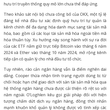
hưu trí truyền thống quy mô lớn chưa thể đáp ứng.
Theo khảo sát nội bộ chưa công bố của OKX, một tỷ lệ
đáng kể nhà đầu tư xác định quỹ hưu trí tự quản là
kênh chính để đa dạng hóa danh mục sang tài sản mã
hóa, bao gồm cả các loại tài sản mã hóa ngoài tiền mã
hóa thuần túy. Xu hướng này song hành với sự ra đời
của các ETF nắm giữ trực tiếp Bitcoin vào tháng 6 năm
2024 và Ether vào tháng 10 năm 2024, mở rộng kênh
tiếp cận có quản lý cho nhà đầu tư tổ chức.
Tuy nhiên, rào cản ngân hàng vẫn là điểm nghẽn dai
dẳng. Cooper thừa nhận tình trạng người dùng bị từ
chối hoặc hạn chế giao dịch với sàn tài sản mã hóa qua
hệ thống ngân hàng chưa được cải thiện rõ rệt so với
năm ngoái. O’Loghlen kêu gọi giải pháp đối với hiện
tượng chấm dứt dịch vụ ngân hàng, đồng thời nhấn
mạnh khuôn khổ quản lý không được vô tình xếp các