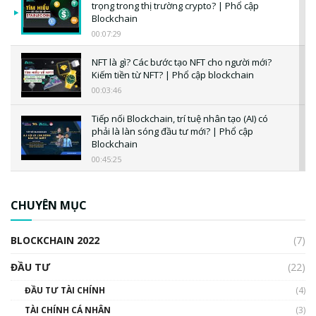
trọng trong thị trường crypto? | Phổ cập
Blockchain
00:07:29
NFT là gì? Các bước tạo NFT cho người mới?
Kiếm tiền từ NFT? | Phổ cập blockchain
00:03:46
Tiếp nối Blockchain, trí tuệ nhân tạo (AI) có
phải là làn sóng đầu tư mới? | Phổ cập
Blockchain
00:45:25
CBDC là gì? Tổng quan về CBDC? Tại sao
ngân hàng trung ương lại quan trọng? | Phổ
CHUYÊN MỤC
cập Blockchain
00:04:38
BLOCKCHAIN 2022
(7)
Triển vọng nào cho Bitcoin. Thị trường liệu có
uptrend trong năm 2023? | Phổ cập
ĐẦU TƯ
(22)
Blockchain
ĐẦU TƯ TÀI CHÍNH
(4)
00:02:14
TÀI CHÍNH CÁ NHÂN
(3)