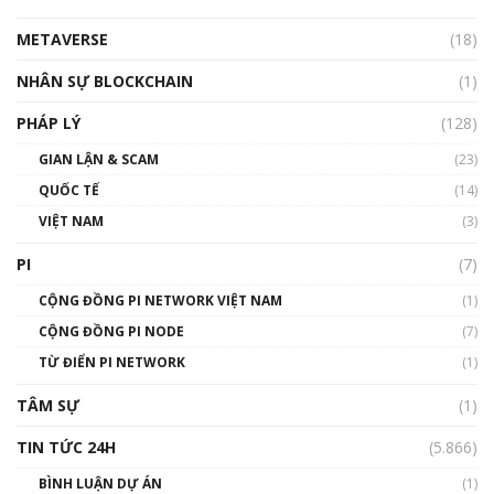
METAVERSE
(18)
Talkshow18: Làn sóng tài năng Việt trở về từ
Silicon Valley - Sức bật mới cho Việt Nam
NHÂN SỰ BLOCKCHAIN
(1)
01:32:59
PHÁP LÝ
(128)
Talkshow17: Mùa đông Crypto – Chiếc khăn
GIAN LẬN & SCAM
gió ấm
(23)
01:40:40
QUỐC TẾ
(14)
VIỆT NAM
(3)
Talkshow 16: Làn sóng số tại Việt Nam và thế
giới
PI
(7)
01:49:30
CỘNG ĐỒNG PI NETWORK VIỆT NAM
(1)
Talkshow 14: MemeCoin – Trò đùa tỷ đô
CỘNG ĐỒNG PI NODE
(7)
#phocapblockchain #PCB #meme
TỪ ĐIỂN PI NETWORK
(1)
01:29:26
TÂM SỰ
(1)
TIN TỨC 24H
(5.866)
BÌNH LUẬN DỰ ÁN
(1)