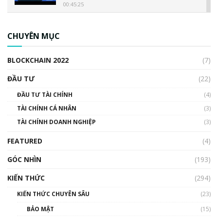
00:45:25
CBDC là gì? Tổng quan về CBDC? Tại sao
ngân hàng trung ương lại quan trọng? | Phổ
CHUYÊN MỤC
cập Blockchain
00:04:38
BLOCKCHAIN 2022
(7)
Triển vọng nào cho Bitcoin. Thị trường liệu có
uptrend trong năm 2023? | Phổ cập
ĐẦU TƯ
(22)
Blockchain
ĐẦU TƯ TÀI CHÍNH
(4)
00:02:14
TÀI CHÍNH CÁ NHÂN
(3)
Nhìn lại năm 2022: Những sự kiện ảnh hưởng
TÀI CHÍNH DOANH NGHIỆP
đến hệ sinh thái tiền mã hoá | Phổ cập
(3)
Blockchain
FEATURED
(4)
00:15:29
GÓC NHÌN
Nhìn lại năm 2022: Những nhân vật ảnh
(193)
hưởng nhất hệ sinh thái tiền mã hoá | Phổ
cập Blockchain
KIẾN THỨC
(294)
00:16:07
KIẾN THỨC CHUYÊN SÂU
(23)
Talkshow 27: Ranh giới giữa tầm ảnh hưởng
BẢO MẬT
(15)
và sự thao túng giá | Phổ cập Blockchain