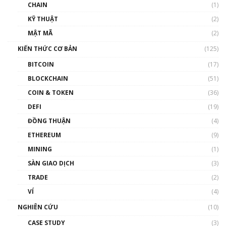
CHAIN
(1)
01:35:05
KỸ THUẬT
(2)
Nhân sự tương lại ngành Blockchain Việt
MẬT MÃ
(2)
Nam | Phổ cập Blockchain
KIẾN THỨC CƠ BẢN
(125)
00:43:47
BITCOIN
(17)
Blockchain đang được ứng dụng ở Việt Nam
BLOCKCHAIN
(51)
như thể nào?
COIN & TOKEN
(36)
00:39:31
DEFI
(19)
Chìa khóa mở lối cơ hội trước các quĩ đầu tư |
ĐỒNG THUẬN
(4)
Phổ cập Blockchain
ETHEREUM
(9)
00:35:11
MINING
(1)
Talkshow 20: Biến động giá của tài sản truyền
SÀN GIAO DỊCH
(3)
thống & Crypto qua các cuộc chiến | Phổ cập
Blockchain
TRADE
(2)
01:34:46
VÍ
(4)
Talkshow 19: GameFi Việt Nam – Báo động
NGHIÊN CỨU
(10)
đỏ
CASE STUDY
(3)
01:24:45