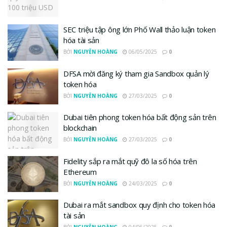
SEC triệu tập ông lớn Phố Wall thảo luận token
hóa tài sản
BỞI
NGUYỄN HOÀNG
06/05/2025
0
DFSA mời đăng ký tham gia Sandbox quản lý
token hóa
BỞI
NGUYỄN HOÀNG
27/03/2025
0
Dubai tiên phong token hóa bất động sản trên
blockchain
BỞI
NGUYỄN HOÀNG
27/03/2025
0
Fidelity sắp ra mắt quỹ đô la số hóa trên
Ethereum
BỞI
NGUYỄN HOÀNG
24/03/2025
0
Dubai ra mắt sandbox quy định cho token hóa
tài sản