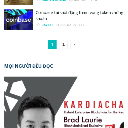
BỞI
NGUYỄN HOÀNG
04/06/2025
0
Coinbase tái khởi động tham vọng token chứng
khoán
BỞI
DAVID T
06/03/2025
0
1
2
MỌI NGƯỜI ĐỀU ĐỌC