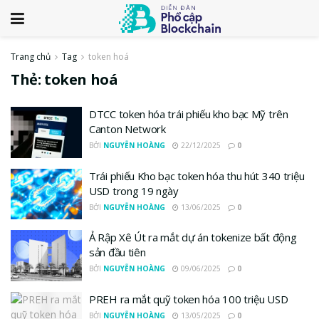
Trang chủ
Tag
token hoá
Thẻ:
token hoá
DTCC token hóa trái phiếu kho bạc Mỹ trên
Canton Network
BỞI
NGUYỄN HOÀNG
22/12/2025
0
Trái phiếu Kho bạc token hóa thu hút 340 triệu
USD trong 19 ngày
BỞI
NGUYỄN HOÀNG
13/06/2025
0
Ả Rập Xê Út ra mắt dự án tokenize bất động
sản đầu tiên
BỞI
NGUYỄN HOÀNG
09/06/2025
0
PREH ra mắt quỹ token hóa 100 triệu USD
BỞI
NGUYỄN HOÀNG
13/05/2025
0