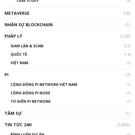
CASE STUDY
(3)
METAVERSE
(18)
NHÂN SỰ BLOCKCHAIN
(1)
PHÁP LÝ
(128)
GIAN LẬN & SCAM
(23)
QUỐC TẾ
(14)
VIỆT NAM
(3)
PI
(7)
CỘNG ĐỒNG PI NETWORK VIỆT NAM
(1)
CỘNG ĐỒNG PI NODE
(7)
TỪ ĐIỂN PI NETWORK
(1)
TÂM SỰ
(1)
TIN TỨC 24H
(5.866)
BÌNH LUẬN DỰ ÁN
(1)