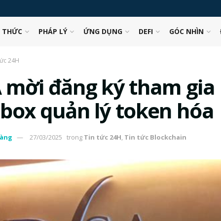
N THỨC
PHÁP LÝ
ỨNG DỤNG
DEFI
GÓC NHÌN
tức 24H
 mời đăng ký tham gia
box quản lý token hóa
àng
27/03/2025
trong
Tin tức 24H
,
Tin tức Blockchain