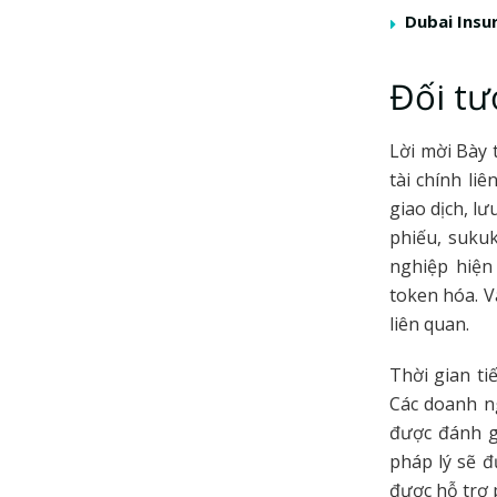
Dubai Insu
Đối tư
Lời mời Bày 
tài chính li
giao dịch, l
phiếu, suku
nghiệp hiện
token hóa. Và
liên quan.
Thời gian ti
Các doanh ng
được đánh g
pháp lý sẽ 
được hỗ trợ p