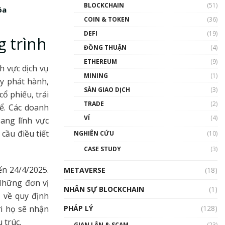
Nhân sự tương lại ngành
BLOCKCHAIN
(51)
óa
Blockchain Việt Nam | Phổ
cập Blockchain
COIN & TOKEN
(36)
00:43:47
DEFI
(19)
g trình
ĐỒNG THUẬN
(4)
Blockchain đang được ứng
dụng ở Việt Nam như thể
ETHEREUM
(9)
nào?
h vực dịch vụ
MINING
(1)
00:39:31
ty phát hành,
SÀN GIAO DỊCH
(3)
ổ phiếu, trái
Chìa khóa mở lối cơ hội
TRADE
(2)
trước các quĩ đầu tư | Phổ
ể. Các doanh
cập Blockchain
VÍ
(4)
ang lĩnh vực
00:35:11
 cầu điều tiết
NGHIÊN CỨU
(10)
Talkshow 20: Biến động
CASE STUDY
(3)
giá của tài sản truyền
thống & Crypto qua các
ến 24/4/2025.
METAVERSE
cuộc chiến | Phổ cập
(18)
Blockchain
 Những đơn vị
NHÂN SỰ BLOCKCHAIN
(1)
01:34:46
 về quy định
PHÁP LÝ
(128)
i họ sẽ nhận
Talkshow 19: GameFi Việt
Nam – Báo động đỏ
 trúc.
GIAN LẬN & SCAM
(23)