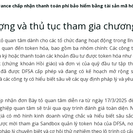
rance chấp nhận thanh toán phí bảo hiểm bằng tài sản mã h
ợng và thủ tục tham gia chươn
tỏ quan tâm dành cho các tổ chức đang hoạt động trong lĩn
ên quan đến token hóa, bao gồm ba nhóm chính: Các công 
ưu ký hoặc thanh toán các khoản đầu tư được token hóa như c
k (chứng khoán Hồi giáo) và đơn vị của quỹ đầu tư tập th
 đã được DFSA cấp phép và đang có kế hoạch mở rộng s
 các công ty có hiểu biết sâu về các quy định pháp lý và yêu
ếp nhận đơn Bày tỏ quan tâm diễn ra từ ngày 17/3/2025 đ
hiệp quan tâm sẽ trải qua quy trình đánh giá toàn diện.
iá có mô hình kinh doanh vững chắc và hiểu biết sâu sắc
được mời tham gia Sandbox quản lý token hóa của DFSA, nơ
háp lý chuyên biệt và cơ hội thử nghiệm theo lộ trình có cấu