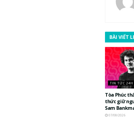
BÀI VIẾT 
TIN TỨC 24H
Tòa Phúc th
thức giữ ng
Sam Bankma
07/08/2026