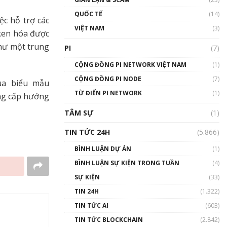
01:24:45
QUỐC TẾ
(14)
ệc hỗ trợ các
Talkshow18: Làn sóng tài
VIỆT NAM
(3)
oken hóa được
năng Việt trở về từ Silicon
Valley - Sức bật mới cho
như một trung
PI
(7)
Việt Nam
01:32:59
CỘNG ĐỒNG PI NETWORK VIỆT NAM
(1)
CỘNG ĐỒNG PI NODE
(7)
ua biểu mẫu
Talkshow17: Mùa đông
TỪ ĐIỂN PI NETWORK
Crypto – Chiếc khăn gió ấm
(1)
ng cấp hướng
01:40:40
TÂM SỰ
(1)
Talkshow 16: Làn sóng số
TIN TỨC 24H
(5.866)
tại Việt Nam và thế giới
01:49:30
BÌNH LUẬN DỰ ÁN
(1)
BÌNH LUẬN SỰ KIỆN TRONG TUẦN
(4)
Talkshow 14: MemeCoin –
Trò đùa tỷ đô
SỰ KIỆN
(33)
#phocapblockchain #PCB
TIN 24H
(1.322)
#meme
TIN TỨC AI
(603)
01:29:26
TIN TỨC BLOCKCHAIN
(2.842)