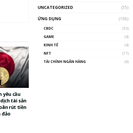
UNCATEGORIZED
(55)
ỨNG DỤNG
(106)
CBDC
(53)
GAME
(4)
KINH TẾ
(4)
NFT
(17)
TÀI CHÍNH NGÂN HÀNG
(6)
n yêu cầu
dịch tài sản
oãn rút tiền
a đảo