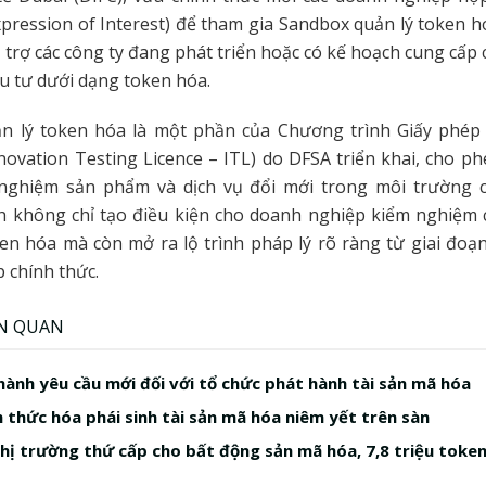
pression of Interest) để tham gia Sandbox quản lý token h
trợ các công ty đang phát triển hoặc có kế hoạch cung cấp
ầu tư dưới dạng token hóa.
n lý token hóa là một phần của Chương trình Giấy phé
novation Testing Licence – ITL) do DFSA triển khai, cho p
nghiệm sản phẩm và dịch vụ đổi mới trong môi trường c
h không chỉ tạo điều kiện cho doanh nghiệp kiểm nghiệm c
ken hóa mà còn mở ra lộ trình pháp lý rõ ràng từ giai đo
 chính thức.
ÊN QUAN
hành yêu cầu mới đối với tổ chức phát hành tài sản mã hóa
h thức hóa phái sinh tài sản mã hóa niêm yết trên sàn
hị trường thứ cấp cho bất động sản mã hóa, 7,8 triệu toke