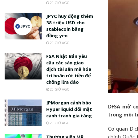
20 GIỜ AGO
JPYC huy động thêm
38 triệu USD cho
stablecoin bằng
đồng yen
20 GIỜ AGO
FSA Nhật Bản yêu
cầu các sàn giao
dịch tài sản mã hóa
trì hoãn rút tiền để
chống lừa đảo
20 GIỜ AGO
JPMorgan cảnh báo
DFSA mở cơ
Hyperliquid đối mặt
trong môi t
cạnh tranh gia tăng
20 GIỜ AGO
Cơ quan Dịch
chính Quốc 
Thượng viện Mỹ