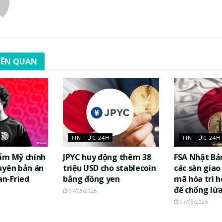
LIÊN QUAN
TIN TỨC 24H
TIN TỨC 24H
ẩm Mỹ chính
JPYC huy động thêm 38
FSA Nhật Bả
uyên bản án
triệu USD cho stablecoin
các sàn giao 
n-Fried
bằng đồng yen
mã hóa trì h
để chống lừ
07/08/2026
07/08/2026