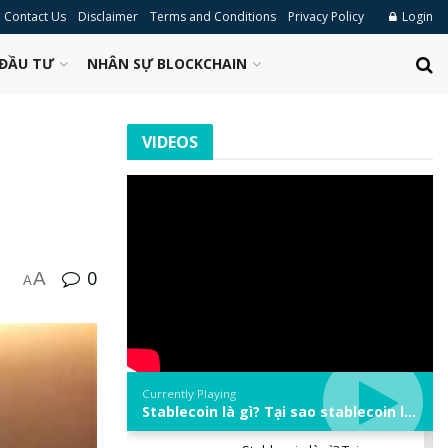
Contact Us
Disclaimer
Terms and Conditions
Privacy Policy
Login
ĐẦU TƯ
NHÂN SỰ BLOCKCHAIN
VIDEOS
0
A
A
Currently Playing
Stablecoin là gì? Tại sao stablecoin lại quan trọng trong thị trường crypto? | Phổ cập Blockchain