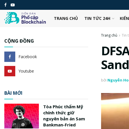
TRANG CHỦ
TIN TỨC 24H
KIẾ
Trang chủ
Tin 
CỘNG ĐỒNG
DFSA
Facebook
Sand
Youtube
bởi
Nguyễn Ho
BÀI MỚI
Tòa Phúc thẩm Mỹ
chính thức giữ
nguyên bản án Sam
Bankman-Fried