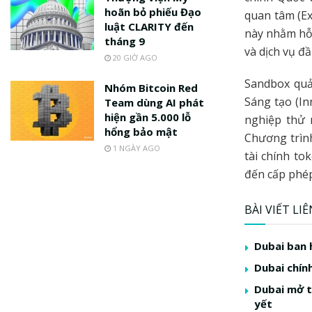
hoãn bỏ phiếu Đạo
quan tâm (Ex
luật CLARITY đến
này nhằm hỗ 
tháng 9
và dịch vụ đ
20 GIỜ AGO
Sandbox quả
Nhóm Bitcoin Red
Sáng tạo (In
Team dùng AI phát
hiện gần 5.000 lỗ
nghiệp thử 
hổng bảo mật
Chương trìn
1 NGÀY AGO
tài chính to
đến cấp phép
BÀI VIẾT LI
Dubai ban 
Dubai chín
Dubai mở t
yết