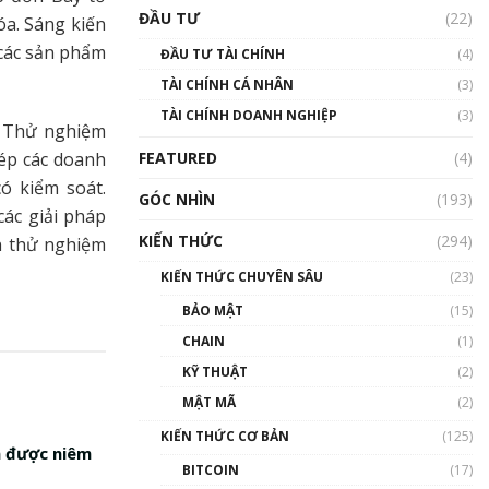
Triển vọng nào cho
ĐẦU TƯ
(22)
óa. Sáng kiến
Bitcoin. Thị trường liệu có
uptrend trong năm 2023? |
 các sản phẩm
ĐẦU TƯ TÀI CHÍNH
(4)
Phổ cập Blockchain
TÀI CHÍNH CÁ NHÂN
(3)
00:02:14
TÀI CHÍNH DOANH NGHIỆP
(3)
Nhìn lại năm 2022: Những
p Thử nghiệm
sự kiện ảnh hưởng đến hệ
hép các doanh
FEATURED
(4)
sinh thái tiền mã hoá |
Phổ cập Blockchain
ó kiểm soát.
GÓC NHÌN
(193)
00:15:29
ác giải pháp
KIẾN THỨC
(294)
ạn thử nghiệm
Nhìn lại năm 2022: Những
nhân vật ảnh hưởng nhất
KIẾN THỨC CHUYÊN SÂU
(23)
hệ sinh thái tiền mã hoá |
Phổ cập Blockchain
BẢO MẬT
(15)
00:16:07
CHAIN
(1)
Talkshow 27: Ranh giới
KỸ THUẬT
(2)
giữa tầm ảnh hưởng và sự
MẬT MÃ
(2)
thao túng giá | Phổ cập
Blockchain
KIẾN THỨC CƠ BẢN
(125)
n được niêm
01:35:05
BITCOIN
(17)