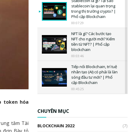
Stablecoin là gì? Tại sao
stablecoin lại quan trọng
trong thị trường crypto? |
Phổ cập Blockchain
00:07:29
NFT là gì? Các bước tạo
NFT cho người mới? Kiếm
tiền từ NFT? | Phổ cập
blockchain
00:03:46
Tiếp nối Blockchain, trí tuệ
nhân tạo (AI) có phải là làn
sóng đầu tư mới? | Phổ
cập Blockchain
00:45:25
CBDC là gì? Tổng quan về
p token hóa
CBDC? Tại sao ngân hàng
trung ương lại quan trọng?
CHUYÊN MỤC
| Phổ cập Blockchain
00:04:38
Trung tâm Tài
BLOCKCHAIN 2022
(7)
p đơn Bày tỏ