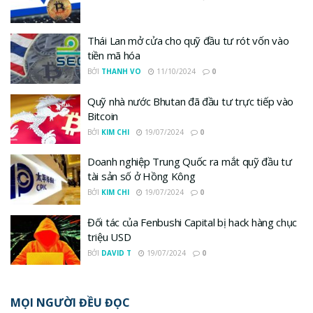
Thái Lan mở cửa cho quỹ đầu tư rót vốn vào
tiền mã hóa
BỞI
THANH VO
11/10/2024
0
Quỹ nhà nước Bhutan đã đầu tư trực tiếp vào
Bitcoin
BỞI
KIM CHI
19/07/2024
0
Doanh nghiệp Trung Quốc ra mắt quỹ đầu tư
tài sản số ở Hồng Kông
BỞI
KIM CHI
19/07/2024
0
Đối tác của Fenbushi Capital bị hack hàng chục
triệu USD
BỞI
DAVID T
19/07/2024
0
MỌI NGƯỜI ĐỀU ĐỌC