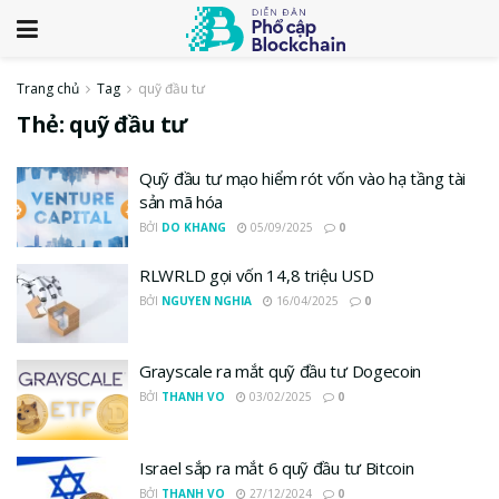
Trang chủ
Tag
quỹ đầu tư
Thẻ:
quỹ đầu tư
Quỹ đầu tư mạo hiểm rót vốn vào hạ tầng tài
sản mã hóa
BỞI
DO KHANG
05/09/2025
0
RLWRLD gọi vốn 14,8 triệu USD
BỞI
NGUYEN NGHIA
16/04/2025
0
Grayscale ra mắt quỹ đầu tư Dogecoin
BỞI
THANH VO
03/02/2025
0
Israel sắp ra mắt 6 quỹ đầu tư Bitcoin
BỞI
THANH VO
27/12/2024
0