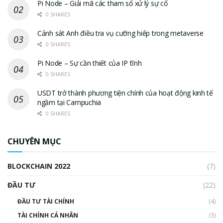
Pi Node – Giải mã các tham số xử lý sự cố
0 SHARES
Cảnh sát Anh điều tra vụ cưỡng hiếp trong metaverse
0 SHARES
Pi Node – Sự cần thiết của IP tĩnh
0 SHARES
USDT trở thành phương tiện chính của hoạt động kinh tế
ngầm tại Campuchia
0 SHARES
CHUYÊN MỤC
BLOCKCHAIN 2022
(7)
ĐẦU TƯ
(22)
ĐẦU TƯ TÀI CHÍNH
(4)
TÀI CHÍNH CÁ NHÂN
(3)