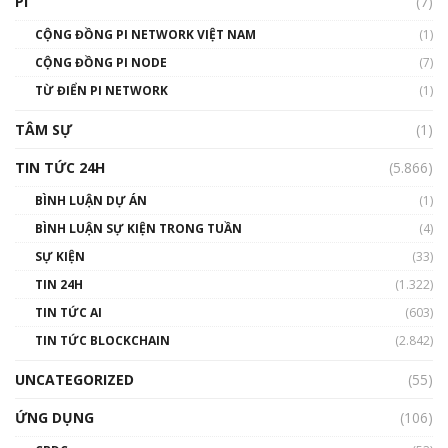
PI
(7)
CỘNG ĐỒNG PI NETWORK VIỆT NAM
(1)
CỘNG ĐỒNG PI NODE
(7)
TỪ ĐIỂN PI NETWORK
(1)
TÂM SỰ
(1)
TIN TỨC 24H
(5.866)
BÌNH LUẬN DỰ ÁN
(1)
BÌNH LUẬN SỰ KIỆN TRONG TUẦN
(4)
SỰ KIỆN
(33)
TIN 24H
(1.322)
TIN TỨC AI
(603)
TIN TỨC BLOCKCHAIN
(2.842)
UNCATEGORIZED
(55)
ỨNG DỤNG
(106)